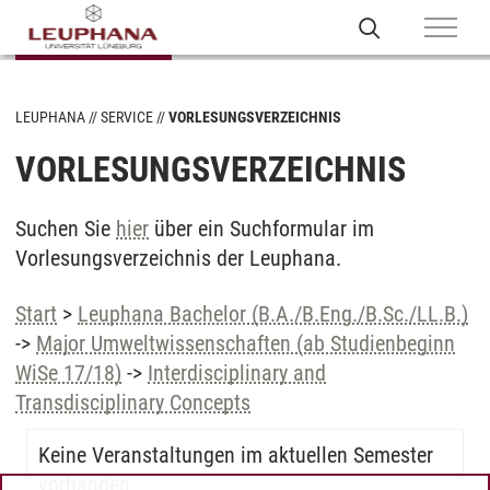
LEUPHANA
SERVICE
VORLESUNGSVERZEICHNIS
VORLESUNGSVERZEICHNIS
Suchen Sie
hier
über ein Suchformular im
Vorlesungsverzeichnis der Leuphana.
Start
>
Leuphana Bachelor (B.A./B.Eng./B.Sc./LL.B.)
->
Major Umweltwissenschaften (ab Studienbeginn
WiSe 17/18)
->
Interdisciplinary and
Transdisciplinary Concepts
Keine Veranstaltungen im aktuellen Semester
vorhanden