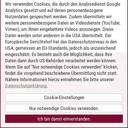
Wir verwenden Cookies, die durch den Analysedienst Google
Analytics gesetzt und auf denen personenbezogene
Nutzerdaten gespeichert werden. Zudem übermitteln wir
weitere personenbezogene Daten an Videodienste (YouTube,
Timo Leder
/
30.06.2024
Vimeo), um Ihnen eingebettete Videos anzuzeigen. Diese
Daten werden unter anderem in die USA übermittelt. Der
Europäische Gerichtshof hat das Datenschutzniveau in den
USA, gemessen an EU-Standards, jedoch als unzureichend
eingeschätzt. Es besteht auch die Möglichkeit, dass Ihre
Daten dann durch US-Behörden verarbeitet werden können.
KONTAKT
Wenn Sie auf "Nur notwendige Cookies verwenden" klicken,
findet die vorgehend beschriebene Übermittlung nicht statt.
LEUPHANA ALS ARBEITGEBER
Nähere Informationen hierzu entnehmen Sie bitte unserer
INTRANET
Datenschutzerklärung
.
IMPRESSUM
Cookie-Einstellungen
DATENSCHUTZ
BARRIEREFREIHEIT
Nur notwendige Cookies verwenden.
COOKIE-EINSTELLUNGEN
Ich bin damit einverstanden.