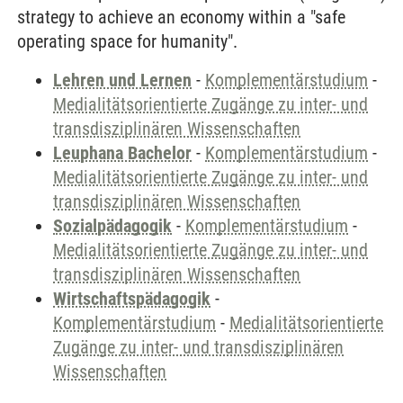
strategy to achieve an economy within a "safe
operating space for humanity".
Lehren und Lernen
-
Komplementärstudium
-
Medialitätsorientierte Zugänge zu inter- und
transdisziplinären Wissenschaften
Leuphana Bachelor
-
Komplementärstudium
-
Medialitätsorientierte Zugänge zu inter- und
transdisziplinären Wissenschaften
Sozialpädagogik
-
Komplementärstudium
-
Medialitätsorientierte Zugänge zu inter- und
transdisziplinären Wissenschaften
Wirtschaftspädagogik
-
Komplementärstudium
-
Medialitätsorientierte
Zugänge zu inter- und transdisziplinären
Wissenschaften