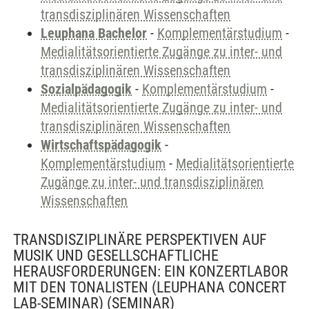
transdisziplinären Wissenschaften
Leuphana Bachelor
-
Komplementärstudium
-
Medialitätsorientierte Zugänge zu inter- und
transdisziplinären Wissenschaften
Sozialpädagogik
-
Komplementärstudium
-
Medialitätsorientierte Zugänge zu inter- und
transdisziplinären Wissenschaften
Wirtschaftspädagogik
-
Komplementärstudium
-
Medialitätsorientierte
Zugänge zu inter- und transdisziplinären
Wissenschaften
TRANSDISZIPLINÄRE PERSPEKTIVEN AUF
MUSIK UND GESELLSCHAFTLICHE
HERAUSFORDERUNGEN: EIN KONZERTLABOR
MIT DEN TONALISTEN (LEUPHANA CONCERT
LAB-SEMINAR)
(SEMINAR)