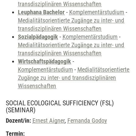
transdisziplinären Wissenschaften
Leuphana Bachelor
-
Komplementärstudium
-
Medialitätsorientierte Zugänge zu inter- und
transdisziplinären Wissenschaften
Sozialpädagogik
-
Komplementärstudium
-
Medialitätsorientierte Zugänge zu inter- und
transdisziplinären Wissenschaften
Wirtschaftspädagogik
-
Komplementärstudium
-
Medialitätsorientierte
Zugänge zu inter- und transdisziplinären
Wissenschaften
SOCIAL ECOLOGICAL SUFFICIENCY (FSL)
(SEMINAR)
Dozent/in:
Ernest Aigner
,
Fernanda Godoy
Termin: