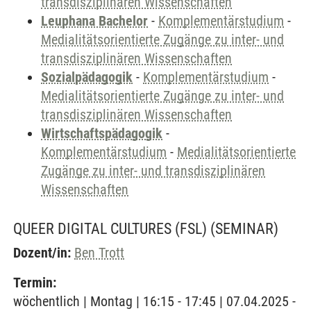
transdisziplinären Wissenschaften
Leuphana Bachelor
-
Komplementärstudium
-
Medialitätsorientierte Zugänge zu inter- und
transdisziplinären Wissenschaften
Sozialpädagogik
-
Komplementärstudium
-
Medialitätsorientierte Zugänge zu inter- und
transdisziplinären Wissenschaften
Wirtschaftspädagogik
-
Komplementärstudium
-
Medialitätsorientierte
Zugänge zu inter- und transdisziplinären
Wissenschaften
QUEER DIGITAL CULTURES (FSL)
(SEMINAR)
Dozent/in:
Ben Trott
Termin:
wöchentlich | Montag | 16:15 - 17:45 | 07.04.2025 -