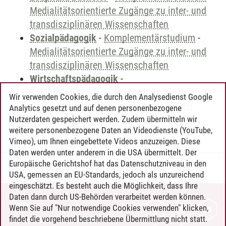
Medialitätsorientierte Zugänge zu inter- und
transdisziplinären Wissenschaften
Sozialpädagogik
-
Komplementärstudium
-
Medialitätsorientierte Zugänge zu inter- und
transdisziplinären Wissenschaften
Wirtschaftspädagogik
-
Komplementärstudium
-
Medialitätsorientierte
Wir verwenden Cookies, die durch den Analysedienst Google
Zugänge zu inter- und transdisziplinären
Analytics gesetzt und auf denen personenbezogene
Wissenschaften
Nutzerdaten gespeichert werden. Zudem übermitteln wir
weitere personenbezogene Daten an Videodienste (YouTube,
Vimeo), um Ihnen eingebettete Videos anzuzeigen. Diese
Daten werden unter anderem in die USA übermittelt. Der
Europäische Gerichtshof hat das Datenschutzniveau in den
Timo Leder
/
30.06.2024
USA, gemessen an EU-Standards, jedoch als unzureichend
eingeschätzt. Es besteht auch die Möglichkeit, dass Ihre
Daten dann durch US-Behörden verarbeitet werden können.
KONTAKT
Wenn Sie auf "Nur notwendige Cookies verwenden" klicken,
findet die vorgehend beschriebene Übermittlung nicht statt.
LEUPHANA ALS ARBEITGEBER