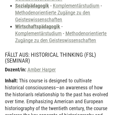
Sozialpädagogik
-
Komplementärstudium
-
Methodenorientierte Zugänge zu den
Geisteswissenschaften
Wirtschaftspädagogik
-
Komplementärstudium
-
Methodenorientierte
Zugänge zu den Geisteswissenschaften
FÄLLT AUS: HISTORICAL THINKING (FSL)
(SEMINAR)
Dozent/in:
Amber Harper
Inhalt:
This course is designed to cultivate
historical consciousness—an awareness of how
the historian's relationship to the past has evolved
over time. Emphasizing American and European
historiography of the twentieth century, the course