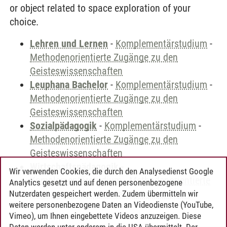
or object related to space exploration of your
choice.
Lehren und Lernen
-
Komplementärstudium
-
Methodenorientierte Zugänge zu den
Geisteswissenschaften
Leuphana Bachelor
-
Komplementärstudium
-
Methodenorientierte Zugänge zu den
Geisteswissenschaften
Sozialpädagogik
-
Komplementärstudium
-
Methodenorientierte Zugänge zu den
Geisteswissenschaften
Wirtschaftspädagogik
-
Wir verwenden Cookies, die durch den Analysedienst Google
Komplementärstudium
-
Methodenorientierte
Analytics gesetzt und auf denen personenbezogene
Zugänge zu den Geisteswissenschaften
Nutzerdaten gespeichert werden. Zudem übermitteln wir
weitere personenbezogene Daten an Videodienste (YouTube,
Vimeo), um Ihnen eingebettete Videos anzuzeigen. Diese
Daten werden unter anderem in die USA übermittelt. Der