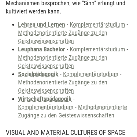
Mechanismen besprochen, wie "Sinn" erlangt und
kultiviert werden kann.
Lehren und Lernen
-
Komplementärstudium
-
Methodenorientierte Zugänge zu den
Geisteswissenschaften
Leuphana Bachelor
-
Komplementärstudium
-
Methodenorientierte Zugänge zu den
Geisteswissenschaften
Sozialpädagogik
-
Komplementärstudium
-
Methodenorientierte Zugänge zu den
Geisteswissenschaften
Wirtschaftspädagogik
-
Komplementärstudium
-
Methodenorientierte
Zugänge zu den Geisteswissenschaften
VISUAL AND MATERIAL CULTURES OF SPACE