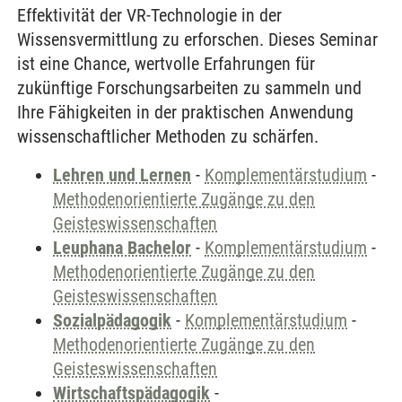
Effektivität der VR-Technologie in der
Wissensvermittlung zu erforschen. Dieses Seminar
ist eine Chance, wertvolle Erfahrungen für
zukünftige Forschungsarbeiten zu sammeln und
Ihre Fähigkeiten in der praktischen Anwendung
wissenschaftlicher Methoden zu schärfen.
Lehren und Lernen
-
Komplementärstudium
-
Methodenorientierte Zugänge zu den
Geisteswissenschaften
Leuphana Bachelor
-
Komplementärstudium
-
Methodenorientierte Zugänge zu den
Geisteswissenschaften
Sozialpädagogik
-
Komplementärstudium
-
Methodenorientierte Zugänge zu den
Geisteswissenschaften
Wirtschaftspädagogik
-