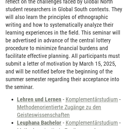
reflect on the challenges faced by Global North
student researchers in Global South contexts. They
will also learn the principles of ethnographic
writing and how to systematically analyze their
learning experiences in the field. This seminar will
be advertised in advance of the central lottery
procedure to minimize financial burdens and
facilitate effective planning. All participants must
submit a letter of motivation by March 15, 2025,
and will be notified before the beginning of the
summer semester regarding their acceptance into
the seminar.
Lehren und Lernen
-
Komplementärstudium
-
Methodenorientierte Zugänge zu den
Geisteswissenschaften
Leuphana Bachelor
-
Komplementärstudium
-