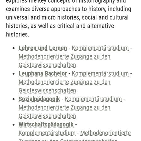
explores the key concepts of historiography and
examines diverse approaches to history, including
universal and micro histories, social and cultural
histories, as well as critical and alternative
histories.
Lehren und Lernen
-
Komplementärstudium
-
Methodenorientierte Zugänge zu den
Geisteswissenschaften
Leuphana Bachelor
-
Komplementärstudium
-
Methodenorientierte Zugänge zu den
Geisteswissenschaften
Sozialpädagogik
-
Komplementärstudium
-
Methodenorientierte Zugänge zu den
Geisteswissenschaften
Wirtschaftspädagogik
-
Komplementärstudium
-
Methodenorientierte