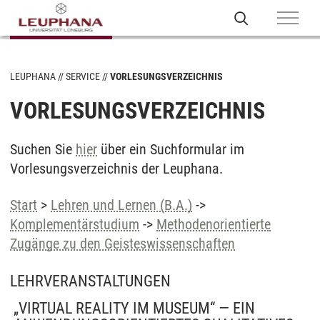
LEUPHANA
SERVICE
VORLESUNGSVERZEICHNIS
VORLESUNGSVERZEICHNIS
Suchen Sie
hier
über ein Suchformular im
Vorlesungsverzeichnis der Leuphana.
Start
>
Lehren und Lernen (B.A.)
->
Komplementärstudium
->
Methodenorientierte
Zugänge zu den Geisteswissenschaften
LEHRVERANSTALTUNGEN
„VIRTUAL REALITY IM MUSEUM“ — EIN