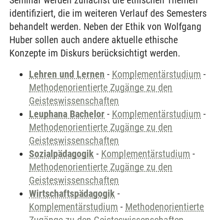
Seminar werden zunächst die ethischen Themen
identifiziert, die im weiteren Verlauf des Semesters
behandelt werden. Neben der Ethik von Wolfgang
Huber sollen auch andere aktuelle ethische
Konzepte im Diskurs berücksichtigt werden.
Lehren und Lernen
-
Komplementärstudium
-
Methodenorientierte Zugänge zu den
Geisteswissenschaften
Leuphana Bachelor
-
Komplementärstudium
-
Methodenorientierte Zugänge zu den
Geisteswissenschaften
Sozialpädagogik
-
Komplementärstudium
-
Methodenorientierte Zugänge zu den
Geisteswissenschaften
Wirtschaftspädagogik
-
Komplementärstudium
-
Methodenorientierte