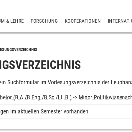
UM & LEHRE
FORSCHUNG
KOOPERATIONEN
INTERNATI
ESUNGSVERZEICHNIS
GSVERZEICHNIS
ein Suchformular im Vorlesungsverzeichnis der Leuphan
elor (B.A./B.Eng./B.Sc./LL.B.)
->
Minor Politikwissensc
ngen im aktuellen Semester vorhanden