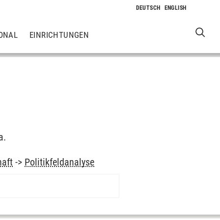
ONAL
EINRICHTUNGEN
a.
haft
->
Politikfeldanalyse