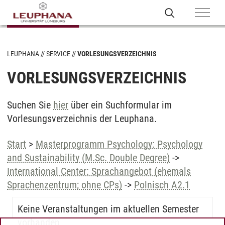
LEUPHANA
SERVICE
VORLESUNGSVERZEICHNIS
VORLESUNGSVERZEICHNIS
Suchen Sie
hier
über ein Suchformular im
Vorlesungsverzeichnis der Leuphana.
Start
>
Masterprogramm Psychology: Psychology
and Sustainability (M.Sc. Double Degree)
->
International Center: Sprachangebot (ehemals
Sprachenzentrum; ohne CPs)
->
Polnisch A2.1
Keine Veranstaltungen im aktuellen Semester
vorhanden