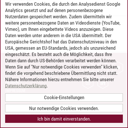
Wir verwenden Cookies, die durch den Analysedienst Google
Analytics gesetzt und auf denen personenbezogene
Nutzerdaten gespeichert werden. Zudem übermitteln wir
weitere personenbezogene Daten an Videodienste (YouTube,
Timo Leder
/
30.06.2024
Vimeo), um Ihnen eingebettete Videos anzuzeigen. Diese
Daten werden unter anderem in die USA übermittelt. Der
Europäische Gerichtshof hat das Datenschutzniveau in den
USA, gemessen an EU-Standards, jedoch als unzureichend
eingeschätzt. Es besteht auch die Möglichkeit, dass Ihre
Daten dann durch US-Behörden verarbeitet werden können.
KONTAKT
Wenn Sie auf "Nur notwendige Cookies verwenden" klicken,
findet die vorgehend beschriebene Übermittlung nicht statt.
LEUPHANA ALS ARBEITGEBER
Nähere Informationen hierzu entnehmen Sie bitte unserer
INTRANET
Datenschutzerklärung
.
IMPRESSUM
Cookie-Einstellungen
DATENSCHUTZ
BARRIEREFREIHEIT
Nur notwendige Cookies verwenden.
COOKIE-EINSTELLUNGEN
Ich bin damit einverstanden.