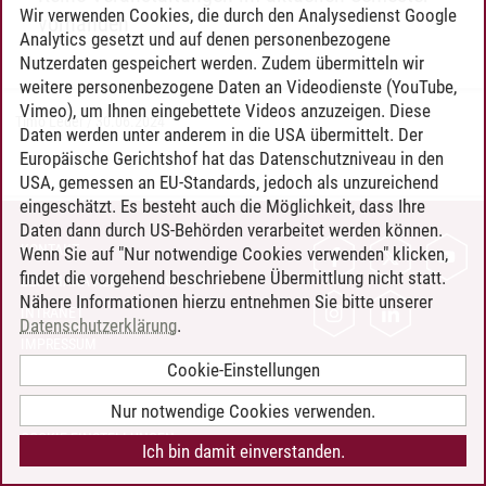
Wir verwenden Cookies, die durch den Analysedienst Google
vorhanden
Analytics gesetzt und auf denen personenbezogene
Nutzerdaten gespeichert werden. Zudem übermitteln wir
weitere personenbezogene Daten an Videodienste (YouTube,
Vimeo), um Ihnen eingebettete Videos anzuzeigen. Diese
Timo Leder
/
30.06.2024
Daten werden unter anderem in die USA übermittelt. Der
Europäische Gerichtshof hat das Datenschutzniveau in den
USA, gemessen an EU-Standards, jedoch als unzureichend
eingeschätzt. Es besteht auch die Möglichkeit, dass Ihre
Daten dann durch US-Behörden verarbeitet werden können.
KONTAKT
Wenn Sie auf "Nur notwendige Cookies verwenden" klicken,
findet die vorgehend beschriebene Übermittlung nicht statt.
LEUPHANA ALS ARBEITGEBER
Nähere Informationen hierzu entnehmen Sie bitte unserer
INTRANET
Datenschutzerklärung
.
IMPRESSUM
Cookie-Einstellungen
DATENSCHUTZ
BARRIEREFREIHEIT
Nur notwendige Cookies verwenden.
COOKIE-EINSTELLUNGEN
Ich bin damit einverstanden.