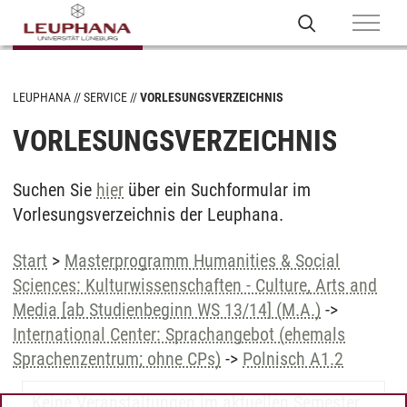
LEUPHANA
SERVICE
VORLESUNGSVERZEICHNIS
VORLESUNGSVERZEICHNIS
Suchen Sie
hier
über ein Suchformular im
Vorlesungsverzeichnis der Leuphana.
Start
>
Masterprogramm Humanities & Social
Sciences: Kulturwissenschaften - Culture, Arts and
Media [ab Studienbeginn WS 13/14] (M.A.)
->
International Center: Sprachangebot (ehemals
Sprachenzentrum; ohne CPs)
->
Polnisch A1.2
Keine Veranstaltungen im aktuellen Semester