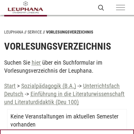
LEUPHANA
SERVICE
VORLESUNGSVERZEICHNIS
VORLESUNGSVERZEICHNIS
Suchen Sie
hier
über ein Suchformular im
Vorlesungsverzeichnis der Leuphana.
Start
>
Sozialpädagogik (B.A.)
->
Unterrichtsfach
Deutsch
->
Einführung in die Literaturwissenschaft
und Literaturdidaktik (Deu 100)
Keine Veranstaltungen im aktuellen Semester
vorhanden