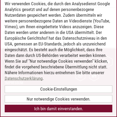
Wir verwenden Cookies, die durch den Analysedienst Google
Analytics gesetzt und auf denen personenbezogene
Nutzerdaten gespeichert werden. Zudem übermitteln wir
Timo Leder
/
30.06.2024
weitere personenbezogene Daten an Videodienste (YouTube,
Vimeo), um Ihnen eingebettete Videos anzuzeigen. Diese
Daten werden unter anderem in die USA übermittelt. Der
Europäische Gerichtshof hat das Datenschutzniveau in den
USA, gemessen an EU-Standards, jedoch als unzureichend
eingeschätzt. Es besteht auch die Möglichkeit, dass Ihre
Daten dann durch US-Behörden verarbeitet werden können.
KONTAKT
Wenn Sie auf "Nur notwendige Cookies verwenden" klicken,
findet die vorgehend beschriebene Übermittlung nicht statt.
LEUPHANA ALS ARBEITGEBER
Nähere Informationen hierzu entnehmen Sie bitte unserer
INTRANET
Datenschutzerklärung
.
IMPRESSUM
Cookie-Einstellungen
DATENSCHUTZ
BARRIEREFREIHEIT
Nur notwendige Cookies verwenden.
COOKIE-EINSTELLUNGEN
Ich bin damit einverstanden.