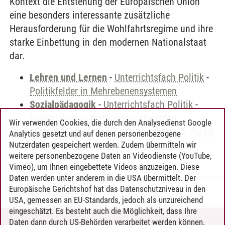
Kontext die Entstehung der Europäischen Union
eine besonders interessante zusätzliche
Herausforderung für die Wohlfahrtsregime und ihre
starke Einbettung in den modernen Nationalstaat
dar.
Lehren und Lernen
-
Unterrichtsfach Politik
-
Politikfelder in Mehrebenensystemen
Sozialpädagogik
-
Unterrichtsfach Politik
-
Politikfelder in Mehrebenensystemen
Wir verwenden Cookies, die durch den Analysedienst Google
Wirtschaftspädagogik
-
Unterrichtsfach Politik
Analytics gesetzt und auf denen personenbezogene
-
Politikfelder in Mehrebenensystemen
Nutzerdaten gespeichert werden. Zudem übermitteln wir
weitere personenbezogene Daten an Videodienste (YouTube,
Vimeo), um Ihnen eingebettete Videos anzuzeigen. Diese
Daten werden unter anderem in die USA übermittelt. Der
Europäische Gerichtshof hat das Datenschutzniveau in den
Timo Leder
/
30.06.2024
USA, gemessen an EU-Standards, jedoch als unzureichend
eingeschätzt. Es besteht auch die Möglichkeit, dass Ihre
Daten dann durch US-Behörden verarbeitet werden können.