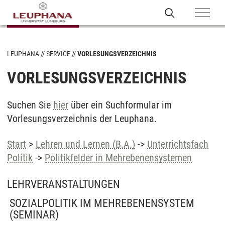
LEUPHANA
SERVICE
VORLESUNGSVERZEICHNIS
VORLESUNGSVERZEICHNIS
Suchen Sie
hier
über ein Suchformular im
Vorlesungsverzeichnis der Leuphana.
Start
>
Lehren und Lernen (B.A.)
->
Unterrichtsfach
Politik
->
Politikfelder in Mehrebenensystemen
LEHRVERANSTALTUNGEN
SOZIALPOLITIK IM MEHREBENENSYSTEM
(SEMINAR)