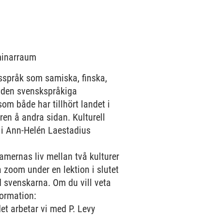
eminarraum
tsspråk som samiska, finska,
n den svenskspråkiga
om både har tillhört landet i
en å andra sidan. Kulturell
x i Ann-Helén Laestadius
mernas liv mellan två kulturer
 zoom under en lektion i slutet
d svenskarna. Om du vill veta
formation:
et arbetar vi med P. Levy