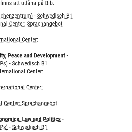
inns att utlåna på Bib.
rachenzentrum)
-
Schwedisch B1
onal Center: Sprachangebot
rnational Center:
ity, Peace and Development
-
CPs)
-
Schwedisch B1
ternational Center:
ternational Center:
al Center: Sprachangebot
nomics, Law and Politics
-
CPs)
-
Schwedisch B1