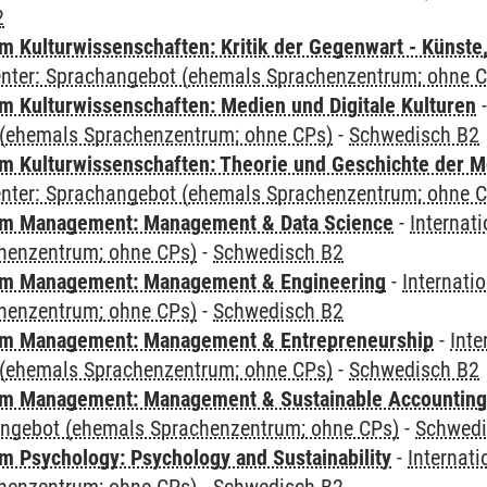
2
 Kulturwissenschaften: Kritik der Gegenwart - Künste,
Center: Sprachangebot (ehemals Sprachenzentrum; ohne 
 Kulturwissenschaften: Medien und Digitale Kulturen
(ehemals Sprachenzentrum; ohne CPs)
-
Schwedisch B2
 Kulturwissenschaften: Theorie und Geschichte der M
Center: Sprachangebot (ehemals Sprachenzentrum; ohne 
m Management: Management & Data Science
-
Internat
henzentrum; ohne CPs)
-
Schwedisch B2
m Management: Management & Engineering
-
Internati
henzentrum; ohne CPs)
-
Schwedisch B2
m Management: Management & Entrepreneurship
-
Inte
(ehemals Sprachenzentrum; ohne CPs)
-
Schwedisch B2
m Management: Management & Sustainable Accounting
angebot (ehemals Sprachenzentrum; ohne CPs)
-
Schwedi
 Psychology: Psychology and Sustainability
-
Internat