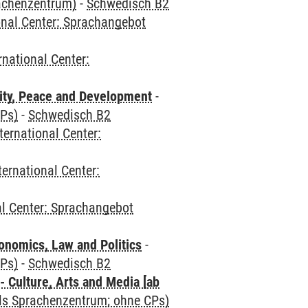
rachenzentrum)
-
Schwedisch B2
onal Center: Sprachangebot
rnational Center:
ity, Peace and Development
-
CPs)
-
Schwedisch B2
ternational Center:
ternational Center:
al Center: Sprachangebot
nomics, Law and Politics
-
CPs)
-
Schwedisch B2
 Culture, Arts and Media [ab
als Sprachenzentrum; ohne CPs)