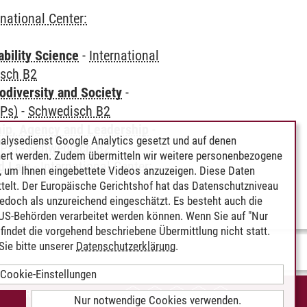
rnational Center:
bility Science
-
International
sch B2
odiversity and Society
-
CPs)
-
Schwedisch B2
hip, Agency and Leadership
-
alysedienst Google Analytics gesetzt und auf denen
CPs)
-
Schwedisch B2
ert werden. Zudem übermitteln wir weitere personenbezogene
nd Law
-
International Center:
 um Ihnen eingebettete Videos anzuzeigen. Diese Daten
telt. Der Europäische Gerichtshof hat das Datenschutzniveau
edoch als unzureichend eingeschätzt. Es besteht auch die
 US-Behörden verarbeitet werden können. Wenn Sie auf "Nur
indet die vorgehend beschriebene Übermittlung nicht statt.
ie bitte unserer
Datenschutzerklärung
.
Cookie-Einstellungen
IEREFREIHEIT
Nur notwendige Cookies verwenden.