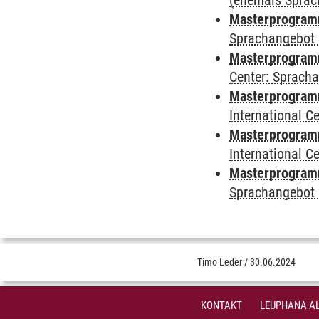
(ehemals Sprac
Masterprogramm
Sprachangebot 
Masterprogramm 
Center: Sprach
Masterprogramm 
International 
Masterprogramm
International 
Masterprogramm
Sprachangebot 
Timo Leder
/
30.06.2024
KONTAKT
LEUPHANA AL