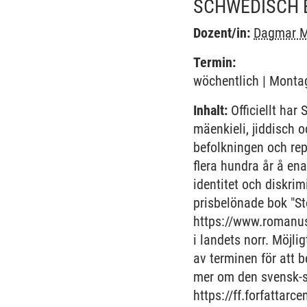
SCHWEDISCH 
Dozent/in:
Dagmar M
Termin:
wöchentlich | Montag
Inhalt:
Officiellt har
mäenkieli, jiddisch 
befolkningen och rep
flera hundra år å en
identitet och diskri
prisbelönade bok "S
https://www.romanus
i landets norr. Möjl
av terminen för att 
mer om den svensk-sa
https://ff.forfattar