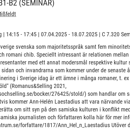
B1-B2
(SEMINAR)
ißfeldt
 | 14:15 - 17:45 | 07.04.2025 - 18.07.2025 | C 7.320 S
 Sverige svenska som majoritetsspråk samt fem minorite
och romani chib. Speciellt intressant är relationen mella
resentanter med ett annat modersmål respektive kultur s
a sidan och invandrarna som kommer under de senaste år
minering i Sverige idag är ett ämne i många romaner, t. e
töld" (Romanus&Selling 2021,
ochselling.se/bocker/276425/stold/) som handlar om sa
igtvis kommer Ann-Helén Laestadius att vara närvande via
berätta om sitt syn på den samiska kulturen i konflikt me
miska journalisten och författaren kolla här för mer in
centrum.se/forfattare/1817/Ann_Hel_n_Laestadius Utöver d