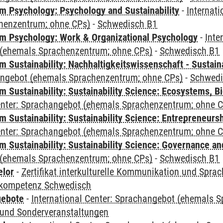
 Psychology: Psychology and Sustainability
-
Internat
henzentrum; ohne CPs)
-
Schwedisch B1
 Psychology: Work & Organizational Psychology
-
Inte
(ehemals Sprachenzentrum; ohne CPs)
-
Schwedisch B1
Sustainability: Nachhaltigkeitswissenschaft - Sustaina
angebot (ehemals Sprachenzentrum; ohne CPs)
-
Schwedi
Sustainability: Sustainability Science: Ecosystems, Bi
Center: Sprachangebot (ehemals Sprachenzentrum; ohne 
 Sustainability: Sustainability Science: Entrepreneurs
Center: Sprachangebot (ehemals Sprachenzentrum; ohne 
 Sustainability: Sustainability Science: Governance a
(ehemals Sprachenzentrum; ohne CPs)
-
Schwedisch B1
elor
-
Zertifikat interkulturelle Kommunikation und Sprac
kompetenz Schwedisch
gebote
-
International Center: Sprachangebot (ehemals 
und Sonderveranstaltungen