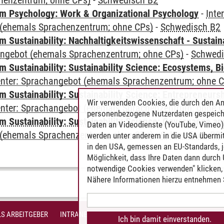
henzentrum; ohne CPs)
-
Schwedisch B2
 Psychology: Work & Organizational Psychology
-
Inte
(ehemals Sprachenzentrum; ohne CPs)
-
Schwedisch B2
Sustainability: Nachhaltigkeitswissenschaft - Sustaina
angebot (ehemals Sprachenzentrum; ohne CPs)
-
Schwedi
Sustainability: Sustainability Science: Ecosystems, Bi
Center: Sprachangebot (ehemals Sprachenzentrum; ohne 
 Sustainability: Sustainability Science: Entrepreneurs
Wir verwenden Cookies, die durch den An
Center: Sprachangebot (ehemals Sprachenzentrum; ohne 
personenbezogene Nutzerdaten gespeich
 Sustainability: Sustainability Science: Governance a
Daten an Videodienste (YouTube, Vimeo),
(ehemals Sprachenzentrum; ohne CPs)
-
Schwedisch B2
werden unter anderem in die USA übermit
in den USA, gemessen an EU-Standards, j
Möglichkeit, dass Ihre Daten dann durch
notwendige Cookies verwenden" klicken, f
Nähere Informationen hierzu entnehmen S
S ARBEITGEBER
INTRANET
IMPRESSUM
DATENSCHUTZ
BARR
Ich bin damit einverstanden.