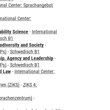
ional Center: Sprachangebot
rnational Center:
bility Science
-
International
sch B1
odiversity and Society
-
CPs)
-
Schwedisch B1
hip, Agency and Leadership
-
CPs)
-
Schwedisch B1
nd Law
-
International Center:
hen (ZiKS)
-
ZiKS 4:
Sprachenzentrum)
-