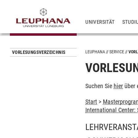
UNIVERSITÄT
STUDI
LEUPHANA
SERVICE
VORL
VORLESUNGSVERZEICHNIS
VORLESUN
Suchen Sie
hier
über 
Start
>
Masterprogra
International Center
LEHRVERANST