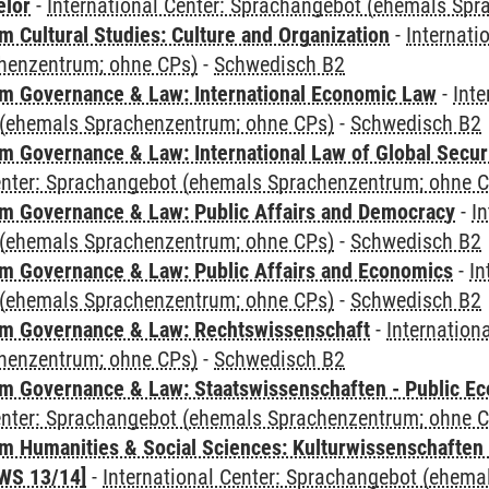
elor
-
International Center: Sprachangebot (ehemals Sp
 Cultural Studies: Culture and Organization
-
Internati
henzentrum; ohne CPs)
-
Schwedisch B2
 Governance & Law: International Economic Law
-
Inte
(ehemals Sprachenzentrum; ohne CPs)
-
Schwedisch B2
 Governance & Law: International Law of Global Secur
Center: Sprachangebot (ehemals Sprachenzentrum; ohne 
 Governance & Law: Public Affairs and Democracy
-
In
(ehemals Sprachenzentrum; ohne CPs)
-
Schwedisch B2
 Governance & Law: Public Affairs and Economics
-
In
(ehemals Sprachenzentrum; ohne CPs)
-
Schwedisch B2
m Governance & Law: Rechtswissenschaft
-
Internation
henzentrum; ohne CPs)
-
Schwedisch B2
 Governance & Law: Staatswissenschaften - Public Eco
Center: Sprachangebot (ehemals Sprachenzentrum; ohne 
 Humanities & Social Sciences: Kulturwissenschaften -
WS 13/14]
-
International Center: Sprachangebot (ehem