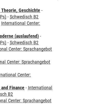
 Theorie, Geschichte
-
CPs)
-
Schwedisch B2
-
International Center:
oderne (auslaufend)
-
CPs)
-
Schwedisch B2
ional Center: Sprachangebot
onal Center: Sprachangebot
rnational Center:
 and Finance
-
International
sch B2
ional Center: Sprachangebot