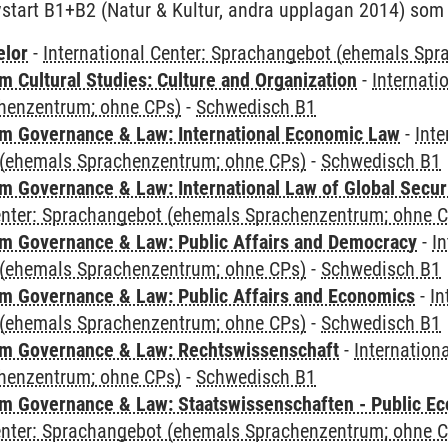
vstart B1+B2 (Natur & Kultur, andra upplagan 2014) som f
elor
-
International Center: Sprachangebot (ehemals Sp
 Cultural Studies: Culture and Organization
-
Internati
henzentrum; ohne CPs)
-
Schwedisch B1
 Governance & Law: International Economic Law
-
Inte
(ehemals Sprachenzentrum; ohne CPs)
-
Schwedisch B1
 Governance & Law: International Law of Global Secur
Center: Sprachangebot (ehemals Sprachenzentrum; ohne 
 Governance & Law: Public Affairs and Democracy
-
In
(ehemals Sprachenzentrum; ohne CPs)
-
Schwedisch B1
 Governance & Law: Public Affairs and Economics
-
In
(ehemals Sprachenzentrum; ohne CPs)
-
Schwedisch B1
m Governance & Law: Rechtswissenschaft
-
Internation
henzentrum; ohne CPs)
-
Schwedisch B1
 Governance & Law: Staatswissenschaften - Public Eco
Center: Sprachangebot (ehemals Sprachenzentrum; ohne 