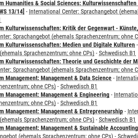
 Humanities & Social Sciences: Kulturwissenschaften -
WS 13/14]
-
International Center: Sprachangebot (ehem
1
 Kulturwissenschaften: Kritik der Gegenwart - Künste,
Center: Sprachangebot (ehemals Sprachenzentrum; ohne 
 Kulturwissenschaften: Medien und Digitale Kulturen
(ehemals Sprachenzentrum; ohne CPs)
-
Schwedisch B1
 Kulturwissenschaften: Theorie und Geschichte der M
Center: Sprachangebot (ehemals Sprachenzentrum; ohne 
m Management: Management & Data Science
-
Internat
henzentrum; ohne CPs)
-
Schwedisch B1
m Management: Management & Engineering
-
Internati
henzentrum; ohne CPs)
-
Schwedisch B1
m Management: Management & Entrepreneurship
-
Inte
(ehemals Sprachenzentrum; ohne CPs)
-
Schwedisch B1
m Management: Management & Sustainable Accounting
angebot (ehemals Sprachenzentrum; ohne CPs)
-
Schwedi