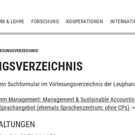
UM & LEHRE
FORSCHUNG
KOOPERATIONEN
INTERNATI
ESUNGSVERZEICHNIS
GSVERZEICHNIS
ein Suchformular im Vorlesungsverzeichnis der Leuphan
mm Management: Management & Sustainable Accounting
: Sprachangebot (ehemals Sprachenzentrum; ohne CPs)
-
ALTUNGEN