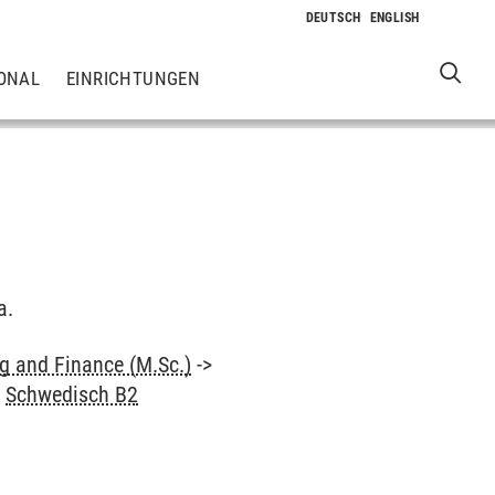
ONAL
EINRICHTUNGEN
a.
 and Finance (M.Sc.)
->
>
Schwedisch B2