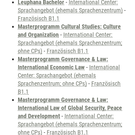
Leuphana Bachelor
-
International Center:
Sprachangebot (ehemals Sprachenzentrum)
-
Französisch B1.1
Masterprogramm Cultural Studies: Culture
and Organization
-
International Center:
Sprachangebot (ehemals Sprachenzentrum;
ohne CPs)
-
Französisch B1.1
Masterprogramm Governance & Law:
International Economic Law
-
International
Center: Sprachangebot (ehemals
Sprachenzentrum; ohne CPs)
-
Französisch
B1.1
Masterprogramm Governance & Law:
International Law of Global Security, Peace
and Development
-
International Center:
Sprachangebot (ehemals Sprachenzentrum;
ohne CPs)
-
Französisch B1.1