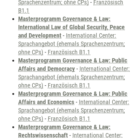
Sprachenzentrum; ohne CPs)
-
Französisch
B1.1
Masterprogramm Governance & Law:
International Law of Global Security, Peace
and Development
-
International Center:
Sprachangebot (ehemals Sprachenzentrum;
ohne CPs)
-
Französisch B1.1
Masterprogramm Governance & Law: Public
Affairs and Democracy
-
International Center:
Sprachangebot (ehemals Sprachenzentrum;
ohne CPs)
-
Französisch B1.1
Masterprogramm Governance & Law: Public
Affairs and Economics
-
International Center:
Sprachangebot (ehemals Sprachenzentrum;
ohne CPs)
-
Französisch B1.1
Masterprogramm Governance & Law:
Rechtswissenschaft
-
International Center: