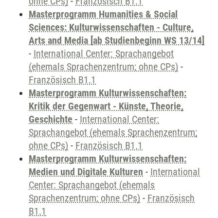
ohne CPs)
-
Französisch B1.1
Masterprogramm Humanities & Social
Sciences: Kulturwissenschaften - Culture,
Arts and Media [ab Studienbeginn WS 13/14]
-
International Center: Sprachangebot
(ehemals Sprachenzentrum; ohne CPs)
-
Französisch B1.1
Masterprogramm Kulturwissenschaften:
Kritik der Gegenwart - Künste, Theorie,
Geschichte
-
International Center:
Sprachangebot (ehemals Sprachenzentrum;
ohne CPs)
-
Französisch B1.1
Masterprogramm Kulturwissenschaften:
Medien und Digitale Kulturen
-
International
Center: Sprachangebot (ehemals
Sprachenzentrum; ohne CPs)
-
Französisch
B1.1