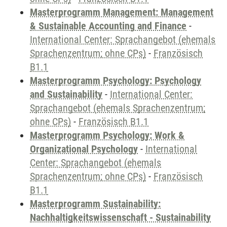
Masterprogramm Management: Management
& Sustainable Accounting and Finance
-
International Center: Sprachangebot (ehemals
Sprachenzentrum; ohne CPs)
-
Französisch
B1.1
Masterprogramm Psychology: Psychology
and Sustainability
-
International Center:
Sprachangebot (ehemals Sprachenzentrum;
ohne CPs)
-
Französisch B1.1
Masterprogramm Psychology: Work &
Organizational Psychology
-
International
Center: Sprachangebot (ehemals
Sprachenzentrum; ohne CPs)
-
Französisch
B1.1
Masterprogramm Sustainability:
Nachhaltigkeitswissenschaft - Sustainability