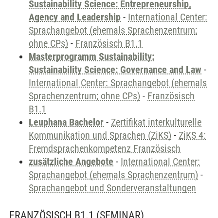
Sustainability Science: Entrepreneurship,
Agency and Leadership
-
International Center:
Sprachangebot (ehemals Sprachenzentrum;
ohne CPs)
-
Französisch B1.1
Masterprogramm Sustainability:
Sustainability Science: Governance and Law
-
International Center: Sprachangebot (ehemals
Sprachenzentrum; ohne CPs)
-
Französisch
B1.1
Leuphana Bachelor
-
Zertifikat interkulturelle
Kommunikation und Sprachen (ZiKS)
-
ZiKS 4:
Fremdsprachenkompetenz Französisch
zusätzliche Angebote
-
International Center:
Sprachangebot (ehemals Sprachenzentrum)
-
Sprachangebot und Sonderveranstaltungen
FRANZÖSISCH B1.1
(SEMINAR)