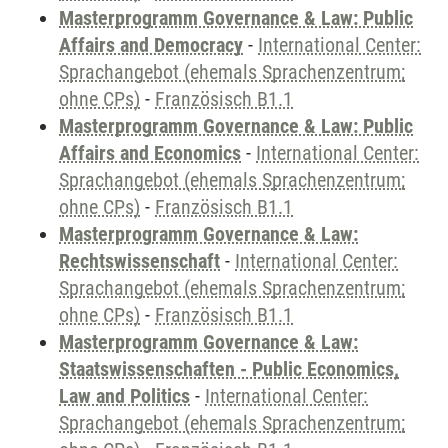
Masterprogramm Governance & Law: Public
Affairs and Democracy
-
International Center:
Sprachangebot (ehemals Sprachenzentrum;
ohne CPs)
-
Französisch B1.1
Masterprogramm Governance & Law: Public
Affairs and Economics
-
International Center:
Sprachangebot (ehemals Sprachenzentrum;
ohne CPs)
-
Französisch B1.1
Masterprogramm Governance & Law:
Rechtswissenschaft
-
International Center:
Sprachangebot (ehemals Sprachenzentrum;
ohne CPs)
-
Französisch B1.1
Masterprogramm Governance & Law:
Staatswissenschaften - Public Economics,
Law and Politics
-
International Center:
Sprachangebot (ehemals Sprachenzentrum;