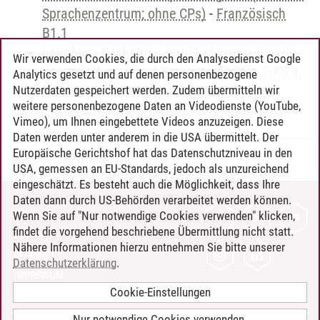
Sprachenzentrum; ohne CPs)
-
Französisch
B1.1
Leuphana Bachelor
-
Zertifikat interkulturelle
Wir verwenden Cookies, die durch den Analysedienst Google
Kommunikation und Sprachen (ZiKS)
-
ZiKS 4:
Analytics gesetzt und auf denen personenbezogene
Fremdsprachenkompetenz Französisch
Nutzerdaten gespeichert werden. Zudem übermitteln wir
weitere personenbezogene Daten an Videodienste (YouTube,
Vimeo), um Ihnen eingebettete Videos anzuzeigen. Diese
Daten werden unter anderem in die USA übermittelt. Der
Europäische Gerichtshof hat das Datenschutzniveau in den
Timo Leder
/
30.06.2024
USA, gemessen an EU-Standards, jedoch als unzureichend
eingeschätzt. Es besteht auch die Möglichkeit, dass Ihre
Daten dann durch US-Behörden verarbeitet werden können.
KONTAKT
Wenn Sie auf "Nur notwendige Cookies verwenden" klicken,
findet die vorgehend beschriebene Übermittlung nicht statt.
LEUPHANA ALS ARBEITGEBER
Nähere Informationen hierzu entnehmen Sie bitte unserer
INTRANET
Datenschutzerklärung
.
IMPRESSUM
Cookie-Einstellungen
DATENSCHUTZ
BARRIEREFREIHEIT
Nur notwendige Cookies verwenden.