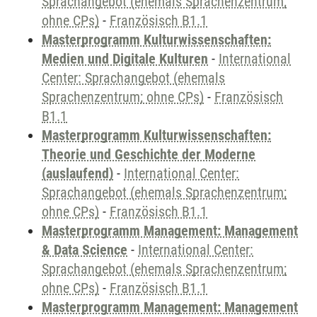
Sprachangebot (ehemals Sprachenzentrum;
ohne CPs)
-
Französisch B1.1
Masterprogramm Kulturwissenschaften:
Medien und Digitale Kulturen
-
International
Center: Sprachangebot (ehemals
Sprachenzentrum; ohne CPs)
-
Französisch
B1.1
Masterprogramm Kulturwissenschaften:
Theorie und Geschichte der Moderne
(auslaufend)
-
International Center:
Sprachangebot (ehemals Sprachenzentrum;
ohne CPs)
-
Französisch B1.1
Masterprogramm Management: Management
& Data Science
-
International Center:
Sprachangebot (ehemals Sprachenzentrum;
ohne CPs)
-
Französisch B1.1
Masterprogramm Management: Management