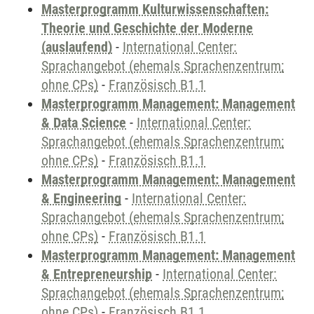
Masterprogramm Kulturwissenschaften:
Theorie und Geschichte der Moderne
(auslaufend)
-
International Center:
Sprachangebot (ehemals Sprachenzentrum;
ohne CPs)
-
Französisch B1.1
Masterprogramm Management: Management
& Data Science
-
International Center:
Sprachangebot (ehemals Sprachenzentrum;
ohne CPs)
-
Französisch B1.1
Masterprogramm Management: Management
& Engineering
-
International Center:
Sprachangebot (ehemals Sprachenzentrum;
ohne CPs)
-
Französisch B1.1
Masterprogramm Management: Management
& Entrepreneurship
-
International Center:
Sprachangebot (ehemals Sprachenzentrum;
ohne CPs)
-
Französisch B1.1