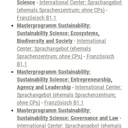
Science
-
International Center: Sprachangebot
(ehemals Sprachenzentrum; ohne CPs)
-
Französisch B1.1
Masterprogramm Sustainability:
Sustainability Science: Ecosystems,
Biodiversity and Society
-
International
Center: Sprachangebot (ehemals
Sprachenzentrum; ohne CPs)
-
Französisch
B1.1
Masterprogramm Sustainability:
Sustainability Science: Entrepreneurship,
Agency and Leadership
-
International Center:
Sprachangebot (ehemals Sprachenzentrum;
ohne CPs)
-
Französisch B1.1
Masterprogramm Sustainability:
Sustainability Science: Governance and Law
-
International Center: Sprachangebot (ehemals