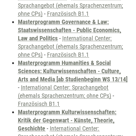
Sprachangebot (ehemals Sprachenzentrum;
ohne CPs)
-
Französisch B1.1
Masterprogramm Governance & Law:
Staatswissenschaften - Public Economics,
Law and Politics
-
International Center:
Sprachangebot (ehemals Sprachenzentrum;
ohne CPs)
-
Französisch B1.1
Masterprogramm Humanities & Social
Sciences: Kulturwissenschaften - Culture,
Arts and Media [ab Studienbeginn WS 13/14]
-
International Center: Sprachangebot
(ehemals Sprachenzentrum; ohne CPs)
-
Französisch B1.1
Masterprogramm Kulturwissenschaften:
Kritik der Gegenwart - Künste, Theorie,
Geschichte
-
International Center: