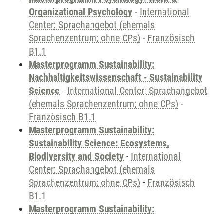
Organizational Psychology
-
International
Center: Sprachangebot (ehemals
Sprachenzentrum; ohne CPs)
-
Französisch
B1.1
Masterprogramm Sustainability:
Nachhaltigkeitswissenschaft - Sustainability
Science
-
International Center: Sprachangebot
(ehemals Sprachenzentrum; ohne CPs)
-
Französisch B1.1
Masterprogramm Sustainability:
Sustainability Science: Ecosystems,
Biodiversity and Society
-
International
Center: Sprachangebot (ehemals
Sprachenzentrum; ohne CPs)
-
Französisch
B1.1
Masterprogramm Sustainability: