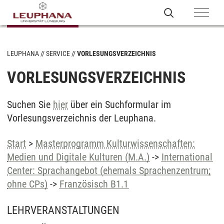
LEUPHANA
SERVICE
VORLESUNGSVERZEICHNIS
VORLESUNGSVERZEICHNIS
Suchen Sie
hier
über ein Suchformular im
Vorlesungsverzeichnis der Leuphana.
Start
>
Masterprogramm Kulturwissenschaften:
Medien und Digitale Kulturen (M.A.)
->
International
Center: Sprachangebot (ehemals Sprachenzentrum;
ohne CPs)
->
Französisch B1.1
LEHRVERANSTALTUNGEN