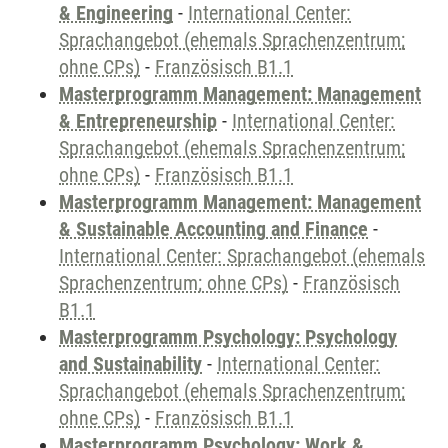
& Engineering
-
International Center:
Sprachangebot (ehemals Sprachenzentrum;
ohne CPs)
-
Französisch B1.1
Masterprogramm Management: Management
& Entrepreneurship
-
International Center:
Sprachangebot (ehemals Sprachenzentrum;
ohne CPs)
-
Französisch B1.1
Masterprogramm Management: Management
& Sustainable Accounting and Finance
-
International Center: Sprachangebot (ehemals
Sprachenzentrum; ohne CPs)
-
Französisch
B1.1
Masterprogramm Psychology: Psychology
and Sustainability
-
International Center:
Sprachangebot (ehemals Sprachenzentrum;
ohne CPs)
-
Französisch B1.1
Masterprogramm Psychology: Work &