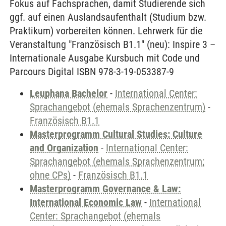
Fokus auf Fachsprachen, damit Studierende sich
ggf. auf einen Auslandsaufenthalt (Studium bzw.
Praktikum) vorbereiten können. Lehrwerk für die
Veranstaltung "Französisch B1.1" (neu): Inspire 3 –
Internationale Ausgabe Kursbuch mit Code und
Parcours Digital ISBN 978-3-19-053387-9
Leuphana Bachelor
-
International Center:
Sprachangebot (ehemals Sprachenzentrum)
-
Französisch B1.1
Masterprogramm Cultural Studies: Culture
and Organization
-
International Center:
Sprachangebot (ehemals Sprachenzentrum;
ohne CPs)
-
Französisch B1.1
Masterprogramm Governance & Law:
International Economic Law
-
International
Center: Sprachangebot (ehemals