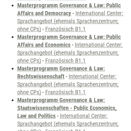
Masterprogramm Governance & Law: Public
Affairs and Democracy
-
International Center:
Sprachangebot (ehemals Sprachenzentrum;
ohne CPs)
-
Französisch B1.1
Masterprogramm Governance & Law: Public
Affairs and Economics
-
International Center:
Sprachangebot (ehemals Sprachenzentrum;
ohne CPs)
-
Französisch B1.1
Masterprogramm Governance & Law:
Rechtswissenschaft
-
International Center:
Sprachangebot (ehemals Sprachenzentrum;
ohne CPs)
-
Französisch B1.1
Masterprogramm Governance & Law:
Staatswissenschaften - Public Economics,
Law and Politics
-
International Center:
Sprachangebot (ehemals Sprachenzentrum;