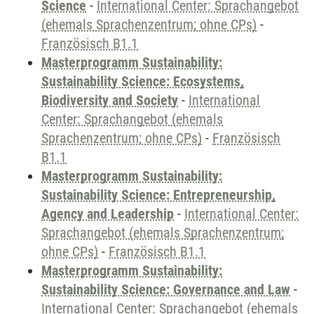
Science
-
International Center: Sprachangebot
(ehemals Sprachenzentrum; ohne CPs)
-
Französisch B1.1
Masterprogramm Sustainability:
Sustainability Science: Ecosystems,
Biodiversity and Society
-
International
Center: Sprachangebot (ehemals
Sprachenzentrum; ohne CPs)
-
Französisch
B1.1
Masterprogramm Sustainability:
Sustainability Science: Entrepreneurship,
Agency and Leadership
-
International Center:
Sprachangebot (ehemals Sprachenzentrum;
ohne CPs)
-
Französisch B1.1
Masterprogramm Sustainability:
Sustainability Science: Governance and Law
-
International Center: Sprachangebot (ehemals