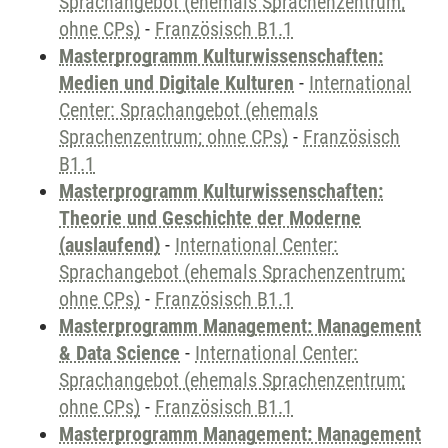
Sprachangebot (ehemals Sprachenzentrum;
ohne CPs)
-
Französisch B1.1
Masterprogramm Kulturwissenschaften:
Medien und Digitale Kulturen
-
International
Center: Sprachangebot (ehemals
Sprachenzentrum; ohne CPs)
-
Französisch
B1.1
Masterprogramm Kulturwissenschaften:
Theorie und Geschichte der Moderne
(auslaufend)
-
International Center:
Sprachangebot (ehemals Sprachenzentrum;
ohne CPs)
-
Französisch B1.1
Masterprogramm Management: Management
& Data Science
-
International Center:
Sprachangebot (ehemals Sprachenzentrum;
ohne CPs)
-
Französisch B1.1
Masterprogramm Management: Management