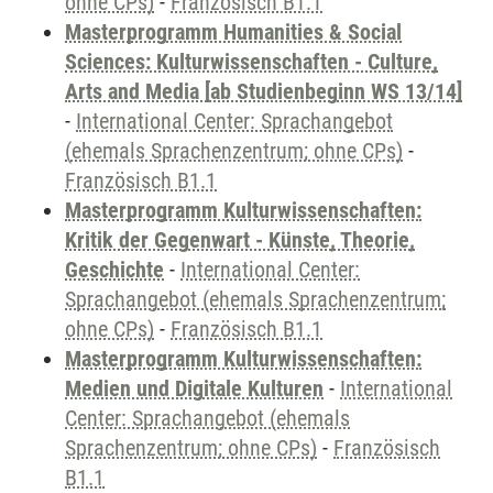
ohne CPs)
-
Französisch B1.1
Masterprogramm Humanities & Social
Sciences: Kulturwissenschaften - Culture,
Arts and Media [ab Studienbeginn WS 13/14]
-
International Center: Sprachangebot
(ehemals Sprachenzentrum; ohne CPs)
-
Französisch B1.1
Masterprogramm Kulturwissenschaften:
Kritik der Gegenwart - Künste, Theorie,
Geschichte
-
International Center:
Sprachangebot (ehemals Sprachenzentrum;
ohne CPs)
-
Französisch B1.1
Masterprogramm Kulturwissenschaften:
Medien und Digitale Kulturen
-
International
Center: Sprachangebot (ehemals
Sprachenzentrum; ohne CPs)
-
Französisch
B1.1