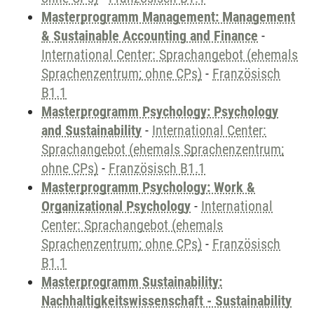
Masterprogramm Management: Management
& Sustainable Accounting and Finance
-
International Center: Sprachangebot (ehemals
Sprachenzentrum; ohne CPs)
-
Französisch
B1.1
Masterprogramm Psychology: Psychology
and Sustainability
-
International Center:
Sprachangebot (ehemals Sprachenzentrum;
ohne CPs)
-
Französisch B1.1
Masterprogramm Psychology: Work &
Organizational Psychology
-
International
Center: Sprachangebot (ehemals
Sprachenzentrum; ohne CPs)
-
Französisch
B1.1
Masterprogramm Sustainability:
Nachhaltigkeitswissenschaft - Sustainability