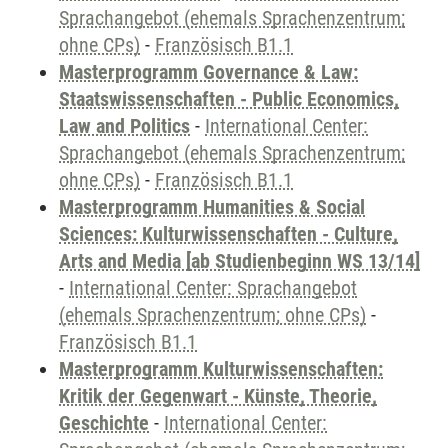
Sprachangebot (ehemals Sprachenzentrum;
ohne CPs)
-
Französisch B1.1
Masterprogramm Governance & Law:
Staatswissenschaften - Public Economics,
Law and Politics
-
International Center:
Sprachangebot (ehemals Sprachenzentrum;
ohne CPs)
-
Französisch B1.1
Masterprogramm Humanities & Social
Sciences: Kulturwissenschaften - Culture,
Arts and Media [ab Studienbeginn WS 13/14]
-
International Center: Sprachangebot
(ehemals Sprachenzentrum; ohne CPs)
-
Französisch B1.1
Masterprogramm Kulturwissenschaften:
Kritik der Gegenwart - Künste, Theorie,
Geschichte
-
International Center: