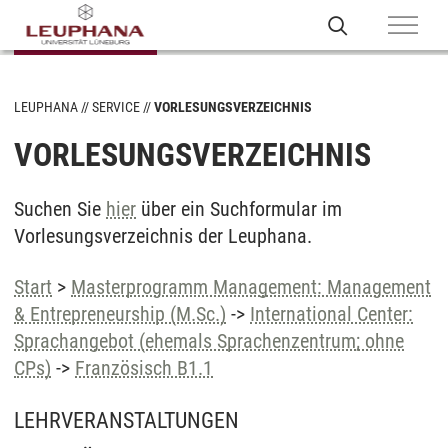
LEUPHANA
SERVICE
VORLESUNGSVERZEICHNIS
VORLESUNGSVERZEICHNIS
Suchen Sie
hier
über ein Suchformular im
Vorlesungsverzeichnis der Leuphana.
Start
>
Masterprogramm Management: Management
& Entrepreneurship (M.Sc.)
->
International Center:
Sprachangebot (ehemals Sprachenzentrum; ohne
CPs)
->
Französisch B1.1
LEHRVERANSTALTUNGEN