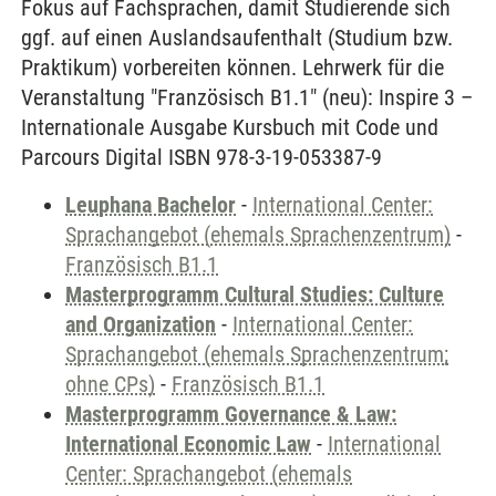
Fokus auf Fachsprachen, damit Studierende sich
ggf. auf einen Auslandsaufenthalt (Studium bzw.
Praktikum) vorbereiten können. Lehrwerk für die
Veranstaltung "Französisch B1.1" (neu): Inspire 3 –
Internationale Ausgabe Kursbuch mit Code und
Parcours Digital ISBN 978-3-19-053387-9
Leuphana Bachelor
-
International Center:
Sprachangebot (ehemals Sprachenzentrum)
-
Französisch B1.1
Masterprogramm Cultural Studies: Culture
and Organization
-
International Center:
Sprachangebot (ehemals Sprachenzentrum;
ohne CPs)
-
Französisch B1.1
Masterprogramm Governance & Law:
International Economic Law
-
International
Center: Sprachangebot (ehemals