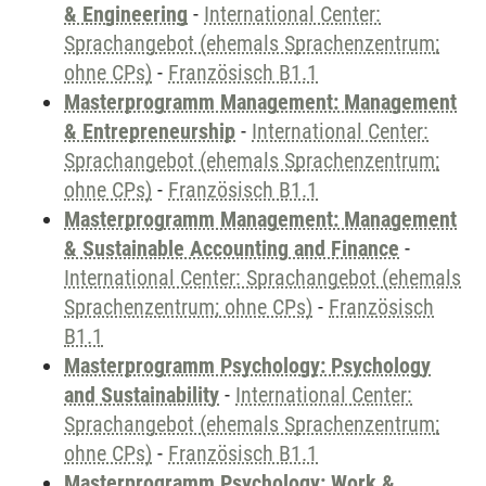
& Engineering
-
International Center:
Sprachangebot (ehemals Sprachenzentrum;
ohne CPs)
-
Französisch B1.1
Masterprogramm Management: Management
& Entrepreneurship
-
International Center:
Sprachangebot (ehemals Sprachenzentrum;
ohne CPs)
-
Französisch B1.1
Masterprogramm Management: Management
& Sustainable Accounting and Finance
-
International Center: Sprachangebot (ehemals
Sprachenzentrum; ohne CPs)
-
Französisch
B1.1
Masterprogramm Psychology: Psychology
and Sustainability
-
International Center:
Sprachangebot (ehemals Sprachenzentrum;
ohne CPs)
-
Französisch B1.1
Masterprogramm Psychology: Work &