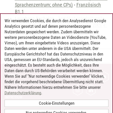
Sprachenzentrum; ohne CPs)
-
Französisch
B1.1
Leuphana Bachelor
-
Zertifikat interkulturelle
Wir verwenden Cookies, die durch den Analysedienst Google
Kommunikation und Sprachen (ZiKS)
-
ZiKS 4:
Analytics gesetzt und auf denen personenbezogene
Fremdsprachenkompetenz Französisch
Nutzerdaten gespeichert werden. Zudem übermitteln wir
weitere personenbezogene Daten an Videodienste (YouTube,
Vimeo), um Ihnen eingebettete Videos anzuzeigen. Diese
Daten werden unter anderem in die USA übermittelt. Der
Europäische Gerichtshof hat das Datenschutzniveau in den
Timo Leder
/
30.06.2024
USA, gemessen an EU-Standards, jedoch als unzureichend
eingeschätzt. Es besteht auch die Möglichkeit, dass Ihre
Daten dann durch US-Behörden verarbeitet werden können.
KONTAKT
Wenn Sie auf "Nur notwendige Cookies verwenden" klicken,
findet die vorgehend beschriebene Übermittlung nicht statt.
LEUPHANA ALS ARBEITGEBER
Nähere Informationen hierzu entnehmen Sie bitte unserer
INTRANET
Datenschutzerklärung
.
IMPRESSUM
Cookie-Einstellungen
DATENSCHUTZ
BARRIEREFREIHEIT
Nur notwendige Cookies verwenden.