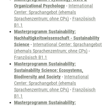
Organizational Psychology
-
International
Center: Sprachangebot (ehemals
Sprachenzentrum; ohne CPs)
-
Französisch
B1.1
Masterprogramm Sustainability:
Nachhaltigkeitswissenschaft - Sustainability
Science
-
International Center: Sprachangebot
(ehemals Sprachenzentrum; ohne CPs)
-
Französisch B1.1
Masterprogramm Sustainability:
Sustainability Science: Ecosystems,
Biodiversity and Society
-
International
Center: Sprachangebot (ehemals
Sprachenzentrum; ohne CPs)
-
Französisch
B1.1
Masterprogramm Sustainability: