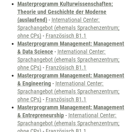
Masterprogramm Kulturwissenschaften:
Theorie und Geschichte der Moderne
(auslaufend)
-
International Center:
Sprachangebot (ehemals Sprachenzentrum;
ohne CPs)
-
Französisch B1.1
Masterprogramm Management: Management
& Data Science
-
International Center:
Sprachangebot (ehemals Sprachenzentrum;
ohne CPs)
-
Französisch B1.1
Masterprogramm Management: Management
& Engineering
-
International Center:
Sprachangebot (ehemals Sprachenzentrum;
ohne CPs)
-
Französisch B1.1
Masterprogramm Management: Management
& Entrepreneurship
-
International Center:
Sprachangebot (ehemals Sprachenzentrum;
ohne CPs)
-
Französisch B1.1