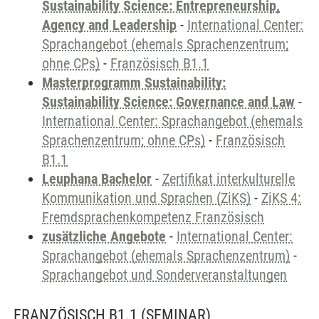
Sustainability Science: Entrepreneurship,
Agency and Leadership
-
International Center:
Sprachangebot (ehemals Sprachenzentrum;
ohne CPs)
-
Französisch B1.1
Masterprogramm Sustainability:
Sustainability Science: Governance and Law
-
International Center: Sprachangebot (ehemals
Sprachenzentrum; ohne CPs)
-
Französisch
B1.1
Leuphana Bachelor
-
Zertifikat interkulturelle
Kommunikation und Sprachen (ZiKS)
-
ZiKS 4:
Fremdsprachenkompetenz Französisch
zusätzliche Angebote
-
International Center:
Sprachangebot (ehemals Sprachenzentrum)
-
Sprachangebot und Sonderveranstaltungen
FRANZÖSISCH B1.1
(SEMINAR)