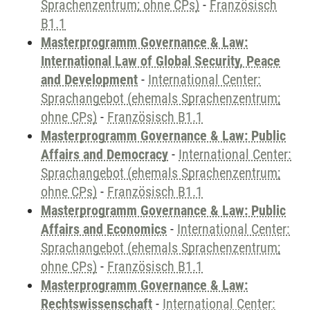
Sprachenzentrum; ohne CPs)
-
Französisch
B1.1
Masterprogramm Governance & Law:
International Law of Global Security, Peace
and Development
-
International Center:
Sprachangebot (ehemals Sprachenzentrum;
ohne CPs)
-
Französisch B1.1
Masterprogramm Governance & Law: Public
Affairs and Democracy
-
International Center:
Sprachangebot (ehemals Sprachenzentrum;
ohne CPs)
-
Französisch B1.1
Masterprogramm Governance & Law: Public
Affairs and Economics
-
International Center:
Sprachangebot (ehemals Sprachenzentrum;
ohne CPs)
-
Französisch B1.1
Masterprogramm Governance & Law:
Rechtswissenschaft
-
International Center: