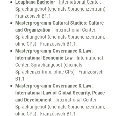
Leuphana Bachelor
-
International Center:
Sprachangebot (ehemals Sprachenzentrum)
-
Französisch B1.1
Masterprogramm Cultural Studies: Culture
and Organization
-
International Center:
Sprachangebot (ehemals Sprachenzentrum;
ohne CPs)
-
Französisch B1.1
Masterprogramm Governance & Law:
International Economic Law
-
International
Center: Sprachangebot (ehemals
Sprachenzentrum; ohne CPs)
-
Französisch
B1.1
Masterprogramm Governance & Law:
International Law of Global Security, Peace
and Development
-
International Center:
Sprachangebot (ehemals Sprachenzentrum;
ohne CPs)
-
Französisch B1.1