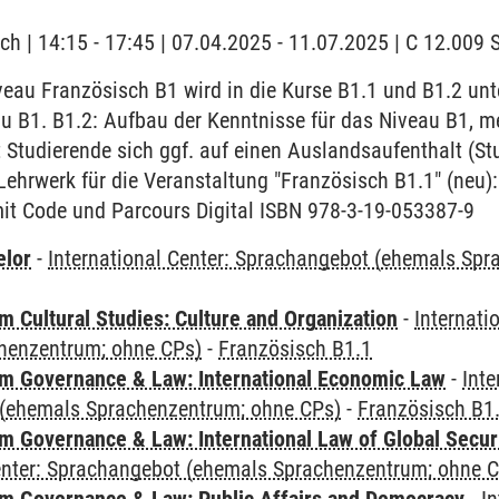
ch | 14:15 - 17:45 | 07.04.2025 - 11.07.2025 | C 12.00
au Französisch B1 wird in die Kurse B1.1 und B1.2 unter
u B1. B1.2: Aufbau der Kenntnisse für das Niveau B1, m
 Studierende sich ggf. auf einen Auslandsaufenthalt (S
Lehrwerk für die Veranstaltung "Französisch B1.1" (neu): 
t Code und Parcours Digital ISBN 978-3-19-053387-9
elor
-
International Center: Sprachangebot (ehemals Sp
 Cultural Studies: Culture and Organization
-
Internati
henzentrum; ohne CPs)
-
Französisch B1.1
 Governance & Law: International Economic Law
-
Inte
(ehemals Sprachenzentrum; ohne CPs)
-
Französisch B1
 Governance & Law: International Law of Global Secur
Center: Sprachangebot (ehemals Sprachenzentrum; ohne 