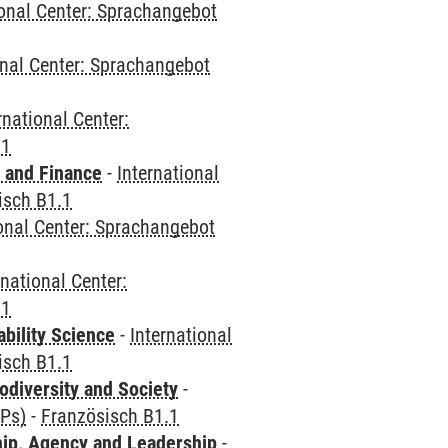
ional Center: Sprachangebot
onal Center: Sprachangebot
rnational Center:
.1
 and Finance
-
International
isch B1.1
ional Center: Sprachangebot
rnational Center:
.1
bility Science
-
International
isch B1.1
odiversity and Society
-
CPs)
-
Französisch B1.1
hip, Agency and Leadership
-