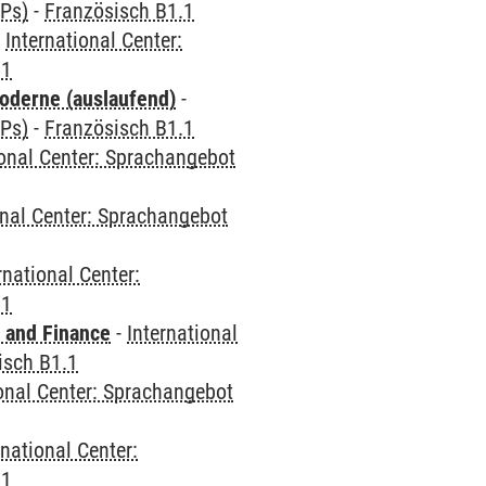
CPs)
-
Französisch B1.1
-
International Center:
.1
oderne (auslaufend)
-
CPs)
-
Französisch B1.1
ional Center: Sprachangebot
onal Center: Sprachangebot
rnational Center:
.1
 and Finance
-
International
isch B1.1
ional Center: Sprachangebot
rnational Center:
.1