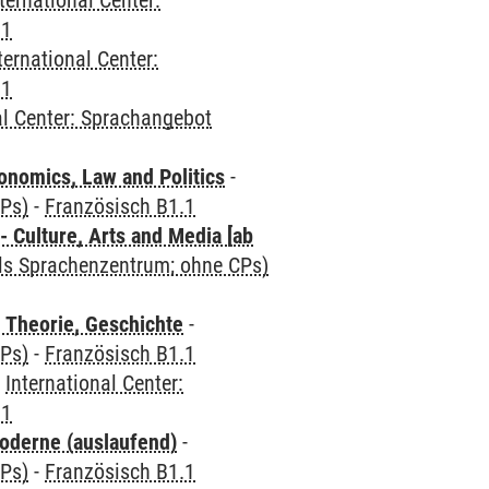
ternational Center:
.1
ternational Center:
.1
al Center: Sprachangebot
nomics, Law and Politics
-
CPs)
-
Französisch B1.1
 Culture, Arts and Media [ab
als Sprachenzentrum; ohne CPs)
 Theorie, Geschichte
-
CPs)
-
Französisch B1.1
-
International Center:
.1
oderne (auslaufend)
-
CPs)
-
Französisch B1.1