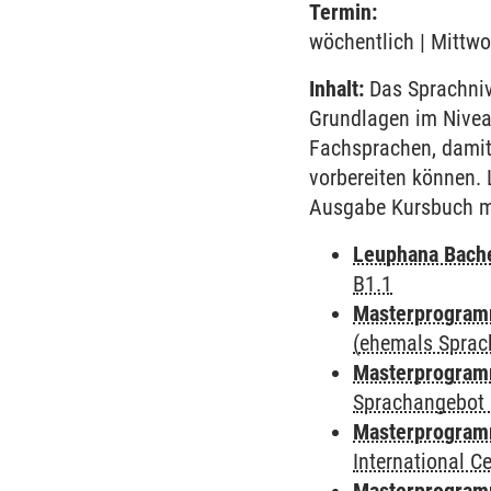
Termin:
wöchentlich | Mittwo
Inhalt:
Das Sprachnive
Grundlagen im Nivea
Fachsprachen, damit
vorbereiten können. 
Ausgabe Kursbuch mi
Leuphana Bach
B1.1
Masterprogramm
(ehemals Sprac
Masterprogramm
Sprachangebot 
Masterprogramm
International 