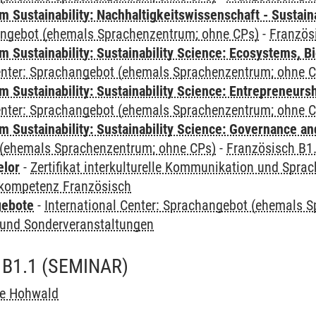
Sustainability: Nachhaltigkeitswissenschaft - Sustaina
angebot (ehemals Sprachenzentrum; ohne CPs)
-
Französ
Sustainability: Sustainability Science: Ecosystems, Bi
Center: Sprachangebot (ehemals Sprachenzentrum; ohne 
 Sustainability: Sustainability Science: Entrepreneurs
Center: Sprachangebot (ehemals Sprachenzentrum; ohne 
 Sustainability: Sustainability Science: Governance a
(ehemals Sprachenzentrum; ohne CPs)
-
Französisch B1
elor
-
Zertifikat interkulturelle Kommunikation und Sprac
kompetenz Französisch
gebote
-
International Center: Sprachangebot (ehemals 
und Sonderveranstaltungen
B1.1
(SEMINAR)
he Hohwald