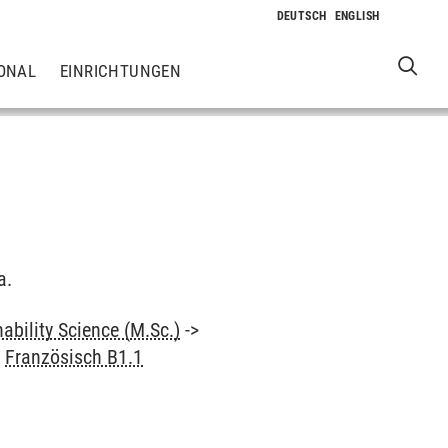
ONAL
EINRICHTUNGEN
a.
ability Science (M.Sc.)
->
>
Französisch B1.1