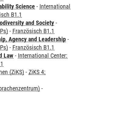
bility Science
-
International
isch B1.1
odiversity and Society
-
CPs)
-
Französisch B1.1
hip, Agency and Leadership
-
CPs)
-
Französisch B1.1
nd Law
-
International Center:
.1
hen (ZiKS)
-
ZiKS 4:
Sprachenzentrum)
-