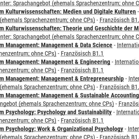
Center: Sprachangebot (ehemals Sprachenzentrum; ohne 
 Kulturwissenschaften: Medien und Digitale Kulturen
(ehemals Sprachenzentrum; ohne CPs)
-
Französisch B1
 Kulturwissenschaften: Theorie und Geschichte der M
Center: Sprachangebot (ehemals Sprachenzentrum; ohne 
m Management: Management & Data Science
-
Internat
henzentrum; ohne CPs)
-
Französisch B1.1
m Management: Management & Engineering
-
Internati
henzentrum; ohne CPs)
-
Französisch B1.1
m Management: Management & Entrepreneurship
-
Inte
(ehemals Sprachenzentrum; ohne CPs)
-
Französisch B1
m Management: Management & Sustainable Accounting
angebot (ehemals Sprachenzentrum; ohne CPs)
-
Französ
 Psychology: Psychology and Sustainability
-
Internat
henzentrum; ohne CPs)
-
Französisch B1.1
 Psychology: Work & Organizational Psychology
-
Inte
(ehemals Sprachenzentrum; ohne CPs)
-
Französisch B1