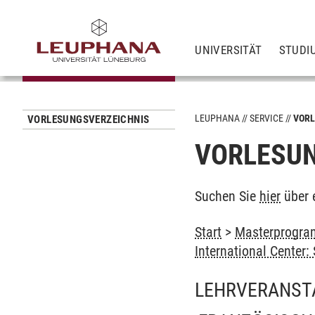
UNIVERSITÄT
STUDI
LEUPHANA
SERVICE
VORL
VORLESUNGSVERZEICHNIS
VORLESUN
Suchen Sie
hier
über 
Start
>
Masterprogram
International Center
LEHRVERANST