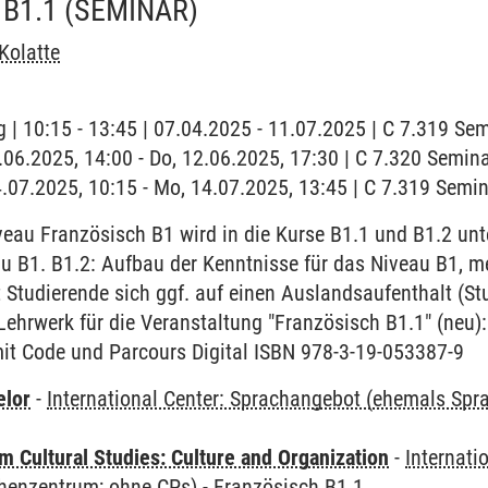
B1.1
(SEMINAR)
Kolatte
 | 10:15 - 13:45 | 07.04.2025 - 11.07.2025 | C 7.319 Se
2.06.2025, 14:00 - Do, 12.06.2025, 17:30 | C 7.320 Semi
4.07.2025, 10:15 - Mo, 14.07.2025, 13:45 | C 7.319 Semi
au Französisch B1 wird in die Kurse B1.1 und B1.2 unter
u B1. B1.2: Aufbau der Kenntnisse für das Niveau B1, m
 Studierende sich ggf. auf einen Auslandsaufenthalt (S
Lehrwerk für die Veranstaltung "Französisch B1.1" (neu): 
t Code und Parcours Digital ISBN 978-3-19-053387-9
elor
-
International Center: Sprachangebot (ehemals Sp
 Cultural Studies: Culture and Organization
-
Internati
henzentrum; ohne CPs)
-
Französisch B1.1