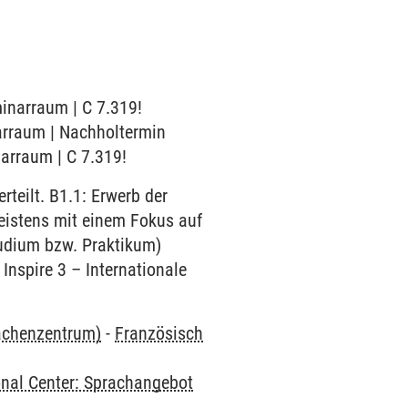
minarraum | C 7.319!
narraum | Nachholtermin
narraum | C 7.319!
teilt. B1.1: Erwerb der
eistens mit einem Fokus auf
tudium bzw. Praktikum)
Inspire 3 – Internationale
rachenzentrum)
-
Französisch
onal Center: Sprachangebot