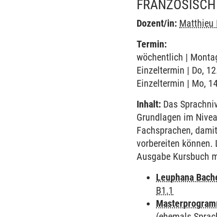
FRANZÖSISCH 
Dozent/in:
Matthieu 
Termin:
wöchentlich | Montag
Einzeltermin | Do, 1
Einzeltermin | Mo, 1
Inhalt:
Das Sprachnive
Grundlagen im Nivea
Fachsprachen, damit
vorbereiten können. 
Ausgabe Kursbuch mi
Leuphana Bach
B1.1
Masterprogramm
(ehemals Sprac