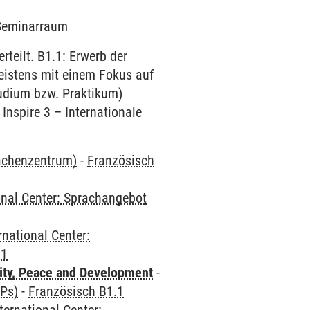
9 Seminarraum
teilt. B1.1: Erwerb der
eistens mit einem Fokus auf
tudium bzw. Praktikum)
Inspire 3 – Internationale
rachenzentrum)
-
Französisch
onal Center: Sprachangebot
rnational Center:
.1
ity, Peace and Development
-
CPs)
-
Französisch B1.1