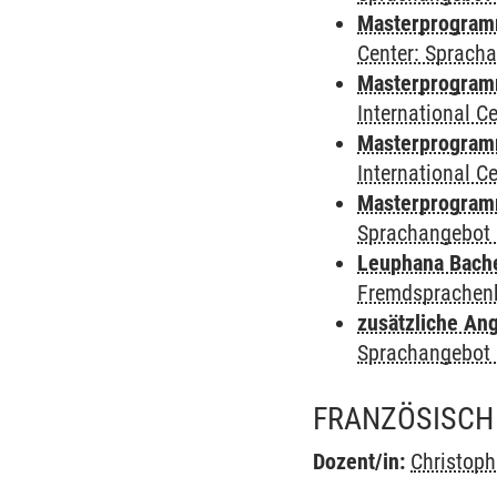
Masterprogramm 
Center: Sprach
Masterprogramm 
International 
Masterprogramm
International 
Masterprogramm
Sprachangebot 
Leuphana Bach
Fremdsprachen
zusätzliche An
Sprachangebot 
FRANZÖSISCH 
Dozent/in:
Christop