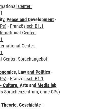
rnational Center:
.1
ity, Peace and Development
-
CPs)
-
Französisch B1.1
ternational Center:
.1
ternational Center:
.1
al Center: Sprachangebot
nomics, Law and Politics
-
CPs)
-
Französisch B1.1
 Culture, Arts and Media [ab
als Sprachenzentrum; ohne CPs)
 Theorie, Geschichte
-