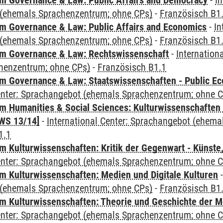
 Governance & Law: Public Affairs and Democracy
-
In
(ehemals Sprachenzentrum; ohne CPs)
-
Französisch B1
 Governance & Law: Public Affairs and Economics
-
In
(ehemals Sprachenzentrum; ohne CPs)
-
Französisch B1
m Governance & Law: Rechtswissenschaft
-
Internation
henzentrum; ohne CPs)
-
Französisch B1.1
 Governance & Law: Staatswissenschaften - Public Eco
Center: Sprachangebot (ehemals Sprachenzentrum; ohne 
 Humanities & Social Sciences: Kulturwissenschaften -
WS 13/14]
-
International Center: Sprachangebot (ehem
1.1
 Kulturwissenschaften: Kritik der Gegenwart - Künste,
Center: Sprachangebot (ehemals Sprachenzentrum; ohne 
 Kulturwissenschaften: Medien und Digitale Kulturen
(ehemals Sprachenzentrum; ohne CPs)
-
Französisch B1
 Kulturwissenschaften: Theorie und Geschichte der M
Center: Sprachangebot (ehemals Sprachenzentrum; ohne 