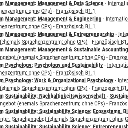
m Management: Management & Data Science
-
Internat
henzentrum; ohne CPs)
-
Französisch B1.1
m Management: Management & Engineering
-
Internati
henzentrum; ohne CPs)
-
Französisch B1.1
m Management: Management & Entrepreneurship
-
Inte
(ehemals Sprachenzentrum; ohne CPs)
-
Französisch B1
m Management: Management & Sustainable Accounting
angebot (ehemals Sprachenzentrum; ohne CPs)
-
Französ
 Psychology: Psychology and Sustainability
-
Internat
henzentrum; ohne CPs)
-
Französisch B1.1
 Psychology: Work & Organizational Psychology
-
Inte
(ehemals Sprachenzentrum; ohne CPs)
-
Französisch B1
Sustainability: Nachhaltigkeitswissenschaft - Sustaina
angebot (ehemals Sprachenzentrum; ohne CPs)
-
Französ
Sustainability: Sustainability Science: Ecosystems, Bi
Center: Sprachangebot (ehemals Sprachenzentrum; ohne 
 Sustainability: Sustainability Science: Entrepreneurs