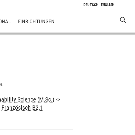
ONAL
EINRICHTUNGEN
a.
ability Science (M.Sc.)
->
>
Französisch B2.1