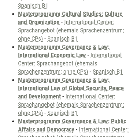
Spanisch B1
Masterprogramm Cultural Studies: Culture
and Organization
-
International Center:
Sprachangebot (ehemals Sprachenzentrum;
ohne CPs)
-
Spanisch B1
Masterprogramm Governance & Law:
International Economic Law
-
International
Center: Sprachangebot (ehemals
Sprachenzentrum; ohne CPs)
-
Spanisch B1
Masterprogramm Governance & Law:
International Law of Global Security, Peace
and Development
-
International Center:
Sprachangebot (ehemals Sprachenzentrum;
ohne CPs)
-
Spanisch B1
Masterprogramm Governance & Law: Public
Affairs and Democracy
-
International Center: