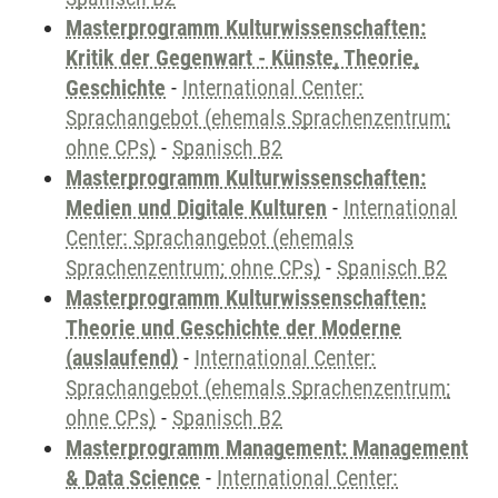
Masterprogramm Kulturwissenschaften:
Kritik der Gegenwart - Künste, Theorie,
Geschichte
-
International Center:
Sprachangebot (ehemals Sprachenzentrum;
ohne CPs)
-
Spanisch B2
Masterprogramm Kulturwissenschaften:
Medien und Digitale Kulturen
-
International
Center: Sprachangebot (ehemals
Sprachenzentrum; ohne CPs)
-
Spanisch B2
Masterprogramm Kulturwissenschaften:
Theorie und Geschichte der Moderne
(auslaufend)
-
International Center:
Sprachangebot (ehemals Sprachenzentrum;
ohne CPs)
-
Spanisch B2
Masterprogramm Management: Management
& Data Science
-
International Center: