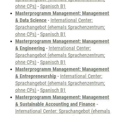
ohne CPs)
-
Spanisch B1
Masterprogramm Management: Management
& Data Science
-
International Center:
Sprachangebot (ehemals Sprachenzentrum;
ohne CPs)
-
Spanisch B1
Masterprogramm Management: Management
& Engineering
-
International Center:
Sprachangebot (ehemals Sprachenzentrum;
ohne CPs)
-
Spanisch B1
Masterprogramm Management: Management
& Entrepreneurship
-
International Center:
Sprachangebot (ehemals Sprachenzentrum;
ohne CPs)
-
Spanisch B1
Masterprogramm Management: Management
& Sustainable Accounting and Finance
-
International Center: Sprachangebot (ehemals