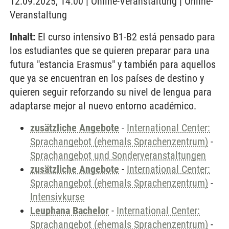
12.09.2025, 14:00 | Online-Veranstaltung | Online-
Veranstaltung
Inhalt:
El curso intensivo B1-B2 está pensado para
los estudiantes que se quieren preparar para una
futura "estancia Erasmus" y también para aquellos
que ya se encuentran en los países de destino y
quieren seguir reforzando su nivel de lengua para
adaptarse mejor al nuevo entorno académico.
zusätzliche Angebote
-
International Center:
Sprachangebot (ehemals Sprachenzentrum)
-
Sprachangebot und Sonderveranstaltungen
zusätzliche Angebote
-
International Center:
Sprachangebot (ehemals Sprachenzentrum)
-
Intensivkurse
Leuphana Bachelor
-
International Center:
Sprachangebot (ehemals Sprachenzentrum)
-