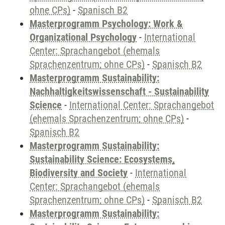
ohne CPs)
-
Spanisch B2
Masterprogramm Psychology: Work &
Organizational Psychology
-
International
Center: Sprachangebot (ehemals
Sprachenzentrum; ohne CPs)
-
Spanisch B2
Masterprogramm Sustainability:
Nachhaltigkeitswissenschaft - Sustainability
Science
-
International Center: Sprachangebot
(ehemals Sprachenzentrum; ohne CPs)
-
Spanisch B2
Masterprogramm Sustainability:
Sustainability Science: Ecosystems,
Biodiversity and Society
-
International
Center: Sprachangebot (ehemals
Sprachenzentrum; ohne CPs)
-
Spanisch B2
Masterprogramm Sustainability: