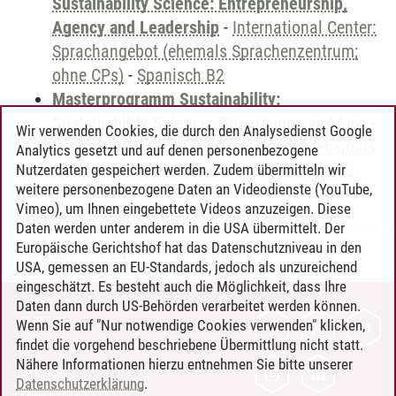
Sustainability Science: Entrepreneurship,
Agency and Leadership
-
International Center:
Sprachangebot (ehemals Sprachenzentrum;
ohne CPs)
-
Spanisch B2
Masterprogramm Sustainability:
Sustainability Science: Governance and Law
-
Wir verwenden Cookies, die durch den Analysedienst Google
International Center: Sprachangebot (ehemals
Analytics gesetzt und auf denen personenbezogene
Sprachenzentrum; ohne CPs)
-
Spanisch B2
Nutzerdaten gespeichert werden. Zudem übermitteln wir
weitere personenbezogene Daten an Videodienste (YouTube,
Vimeo), um Ihnen eingebettete Videos anzuzeigen. Diese
Daten werden unter anderem in die USA übermittelt. Der
Europäische Gerichtshof hat das Datenschutzniveau in den
Timo Leder
/
30.06.2024
USA, gemessen an EU-Standards, jedoch als unzureichend
eingeschätzt. Es besteht auch die Möglichkeit, dass Ihre
Daten dann durch US-Behörden verarbeitet werden können.
KONTAKT
Wenn Sie auf "Nur notwendige Cookies verwenden" klicken,
findet die vorgehend beschriebene Übermittlung nicht statt.
LEUPHANA ALS ARBEITGEBER
Nähere Informationen hierzu entnehmen Sie bitte unserer
INTRANET
Datenschutzerklärung
.