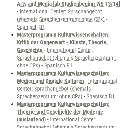
Arts and Media [ab Studienbeginn WS 13/14]
-
International Center: Sprachangebot
(ehemals Sprachenzentrum; ohne CPs)
-
Spanisch B1
Masterprogramm Kulturwissenschaften:
Kritik der Gegenwart - Künste, Theorie,
Geschichte
-
International Center:
Sprachangebot (ehemals Sprachenzentrum;
ohne CPs)
-
Spanisch B1
Masterprogramm Kulturwissenschaften:
Medien und Digitale Kulturen
-
International
Center: Sprachangebot (ehemals
Sprachenzentrum; ohne CPs)
-
Spanisch B1
Masterprogramm Kulturwissenschaften:
Theorie und Geschichte der Moderne
(auslaufend)
-
International Center:
Sprachangebot (ehemals Sprachenzentrum;