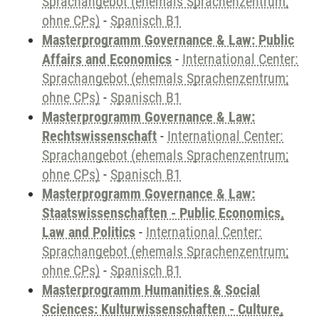
Sprachangebot (ehemals Sprachenzentrum;
ohne CPs)
-
Spanisch B1
Masterprogramm Governance & Law: Public
Affairs and Economics
-
International Center:
Sprachangebot (ehemals Sprachenzentrum;
ohne CPs)
-
Spanisch B1
Masterprogramm Governance & Law:
Rechtswissenschaft
-
International Center:
Sprachangebot (ehemals Sprachenzentrum;
ohne CPs)
-
Spanisch B1
Masterprogramm Governance & Law:
Staatswissenschaften - Public Economics,
Law and Politics
-
International Center:
Sprachangebot (ehemals Sprachenzentrum;
ohne CPs)
-
Spanisch B1
Masterprogramm Humanities & Social
Sciences: Kulturwissenschaften - Culture,