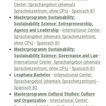
Center: Sprachangebot (ehemals
Sprachenzentrum; ohne CPs)
-
Spanisch B1
Masterprogramm Sustainability:
Sustainability Science: Entrepreneurship,
Agency and Leadership
-
International Center:
Sprachangebot (ehemals Sprachenzentrum;
ohne CPs)
-
Spanisch B1
Masterprogramm Sustainability:
Sustainability Science: Governance and Law
-
International Center: Sprachangebot (ehemals
Sprachenzentrum; ohne CPs)
-
Spanisch B1
Leuphana Bachelor
-
International Center:
Sprachangebot (ehemals Sprachenzentrum)
-
Spanisch B2
Masterprogramm Cultural Studies: Culture
and Organization
-
International Center: