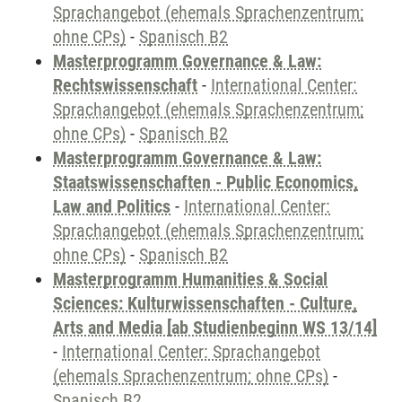
Sprachangebot (ehemals Sprachenzentrum;
ohne CPs)
-
Spanisch B2
Masterprogramm Governance & Law:
Rechtswissenschaft
-
International Center:
Sprachangebot (ehemals Sprachenzentrum;
ohne CPs)
-
Spanisch B2
Masterprogramm Governance & Law:
Staatswissenschaften - Public Economics,
Law and Politics
-
International Center:
Sprachangebot (ehemals Sprachenzentrum;
ohne CPs)
-
Spanisch B2
Masterprogramm Humanities & Social
Sciences: Kulturwissenschaften - Culture,
Arts and Media [ab Studienbeginn WS 13/14]
-
International Center: Sprachangebot
(ehemals Sprachenzentrum; ohne CPs)
-
Spanisch B2