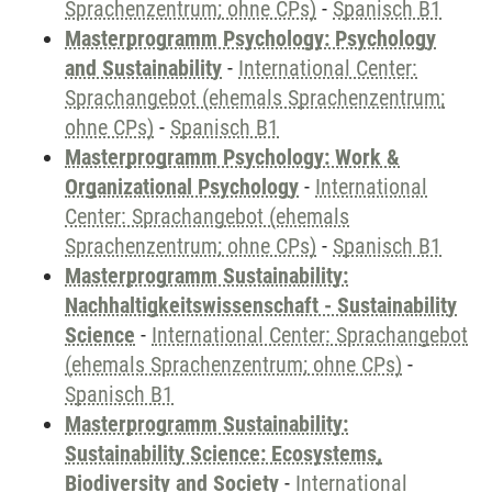
Sprachenzentrum; ohne CPs)
-
Spanisch B1
Masterprogramm Psychology: Psychology
and Sustainability
-
International Center:
Sprachangebot (ehemals Sprachenzentrum;
ohne CPs)
-
Spanisch B1
Masterprogramm Psychology: Work &
Organizational Psychology
-
International
Center: Sprachangebot (ehemals
Sprachenzentrum; ohne CPs)
-
Spanisch B1
Masterprogramm Sustainability:
Nachhaltigkeitswissenschaft - Sustainability
Science
-
International Center: Sprachangebot
(ehemals Sprachenzentrum; ohne CPs)
-
Spanisch B1
Masterprogramm Sustainability:
Sustainability Science: Ecosystems,
Biodiversity and Society
-
International