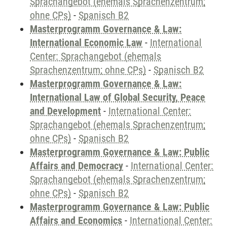
Sprachangebot (ehemals Sprachenzentrum;
ohne CPs)
-
Spanisch B2
Masterprogramm Governance & Law:
International Economic Law
-
International
Center: Sprachangebot (ehemals
Sprachenzentrum; ohne CPs)
-
Spanisch B2
Masterprogramm Governance & Law:
International Law of Global Security, Peace
and Development
-
International Center:
Sprachangebot (ehemals Sprachenzentrum;
ohne CPs)
-
Spanisch B2
Masterprogramm Governance & Law: Public
Affairs and Democracy
-
International Center:
Sprachangebot (ehemals Sprachenzentrum;
ohne CPs)
-
Spanisch B2
Masterprogramm Governance & Law: Public
Affairs and Economics
-
International Center: