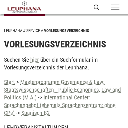
LEUPHANA
SERVICE
VORLESUNGSVERZEICHNIS
VORLESUNGSVERZEICHNIS
Suchen Sie
hier
über ein Suchformular im
Vorlesungsverzeichnis der Leuphana.
Start
>
Masterprogramm Governance & Law:
Staatswissenschaften - Public Economics, Law and
Politics (M.A.)
->
International Center:
Sprachangebot (ehemals Sprachenzentrum; ohne
CPs)
->
Spanisch B2
LEHRVERANSTALTUNGEN