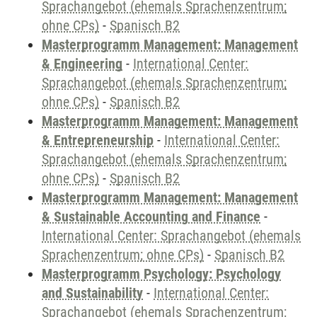
Sprachangebot (ehemals Sprachenzentrum;
ohne CPs)
-
Spanisch B2
Masterprogramm Management: Management
& Engineering
-
International Center:
Sprachangebot (ehemals Sprachenzentrum;
ohne CPs)
-
Spanisch B2
Masterprogramm Management: Management
& Entrepreneurship
-
International Center:
Sprachangebot (ehemals Sprachenzentrum;
ohne CPs)
-
Spanisch B2
Masterprogramm Management: Management
& Sustainable Accounting and Finance
-
International Center: Sprachangebot (ehemals
Sprachenzentrum; ohne CPs)
-
Spanisch B2
Masterprogramm Psychology: Psychology
and Sustainability
-
International Center:
Sprachangebot (ehemals Sprachenzentrum;