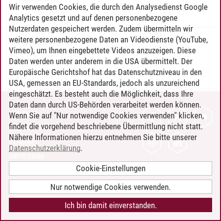
Wir verwenden Cookies, die durch den Analysedienst Google
Analytics gesetzt und auf denen personenbezogene
Nutzerdaten gespeichert werden. Zudem übermitteln wir
weitere personenbezogene Daten an Videodienste (YouTube,
Timo Leder
/
30.06.2024
Vimeo), um Ihnen eingebettete Videos anzuzeigen. Diese
Daten werden unter anderem in die USA übermittelt. Der
Europäische Gerichtshof hat das Datenschutzniveau in den
USA, gemessen an EU-Standards, jedoch als unzureichend
eingeschätzt. Es besteht auch die Möglichkeit, dass Ihre
Daten dann durch US-Behörden verarbeitet werden können.
KONTAKT
Wenn Sie auf "Nur notwendige Cookies verwenden" klicken,
findet die vorgehend beschriebene Übermittlung nicht statt.
LEUPHANA ALS ARBEITGEBER
Nähere Informationen hierzu entnehmen Sie bitte unserer
INTRANET
Datenschutzerklärung
.
IMPRESSUM
Cookie-Einstellungen
DATENSCHUTZ
BARRIEREFREIHEIT
Nur notwendige Cookies verwenden.
COOKIE-EINSTELLUNGEN
Ich bin damit einverstanden.