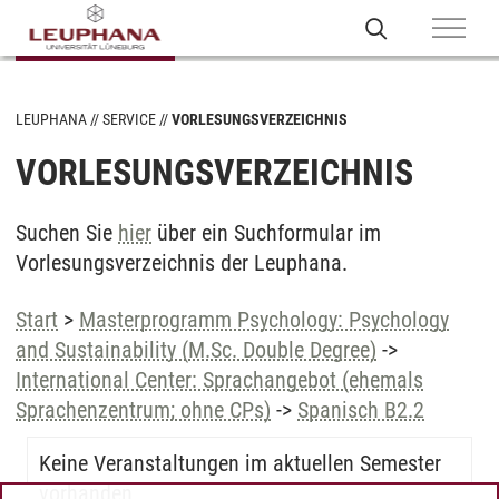
LEUPHANA
SERVICE
VORLESUNGSVERZEICHNIS
VORLESUNGSVERZEICHNIS
Suchen Sie
hier
über ein Suchformular im
Vorlesungsverzeichnis der Leuphana.
Start
>
Masterprogramm Psychology: Psychology
and Sustainability (M.Sc. Double Degree)
->
International Center: Sprachangebot (ehemals
Sprachenzentrum; ohne CPs)
->
Spanisch B2.2
Keine Veranstaltungen im aktuellen Semester
vorhanden