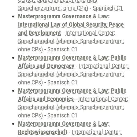
Sprachenzentrum; ohne CPs)
-
Spanisch C1
Masterprogramm Governance & Law:
International Law of Global Security, Peace
and Development
-
International Center:
Sprachangebot (ehemals Sprachenzentrum;
ohne CPs)
-
Spanisch C1
Masterprogramm Governance & Law: Public
Affairs and Democracy
-
International Center:
Sprachangebot (ehemals Sprachenzentrum;
ohne CPs)
-
Spanisch C1
Masterprogramm Governance & Law: Public
Affairs and Economics
-
International Center:
Sprachangebot (ehemals Sprachenzentrum;
ohne CPs)
-
Spanisch C1
Masterprogramm Governance & Law:
Rechtswissenschaft
-
International Center: