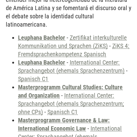
de América Latina y se fomentará el discurso oral y
el debate sobre la identidad cultural
latinoamericana.
Leuphana Bachelor
-
Zertifikat interkulturelle
Kommunikation und Sprachen (ZiKS)
-
ZiKS 4:
Fremdsprachenkompetenz Spanisch
Leuphana Bachelor
-
International Center:
Sprachangebot (ehemals Sprachenzentrum)
-
Spanisch C1
Masterprogramm Cultural Studies: Culture
and Organization
-
International Center:
Sprachangebot (ehemals Sprachenzentrum;
ohne CPs)
-
Spanisch C1
Masterprogramm Governance & Law:
International Economic Law
-
International
Center: Sprachangebot (ehemals