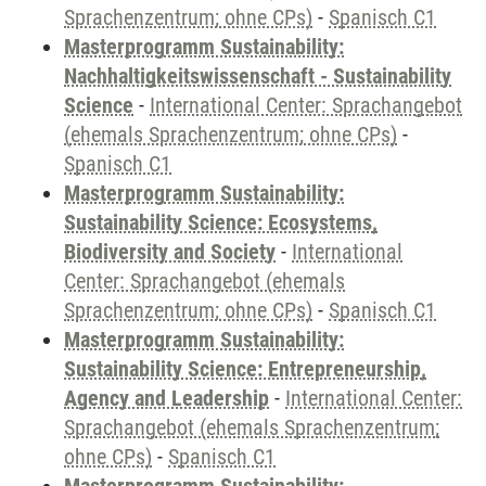
Sprachenzentrum; ohne CPs)
-
Spanisch C1
Masterprogramm Sustainability:
Nachhaltigkeitswissenschaft - Sustainability
Science
-
International Center: Sprachangebot
(ehemals Sprachenzentrum; ohne CPs)
-
Spanisch C1
Masterprogramm Sustainability:
Sustainability Science: Ecosystems,
Biodiversity and Society
-
International
Center: Sprachangebot (ehemals
Sprachenzentrum; ohne CPs)
-
Spanisch C1
Masterprogramm Sustainability:
Sustainability Science: Entrepreneurship,
Agency and Leadership
-
International Center:
Sprachangebot (ehemals Sprachenzentrum;
ohne CPs)
-
Spanisch C1