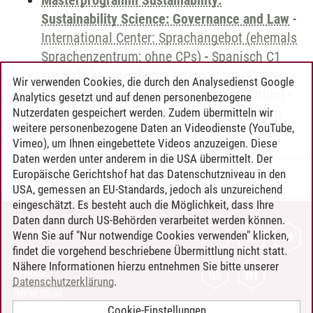
Masterprogramm Sustainability:
Sustainability Science: Governance and Law
-
International Center: Sprachangebot (ehemals
Sprachenzentrum; ohne CPs)
-
Spanisch C1
zusätzliche Angebote
-
International Center:
Wir verwenden Cookies, die durch den Analysedienst Google
Sprachangebot (ehemals Sprachenzentrum)
-
Analytics gesetzt und auf denen personenbezogene
Sprachangebot und Sonderveranstaltungen
Nutzerdaten gespeichert werden. Zudem übermitteln wir
weitere personenbezogene Daten an Videodienste (YouTube,
Vimeo), um Ihnen eingebettete Videos anzuzeigen. Diese
Daten werden unter anderem in die USA übermittelt. Der
Europäische Gerichtshof hat das Datenschutzniveau in den
Timo Leder
/
30.06.2024
USA, gemessen an EU-Standards, jedoch als unzureichend
eingeschätzt. Es besteht auch die Möglichkeit, dass Ihre
Daten dann durch US-Behörden verarbeitet werden können.
KONTAKT
Wenn Sie auf "Nur notwendige Cookies verwenden" klicken,
findet die vorgehend beschriebene Übermittlung nicht statt.
LEUPHANA ALS ARBEITGEBER
Nähere Informationen hierzu entnehmen Sie bitte unserer
INTRANET
Datenschutzerklärung
.
IMPRESSUM
Cookie-Einstellungen