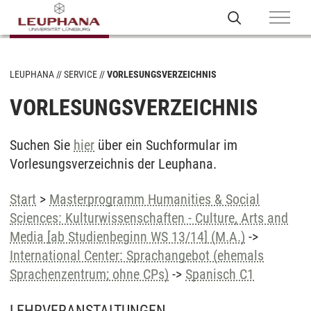
LEUPHANA
SERVICE
VORLESUNGSVERZEICHNIS
VORLESUNGSVERZEICHNIS
Suchen Sie
hier
über ein Suchformular im
Vorlesungsverzeichnis der Leuphana.
Start
>
Masterprogramm Humanities & Social
Sciences: Kulturwissenschaften - Culture, Arts and
Media [ab Studienbeginn WS 13/14] (M.A.)
->
International Center: Sprachangebot (ehemals
Sprachenzentrum; ohne CPs)
->
Spanisch C1
LEHRVERANSTALTUNGEN