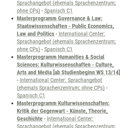
Sprachangebot (ehemals Sprachenzentrum;
ohne CPs)
-
Spanisch C1
Masterprogramm Governance & Law:
Staatswissenschaften - Public Economics,
Law and Politics
-
International Center:
Sprachangebot (ehemals Sprachenzentrum;
ohne CPs)
-
Spanisch C1
Masterprogramm Humanities & Social
Sciences: Kulturwissenschaften - Culture,
Arts and Media [ab Studienbeginn WS 13/14]
-
International Center: Sprachangebot
(ehemals Sprachenzentrum; ohne CPs)
-
Spanisch C1
Masterprogramm Kulturwissenschaften:
Kritik der Gegenwart - Künste, Theorie,
Geschichte
-
International Center:
Sprachangebot (ehemals Sprachenzentrum;