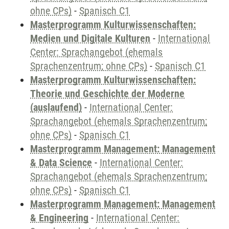
ohne CPs)
-
Spanisch C1
Masterprogramm Kulturwissenschaften:
Medien und Digitale Kulturen
-
International
Center: Sprachangebot (ehemals
Sprachenzentrum; ohne CPs)
-
Spanisch C1
Masterprogramm Kulturwissenschaften:
Theorie und Geschichte der Moderne
(auslaufend)
-
International Center:
Sprachangebot (ehemals Sprachenzentrum;
ohne CPs)
-
Spanisch C1
Masterprogramm Management: Management
& Data Science
-
International Center:
Sprachangebot (ehemals Sprachenzentrum;
ohne CPs)
-
Spanisch C1
Masterprogramm Management: Management
& Engineering
-
International Center: