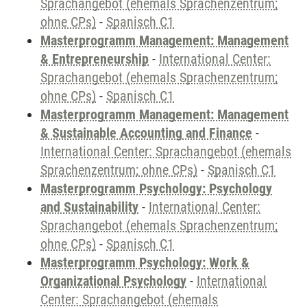
Sprachangebot (ehemals Sprachenzentrum;
ohne CPs)
-
Spanisch C1
Masterprogramm Management: Management
& Entrepreneurship
-
International Center:
Sprachangebot (ehemals Sprachenzentrum;
ohne CPs)
-
Spanisch C1
Masterprogramm Management: Management
& Sustainable Accounting and Finance
-
International Center: Sprachangebot (ehemals
Sprachenzentrum; ohne CPs)
-
Spanisch C1
Masterprogramm Psychology: Psychology
and Sustainability
-
International Center:
Sprachangebot (ehemals Sprachenzentrum;
ohne CPs)
-
Spanisch C1
Masterprogramm Psychology: Work &
Organizational Psychology
-
International
Center: Sprachangebot (ehemals