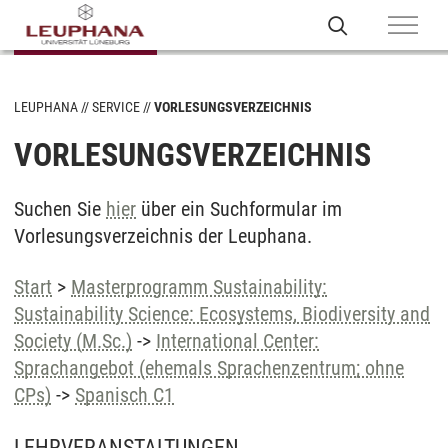
LEUPHANA
SERVICE
VORLESUNGSVERZEICHNIS
VORLESUNGSVERZEICHNIS
Suchen Sie
hier
über ein Suchformular im
Vorlesungsverzeichnis der Leuphana.
Start
>
Masterprogramm Sustainability:
Sustainability Science: Ecosystems, Biodiversity and
Society (M.Sc.)
->
International Center:
Sprachangebot (ehemals Sprachenzentrum; ohne
CPs)
->
Spanisch C1
LEHRVERANSTALTUNGEN