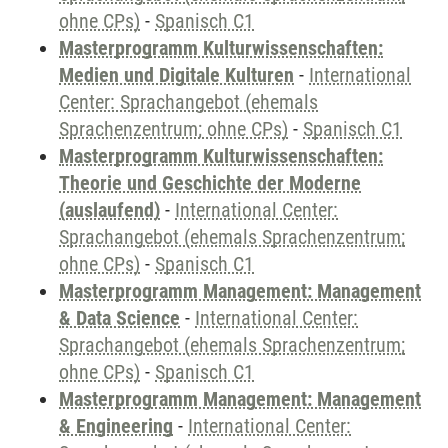
ohne CPs)
-
Spanisch C1
Masterprogramm Kulturwissenschaften:
Medien und Digitale Kulturen
-
International
Center: Sprachangebot (ehemals
Sprachenzentrum; ohne CPs)
-
Spanisch C1
Masterprogramm Kulturwissenschaften:
Theorie und Geschichte der Moderne
(auslaufend)
-
International Center:
Sprachangebot (ehemals Sprachenzentrum;
ohne CPs)
-
Spanisch C1
Masterprogramm Management: Management
& Data Science
-
International Center:
Sprachangebot (ehemals Sprachenzentrum;
ohne CPs)
-
Spanisch C1
Masterprogramm Management: Management
& Engineering
-
International Center: