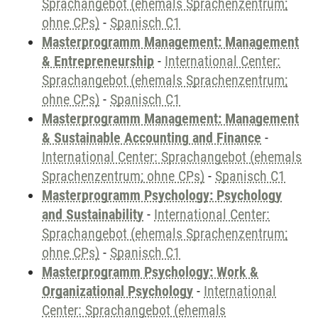
Sprachangebot (ehemals Sprachenzentrum;
ohne CPs)
-
Spanisch C1
Masterprogramm Management: Management
& Entrepreneurship
-
International Center:
Sprachangebot (ehemals Sprachenzentrum;
ohne CPs)
-
Spanisch C1
Masterprogramm Management: Management
& Sustainable Accounting and Finance
-
International Center: Sprachangebot (ehemals
Sprachenzentrum; ohne CPs)
-
Spanisch C1
Masterprogramm Psychology: Psychology
and Sustainability
-
International Center:
Sprachangebot (ehemals Sprachenzentrum;
ohne CPs)
-
Spanisch C1
Masterprogramm Psychology: Work &
Organizational Psychology
-
International
Center: Sprachangebot (ehemals