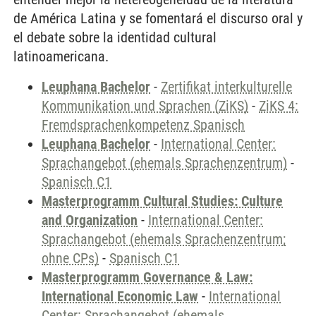
de América Latina y se fomentará el discurso oral y
el debate sobre la identidad cultural
latinoamericana.
Leuphana Bachelor
-
Zertifikat interkulturelle
Kommunikation und Sprachen (ZiKS)
-
ZiKS 4:
Fremdsprachenkompetenz Spanisch
Leuphana Bachelor
-
International Center:
Sprachangebot (ehemals Sprachenzentrum)
-
Spanisch C1
Masterprogramm Cultural Studies: Culture
and Organization
-
International Center:
Sprachangebot (ehemals Sprachenzentrum;
ohne CPs)
-
Spanisch C1
Masterprogramm Governance & Law:
International Economic Law
-
International
Center: Sprachangebot (ehemals