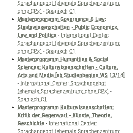
Sprachangebot (ehemals Sprachenzentrum;
ohne CPs)
-
Spanisch C1
Masterprogramm Governance & Law:
Staatswissenschaften - Public Economics,
Law and Politics
-
International Center:
Sprachangebot (ehemals Sprachenzentrum;
ohne CPs)
-
Spanisch C1
Masterprogramm Humanities & Social
Sciences: Kulturwissenschaften - Culture,
Arts and Media [ab Studienbeginn WS 13/14]
-
International Center: Sprachangebot
(ehemals Sprachenzentrum; ohne CPs)
-
Spanisch C1
Masterprogramm Kulturwissenschaften:
Kritik der Gegenwart - Künste, Theorie,
Geschichte
-
International Center:
Sprachangebot (ehemals Sprachenzentrum;