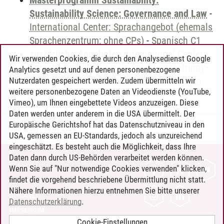
Masterprogramm Sustainability:
Sustainability Science: Governance and Law
-
International Center: Sprachangebot (ehemals
Sprachenzentrum; ohne CPs)
-
Spanisch C1
zusätzliche Angebote
-
International Center:
Wir verwenden Cookies, die durch den Analysedienst Google
Sprachangebot (ehemals Sprachenzentrum)
-
Analytics gesetzt und auf denen personenbezogene
Sprachangebot und Sonderveranstaltungen
Nutzerdaten gespeichert werden. Zudem übermitteln wir
weitere personenbezogene Daten an Videodienste (YouTube,
Vimeo), um Ihnen eingebettete Videos anzuzeigen. Diese
Daten werden unter anderem in die USA übermittelt. Der
Europäische Gerichtshof hat das Datenschutzniveau in den
Timo Leder
/
30.06.2024
USA, gemessen an EU-Standards, jedoch als unzureichend
eingeschätzt. Es besteht auch die Möglichkeit, dass Ihre
Daten dann durch US-Behörden verarbeitet werden können.
KONTAKT
Wenn Sie auf "Nur notwendige Cookies verwenden" klicken,
findet die vorgehend beschriebene Übermittlung nicht statt.
LEUPHANA ALS ARBEITGEBER
Nähere Informationen hierzu entnehmen Sie bitte unserer
INTRANET
Datenschutzerklärung
.
IMPRESSUM
Cookie-Einstellungen