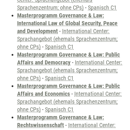
Sprachenzentrum; ohne CPs)
-
Spanisch C1
Masterprogramm Governance & Law:
International Law of Global Security, Peace
and Development
-
International Center:
Sprachangebot (ehemals Sprachenzentrum;
ohne CPs)
-
Spanisch C1
Masterprogramm Governance & Law: Public
Affairs and Democracy
-
International Center:
Sprachangebot (ehemals Sprachenzentrum;
ohne CPs)
-
Spanisch C1
Masterprogramm Governance & Law: Public
Affairs and Economics
-
International Center:
Sprachangebot (ehemals Sprachenzentrum;
ohne CPs)
-
Spanisch C1
Masterprogramm Governance & Law:
Rechtswissenschaft
-
International Center: