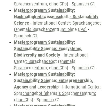
Sprachenzentrum; ohne CPs)
-
Spanisch C1
Masterprogramm Sustainability:
Nachhaltigkeitswissenschaft - Sustainability
Science
-
International Center: Sprachangebot
(ehemals Sprachenzentrum; ohne CPs)
-
Spanisch C1
Masterprogramm Sustainability:
Sustainability Science: Ecosystems,
Biodiversity and Society
-
International
Center: Sprachangebot (ehemals
Sprachenzentrum; ohne CPs)
-
Spanisch C1
Masterprogramm Sustainability:
Sustainability Science: Entrepreneurship,
Agency and Leadership
-
International Center:
Sprachangebot (ehemals Sprachenzentrum;
ohne CPs)
-
Spanisch C1