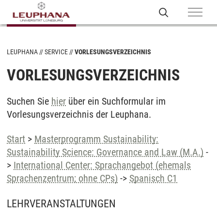
LEUPHANA
SERVICE
VORLESUNGSVERZEICHNIS
VORLESUNGSVERZEICHNIS
Suchen Sie
hier
über ein Suchformular im
Vorlesungsverzeichnis der Leuphana.
Start
>
Masterprogramm Sustainability:
Sustainability Science: Governance and Law (M.A.)
-
>
International Center: Sprachangebot (ehemals
Sprachenzentrum; ohne CPs)
->
Spanisch C1
LEHRVERANSTALTUNGEN