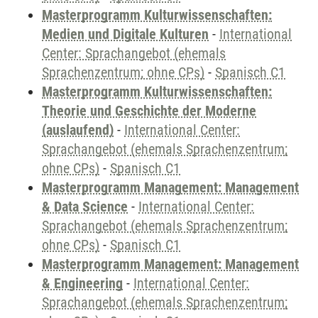
Masterprogramm Kulturwissenschaften:
Medien und Digitale Kulturen
-
International
Center: Sprachangebot (ehemals
Sprachenzentrum; ohne CPs)
-
Spanisch C1
Masterprogramm Kulturwissenschaften:
Theorie und Geschichte der Moderne
(auslaufend)
-
International Center:
Sprachangebot (ehemals Sprachenzentrum;
ohne CPs)
-
Spanisch C1
Masterprogramm Management: Management
& Data Science
-
International Center:
Sprachangebot (ehemals Sprachenzentrum;
ohne CPs)
-
Spanisch C1
Masterprogramm Management: Management
& Engineering
-
International Center:
Sprachangebot (ehemals Sprachenzentrum;