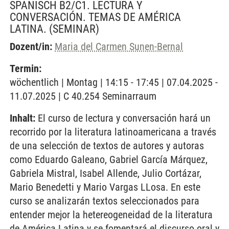
SPANISCH B2/C1. LECTURA Y
CONVERSACIÓN. TEMAS DE AMÉRICA
LATINA.
(SEMINAR)
Dozent/in:
Maria del Carmen Sunen-Bernal
Termin:
wöchentlich | Montag | 14:15 - 17:45 | 07.04.2025 -
11.07.2025 | C 40.254 Seminarraum
Inhalt:
El curso de lectura y conversación hará un
recorrido por la literatura latinoamericana a través
de una selección de textos de autores y autoras
como Eduardo Galeano, Gabriel García Márquez,
Gabriela Mistral, Isabel Allende, Julio Cortázar,
Mario Benedetti y Mario Vargas LLosa. En este
curso se analizarán textos seleccionados para
entender mejor la hetereogeneidad de la literatura
de América Latina y se fomentará el discurso oral y