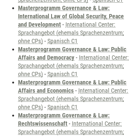
Masterprogramm Governance & Law:
International Law of Global Security, Peace
and Development
-
International Center:
Sprachangebot (ehemals Sprachenzentrum;
ohne CPs)
-
Spanisch C1
Masterprogramm Governance & Law: Public
Affairs and Democracy
-
International Center:
Sprachangebot (ehemals Sprachenzentrum;
ohne CPs)
-
Spanisch C1
Masterprogramm Governance & Law: Public
Affairs and Economics
-
International Center:
Sprachangebot (ehemals Sprachenzentrum;
ohne CPs)
-
Spanisch C1
Masterprogramm Governance & Law:
Rechtswissenschaft
-
International Center:
Sprachangebot (ehemals Sprachenzentrum;