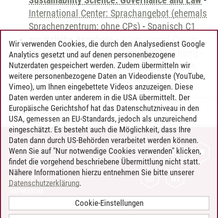
Sustainability Science: Governance and Law
-
International Center: Sprachangebot (ehemals
Sprachenzentrum; ohne CPs)
-
Spanisch C1
zusätzliche Angebote
-
International Center:
Wir verwenden Cookies, die durch den Analysedienst Google
Sprachangebot (ehemals Sprachenzentrum)
-
Analytics gesetzt und auf denen personenbezogene
Sprachangebot und Sonderveranstaltungen
Nutzerdaten gespeichert werden. Zudem übermitteln wir
weitere personenbezogene Daten an Videodienste (YouTube,
Vimeo), um Ihnen eingebettete Videos anzuzeigen. Diese
Daten werden unter anderem in die USA übermittelt. Der
Europäische Gerichtshof hat das Datenschutzniveau in den
Timo Leder
/
30.06.2024
USA, gemessen an EU-Standards, jedoch als unzureichend
eingeschätzt. Es besteht auch die Möglichkeit, dass Ihre
Daten dann durch US-Behörden verarbeitet werden können.
KONTAKT
Wenn Sie auf "Nur notwendige Cookies verwenden" klicken,
findet die vorgehend beschriebene Übermittlung nicht statt.
LEUPHANA ALS ARBEITGEBER
Nähere Informationen hierzu entnehmen Sie bitte unserer
INTRANET
Datenschutzerklärung
.
IMPRESSUM
Cookie-Einstellungen
DATENSCHUTZ