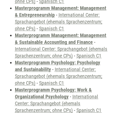
ohne CPs)
-
Spanisch C1
Masterprogramm Management: Management
& Entrepreneurship
-
International Center:
Sprachangebot (ehemals Sprachenzentrum;
ohne CPs)
-
Spanisch C1
Masterprogramm Management: Management
& Sustainable Accounting and Finance
-
International Center: Sprachangebot (ehemals
Sprachenzentrum; ohne CPs)
-
Spanisch C1
Masterprogramm Psychology: Psychology
and Sustainability
-
International Center:
Sprachangebot (ehemals Sprachenzentrum;
ohne CPs)
-
Spanisch C1
Masterprogramm Psychology: Work &
Organizational Psychology
-
International
Center: Sprachangebot (ehemals
Sprachenzentrum; ohne CPs)
-
Spanisch C1