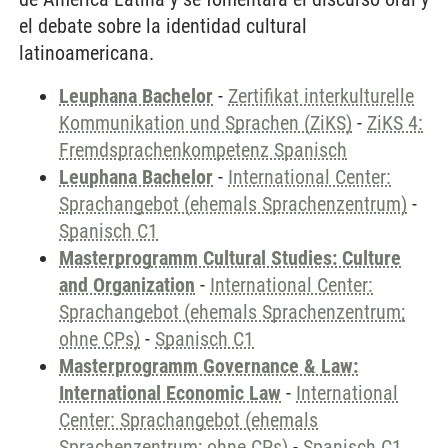
el debate sobre la identidad cultural
latinoamericana.
Leuphana Bachelor
-
Zertifikat interkulturelle
Kommunikation und Sprachen (ZiKS)
-
ZiKS 4:
Fremdsprachenkompetenz Spanisch
Leuphana Bachelor
-
International Center:
Sprachangebot (ehemals Sprachenzentrum)
-
Spanisch C1
Masterprogramm Cultural Studies: Culture
and Organization
-
International Center:
Sprachangebot (ehemals Sprachenzentrum;
ohne CPs)
-
Spanisch C1
Masterprogramm Governance & Law:
International Economic Law
-
International
Center: Sprachangebot (ehemals
Sprachenzentrum; ohne CPs)
-
Spanisch C1