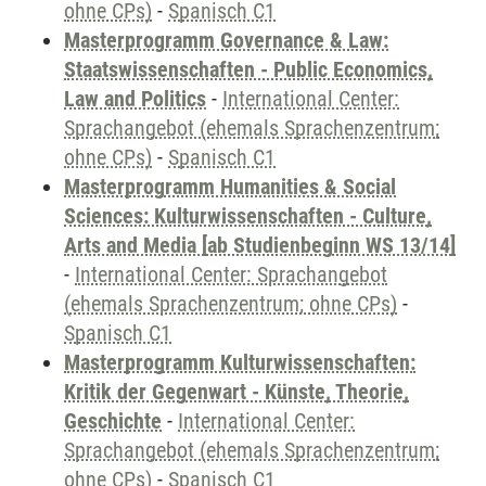
ohne CPs)
-
Spanisch C1
Masterprogramm Governance & Law:
Staatswissenschaften - Public Economics,
Law and Politics
-
International Center:
Sprachangebot (ehemals Sprachenzentrum;
ohne CPs)
-
Spanisch C1
Masterprogramm Humanities & Social
Sciences: Kulturwissenschaften - Culture,
Arts and Media [ab Studienbeginn WS 13/14]
-
International Center: Sprachangebot
(ehemals Sprachenzentrum; ohne CPs)
-
Spanisch C1
Masterprogramm Kulturwissenschaften:
Kritik der Gegenwart - Künste, Theorie,
Geschichte
-
International Center:
Sprachangebot (ehemals Sprachenzentrum;
ohne CPs)
-
Spanisch C1