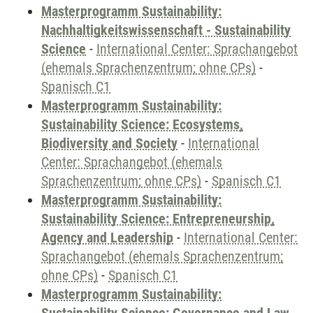
Masterprogramm Sustainability:
Nachhaltigkeitswissenschaft - Sustainability
Science
-
International Center: Sprachangebot
(ehemals Sprachenzentrum; ohne CPs)
-
Spanisch C1
Masterprogramm Sustainability:
Sustainability Science: Ecosystems,
Biodiversity and Society
-
International
Center: Sprachangebot (ehemals
Sprachenzentrum; ohne CPs)
-
Spanisch C1
Masterprogramm Sustainability:
Sustainability Science: Entrepreneurship,
Agency and Leadership
-
International Center:
Sprachangebot (ehemals Sprachenzentrum;
ohne CPs)
-
Spanisch C1
Masterprogramm Sustainability: