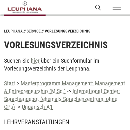
LEUPHANA
SERVICE
VORLESUNGSVERZEICHNIS
VORLESUNGSVERZEICHNIS
Suchen Sie
hier
über ein Suchformular im
Vorlesungsverzeichnis der Leuphana.
Start
>
Masterprogramm Management: Management
& Entrepreneurship (M.Sc.)
->
International Center:
Sprachangebot (ehemals Sprachenzentrum; ohne
CPs)
->
Ungarisch A1
LEHRVERANSTALTUNGEN