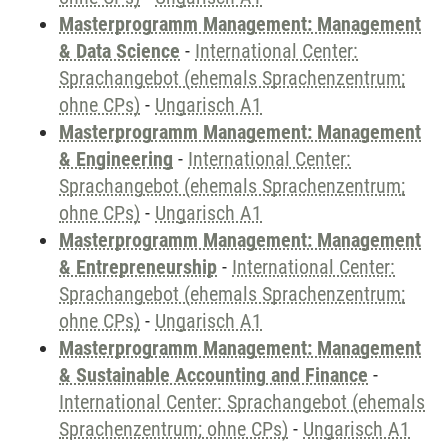
Masterprogramm Management: Management
& Data Science
-
International Center:
Sprachangebot (ehemals Sprachenzentrum;
ohne CPs)
-
Ungarisch A1
Masterprogramm Management: Management
& Engineering
-
International Center:
Sprachangebot (ehemals Sprachenzentrum;
ohne CPs)
-
Ungarisch A1
Masterprogramm Management: Management
& Entrepreneurship
-
International Center:
Sprachangebot (ehemals Sprachenzentrum;
ohne CPs)
-
Ungarisch A1
Masterprogramm Management: Management
& Sustainable Accounting and Finance
-
International Center: Sprachangebot (ehemals
Sprachenzentrum; ohne CPs)
-
Ungarisch A1