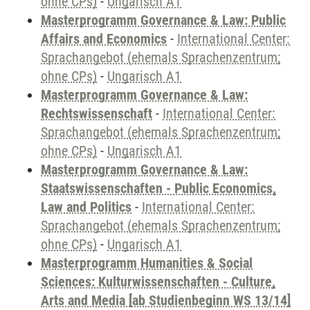
ohne CPs)
-
Ungarisch A1
Masterprogramm Governance & Law: Public
Affairs and Economics
-
International Center:
Sprachangebot (ehemals Sprachenzentrum;
ohne CPs)
-
Ungarisch A1
Masterprogramm Governance & Law:
Rechtswissenschaft
-
International Center:
Sprachangebot (ehemals Sprachenzentrum;
ohne CPs)
-
Ungarisch A1
Masterprogramm Governance & Law:
Staatswissenschaften - Public Economics,
Law and Politics
-
International Center:
Sprachangebot (ehemals Sprachenzentrum;
ohne CPs)
-
Ungarisch A1
Masterprogramm Humanities & Social
Sciences: Kulturwissenschaften - Culture,
Arts and Media [ab Studienbeginn WS 13/14]