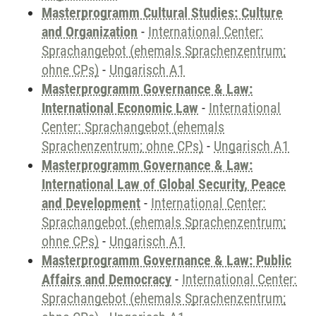
Masterprogramm Cultural Studies: Culture
and Organization
-
International Center:
Sprachangebot (ehemals Sprachenzentrum;
ohne CPs)
-
Ungarisch A1
Masterprogramm Governance & Law:
International Economic Law
-
International
Center: Sprachangebot (ehemals
Sprachenzentrum; ohne CPs)
-
Ungarisch A1
Masterprogramm Governance & Law:
International Law of Global Security, Peace
and Development
-
International Center:
Sprachangebot (ehemals Sprachenzentrum;
ohne CPs)
-
Ungarisch A1
Masterprogramm Governance & Law: Public
Affairs and Democracy
-
International Center:
Sprachangebot (ehemals Sprachenzentrum;