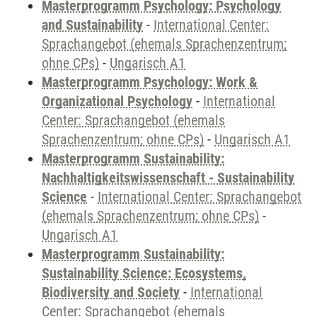
Masterprogramm Psychology: Psychology
and Sustainability
-
International Center:
Sprachangebot (ehemals Sprachenzentrum;
ohne CPs)
-
Ungarisch A1
Masterprogramm Psychology: Work &
Organizational Psychology
-
International
Center: Sprachangebot (ehemals
Sprachenzentrum; ohne CPs)
-
Ungarisch A1
Masterprogramm Sustainability:
Nachhaltigkeitswissenschaft - Sustainability
Science
-
International Center: Sprachangebot
(ehemals Sprachenzentrum; ohne CPs)
-
Ungarisch A1
Masterprogramm Sustainability:
Sustainability Science: Ecosystems,
Biodiversity and Society
-
International
Center: Sprachangebot (ehemals