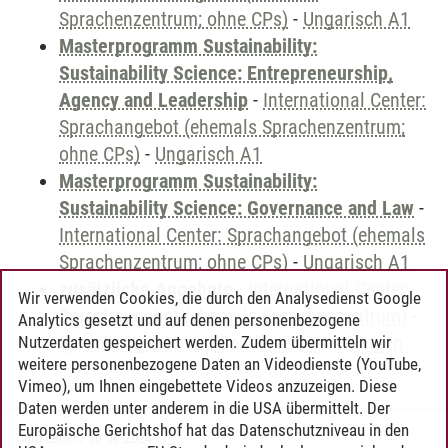
Sprachenzentrum; ohne CPs)
-
Ungarisch A1
Masterprogramm Sustainability:
Sustainability Science: Entrepreneurship,
Agency and Leadership
-
International Center:
Sprachangebot (ehemals Sprachenzentrum;
ohne CPs)
-
Ungarisch A1
Masterprogramm Sustainability:
Sustainability Science: Governance and Law
-
International Center: Sprachangebot (ehemals
Sprachenzentrum; ohne CPs)
-
Ungarisch A1
zusätzliche Angebote
-
International Center:
Wir verwenden Cookies, die durch den Analysedienst Google
Sprachangebot (ehemals Sprachenzentrum)
-
Analytics gesetzt und auf denen personenbezogene
Sprachangebot und Sonderveranstaltungen
Nutzerdaten gespeichert werden. Zudem übermitteln wir
weitere personenbezogene Daten an Videodienste (YouTube,
Vimeo), um Ihnen eingebettete Videos anzuzeigen. Diese
Daten werden unter anderem in die USA übermittelt. Der
Europäische Gerichtshof hat das Datenschutzniveau in den
Timo Leder
/
30.06.2024