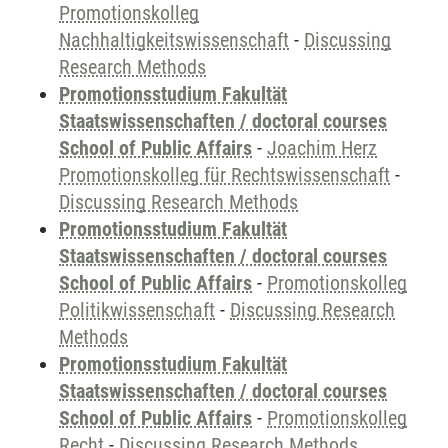
Promotionskolleg
Nachhaltigkeitswissenschaft
-
Discussing
Research Methods
Promotionsstudium Fakultät
Staatswissenschaften / doctoral courses
School of Public Affairs
-
Joachim Herz
Promotionskolleg für Rechtswissenschaft
-
Discussing Research Methods
Promotionsstudium Fakultät
Staatswissenschaften / doctoral courses
School of Public Affairs
-
Promotionskolleg
Politikwissenschaft
-
Discussing Research
Methods
Promotionsstudium Fakultät
Staatswissenschaften / doctoral courses
School of Public Affairs
-
Promotionskolleg
Recht
-
Discussing Research Methods