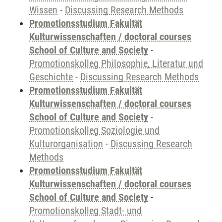
Wissen
-
Discussing Research Methods
Promotionsstudium Fakultät
Kulturwissenschaften / doctoral courses
School of Culture and Society
-
Promotionskolleg Philosophie, Literatur und
Geschichte
-
Discussing Research Methods
Promotionsstudium Fakultät
Kulturwissenschaften / doctoral courses
School of Culture and Society
-
Promotionskolleg Soziologie und
Kulturorganisation
-
Discussing Research
Methods
Promotionsstudium Fakultät
Kulturwissenschaften / doctoral courses
School of Culture and Society
-
Promotionskolleg Stadt- und