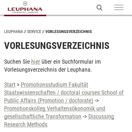
LEUPHANA
SERVICE
VORLESUNGSVERZEICHNIS
VORLESUNGSVERZEICHNIS
Suchen Sie
hier
über ein Suchformular im
Vorlesungsverzeichnis der Leuphana.
Start
>
Promotionsstudium Fakultät
Staatswissenschaften / doctoral courses School of
Public Affairs (Promotion / doctorate)
->
Promotionskolleg Verhaltensökonomik und
gesellschaftliche Transformation
->
Discussing
Research Methods