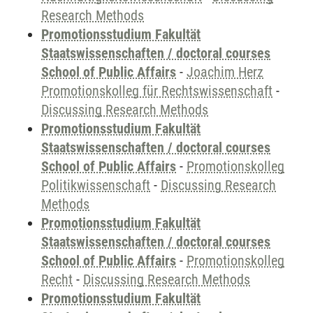
Research Methods
Promotionsstudium Fakultät
Staatswissenschaften / doctoral courses
School of Public Affairs
-
Joachim Herz
Promotionskolleg für Rechtswissenschaft
-
Discussing Research Methods
Promotionsstudium Fakultät
Staatswissenschaften / doctoral courses
School of Public Affairs
-
Promotionskolleg
Politikwissenschaft
-
Discussing Research
Methods
Promotionsstudium Fakultät
Staatswissenschaften / doctoral courses
School of Public Affairs
-
Promotionskolleg
Recht
-
Discussing Research Methods
Promotionsstudium Fakultät