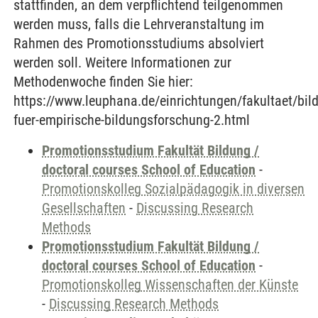
stattfinden, an dem verpflichtend teilgenommen
werden muss, falls die Lehrveranstaltung im
Rahmen des Promotionsstudiums absolviert
werden soll. Weitere Informationen zur
Methodenwoche finden Sie hier:
https://www.leuphana.de/einrichtungen/fakultaet/bi
fuer-empirische-bildungsforschung-2.html
Promotionsstudium Fakultät Bildung /
doctoral courses School of Education
-
Promotionskolleg Sozialpädagogik in diversen
Gesellschaften
-
Discussing Research
Methods
Promotionsstudium Fakultät Bildung /
doctoral courses School of Education
-
Promotionskolleg Wissenschaften der Künste
-
Discussing Research Methods