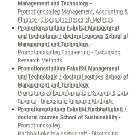
Management and Technology
-
Promotionskolleg Management, Accounting &
Finance
-
Discussing Research Methods
Promotionsstudium Fakultät Management
und Technologie / doctoral courses School of
Management and Technology
-
Promotionskolleg Engineering
-
Discussing
Research Methods
Promotionsstudium Fakultät Management
und Technologie / doctoral courses School of
Management and Technology
-
Promotionskolleg Information Systems & Data
Science
-
Discussing Research Methods
Promotionsstudium Fakultät Nachhaltigkeit /
doctoral courses School of Sustainability
-
Promotionskolleg
Nachhaltigkeitswissenschaft
-
Discussing