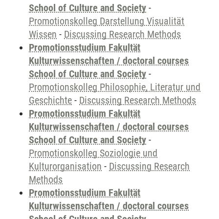
School of Culture and Society
-
Promotionskolleg Darstellung Visualität
Wissen
-
Discussing Research Methods
Promotionsstudium Fakultät
Kulturwissenschaften / doctoral courses
School of Culture and Society
-
Promotionskolleg Philosophie, Literatur und
Geschichte
-
Discussing Research Methods
Promotionsstudium Fakultät
Kulturwissenschaften / doctoral courses
School of Culture and Society
-
Promotionskolleg Soziologie und
Kulturorganisation
-
Discussing Research
Methods
Promotionsstudium Fakultät
Kulturwissenschaften / doctoral courses