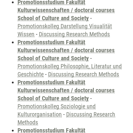
Promotionsstudium Fakultät
Kulturwissenschaften / doctoral courses
School of Culture and Society
-
Promotionskolleg Darstellung Visualität
Wissen
-
Discussing Research Methods
Promotionsstudium Fakultät
Kulturwissenschaften / doctoral courses
School of Culture and Society
-
Promotionskolleg Philosophie, Literatur und
Geschichte
-
Discussing Research Methods
Promotionsstudium Fakultät
Kulturwissenschaften / doctoral courses
School of Culture and Society
-
Promotionskolleg Soziologie und
Kulturorganisation
-
Discussing Research
Methods
Promotionsstudium Fakultät