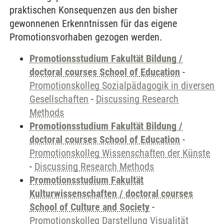
praktischen Konsequenzen aus den bisher
gewonnenen Erkenntnissen für das eigene
Promotionsvorhaben gezogen werden.
Promotionsstudium Fakultät Bildung /
doctoral courses School of Education
-
Promotionskolleg Sozialpädagogik in diversen
Gesellschaften
-
Discussing Research
Methods
Promotionsstudium Fakultät Bildung /
doctoral courses School of Education
-
Promotionskolleg Wissenschaften der Künste
-
Discussing Research Methods
Promotionsstudium Fakultät
Kulturwissenschaften / doctoral courses
School of Culture and Society
-
Promotionskolleg Darstellung Visualität