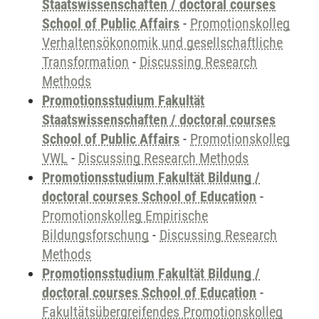
Staatswissenschaften / doctoral courses
School of Public Affairs
-
Promotionskolleg
Verhaltensökonomik und gesellschaftliche
Transformation
-
Discussing Research
Methods
Promotionsstudium Fakultät
Staatswissenschaften / doctoral courses
School of Public Affairs
-
Promotionskolleg
VWL
-
Discussing Research Methods
Promotionsstudium Fakultät Bildung /
doctoral courses School of Education
-
Promotionskolleg Empirische
Bildungsforschung
-
Discussing Research
Methods
Promotionsstudium Fakultät Bildung /
doctoral courses School of Education
-
Fakultätsübergreifendes Promotionskolleg