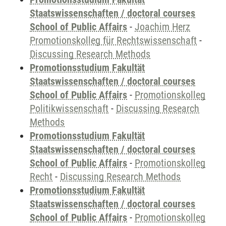
Staatswissenschaften / doctoral courses
School of Public Affairs
-
Joachim Herz
Promotionskolleg für Rechtswissenschaft
-
Discussing Research Methods
Promotionsstudium Fakultät
Staatswissenschaften / doctoral courses
School of Public Affairs
-
Promotionskolleg
Politikwissenschaft
-
Discussing Research
Methods
Promotionsstudium Fakultät
Staatswissenschaften / doctoral courses
School of Public Affairs
-
Promotionskolleg
Recht
-
Discussing Research Methods
Promotionsstudium Fakultät
Staatswissenschaften / doctoral courses
School of Public Affairs
-
Promotionskolleg