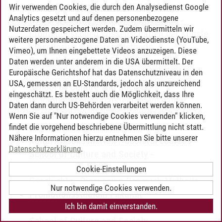
Promotionsstudium Fakultät Bildung /
Wir verwenden Cookies, die durch den Analysedienst Google
Analytics gesetzt und auf denen personenbezogene
doctoral courses School of Education
-
Nutzerdaten gespeichert werden. Zudem übermitteln wir
Promotionskolleg Wissenschaften der Künste
weitere personenbezogene Daten an Videodienste (YouTube,
-
Discussing Research Methods
Vimeo), um Ihnen eingebettete Videos anzuzeigen. Diese
Promotionsstudium Fakultät
Daten werden unter anderem in die USA übermittelt. Der
Europäische Gerichtshof hat das Datenschutzniveau in den
Kulturwissenschaften / doctoral courses
USA, gemessen an EU-Standards, jedoch als unzureichend
School of Culture and Society
-
eingeschätzt. Es besteht auch die Möglichkeit, dass Ihre
Promotionskolleg Darstellung Visualität
Daten dann durch US-Behörden verarbeitet werden können.
Wissen
-
Discussing Research Methods
Wenn Sie auf "Nur notwendige Cookies verwenden" klicken,
Promotionsstudium Fakultät
findet die vorgehend beschriebene Übermittlung nicht statt.
Nähere Informationen hierzu entnehmen Sie bitte unserer
Kulturwissenschaften / doctoral courses
Datenschutzerklärung
.
School of Culture and Society
-
Promotionskolleg Philosophie, Literatur und
Cookie-Einstellungen
Geschichte
-
Discussing Research Methods
Nur notwendige Cookies verwenden.
Promotionsstudium Fakultät
Ich bin damit einverstanden.
Kulturwissenschaften / doctoral courses
School of Culture and Society
-