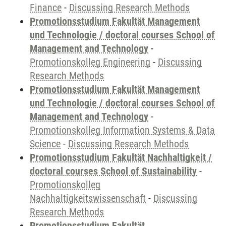
Finance
-
Discussing Research Methods
Promotionsstudium Fakultät Management
und Technologie / doctoral courses School of
Management and Technology
-
Promotionskolleg Engineering
-
Discussing
Research Methods
Promotionsstudium Fakultät Management
und Technologie / doctoral courses School of
Management and Technology
-
Promotionskolleg Information Systems & Data
Science
-
Discussing Research Methods
Promotionsstudium Fakultät Nachhaltigkeit /
doctoral courses School of Sustainability
-
Promotionskolleg
Nachhaltigkeitswissenschaft
-
Discussing
Research Methods
Promotionsstudium Fakultät