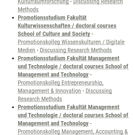
Kulturraumforschung
-
Discussing Research
Methods
Promotionsstudium Fakultät
Kulturwissenschaften / doctoral courses
School of Culture and Society
-
Promotionskolleg Wissenskulturen / Digitale
Medien
-
Discussing Research Methods
Promotionsstudium Fakultät Management
und Technologie / doctoral courses School of
Management and Technology
-
Promotionskolleg Entrepreneurship,
Management & Innovation
-
Discussing
Research Methods
Promotionsstudium Fakultät Management
und Technologie / doctoral courses School of
Management and Technology
-
Promotionskolleg Management, Accounting &