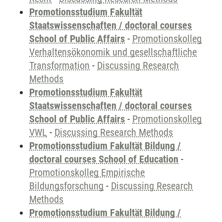
Promotionsstudium Fakultät
Staatswissenschaften / doctoral courses
School of Public Affairs
-
Promotionskolleg
Verhaltensökonomik und gesellschaftliche
Transformation
-
Discussing Research
Methods
Promotionsstudium Fakultät
Staatswissenschaften / doctoral courses
School of Public Affairs
-
Promotionskolleg
VWL
-
Discussing Research Methods
Promotionsstudium Fakultät Bildung /
doctoral courses School of Education
-
Promotionskolleg Empirische
Bildungsforschung
-
Discussing Research
Methods
Promotionsstudium Fakultät Bildung /