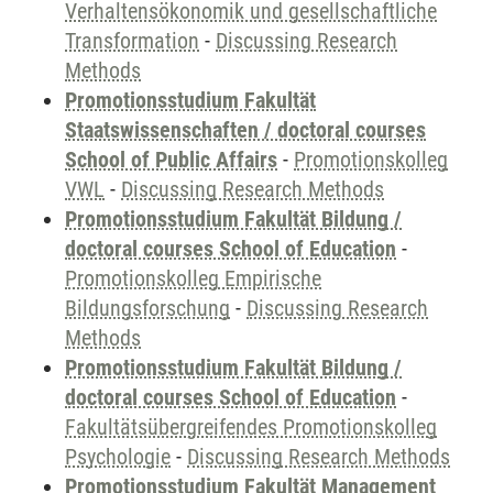
Verhaltensökonomik und gesellschaftliche
Transformation
-
Discussing Research
Methods
Promotionsstudium Fakultät
Staatswissenschaften / doctoral courses
School of Public Affairs
-
Promotionskolleg
VWL
-
Discussing Research Methods
Promotionsstudium Fakultät Bildung /
doctoral courses School of Education
-
Promotionskolleg Empirische
Bildungsforschung
-
Discussing Research
Methods
Promotionsstudium Fakultät Bildung /
doctoral courses School of Education
-
Fakultätsübergreifendes Promotionskolleg
Psychologie
-
Discussing Research Methods
Promotionsstudium Fakultät Management