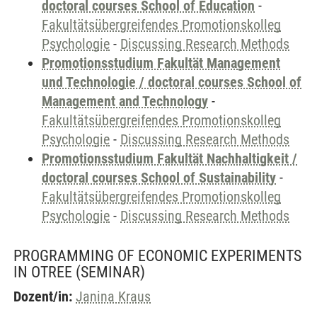
doctoral courses School of Education
-
Fakultätsübergreifendes Promotionskolleg
Psychologie
-
Discussing Research Methods
Promotionsstudium Fakultät Management
und Technologie / doctoral courses School of
Management and Technology
-
Fakultätsübergreifendes Promotionskolleg
Psychologie
-
Discussing Research Methods
Promotionsstudium Fakultät Nachhaltigkeit /
doctoral courses School of Sustainability
-
Fakultätsübergreifendes Promotionskolleg
Psychologie
-
Discussing Research Methods
PROGRAMMING OF ECONOMIC EXPERIMENTS
IN OTREE
(SEMINAR)
Dozent/in:
Janina Kraus