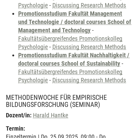
Psychologie
-
Discussing Research Methods
Promotionsstudium Fakultät Management
und Technologie / doctoral courses School of
Management and Technology
-
Fakultätsübergreifendes Promotionskolleg
Psychologie
-
Discussing Research Methods
Promotionsstudium Fakultät Nachhaltigkeit /
doctoral courses School of Sustainability
-
Fakultätsübergreifendes Promotionskolleg
Psychologie
-
Discussing Research Methods
METHODENWOCHE FÜR EMPIRISCHE
BILDUNGSFORSCHUNG
(SEMINAR)
Dozent/in:
Harald Hantke
Termin:
Einzeltermin | Do, 25.09.2025, 09:00 - Do,