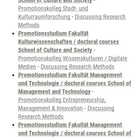
School of Culture and Society
-
Promotionskolleg Stadt- und
Kulturraumforschung
-
Discussing Research
Methods
Promotionsstudium Fakultät
Kulturwissenschaften / doctoral courses
School of Culture and Society
-
Promotionskolleg Wissenskulturen / Digitale
Medien
-
Discussing Research Methods
Promotionsstudium Fakultät Management
und Technologie / doctoral courses School of
Management and Technology
-
Promotionskolleg Entrepreneurship,
Management & Innovation
-
Discussing
Research Methods
Promotionsstudium Fakultät Management
und Technologie / doctoral courses School of