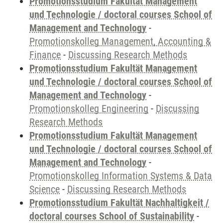
Promotionsstudium Fakultät Management
und Technologie / doctoral courses School of
Management and Technology
-
Promotionskolleg Management, Accounting &
Finance
-
Discussing Research Methods
Promotionsstudium Fakultät Management
und Technologie / doctoral courses School of
Management and Technology
-
Promotionskolleg Engineering
-
Discussing
Research Methods
Promotionsstudium Fakultät Management
und Technologie / doctoral courses School of
Management and Technology
-
Promotionskolleg Information Systems & Data
Science
-
Discussing Research Methods
Promotionsstudium Fakultät Nachhaltigkeit /
doctoral courses School of Sustainability
-