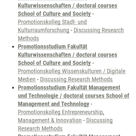
Kulturwissenschaften / doctoral courses
School of Culture and Society
-
Promotionskolleg Stadt- und
Kulturraumforschung
-
Discussing Research
Methods
Promotionsstudium Fakultät
Kulturwissenschaften / doctoral courses
School of Culture and Society
-
Promotionskolleg Wissenskulturen / Digitale
Medien
-
Discussing Research Methods
Promotionsstudium Fakultät Management
und Technologie / doctoral courses School of
Management and Technology
-
Promotionskolleg Entrepreneurship,
Management & Innovation
-
Discussing
Research Methods