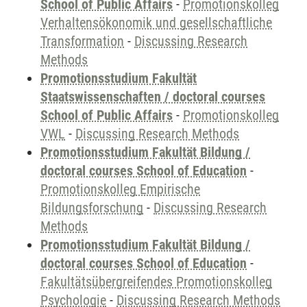
School of Public Affairs
-
Promotionskolleg
Verhaltensökonomik und gesellschaftliche
Transformation
-
Discussing Research
Methods
Promotionsstudium Fakultät
Staatswissenschaften / doctoral courses
School of Public Affairs
-
Promotionskolleg
VWL
-
Discussing Research Methods
Promotionsstudium Fakultät Bildung /
doctoral courses School of Education
-
Promotionskolleg Empirische
Bildungsforschung
-
Discussing Research
Methods
Promotionsstudium Fakultät Bildung /
doctoral courses School of Education
-
Fakultätsübergreifendes Promotionskolleg
Psychologie
-
Discussing Research Methods