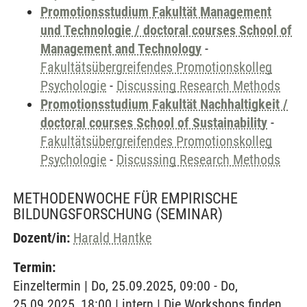
Promotionsstudium Fakultät Management
und Technologie / doctoral courses School of
Management and Technology
-
Fakultätsübergreifendes Promotionskolleg
Psychologie
-
Discussing Research Methods
Promotionsstudium Fakultät Nachhaltigkeit /
doctoral courses School of Sustainability
-
Fakultätsübergreifendes Promotionskolleg
Psychologie
-
Discussing Research Methods
METHODENWOCHE FÜR EMPIRISCHE
BILDUNGSFORSCHUNG
(SEMINAR)
Dozent/in:
Harald Hantke
Termin:
Einzeltermin | Do, 25.09.2025, 09:00 - Do,
25.09.2025, 18:00 | intern | Die Workshops finden