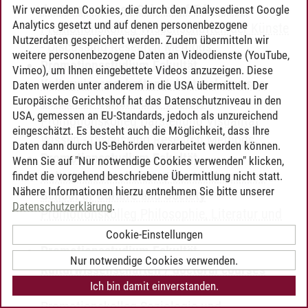
doctoral courses School of Education
-
Wir verwenden Cookies, die durch den Analysedienst Google
Analytics gesetzt und auf denen personenbezogene
Promotionskolleg Wissenschaften der Künste
Nutzerdaten gespeichert werden. Zudem übermitteln wir
-
Discussing Research Methods
weitere personenbezogene Daten an Videodienste (YouTube,
Promotionsstudium Fakultät
Vimeo), um Ihnen eingebettete Videos anzuzeigen. Diese
Kulturwissenschaften / doctoral courses
Daten werden unter anderem in die USA übermittelt. Der
Europäische Gerichtshof hat das Datenschutzniveau in den
School of Culture and Society
-
USA, gemessen an EU-Standards, jedoch als unzureichend
Promotionskolleg Darstellung Visualität
eingeschätzt. Es besteht auch die Möglichkeit, dass Ihre
Wissen
-
Discussing Research Methods
Daten dann durch US-Behörden verarbeitet werden können.
Promotionsstudium Fakultät
Wenn Sie auf "Nur notwendige Cookies verwenden" klicken,
Kulturwissenschaften / doctoral courses
findet die vorgehend beschriebene Übermittlung nicht statt.
Nähere Informationen hierzu entnehmen Sie bitte unserer
School of Culture and Society
-
Datenschutzerklärung
.
Promotionskolleg Philosophie, Literatur und
Geschichte
-
Discussing Research Methods
Cookie-Einstellungen
Promotionsstudium Fakultät
Nur notwendige Cookies verwenden.
Kulturwissenschaften / doctoral courses
Ich bin damit einverstanden.
School of Culture and Society
-
Promotionskolleg Soziologie und