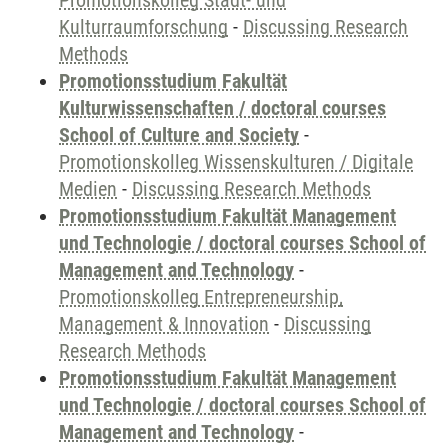
Promotionskolleg Stadt- und
Kulturraumforschung
-
Discussing Research
Methods
Promotionsstudium Fakultät
Kulturwissenschaften / doctoral courses
School of Culture and Society
-
Promotionskolleg Wissenskulturen / Digitale
Medien
-
Discussing Research Methods
Promotionsstudium Fakultät Management
und Technologie / doctoral courses School of
Management and Technology
-
Promotionskolleg Entrepreneurship,
Management & Innovation
-
Discussing
Research Methods
Promotionsstudium Fakultät Management
und Technologie / doctoral courses School of
Management and Technology
-