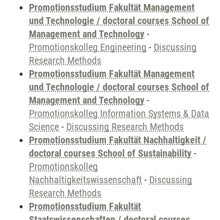
Promotionsstudium Fakultät Management
und Technologie / doctoral courses School of
Management and Technology
-
Promotionskolleg Engineering
-
Discussing
Research Methods
Promotionsstudium Fakultät Management
und Technologie / doctoral courses School of
Management and Technology
-
Promotionskolleg Information Systems & Data
Science
-
Discussing Research Methods
Promotionsstudium Fakultät Nachhaltigkeit /
doctoral courses School of Sustainability
-
Promotionskolleg
Nachhaltigkeitswissenschaft
-
Discussing
Research Methods
Promotionsstudium Fakultät
Staatswissenschaften / doctoral courses