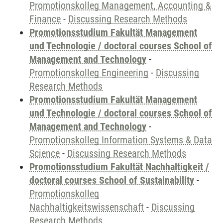
Promotionskolleg Management, Accounting &
Finance
-
Discussing Research Methods
Promotionsstudium Fakultät Management
und Technologie / doctoral courses School of
Management and Technology
-
Promotionskolleg Engineering
-
Discussing
Research Methods
Promotionsstudium Fakultät Management
und Technologie / doctoral courses School of
Management and Technology
-
Promotionskolleg Information Systems & Data
Science
-
Discussing Research Methods
Promotionsstudium Fakultät Nachhaltigkeit /
doctoral courses School of Sustainability
-
Promotionskolleg
Nachhaltigkeitswissenschaft
-
Discussing
Research Methods