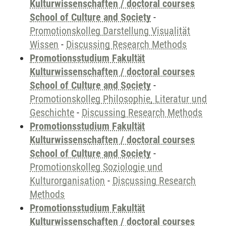
Kulturwissenschaften / doctoral courses
School of Culture and Society
-
Promotionskolleg Darstellung Visualität
Wissen
-
Discussing Research Methods
Promotionsstudium Fakultät
Kulturwissenschaften / doctoral courses
School of Culture and Society
-
Promotionskolleg Philosophie, Literatur und
Geschichte
-
Discussing Research Methods
Promotionsstudium Fakultät
Kulturwissenschaften / doctoral courses
School of Culture and Society
-
Promotionskolleg Soziologie und
Kulturorganisation
-
Discussing Research
Methods
Promotionsstudium Fakultät
Kulturwissenschaften / doctoral courses