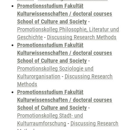
Promotionsstudium Fakultät
Kulturwissenschaften / doctoral courses
School of Culture and Society
-
Promotionskolleg Philosophie, Literatur und
Geschichte
-
Discussing Research Methods
Promotionsstudium Fakultät
Kulturwissenschaften / doctoral courses
School of Culture and Society
-
Promotionskolleg Soziologie und
Kulturorganisation
-
Discussing Research
Methods
Promotionsstudium Fakultät
Kulturwissenschaften / doctoral courses
School of Culture and Society
-
Promotionskolleg Stadt- und
Kulturraumforschung
-
Discussing Research