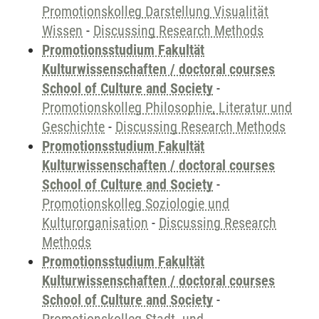
Promotionskolleg Darstellung Visualität
Wissen
-
Discussing Research Methods
Promotionsstudium Fakultät
Kulturwissenschaften / doctoral courses
School of Culture and Society
-
Promotionskolleg Philosophie, Literatur und
Geschichte
-
Discussing Research Methods
Promotionsstudium Fakultät
Kulturwissenschaften / doctoral courses
School of Culture and Society
-
Promotionskolleg Soziologie und
Kulturorganisation
-
Discussing Research
Methods
Promotionsstudium Fakultät
Kulturwissenschaften / doctoral courses
School of Culture and Society
-