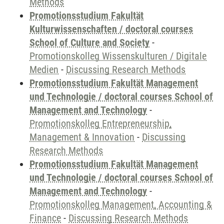
Methods
Promotionsstudium Fakultät
Kulturwissenschaften / doctoral courses
School of Culture and Society
-
Promotionskolleg Wissenskulturen / Digitale
Medien
-
Discussing Research Methods
Promotionsstudium Fakultät Management
und Technologie / doctoral courses School of
Management and Technology
-
Promotionskolleg Entrepreneurship,
Management & Innovation
-
Discussing
Research Methods
Promotionsstudium Fakultät Management
und Technologie / doctoral courses School of
Management and Technology
-
Promotionskolleg Management, Accounting &
Finance
-
Discussing Research Methods