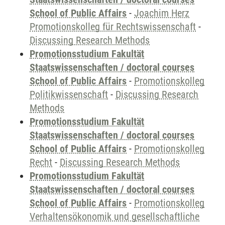
School of Public Affairs
-
Joachim Herz
Promotionskolleg für Rechtswissenschaft
-
Discussing Research Methods
Promotionsstudium Fakultät
Staatswissenschaften / doctoral courses
School of Public Affairs
-
Promotionskolleg
Politikwissenschaft
-
Discussing Research
Methods
Promotionsstudium Fakultät
Staatswissenschaften / doctoral courses
School of Public Affairs
-
Promotionskolleg
Recht
-
Discussing Research Methods
Promotionsstudium Fakultät
Staatswissenschaften / doctoral courses
School of Public Affairs
-
Promotionskolleg
Verhaltensökonomik und gesellschaftliche