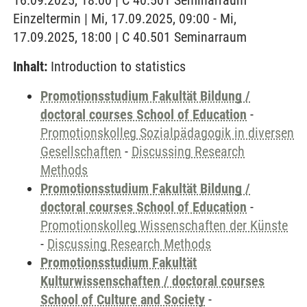
16.09.2025, 18:00 | C 40.501 Seminarraum
Einzeltermin | Mi, 17.09.2025, 09:00 - Mi,
17.09.2025, 18:00 | C 40.501 Seminarraum
Inhalt:
Introduction to statistics
Promotionsstudium Fakultät Bildung /
doctoral courses School of Education
-
Promotionskolleg Sozialpädagogik in diversen
Gesellschaften
-
Discussing Research
Methods
Promotionsstudium Fakultät Bildung /
doctoral courses School of Education
-
Promotionskolleg Wissenschaften der Künste
-
Discussing Research Methods
Promotionsstudium Fakultät
Kulturwissenschaften / doctoral courses
School of Culture and Society
-