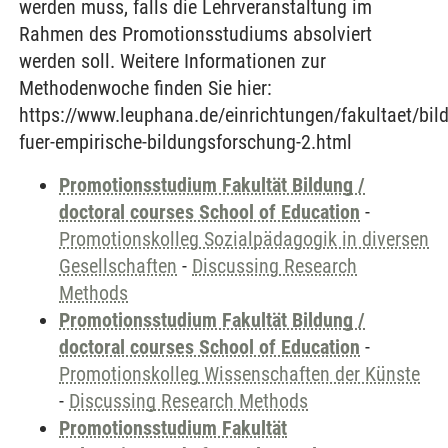
werden muss, falls die Lehrveranstaltung im
Rahmen des Promotionsstudiums absolviert
werden soll. Weitere Informationen zur
Methodenwoche finden Sie hier:
https://www.leuphana.de/einrichtungen/fakultaet/bi
fuer-empirische-bildungsforschung-2.html
Promotionsstudium Fakultät Bildung /
doctoral courses School of Education
-
Promotionskolleg Sozialpädagogik in diversen
Gesellschaften
-
Discussing Research
Methods
Promotionsstudium Fakultät Bildung /
doctoral courses School of Education
-
Promotionskolleg Wissenschaften der Künste
-
Discussing Research Methods
Promotionsstudium Fakultät