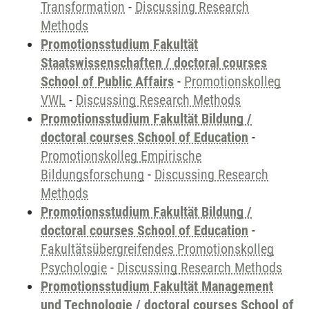
Transformation
-
Discussing Research
Methods
Promotionsstudium Fakultät
Staatswissenschaften / doctoral courses
School of Public Affairs
-
Promotionskolleg
VWL
-
Discussing Research Methods
Promotionsstudium Fakultät Bildung /
doctoral courses School of Education
-
Promotionskolleg Empirische
Bildungsforschung
-
Discussing Research
Methods
Promotionsstudium Fakultät Bildung /
doctoral courses School of Education
-
Fakultätsübergreifendes Promotionskolleg
Psychologie
-
Discussing Research Methods
Promotionsstudium Fakultät Management
und Technologie / doctoral courses School of