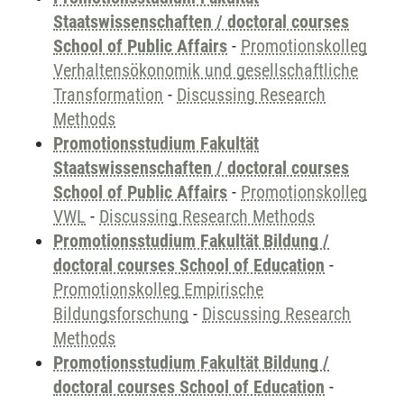
Staatswissenschaften / doctoral courses
School of Public Affairs
-
Promotionskolleg
Verhaltensökonomik und gesellschaftliche
Transformation
-
Discussing Research
Methods
Promotionsstudium Fakultät
Staatswissenschaften / doctoral courses
School of Public Affairs
-
Promotionskolleg
VWL
-
Discussing Research Methods
Promotionsstudium Fakultät Bildung /
doctoral courses School of Education
-
Promotionskolleg Empirische
Bildungsforschung
-
Discussing Research
Methods
Promotionsstudium Fakultät Bildung /
doctoral courses School of Education
-