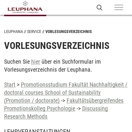
LEUPHANA
SERVICE
VORLESUNGSVERZEICHNIS
VORLESUNGSVERZEICHNIS
Suchen Sie
hier
über ein Suchformular im
Vorlesungsverzeichnis der Leuphana.
Start
>
Promotionsstudium Fakultät Nachhaltigkeit /
doctoral courses School of Sustainability
(Promotion / doctorate)
->
Fakultätsübergreifendes
Promotionskolleg Psychologie
->
Discussing
Research Methods
LEHRVERANSTALTUNGEN