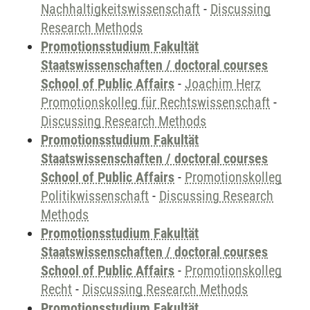
Nachhaltigkeitswissenschaft
-
Discussing
Research Methods
Promotionsstudium Fakultät
Staatswissenschaften / doctoral courses
School of Public Affairs
-
Joachim Herz
Promotionskolleg für Rechtswissenschaft
-
Discussing Research Methods
Promotionsstudium Fakultät
Staatswissenschaften / doctoral courses
School of Public Affairs
-
Promotionskolleg
Politikwissenschaft
-
Discussing Research
Methods
Promotionsstudium Fakultät
Staatswissenschaften / doctoral courses
School of Public Affairs
-
Promotionskolleg
Recht
-
Discussing Research Methods
Promotionsstudium Fakultät