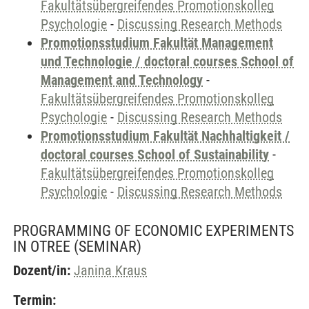
Fakultätsübergreifendes Promotionskolleg
Psychologie
-
Discussing Research Methods
Promotionsstudium Fakultät Management
und Technologie / doctoral courses School of
Management and Technology
-
Fakultätsübergreifendes Promotionskolleg
Psychologie
-
Discussing Research Methods
Promotionsstudium Fakultät Nachhaltigkeit /
doctoral courses School of Sustainability
-
Fakultätsübergreifendes Promotionskolleg
Psychologie
-
Discussing Research Methods
PROGRAMMING OF ECONOMIC EXPERIMENTS
IN OTREE
(SEMINAR)
Dozent/in:
Janina Kraus
Termin: