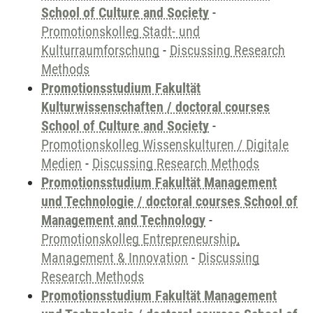
School of Culture and Society
-
Promotionskolleg Stadt- und
Kulturraumforschung
-
Discussing Research
Methods
Promotionsstudium Fakultät
Kulturwissenschaften / doctoral courses
School of Culture and Society
-
Promotionskolleg Wissenskulturen / Digitale
Medien
-
Discussing Research Methods
Promotionsstudium Fakultät Management
und Technologie / doctoral courses School of
Management and Technology
-
Promotionskolleg Entrepreneurship,
Management & Innovation
-
Discussing
Research Methods
Promotionsstudium Fakultät Management