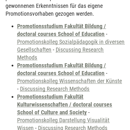
gewonnenen Erkenntnissen für das eigene
Promotionsvorhaben gezogen werden.
Promotionsstudium Fakultät Bildung /
doctoral courses School of Education
-
Promotionskolleg Sozialpädagogik in diversen
Gesellschaften
-
Discussing Research
Methods
Promotionsstudium Fakultät Bildung /
doctoral courses School of Education
-
Promotionskolleg Wissenschaften der Künste
-
Discussing Research Methods
Promotionsstudium Fakultät
Kulturwissenschaften / doctoral courses
School of Culture and Society
-
Promotionskolleg Darstellung Visualität
Wissen
-
Discussing Research Methods