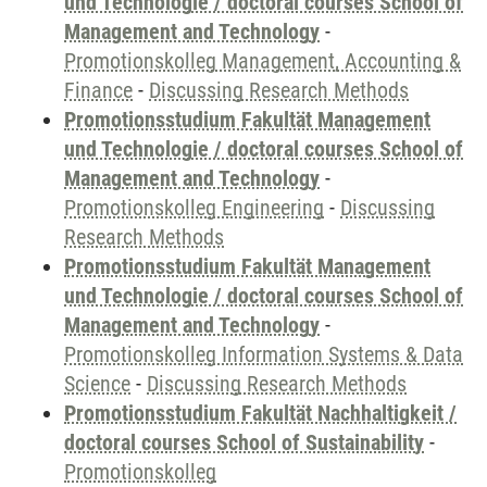
und Technologie / doctoral courses School of
Management and Technology
-
Promotionskolleg Management, Accounting &
Finance
-
Discussing Research Methods
Promotionsstudium Fakultät Management
und Technologie / doctoral courses School of
Management and Technology
-
Promotionskolleg Engineering
-
Discussing
Research Methods
Promotionsstudium Fakultät Management
und Technologie / doctoral courses School of
Management and Technology
-
Promotionskolleg Information Systems & Data
Science
-
Discussing Research Methods
Promotionsstudium Fakultät Nachhaltigkeit /
doctoral courses School of Sustainability
-
Promotionskolleg