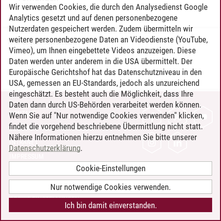
Wir verwenden Cookies, die durch den Analysedienst Google
Analytics gesetzt und auf denen personenbezogene
Nutzerdaten gespeichert werden. Zudem übermitteln wir
weitere personenbezogene Daten an Videodienste (YouTube,
Timo Leder
/
30.06.2024
Vimeo), um Ihnen eingebettete Videos anzuzeigen. Diese
Daten werden unter anderem in die USA übermittelt. Der
Europäische Gerichtshof hat das Datenschutzniveau in den
USA, gemessen an EU-Standards, jedoch als unzureichend
eingeschätzt. Es besteht auch die Möglichkeit, dass Ihre
Daten dann durch US-Behörden verarbeitet werden können.
KONTAKT
Wenn Sie auf "Nur notwendige Cookies verwenden" klicken,
findet die vorgehend beschriebene Übermittlung nicht statt.
LEUPHANA ALS ARBEITGEBER
Nähere Informationen hierzu entnehmen Sie bitte unserer
INTRANET
Datenschutzerklärung
.
IMPRESSUM
Cookie-Einstellungen
DATENSCHUTZ
BARRIEREFREIHEIT
Nur notwendige Cookies verwenden.
COOKIE-EINSTELLUNGEN
Ich bin damit einverstanden.