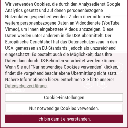
Wir verwenden Cookies, die durch den Analysedienst Google
Analytics gesetzt und auf denen personenbezogene
Nutzerdaten gespeichert werden. Zudem übermitteln wir
weitere personenbezogene Daten an Videodienste (YouTube,
Timo Leder
/
30.06.2024
Vimeo), um Ihnen eingebettete Videos anzuzeigen. Diese
Daten werden unter anderem in die USA übermittelt. Der
Europäische Gerichtshof hat das Datenschutzniveau in den
USA, gemessen an EU-Standards, jedoch als unzureichend
eingeschätzt. Es besteht auch die Möglichkeit, dass Ihre
Daten dann durch US-Behörden verarbeitet werden können.
KONTAKT
Wenn Sie auf "Nur notwendige Cookies verwenden" klicken,
findet die vorgehend beschriebene Übermittlung nicht statt.
LEUPHANA ALS ARBEITGEBER
Nähere Informationen hierzu entnehmen Sie bitte unserer
INTRANET
Datenschutzerklärung
.
IMPRESSUM
Cookie-Einstellungen
DATENSCHUTZ
BARRIEREFREIHEIT
Nur notwendige Cookies verwenden.
COOKIE-EINSTELLUNGEN
Ich bin damit einverstanden.