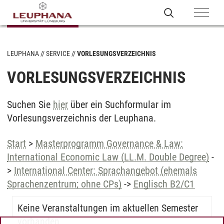
LEUPHANA
SERVICE
VORLESUNGSVERZEICHNIS
VORLESUNGSVERZEICHNIS
Suchen Sie
hier
über ein Suchformular im
Vorlesungsverzeichnis der Leuphana.
Start
>
Masterprogramm Governance & Law:
International Economic Law (LL.M. Double Degree)
-
>
International Center: Sprachangebot (ehemals
Sprachenzentrum; ohne CPs)
->
Englisch B2/C1
Keine Veranstaltungen im aktuellen Semester
vorhanden