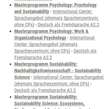
Masterprogramm Psychology: Psychology
and Sustainability
-
International Center:
Sprachangebot (ehemals Sprachenzentrum;
ohne CPs)
-
Deutsch als Fremdsprache A2.2
Masterprogramm Psychology: Work &
Organizational Psychology
-
International
Center: Sprachangebot (ehemals
Sprachenzentrum; ohne CPs)
-
Deutsch als
Fremdsprache A2.2
Masterprogramm Sustainability:
Nachhaltigkeitswissenschaft - Sustainability
Science
-
International Center: Sprachangebot
(ehemals Sprachenzentrum; ohne CPs)
-
Deutsch als Fremdsprache A2.2
Masterprogramm Sustainability:
Sustainability Science: Ecosystems,