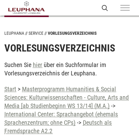
LEUPHANA
SERVICE
VORLESUNGSVERZEICHNIS
VORLESUNGSVERZEICHNIS
Suchen Sie
hier
über ein Suchformular im
Vorlesungsverzeichnis der Leuphana.
Start
>
Masterprogramm Humanities & Social
Sciences: Kulturwissenschaften - Culture, Arts and
Media [ab Studienbeginn WS 13/14] (M.A.)
->
International Center: Sprachangebot (ehemals
Sprachenzentrum; ohne CPs)
->
Deutsch als
Fremdsprache A2.2