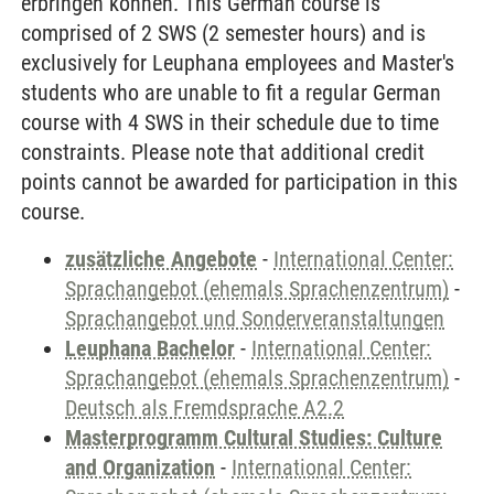
erbringen können. This German course is
comprised of 2 SWS (2 semester hours) and is
exclusively for Leuphana employees and Master's
students who are unable to fit a regular German
course with 4 SWS in their schedule due to time
constraints. Please note that additional credit
points cannot be awarded for participation in this
course.
zusätzliche Angebote
-
International Center:
Sprachangebot (ehemals Sprachenzentrum)
-
Sprachangebot und Sonderveranstaltungen
Leuphana Bachelor
-
International Center:
Sprachangebot (ehemals Sprachenzentrum)
-
Deutsch als Fremdsprache A2.2
Masterprogramm Cultural Studies: Culture
and Organization
-
International Center: