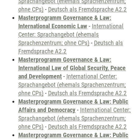
Sprachangebot (ehemals Sprachenzentrum;
ohne CPs)
-
Deutsch als Fremdsprache A2.2
Masterprogramm Governance & Law:
International Economic Law
-
International
Center: Sprachangebot (ehemals
Sprachenzentrum; ohne CPs)
-
Deutsch als
Fremdsprache A2.2
Masterprogramm Governance & Law:
International Law of Global Security, Peace
and Development
-
International Center:
Sprachangebot (ehemals Sprachenzentrum;
ohne CPs)
-
Deutsch als Fremdsprache A2.2
Masterprogramm Governance & Law: Public
Affairs and Democracy
-
International Center:
Sprachangebot (ehemals Sprachenzentrum;
ohne CPs)
-
Deutsch als Fremdsprache A2.2
Masterprogramm Governance & Law: Public