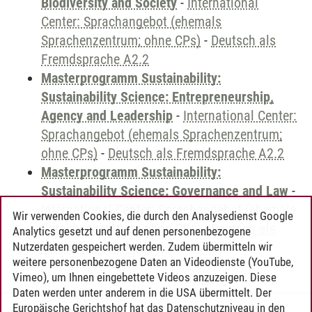
Biodiversity and Society
-
International
Center: Sprachangebot (ehemals
Sprachenzentrum; ohne CPs)
-
Deutsch als
Fremdsprache A2.2
Masterprogramm Sustainability:
Sustainability Science: Entrepreneurship,
Agency and Leadership
-
International Center:
Sprachangebot (ehemals Sprachenzentrum;
ohne CPs)
-
Deutsch als Fremdsprache A2.2
Masterprogramm Sustainability:
Sustainability Science: Governance and Law
-
International Center: Sprachangebot (ehemals
Wir verwenden Cookies, die durch den Analysedienst Google
Sprachenzentrum; ohne CPs)
-
Deutsch als
Analytics gesetzt und auf denen personenbezogene
Fremdsprache A2.2
Nutzerdaten gespeichert werden. Zudem übermitteln wir
weitere personenbezogene Daten an Videodienste (YouTube,
Vimeo), um Ihnen eingebettete Videos anzuzeigen. Diese
Daten werden unter anderem in die USA übermittelt. Der
Europäische Gerichtshof hat das Datenschutzniveau in den