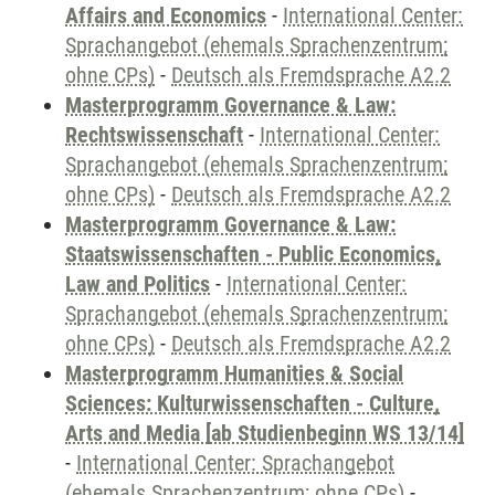
Affairs and Economics
-
International Center:
Sprachangebot (ehemals Sprachenzentrum;
ohne CPs)
-
Deutsch als Fremdsprache A2.2
Masterprogramm Governance & Law:
Rechtswissenschaft
-
International Center:
Sprachangebot (ehemals Sprachenzentrum;
ohne CPs)
-
Deutsch als Fremdsprache A2.2
Masterprogramm Governance & Law:
Staatswissenschaften - Public Economics,
Law and Politics
-
International Center:
Sprachangebot (ehemals Sprachenzentrum;
ohne CPs)
-
Deutsch als Fremdsprache A2.2
Masterprogramm Humanities & Social
Sciences: Kulturwissenschaften - Culture,
Arts and Media [ab Studienbeginn WS 13/14]
-
International Center: Sprachangebot
(ehemals Sprachenzentrum; ohne CPs)
-