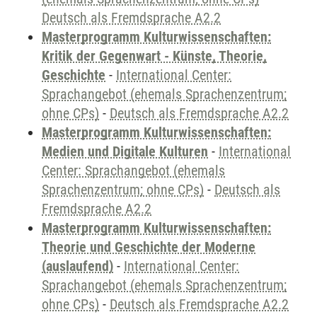
Deutsch als Fremdsprache A2.2
Masterprogramm Kulturwissenschaften:
Kritik der Gegenwart - Künste, Theorie,
Geschichte
-
International Center:
Sprachangebot (ehemals Sprachenzentrum;
ohne CPs)
-
Deutsch als Fremdsprache A2.2
Masterprogramm Kulturwissenschaften:
Medien und Digitale Kulturen
-
International
Center: Sprachangebot (ehemals
Sprachenzentrum; ohne CPs)
-
Deutsch als
Fremdsprache A2.2
Masterprogramm Kulturwissenschaften:
Theorie und Geschichte der Moderne
(auslaufend)
-
International Center:
Sprachangebot (ehemals Sprachenzentrum;
ohne CPs)
-
Deutsch als Fremdsprache A2.2