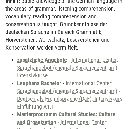
Inhalt:
Basic knowledge of the German language in
the areas of grammar, listening comprehension,
vocabulary, reading comprehension and
conservation is taught. Grundkenntnisse der
deutschen Sprache im Bereich Grammatik,
Hörverstehen, Wortschatz, Leseverstehen und
Konservation werden vermittelt.
zusätzliche Angebote
-
International Center:
Sprachangebot (ehemals Sprachenzentrum)
-
Intensivkurse
Leuphana Bachelor
-
International Center:
Sprachangebot (ehemals Sprachenzentrum)
-
Deutsch als Fremdsprache (DaF). Intensivkurs
Einführung A1.1
Masterprogramm Cultural Studies: Culture
and Organization
-
International Center: