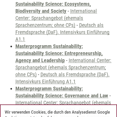
Sustainability Science: Ecosystems,
Biodiversity and Society
-
International
Center: Sprachangebot (ehemals
Sprachenzentrum; ohne CPs)
-
Deutsch als
Fremdsprache (DaF). Intensivkurs Einführung
A1.1
Masterprogramm Sustainability:
Sustainability Science: Entrepreneurship,
Agency and Leadership
-
International Center:
Sprachangebot (ehemals Sprachenzentrum;
ohne CPs)
-
Deutsch als Fremdsprache (DaF).
Intensivkurs Einführung A1.1
Masterprogramm Sustainability:
Sustainability Science: Governance and Law
-
International Center: Sprachangebot (ehemals
Sprachenzentrum; ohne CPs)
-
Deutsch als
Wir verwenden Cookies, die durch den Analysedienst Google
Fremdsprache (DaF). Intensivkurs Einführung