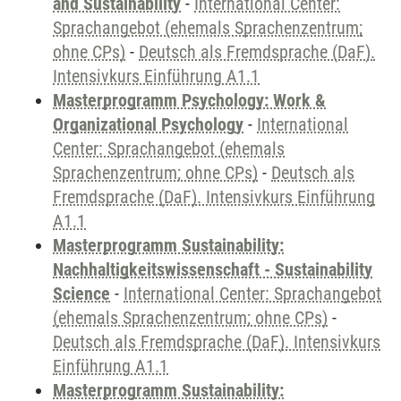
and Sustainability
-
International Center:
Sprachangebot (ehemals Sprachenzentrum;
ohne CPs)
-
Deutsch als Fremdsprache (DaF).
Intensivkurs Einführung A1.1
Masterprogramm Psychology: Work &
Organizational Psychology
-
International
Center: Sprachangebot (ehemals
Sprachenzentrum; ohne CPs)
-
Deutsch als
Fremdsprache (DaF). Intensivkurs Einführung
A1.1
Masterprogramm Sustainability:
Nachhaltigkeitswissenschaft - Sustainability
Science
-
International Center: Sprachangebot
(ehemals Sprachenzentrum; ohne CPs)
-
Deutsch als Fremdsprache (DaF). Intensivkurs
Einführung A1.1
Masterprogramm Sustainability: