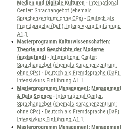
Medien und Digitale Kulturen
-
International
Center: Sprachangebot (ehemals
Sprachenzentrum; ohne CPs)
-
Deutsch als
Fremdsprache (DaF). Intensivkurs Einführung
A1.1
Masterprogramm Kulturwissenschaften:
Theorie und Geschichte der Moderne
(auslaufend)
-
International Center:
Sprachangebot (ehemals Sprachenzentrum;
ohne CPs)
-
Deutsch als Fremdsprache (DaF).
Intensivkurs Einführung A1.1
Masterprogramm Management: Management
& Data Science
-
International Center:
Sprachangebot (ehemals Sprachenzentrum;
ohne CPs)
-
Deutsch als Fremdsprache (DaF).
Intensivkurs Einführung A1.1
Masterprogramm Management: Management