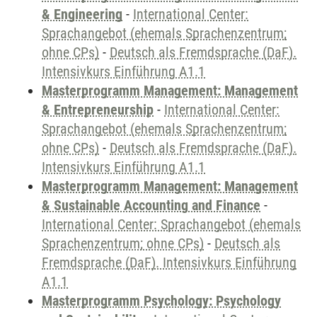
& Engineering
-
International Center:
Sprachangebot (ehemals Sprachenzentrum;
ohne CPs)
-
Deutsch als Fremdsprache (DaF).
Intensivkurs Einführung A1.1
Masterprogramm Management: Management
& Entrepreneurship
-
International Center:
Sprachangebot (ehemals Sprachenzentrum;
ohne CPs)
-
Deutsch als Fremdsprache (DaF).
Intensivkurs Einführung A1.1
Masterprogramm Management: Management
& Sustainable Accounting and Finance
-
International Center: Sprachangebot (ehemals
Sprachenzentrum; ohne CPs)
-
Deutsch als
Fremdsprache (DaF). Intensivkurs Einführung
A1.1
Masterprogramm Psychology: Psychology