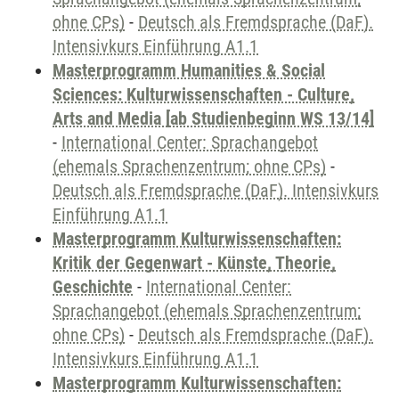
ohne CPs)
-
Deutsch als Fremdsprache (DaF).
Intensivkurs Einführung A1.1
Masterprogramm Humanities & Social
Sciences: Kulturwissenschaften - Culture,
Arts and Media [ab Studienbeginn WS 13/14]
-
International Center: Sprachangebot
(ehemals Sprachenzentrum; ohne CPs)
-
Deutsch als Fremdsprache (DaF). Intensivkurs
Einführung A1.1
Masterprogramm Kulturwissenschaften:
Kritik der Gegenwart - Künste, Theorie,
Geschichte
-
International Center:
Sprachangebot (ehemals Sprachenzentrum;
ohne CPs)
-
Deutsch als Fremdsprache (DaF).
Intensivkurs Einführung A1.1
Masterprogramm Kulturwissenschaften: