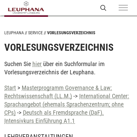
LEUPHANA
SERVICE
VORLESUNGSVERZEICHNIS
VORLESUNGSVERZEICHNIS
Suchen Sie
hier
über ein Suchformular im
Vorlesungsverzeichnis der Leuphana.
Start
>
Masterprogramm Governance & Law:
Rechtswissenschaft (LL.M.)
->
International Center:
Sprachangebot (ehemals Sprachenzentrum; ohne
CPs)
->
Deutsch als Fremdsprache (DaF).
Intensivkurs Einführung A1.1
LEHRVERANSTALTUNGEN