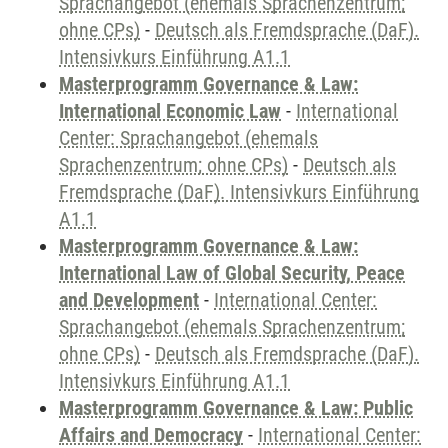
Sprachangebot (ehemals Sprachenzentrum;
ohne CPs)
-
Deutsch als Fremdsprache (DaF).
Intensivkurs Einführung A1.1
Masterprogramm Governance & Law:
International Economic Law
-
International
Center: Sprachangebot (ehemals
Sprachenzentrum; ohne CPs)
-
Deutsch als
Fremdsprache (DaF). Intensivkurs Einführung
A1.1
Masterprogramm Governance & Law:
International Law of Global Security, Peace
and Development
-
International Center:
Sprachangebot (ehemals Sprachenzentrum;
ohne CPs)
-
Deutsch als Fremdsprache (DaF).
Intensivkurs Einführung A1.1
Masterprogramm Governance & Law: Public
Affairs and Democracy
-
International Center: