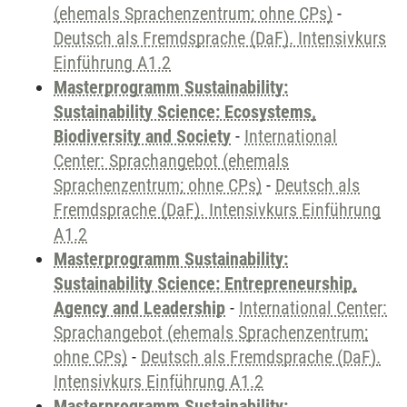
(ehemals Sprachenzentrum; ohne CPs)
-
Deutsch als Fremdsprache (DaF). Intensivkurs
Einführung A1.2
Masterprogramm Sustainability:
Sustainability Science: Ecosystems,
Biodiversity and Society
-
International
Center: Sprachangebot (ehemals
Sprachenzentrum; ohne CPs)
-
Deutsch als
Fremdsprache (DaF). Intensivkurs Einführung
A1.2
Masterprogramm Sustainability:
Sustainability Science: Entrepreneurship,
Agency and Leadership
-
International Center:
Sprachangebot (ehemals Sprachenzentrum;
ohne CPs)
-
Deutsch als Fremdsprache (DaF).
Intensivkurs Einführung A1.2
Masterprogramm Sustainability: