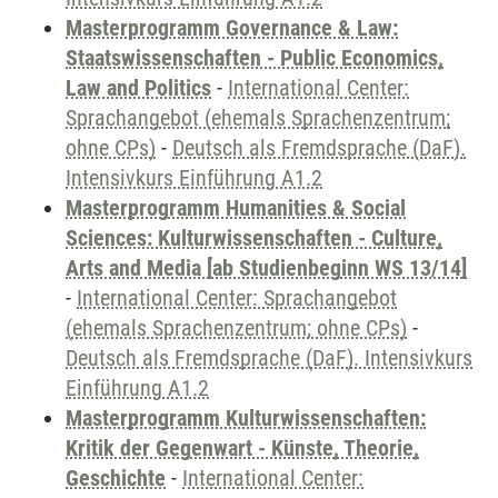
Masterprogramm Governance & Law:
Staatswissenschaften - Public Economics,
Law and Politics
-
International Center:
Sprachangebot (ehemals Sprachenzentrum;
ohne CPs)
-
Deutsch als Fremdsprache (DaF).
Intensivkurs Einführung A1.2
Masterprogramm Humanities & Social
Sciences: Kulturwissenschaften - Culture,
Arts and Media [ab Studienbeginn WS 13/14]
-
International Center: Sprachangebot
(ehemals Sprachenzentrum; ohne CPs)
-
Deutsch als Fremdsprache (DaF). Intensivkurs
Einführung A1.2
Masterprogramm Kulturwissenschaften:
Kritik der Gegenwart - Künste, Theorie,
Geschichte
-
International Center: