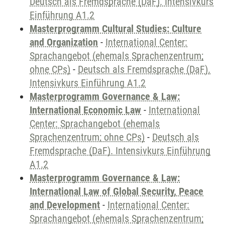
Deutsch als Fremdsprache (DaF). Intensivkurs
Einführung A1.2
Masterprogramm Cultural Studies: Culture
and Organization
-
International Center:
Sprachangebot (ehemals Sprachenzentrum;
ohne CPs)
-
Deutsch als Fremdsprache (DaF).
Intensivkurs Einführung A1.2
Masterprogramm Governance & Law:
International Economic Law
-
International
Center: Sprachangebot (ehemals
Sprachenzentrum; ohne CPs)
-
Deutsch als
Fremdsprache (DaF). Intensivkurs Einführung
A1.2
Masterprogramm Governance & Law:
International Law of Global Security, Peace
and Development
-
International Center:
Sprachangebot (ehemals Sprachenzentrum;