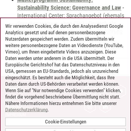
Sustainability Science: Governance and Law
-
International Center: Sprachangebot (ehemals
Sprachenzentrum; ohne CPs)
-
Deutsch als
Wir verwenden Cookies, die durch den Analysedienst Google
Fremdsprache (DaF). Intensivkurs Einführung
Analytics gesetzt und auf denen personenbezogene
A1.2
Nutzerdaten gespeichert werden. Zudem übermitteln wir
weitere personenbezogene Daten an Videodienste (YouTube,
Vimeo), um Ihnen eingebettete Videos anzuzeigen. Diese
Daten werden unter anderem in die USA übermittelt. Der
Europäische Gerichtshof hat das Datenschutzniveau in den
Timo Leder
/
30.06.2024
USA, gemessen an EU-Standards, jedoch als unzureichend
eingeschätzt. Es besteht auch die Möglichkeit, dass Ihre
Daten dann durch US-Behörden verarbeitet werden können.
KONTAKT
Wenn Sie auf "Nur notwendige Cookies verwenden" klicken,
findet die vorgehend beschriebene Übermittlung nicht statt.
LEUPHANA ALS ARBEITGEBER
Nähere Informationen hierzu entnehmen Sie bitte unserer
INTRANET
Datenschutzerklärung
.
IMPRESSUM
Cookie-Einstellungen
DATENSCHUTZ