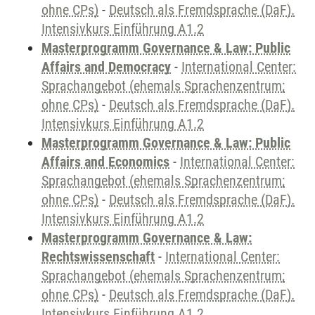
ohne CPs)
-
Deutsch als Fremdsprache (DaF).
Intensivkurs Einführung A1.2
Masterprogramm Governance & Law: Public
Affairs and Democracy
-
International Center:
Sprachangebot (ehemals Sprachenzentrum;
ohne CPs)
-
Deutsch als Fremdsprache (DaF).
Intensivkurs Einführung A1.2
Masterprogramm Governance & Law: Public
Affairs and Economics
-
International Center:
Sprachangebot (ehemals Sprachenzentrum;
ohne CPs)
-
Deutsch als Fremdsprache (DaF).
Intensivkurs Einführung A1.2
Masterprogramm Governance & Law:
Rechtswissenschaft
-
International Center:
Sprachangebot (ehemals Sprachenzentrum;
ohne CPs)
-
Deutsch als Fremdsprache (DaF).
Intensivkurs Einführung A1.2