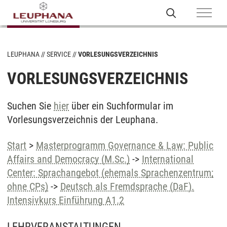
LEUPHANA
SERVICE
VORLESUNGSVERZEICHNIS
VORLESUNGSVERZEICHNIS
Suchen Sie
hier
über ein Suchformular im
Vorlesungsverzeichnis der Leuphana.
Start
>
Masterprogramm Governance & Law: Public
Affairs and Democracy (M.Sc.)
->
International
Center: Sprachangebot (ehemals Sprachenzentrum;
ohne CPs)
->
Deutsch als Fremdsprache (DaF).
Intensivkurs Einführung A1.2
LEHRVERANSTALTUNGEN