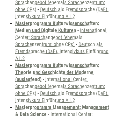
Sprachangebot (ehemals Sprachenzentrum;
ohne CPs)
-
Deutsch als Fremdsprache (DaF).
Intensivkurs Einführung A1.2
Masterprogramm Kulturwissenschaften:
Medien und Digitale Kulturen
-
International
Center: Sprachangebot (ehemals
Sprachenzentrum; ohne CPs)
-
Deutsch als
Fremdsprache (DaF). Intensivkurs Einführung
A1.2
Masterprogramm Kulturwissenschaften:
Theorie und Geschichte der Moderne
(auslaufend)
-
International Center:
Sprachangebot (ehemals Sprachenzentrum;
ohne CPs)
-
Deutsch als Fremdsprache (DaF).
Intensivkurs Einführung A1.2
Masterprogramm Management: Management
& Data Science
-
International Center: