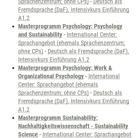
Sprachenzentrum; ohne CPs)
-
Deutsch als
Fremdsprache (DaF). Intensivkurs Einführung
A1.2
Masterprogramm Psychology: Psychology
and Sustainability
-
International Center:
Sprachangebot (ehemals Sprachenzentrum;
ohne CPs)
-
Deutsch als Fremdsprache (DaF).
Intensivkurs Einführung A1.2
Masterprogramm Psychology: Work &
Organizational Psychology
-
International
Center: Sprachangebot (ehemals
Sprachenzentrum; ohne CPs)
-
Deutsch als
Fremdsprache (DaF). Intensivkurs Einführung
A1.2
Masterprogramm Sustainability:
Nachhaltigkeitswissenschaft - Sustainability
Science
-
International Center: Sprachangebot