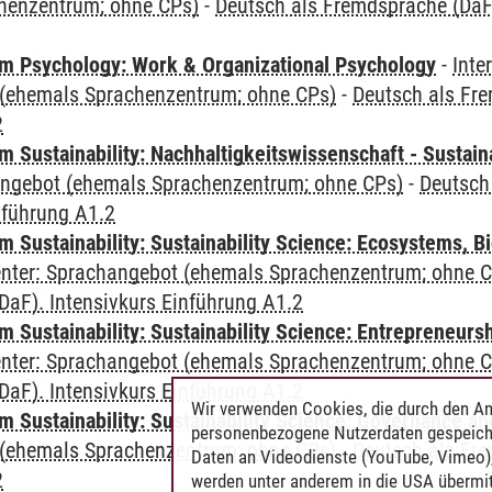
henzentrum; ohne CPs)
-
Deutsch als Fremdsprache (DaF)
 Psychology: Work & Organizational Psychology
-
Inte
(ehemals Sprachenzentrum; ohne CPs)
-
Deutsch als Fre
2
Sustainability: Nachhaltigkeitswissenschaft - Sustaina
angebot (ehemals Sprachenzentrum; ohne CPs)
-
Deutsch
nführung A1.2
Sustainability: Sustainability Science: Ecosystems, Bi
Center: Sprachangebot (ehemals Sprachenzentrum; ohne 
aF). Intensivkurs Einführung A1.2
 Sustainability: Sustainability Science: Entrepreneurs
Center: Sprachangebot (ehemals Sprachenzentrum; ohne 
aF). Intensivkurs Einführung A1.2
Wir verwenden Cookies, die durch den An
 Sustainability: Sustainability Science: Governance a
personenbezogene Nutzerdaten gespeich
(ehemals Sprachenzentrum; ohne CPs)
-
Deutsch als Fre
Daten an Videodienste (YouTube, Vimeo),
2
werden unter anderem in die USA übermit