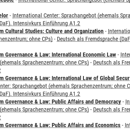
elor
-
International Center: Sprachangebot (ehemals Sp
aF). Intensivkurs Einführung A1.2
 Cultural Studies: Culture and Organization
-
Internati
henzentrum; ohne CPs)
-
Deutsch als Fremdsprache (DaF)
 Governance & Law: International Economic Law
-
Inte
(ehemals Sprachenzentrum; ohne CPs)
-
Deutsch als Fre
2
 Governance & Law: International Law of Global Secur
Center: Sprachangebot (ehemals Sprachenzentrum; ohne 
aF). Intensivkurs Einführung A1.2
 Governance & Law: Public Affairs and Democracy
-
In
(ehemals Sprachenzentrum; ohne CPs)
-
Deutsch als Fre
2
 Governance & Law: Public Affairs and Economics
-
In