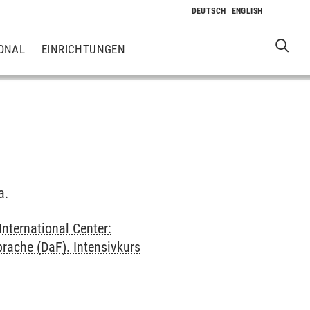
ONAL
EINRICHTUNGEN
a.
International Center:
rache (DaF). Intensivkurs