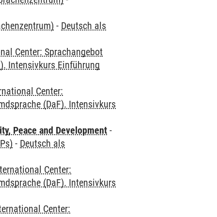
rachenzentrum)
-
Deutsch als
onal Center: Sprachangebot
. Intensivkurs Einführung
rnational Center:
mdsprache (DaF). Intensivkurs
ity, Peace and Development
-
CPs)
-
Deutsch als
ternational Center:
mdsprache (DaF). Intensivkurs
ternational Center: