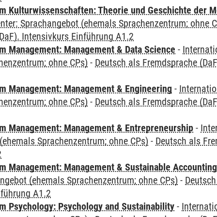
 Kulturwissenschaften: Theorie und Geschichte der M
Center: Sprachangebot (ehemals Sprachenzentrum; ohne 
aF). Intensivkurs Einführung A1.2
m Management: Management & Data Science
-
Internat
henzentrum; ohne CPs)
-
Deutsch als Fremdsprache (DaF)
m Management: Management & Engineering
-
Internati
henzentrum; ohne CPs)
-
Deutsch als Fremdsprache (DaF)
m Management: Management & Entrepreneurship
-
Inte
(ehemals Sprachenzentrum; ohne CPs)
-
Deutsch als Fre
2
m Management: Management & Sustainable Accounting
angebot (ehemals Sprachenzentrum; ohne CPs)
-
Deutsch
nführung A1.2
 Psychology: Psychology and Sustainability
-
Internat