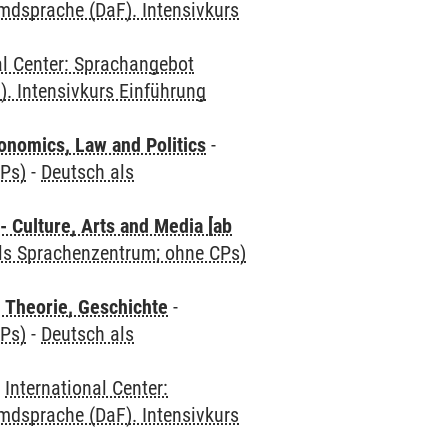
mdsprache (DaF). Intensivkurs
al Center: Sprachangebot
. Intensivkurs Einführung
nomics, Law and Politics
-
CPs)
-
Deutsch als
 Culture, Arts and Media [ab
als Sprachenzentrum; ohne CPs)
 Theorie, Geschichte
-
CPs)
-
Deutsch als
-
International Center:
mdsprache (DaF). Intensivkurs