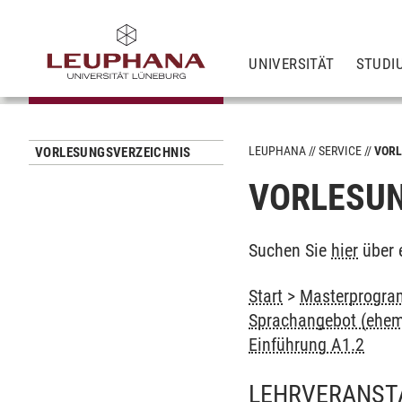
UNIVERSITÄT
STUDI
LEUPHANA
SERVICE
VORL
VORLESUNGSVERZEICHNIS
VORLESUN
Suchen Sie
hier
über 
Start
>
Masterprogra
Sprachangebot (ehem
Einführung A1.2
LEHRVERANST