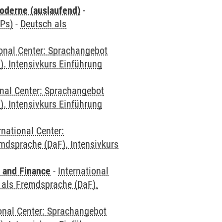
oderne (auslaufend)
-
CPs)
-
Deutsch als
ional Center: Sprachangebot
. Intensivkurs Einführung
onal Center: Sprachangebot
. Intensivkurs Einführung
rnational Center:
mdsprache (DaF). Intensivkurs
 and Finance
-
International
 als Fremdsprache (DaF).
ional Center: Sprachangebot