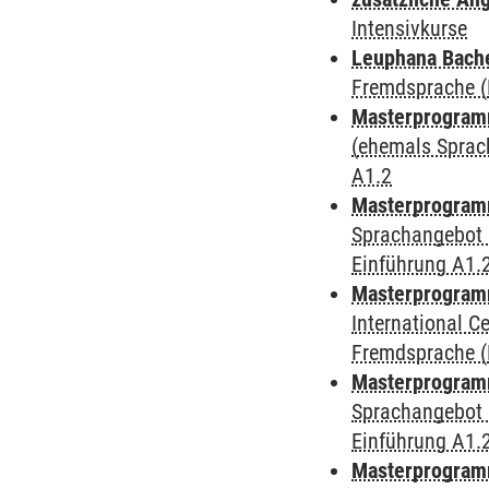
Intensivkurse
Leuphana Bach
Fremdsprache (D
Masterprogramm
(ehemals Sprac
A1.2
Masterprogramm
Sprachangebot 
Einführung A1.
Masterprogramm
International 
Fremdsprache (D
Masterprogramm
Sprachangebot 
Einführung A1.
Masterprogramm