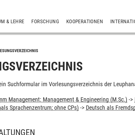
UM & LEHRE
FORSCHUNG
KOOPERATIONEN
INTERNATI
ESUNGSVERZEICHNIS
GSVERZEICHNIS
ein Suchformular im Vorlesungsverzeichnis der Leuphan
mm Management: Management & Engineering (M.Sc.)
->
als Sprachenzentrum; ohne CPs)
->
Deutsch als Fremdsp
ALTUNGEN