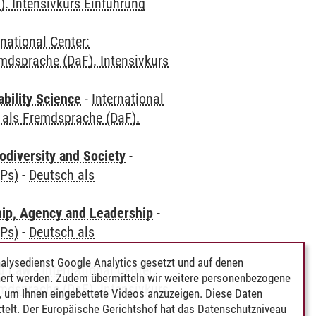
. Intensivkurs Einführung
rnational Center:
mdsprache (DaF). Intensivkurs
bility Science
-
International
 als Fremdsprache (DaF).
odiversity and Society
-
CPs)
-
Deutsch als
hip, Agency and Leadership
-
CPs)
-
Deutsch als
alysedienst Google Analytics gesetzt und auf denen
nd Law
-
International Center:
ert werden. Zudem übermitteln wir weitere personenbezogene
mdsprache (DaF). Intensivkurs
 um Ihnen eingebettete Videos anzuzeigen. Diese Daten
telt. Der Europäische Gerichtshof hat das Datenschutzniveau