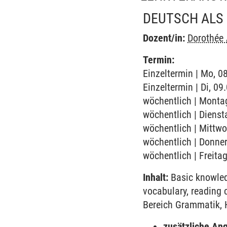
DEUTSCH ALS 
Dozent/in:
Dorothée
Termin:
Einzeltermin | Mo, 0
Einzeltermin | Di, 0
wöchentlich | Montag
wöchentlich | Dienst
wöchentlich | Mittwo
wöchentlich | Donner
wöchentlich | Freita
Inhalt:
Basic knowled
vocabulary, reading
Bereich Grammatik, 
zusätzliche An