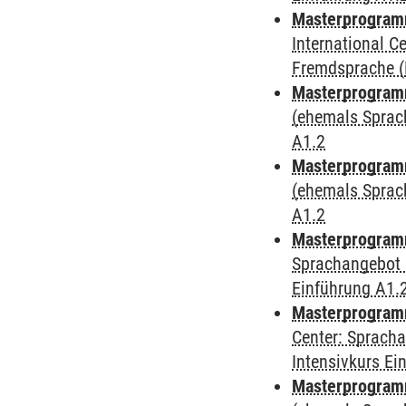
Masterprogramm
International 
Fremdsprache (D
Masterprogram
(ehemals Sprac
A1.2
Masterprogram
(ehemals Sprac
A1.2
Masterprogram
Sprachangebot 
Einführung A1.
Masterprogram
Center: Sprach
Intensivkurs Ei
Masterprogramm