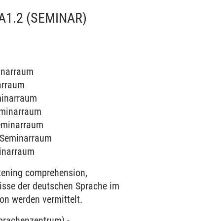
A1.2
(SEMINAR)
minarraum
narraum
eminarraum
Seminarraum
Seminarraum
1 Seminarraum
minarraum
stening comprehension,
isse der deutschen Sprache im
on werden vermittelt.
Sprachenzentrum)
-