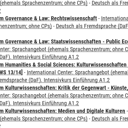
(ehemals Sprachenzentrum; ohne CPs)
-
Deutsch als Fre
2
m Governance & Law: Rechtswissenschaft
-
Internation
henzentrum; ohne CPs)
-
Deutsch als Fremdsprache (DaF)
 Governance & Law: Staatswissenschaften - Public Eco
Center: Sprachangebot (ehemals Sprachenzentrum; ohne 
aF). Intensivkurs Einführung A1.2
 Humanities & Social Sciences: Kulturwissenschaften -
WS 13/14]
-
International Center: Sprachangebot (ehem
remdsprache (DaF). Intensivkurs Einführung A1.2
 Kulturwissenschaften: Kritik der Gegenwart - Künste,
Center: Sprachangebot (ehemals Sprachenzentrum; ohne 
aF). Intensivkurs Einführung A1.2
 Kulturwissenschaften: Medien und Digitale Kulturen
(ehemals Sprachenzentrum; ohne CPs)
-
Deutsch als Fre
2