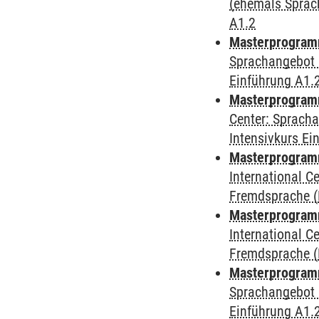
(ehemals Sprac
A1.2
Masterprogramm
Sprachangebot 
Einführung A1.
Masterprogramm 
Center: Sprach
Intensivkurs Ei
Masterprogramm 
International 
Fremdsprache (D
Masterprogramm
International 
Fremdsprache (D
Masterprogramm
Sprachangebot 
Einführung A1.