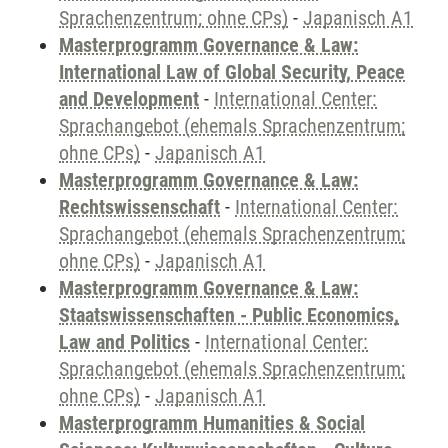
Sprachenzentrum; ohne CPs)
-
Japanisch A1
Masterprogramm Governance & Law:
International Law of Global Security, Peace
and Development
-
International Center:
Sprachangebot (ehemals Sprachenzentrum;
ohne CPs)
-
Japanisch A1
Masterprogramm Governance & Law:
Rechtswissenschaft
-
International Center:
Sprachangebot (ehemals Sprachenzentrum;
ohne CPs)
-
Japanisch A1
Masterprogramm Governance & Law:
Staatswissenschaften - Public Economics,
Law and Politics
-
International Center:
Sprachangebot (ehemals Sprachenzentrum;
ohne CPs)
-
Japanisch A1
Masterprogramm Humanities & Social