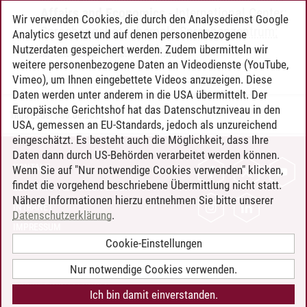
Affairs and Economics
-
International Center:
Wir verwenden Cookies, die durch den Analysedienst Google
Sprachangebot (ehemals Sprachenzentrum;
Analytics gesetzt und auf denen personenbezogene
ohne CPs)
-
Japanisch A1
Nutzerdaten gespeichert werden. Zudem übermitteln wir
weitere personenbezogene Daten an Videodienste (YouTube,
Vimeo), um Ihnen eingebettete Videos anzuzeigen. Diese
Daten werden unter anderem in die USA übermittelt. Der
Europäische Gerichtshof hat das Datenschutzniveau in den
Timo Leder
/
30.06.2024
USA, gemessen an EU-Standards, jedoch als unzureichend
eingeschätzt. Es besteht auch die Möglichkeit, dass Ihre
Daten dann durch US-Behörden verarbeitet werden können.
KONTAKT
Wenn Sie auf "Nur notwendige Cookies verwenden" klicken,
findet die vorgehend beschriebene Übermittlung nicht statt.
LEUPHANA ALS ARBEITGEBER
Nähere Informationen hierzu entnehmen Sie bitte unserer
INTRANET
Datenschutzerklärung
.
IMPRESSUM
Cookie-Einstellungen
DATENSCHUTZ
BARRIEREFREIHEIT
Nur notwendige Cookies verwenden.
COOKIE-EINSTELLUNGEN
Ich bin damit einverstanden.