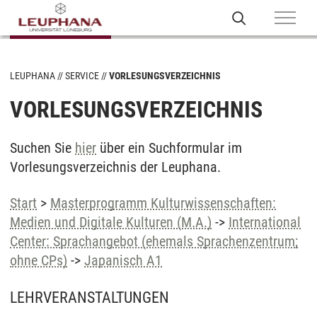
LEUPHANA
SERVICE
VORLESUNGSVERZEICHNIS
VORLESUNGSVERZEICHNIS
Suchen Sie
hier
über ein Suchformular im
Vorlesungsverzeichnis der Leuphana.
Start
>
Masterprogramm Kulturwissenschaften:
Medien und Digitale Kulturen (M.A.)
->
International
Center: Sprachangebot (ehemals Sprachenzentrum;
ohne CPs)
->
Japanisch A1
LEHRVERANSTALTUNGEN