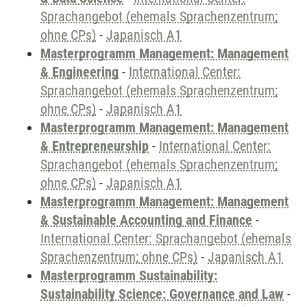
Sprachangebot (ehemals Sprachenzentrum;
ohne CPs)
-
Japanisch A1
Masterprogramm Management: Management
& Engineering
-
International Center:
Sprachangebot (ehemals Sprachenzentrum;
ohne CPs)
-
Japanisch A1
Masterprogramm Management: Management
& Entrepreneurship
-
International Center:
Sprachangebot (ehemals Sprachenzentrum;
ohne CPs)
-
Japanisch A1
Masterprogramm Management: Management
& Sustainable Accounting and Finance
-
International Center: Sprachangebot (ehemals
Sprachenzentrum; ohne CPs)
-
Japanisch A1
Masterprogramm Sustainability:
Sustainability Science: Governance and Law
-