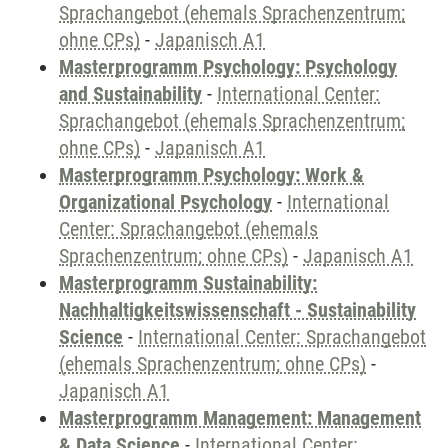
Sprachangebot (ehemals Sprachenzentrum;
ohne CPs)
-
Japanisch A1
Masterprogramm Psychology: Psychology
and Sustainability
-
International Center:
Sprachangebot (ehemals Sprachenzentrum;
ohne CPs)
-
Japanisch A1
Masterprogramm Psychology: Work &
Organizational Psychology
-
International
Center: Sprachangebot (ehemals
Sprachenzentrum; ohne CPs)
-
Japanisch A1
Masterprogramm Sustainability:
Nachhaltigkeitswissenschaft - Sustainability
Science
-
International Center: Sprachangebot
(ehemals Sprachenzentrum; ohne CPs)
-
Japanisch A1
Masterprogramm Management: Management
& Data Science
-
International Center: