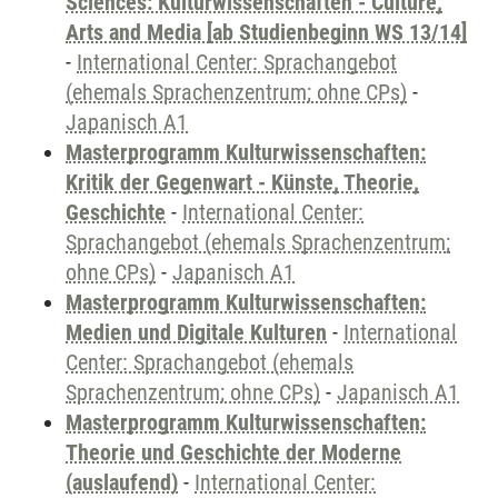
Sciences: Kulturwissenschaften - Culture,
Arts and Media [ab Studienbeginn WS 13/14]
-
International Center: Sprachangebot
(ehemals Sprachenzentrum; ohne CPs)
-
Japanisch A1
Masterprogramm Kulturwissenschaften:
Kritik der Gegenwart - Künste, Theorie,
Geschichte
-
International Center:
Sprachangebot (ehemals Sprachenzentrum;
ohne CPs)
-
Japanisch A1
Masterprogramm Kulturwissenschaften:
Medien und Digitale Kulturen
-
International
Center: Sprachangebot (ehemals
Sprachenzentrum; ohne CPs)
-
Japanisch A1
Masterprogramm Kulturwissenschaften:
Theorie und Geschichte der Moderne
(auslaufend)
-
International Center: