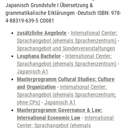
Japanisch Grundstufe I Übersetzung &
grammatikalische Erklärungen -Deutsch ISBN: 978-
4-88319-639-5 C0081
zusätzliche Angebote
-
International Center:
Sprachangebot (ehemals Sprachenzentrum)
-
Sprachangebot und Sonderveranstaltungen
Leuphana Bachelor
-
International Center:
Sprachangebot (ehemals Sprachenzentrum)
-
Japanisch A1
Masterprogramm Cultural Studies: Culture
and Organization
-
International Center:
Sprachangebot (ehemals Sprachenzentrum;
ohne CPs)
-
Japanisch A1
Masterprogramm Governance & Law:
International Economic Law
-
International
Center: Sprachangebot (ehemals