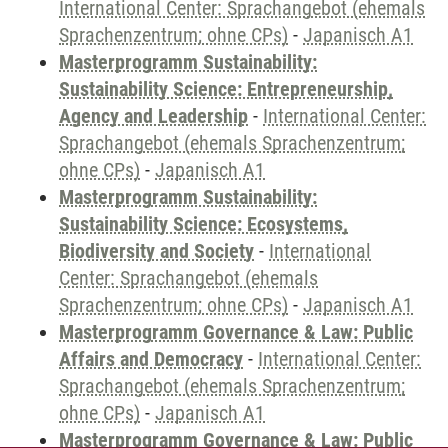
International Center: Sprachangebot (ehemals
Sprachenzentrum; ohne CPs)
-
Japanisch A1
Masterprogramm Sustainability:
Sustainability Science: Entrepreneurship,
Agency and Leadership
-
International Center:
Sprachangebot (ehemals Sprachenzentrum;
ohne CPs)
-
Japanisch A1
Masterprogramm Sustainability:
Sustainability Science: Ecosystems,
Biodiversity and Society
-
International
Center: Sprachangebot (ehemals
Sprachenzentrum; ohne CPs)
-
Japanisch A1
Masterprogramm Governance & Law: Public
Affairs and Democracy
-
International Center:
Sprachangebot (ehemals Sprachenzentrum;
ohne CPs)
-
Japanisch A1
Masterprogramm Governance & Law: Public