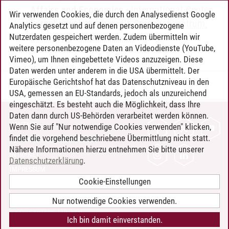
Affairs and Economics
-
International Center:
Wir verwenden Cookies, die durch den Analysedienst Google
Sprachangebot (ehemals Sprachenzentrum;
Analytics gesetzt und auf denen personenbezogene
ohne CPs)
-
Japanisch A1
Nutzerdaten gespeichert werden. Zudem übermitteln wir
weitere personenbezogene Daten an Videodienste (YouTube,
Vimeo), um Ihnen eingebettete Videos anzuzeigen. Diese
Daten werden unter anderem in die USA übermittelt. Der
Europäische Gerichtshof hat das Datenschutzniveau in den
Timo Leder
/
30.06.2024
USA, gemessen an EU-Standards, jedoch als unzureichend
eingeschätzt. Es besteht auch die Möglichkeit, dass Ihre
Daten dann durch US-Behörden verarbeitet werden können.
KONTAKT
Wenn Sie auf "Nur notwendige Cookies verwenden" klicken,
findet die vorgehend beschriebene Übermittlung nicht statt.
LEUPHANA ALS ARBEITGEBER
Nähere Informationen hierzu entnehmen Sie bitte unserer
INTRANET
Datenschutzerklärung
.
IMPRESSUM
Cookie-Einstellungen
DATENSCHUTZ
BARRIEREFREIHEIT
Nur notwendige Cookies verwenden.
COOKIE-EINSTELLUNGEN
Ich bin damit einverstanden.