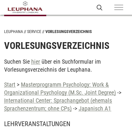
LEUPHANA
SERVICE
VORLESUNGSVERZEICHNIS
VORLESUNGSVERZEICHNIS
Suchen Sie
hier
über ein Suchformular im
Vorlesungsverzeichnis der Leuphana.
Start
>
Masterprogramm Psychology: Work &
Organizational Psychology (M.Sc. Joint Degree)
->
International Center: Sprachangebot (ehemals
Sprachenzentrum; ohne CPs)
->
Japanisch A1
LEHRVERANSTALTUNGEN