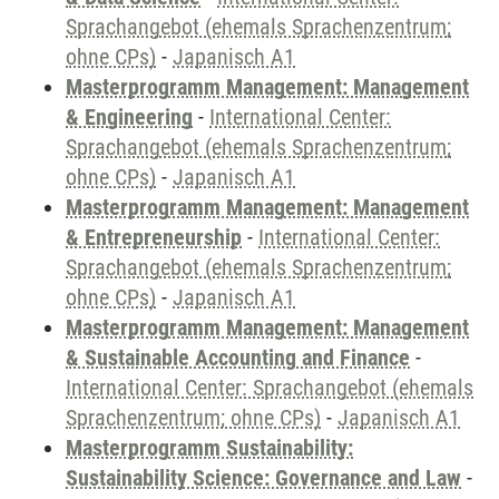
Sprachangebot (ehemals Sprachenzentrum;
ohne CPs)
-
Japanisch A1
Masterprogramm Management: Management
& Engineering
-
International Center:
Sprachangebot (ehemals Sprachenzentrum;
ohne CPs)
-
Japanisch A1
Masterprogramm Management: Management
& Entrepreneurship
-
International Center:
Sprachangebot (ehemals Sprachenzentrum;
ohne CPs)
-
Japanisch A1
Masterprogramm Management: Management
& Sustainable Accounting and Finance
-
International Center: Sprachangebot (ehemals
Sprachenzentrum; ohne CPs)
-
Japanisch A1
Masterprogramm Sustainability:
Sustainability Science: Governance and Law
-