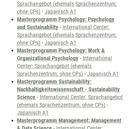
Sprachangebot (ehemals Sprachenzentrum;
ohne CPs)
-
Japanisch A1
Masterprogramm Psychology: Psychology
and Sustainability
-
International Center:
Sprachangebot (ehemals Sprachenzentrum;
ohne CPs)
-
Japanisch A1
Masterprogramm Psychology: Work &
Organizational Psychology
-
International
Center: Sprachangebot (ehemals
Sprachenzentrum; ohne CPs)
-
Japanisch A1
Masterprogramm Sustainability:
Nachhaltigkeitswissenschaft - Sustainability
Science
-
International Center: Sprachangebot
(ehemals Sprachenzentrum; ohne CPs)
-
Japanisch A1
Masterprogramm Management: Management
& Data Science
-
International Center: