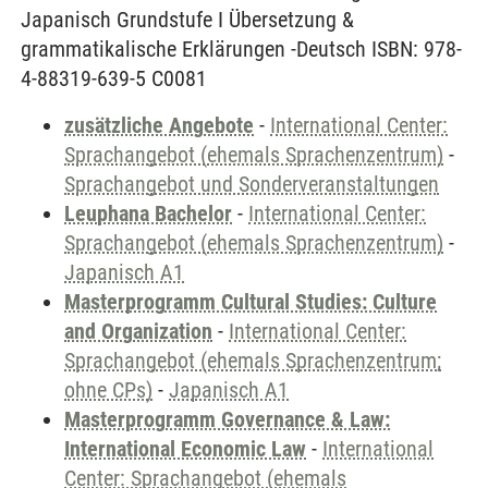
Japanisch Grundstufe I Übersetzung &
grammatikalische Erklärungen -Deutsch ISBN: 978-
4-88319-639-5 C0081
zusätzliche Angebote
-
International Center:
Sprachangebot (ehemals Sprachenzentrum)
-
Sprachangebot und Sonderveranstaltungen
Leuphana Bachelor
-
International Center:
Sprachangebot (ehemals Sprachenzentrum)
-
Japanisch A1
Masterprogramm Cultural Studies: Culture
and Organization
-
International Center:
Sprachangebot (ehemals Sprachenzentrum;
ohne CPs)
-
Japanisch A1
Masterprogramm Governance & Law:
International Economic Law
-
International
Center: Sprachangebot (ehemals