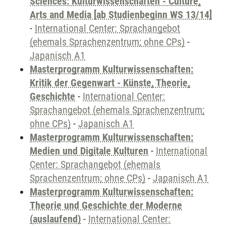
Sciences: Kulturwissenschaften - Culture,
Arts and Media [ab Studienbeginn WS 13/14]
-
International Center: Sprachangebot
(ehemals Sprachenzentrum; ohne CPs)
-
Japanisch A1
Masterprogramm Kulturwissenschaften:
Kritik der Gegenwart - Künste, Theorie,
Geschichte
-
International Center:
Sprachangebot (ehemals Sprachenzentrum;
ohne CPs)
-
Japanisch A1
Masterprogramm Kulturwissenschaften:
Medien und Digitale Kulturen
-
International
Center: Sprachangebot (ehemals
Sprachenzentrum; ohne CPs)
-
Japanisch A1
Masterprogramm Kulturwissenschaften:
Theorie und Geschichte der Moderne
(auslaufend)
-
International Center: