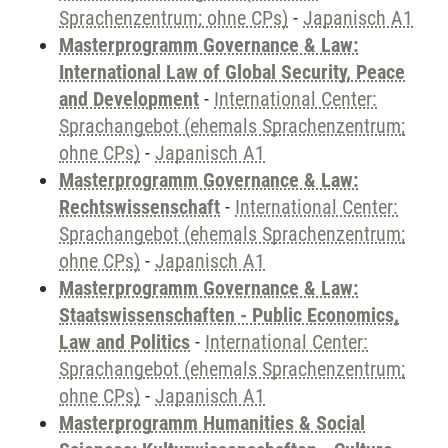
Sprachenzentrum; ohne CPs)
-
Japanisch A1
Masterprogramm Governance & Law:
International Law of Global Security, Peace
and Development
-
International Center:
Sprachangebot (ehemals Sprachenzentrum;
ohne CPs)
-
Japanisch A1
Masterprogramm Governance & Law:
Rechtswissenschaft
-
International Center:
Sprachangebot (ehemals Sprachenzentrum;
ohne CPs)
-
Japanisch A1
Masterprogramm Governance & Law:
Staatswissenschaften - Public Economics,
Law and Politics
-
International Center:
Sprachangebot (ehemals Sprachenzentrum;
ohne CPs)
-
Japanisch A1
Masterprogramm Humanities & Social