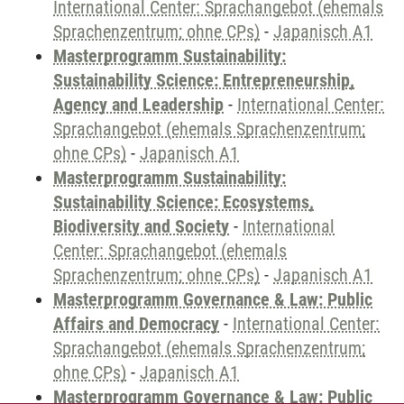
International Center: Sprachangebot (ehemals
Sprachenzentrum; ohne CPs)
-
Japanisch A1
Masterprogramm Sustainability:
Sustainability Science: Entrepreneurship,
Agency and Leadership
-
International Center:
Sprachangebot (ehemals Sprachenzentrum;
ohne CPs)
-
Japanisch A1
Masterprogramm Sustainability:
Sustainability Science: Ecosystems,
Biodiversity and Society
-
International
Center: Sprachangebot (ehemals
Sprachenzentrum; ohne CPs)
-
Japanisch A1
Masterprogramm Governance & Law: Public
Affairs and Democracy
-
International Center:
Sprachangebot (ehemals Sprachenzentrum;
ohne CPs)
-
Japanisch A1
Masterprogramm Governance & Law: Public