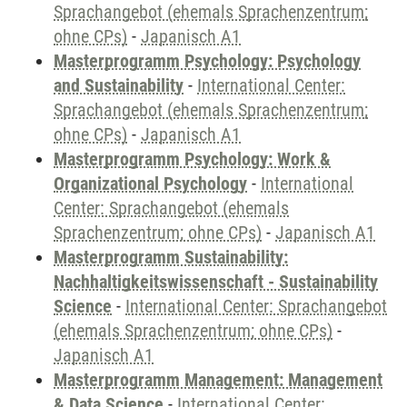
Sprachangebot (ehemals Sprachenzentrum;
ohne CPs)
-
Japanisch A1
Masterprogramm Psychology: Psychology
and Sustainability
-
International Center:
Sprachangebot (ehemals Sprachenzentrum;
ohne CPs)
-
Japanisch A1
Masterprogramm Psychology: Work &
Organizational Psychology
-
International
Center: Sprachangebot (ehemals
Sprachenzentrum; ohne CPs)
-
Japanisch A1
Masterprogramm Sustainability:
Nachhaltigkeitswissenschaft - Sustainability
Science
-
International Center: Sprachangebot
(ehemals Sprachenzentrum; ohne CPs)
-
Japanisch A1
Masterprogramm Management: Management
& Data Science
-
International Center: