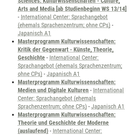
Sciences: Kulturwissenschaften - Culture,
Arts and Media [ab Studienbeginn WS 13/14]
-
International Center: Sprachangebot
(ehemals Sprachenzentrum; ohne CPs)
-
Japanisch A1
Masterprogramm Kulturwissenschaften:
Kritik der Gegenwart - Künste, Theorie,
Geschichte
-
International Center:
Sprachangebot (ehemals Sprachenzentrum;
ohne CPs)
-
Japanisch A1
Masterprogramm Kulturwissenschaften:
Medien und Digitale Kulturen
-
International
Center: Sprachangebot (ehemals
Sprachenzentrum; ohne CPs)
-
Japanisch A1
Masterprogramm Kulturwissenschaften:
Theorie und Geschichte der Moderne
(auslaufend)
-
International Center: