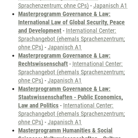
Sprachenzentrum; ohne CPs)
-
Japanisch A1
Masterprogramm Governance & Law:
International Law of Global Security, Peace
and Development
-
International Center:
Sprachangebot (ehemals Sprachenzentrum;
ohne CPs)
-
Japanisch A1
Masterprogramm Governance & Law:
Rechtswissenschaft
-
International Center:
Sprachangebot (ehemals Sprachenzentrum;
ohne CPs)
-
Japanisch A1
Masterprogramm Governance & Law:
Staatswissenschaften - Public Economics,
Law and Politics
-
International Center:
Sprachangebot (ehemals Sprachenzentrum;
ohne CPs)
-
Japanisch A1
Masterprogramm Humanities & Social