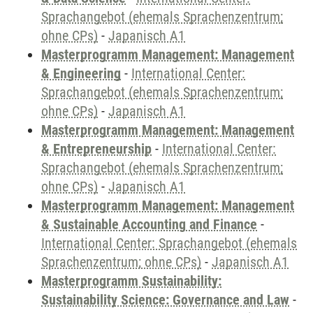
Sprachangebot (ehemals Sprachenzentrum;
ohne CPs)
-
Japanisch A1
Masterprogramm Management: Management
& Engineering
-
International Center:
Sprachangebot (ehemals Sprachenzentrum;
ohne CPs)
-
Japanisch A1
Masterprogramm Management: Management
& Entrepreneurship
-
International Center:
Sprachangebot (ehemals Sprachenzentrum;
ohne CPs)
-
Japanisch A1
Masterprogramm Management: Management
& Sustainable Accounting and Finance
-
International Center: Sprachangebot (ehemals
Sprachenzentrum; ohne CPs)
-
Japanisch A1
Masterprogramm Sustainability:
Sustainability Science: Governance and Law
-