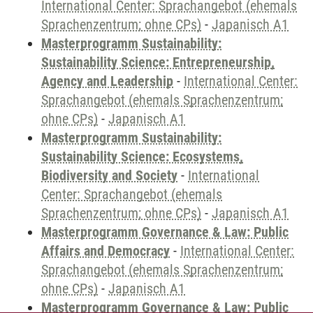
International Center: Sprachangebot (ehemals
Sprachenzentrum; ohne CPs)
-
Japanisch A1
Masterprogramm Sustainability:
Sustainability Science: Entrepreneurship,
Agency and Leadership
-
International Center:
Sprachangebot (ehemals Sprachenzentrum;
ohne CPs)
-
Japanisch A1
Masterprogramm Sustainability:
Sustainability Science: Ecosystems,
Biodiversity and Society
-
International
Center: Sprachangebot (ehemals
Sprachenzentrum; ohne CPs)
-
Japanisch A1
Masterprogramm Governance & Law: Public
Affairs and Democracy
-
International Center:
Sprachangebot (ehemals Sprachenzentrum;
ohne CPs)
-
Japanisch A1
Masterprogramm Governance & Law: Public