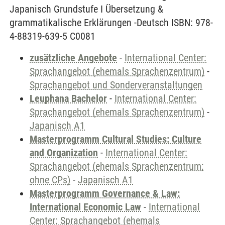
Japanisch Grundstufe I Übersetzung &
grammatikalische Erklärungen -Deutsch ISBN: 978-
4-88319-639-5 C0081
zusätzliche Angebote
-
International Center:
Sprachangebot (ehemals Sprachenzentrum)
-
Sprachangebot und Sonderveranstaltungen
Leuphana Bachelor
-
International Center:
Sprachangebot (ehemals Sprachenzentrum)
-
Japanisch A1
Masterprogramm Cultural Studies: Culture
and Organization
-
International Center:
Sprachangebot (ehemals Sprachenzentrum;
ohne CPs)
-
Japanisch A1
Masterprogramm Governance & Law:
International Economic Law
-
International
Center: Sprachangebot (ehemals