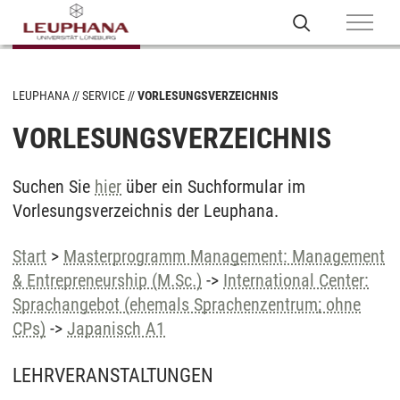
LEUPHANA
SERVICE
VORLESUNGSVERZEICHNIS
VORLESUNGSVERZEICHNIS
Suchen Sie
hier
über ein Suchformular im
Vorlesungsverzeichnis der Leuphana.
Start
>
Masterprogramm Management: Management
& Entrepreneurship (M.Sc.)
->
International Center:
Sprachangebot (ehemals Sprachenzentrum; ohne
CPs)
->
Japanisch A1
LEHRVERANSTALTUNGEN