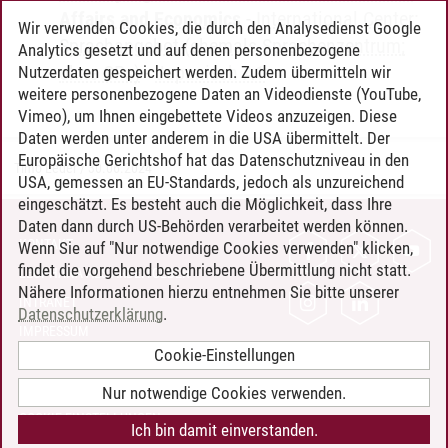
Affairs and Economics
-
International Center:
Wir verwenden Cookies, die durch den Analysedienst Google
Sprachangebot (ehemals Sprachenzentrum;
Analytics gesetzt und auf denen personenbezogene
ohne CPs)
-
Japanisch A1
Nutzerdaten gespeichert werden. Zudem übermitteln wir
weitere personenbezogene Daten an Videodienste (YouTube,
Vimeo), um Ihnen eingebettete Videos anzuzeigen. Diese
Daten werden unter anderem in die USA übermittelt. Der
Europäische Gerichtshof hat das Datenschutzniveau in den
Timo Leder
/
30.06.2024
USA, gemessen an EU-Standards, jedoch als unzureichend
eingeschätzt. Es besteht auch die Möglichkeit, dass Ihre
Daten dann durch US-Behörden verarbeitet werden können.
KONTAKT
Wenn Sie auf "Nur notwendige Cookies verwenden" klicken,
findet die vorgehend beschriebene Übermittlung nicht statt.
LEUPHANA ALS ARBEITGEBER
Nähere Informationen hierzu entnehmen Sie bitte unserer
INTRANET
Datenschutzerklärung
.
IMPRESSUM
Cookie-Einstellungen
DATENSCHUTZ
BARRIEREFREIHEIT
Nur notwendige Cookies verwenden.
COOKIE-EINSTELLUNGEN
Ich bin damit einverstanden.