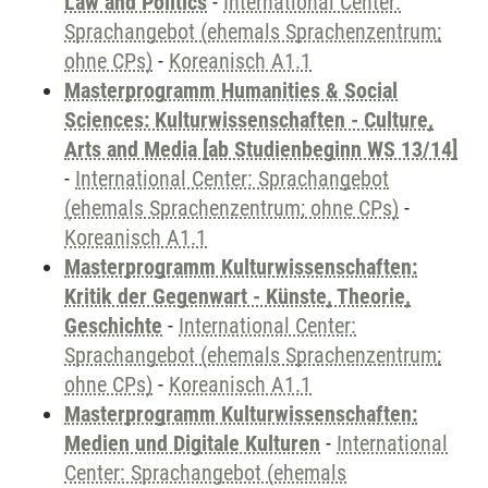
Law and Politics
-
International Center:
Sprachangebot (ehemals Sprachenzentrum;
ohne CPs)
-
Koreanisch A1.1
Masterprogramm Humanities & Social
Sciences: Kulturwissenschaften - Culture,
Arts and Media [ab Studienbeginn WS 13/14]
-
International Center: Sprachangebot
(ehemals Sprachenzentrum; ohne CPs)
-
Koreanisch A1.1
Masterprogramm Kulturwissenschaften:
Kritik der Gegenwart - Künste, Theorie,
Geschichte
-
International Center:
Sprachangebot (ehemals Sprachenzentrum;
ohne CPs)
-
Koreanisch A1.1
Masterprogramm Kulturwissenschaften:
Medien und Digitale Kulturen
-
International
Center: Sprachangebot (ehemals