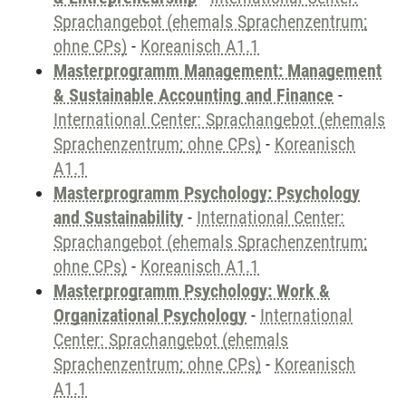
Sprachangebot (ehemals Sprachenzentrum;
ohne CPs)
-
Koreanisch A1.1
Masterprogramm Management: Management
& Sustainable Accounting and Finance
-
International Center: Sprachangebot (ehemals
Sprachenzentrum; ohne CPs)
-
Koreanisch
A1.1
Masterprogramm Psychology: Psychology
and Sustainability
-
International Center:
Sprachangebot (ehemals Sprachenzentrum;
ohne CPs)
-
Koreanisch A1.1
Masterprogramm Psychology: Work &
Organizational Psychology
-
International
Center: Sprachangebot (ehemals
Sprachenzentrum; ohne CPs)
-
Koreanisch
A1.1