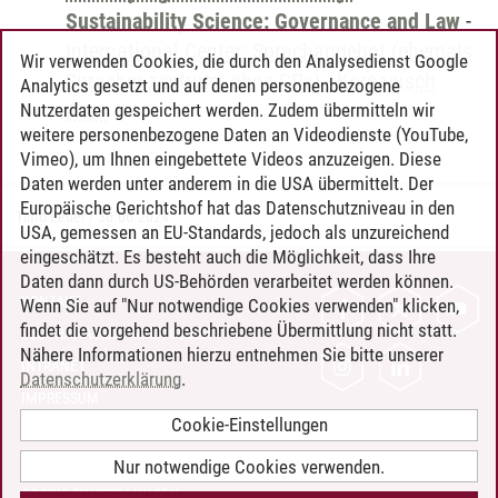
Sustainability Science: Governance and Law
-
International Center: Sprachangebot (ehemals
Wir verwenden Cookies, die durch den Analysedienst Google
Sprachenzentrum; ohne CPs)
-
Koreanisch
Analytics gesetzt und auf denen personenbezogene
A1.1
Nutzerdaten gespeichert werden. Zudem übermitteln wir
weitere personenbezogene Daten an Videodienste (YouTube,
Vimeo), um Ihnen eingebettete Videos anzuzeigen. Diese
Daten werden unter anderem in die USA übermittelt. Der
Europäische Gerichtshof hat das Datenschutzniveau in den
Timo Leder
/
30.06.2024
USA, gemessen an EU-Standards, jedoch als unzureichend
eingeschätzt. Es besteht auch die Möglichkeit, dass Ihre
Daten dann durch US-Behörden verarbeitet werden können.
KONTAKT
Wenn Sie auf "Nur notwendige Cookies verwenden" klicken,
findet die vorgehend beschriebene Übermittlung nicht statt.
LEUPHANA ALS ARBEITGEBER
Nähere Informationen hierzu entnehmen Sie bitte unserer
INTRANET
Datenschutzerklärung
.
IMPRESSUM
Cookie-Einstellungen
DATENSCHUTZ
BARRIEREFREIHEIT
Nur notwendige Cookies verwenden.
COOKIE-EINSTELLUNGEN