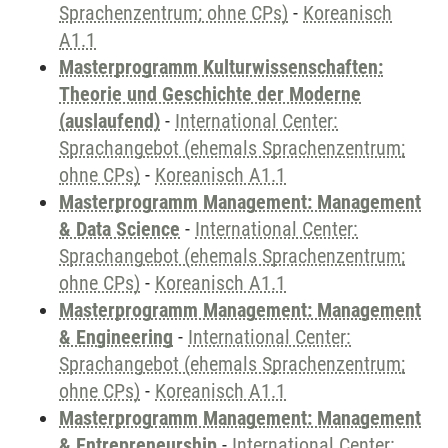
Sprachenzentrum; ohne CPs)
-
Koreanisch
A1.1
Masterprogramm Kulturwissenschaften:
Theorie und Geschichte der Moderne
(auslaufend)
-
International Center:
Sprachangebot (ehemals Sprachenzentrum;
ohne CPs)
-
Koreanisch A1.1
Masterprogramm Management: Management
& Data Science
-
International Center:
Sprachangebot (ehemals Sprachenzentrum;
ohne CPs)
-
Koreanisch A1.1
Masterprogramm Management: Management
& Engineering
-
International Center:
Sprachangebot (ehemals Sprachenzentrum;
ohne CPs)
-
Koreanisch A1.1
Masterprogramm Management: Management
& Entrepreneurship
-
International Center: