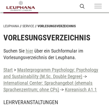
LEUPHANA
SERVICE
VORLESUNGSVERZEICHNIS
VORLESUNGSVERZEICHNIS
Suchen Sie
hier
über ein Suchformular im
Vorlesungsverzeichnis der Leuphana.
Start
>
Masterprogramm Psychology: Psychology
and Sustainability (M.Sc. Double Degree)
->
International Center: Sprachangebot (ehemals
Sprachenzentrum; ohne CPs)
->
Koreanisch A1.1
LEHRVERANSTALTUNGEN