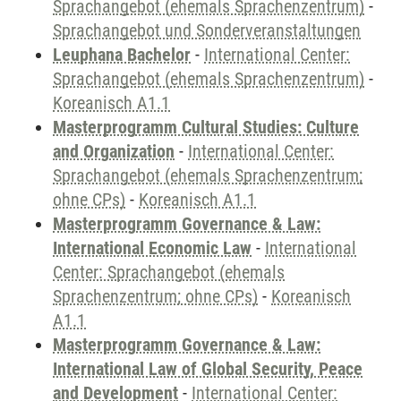
Sprachangebot (ehemals Sprachenzentrum)
-
Sprachangebot und Sonderveranstaltungen
Leuphana Bachelor
-
International Center:
Sprachangebot (ehemals Sprachenzentrum)
-
Koreanisch A1.1
Masterprogramm Cultural Studies: Culture
and Organization
-
International Center:
Sprachangebot (ehemals Sprachenzentrum;
ohne CPs)
-
Koreanisch A1.1
Masterprogramm Governance & Law:
International Economic Law
-
International
Center: Sprachangebot (ehemals
Sprachenzentrum; ohne CPs)
-
Koreanisch
A1.1
Masterprogramm Governance & Law:
International Law of Global Security, Peace
and Development
-
International Center: