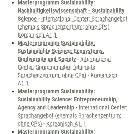
Masterprogramm Sustainability:
Nachhaltigkeitswissenschaft - Sustainability
Science
-
International Center: Sprachangebot
(ehemals Sprachenzentrum; ohne CPs)
-
Koreanisch A1.1
Masterprogramm Sustainability:
Sustainability Science: Ecosystems,
Biodiversity and Society
-
International
Center: Sprachangebot (ehemals
Sprachenzentrum; ohne CPs)
-
Koreanisch
A1.1
Masterprogramm Sustainability:
Sustainability Science: Entrepreneurship,
Agency and Leadership
-
International Center:
Sprachangebot (ehemals Sprachenzentrum;
ohne CPs)
-
Koreanisch A1.1
Masterprogramm Sustainability: