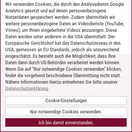
Wir verwenden Cookies, die durch den Analysedienst Google
Analytics gesetzt und auf denen personenbezogene
Nutzerdaten gespeichert werden. Zudem übermitteln wir
weitere personenbezogene Daten an Videodienste (YouTube,
Timo Leder
/
30.06.2024
Vimeo), um Ihnen eingebettete Videos anzuzeigen. Diese
Daten werden unter anderem in die USA übermittelt. Der
Europäische Gerichtshof hat das Datenschutzniveau in den
USA, gemessen an EU-Standards, jedoch als unzureichend
eingeschätzt. Es besteht auch die Möglichkeit, dass Ihre
Daten dann durch US-Behörden verarbeitet werden können.
KONTAKT
Wenn Sie auf "Nur notwendige Cookies verwenden" klicken,
findet die vorgehend beschriebene Übermittlung nicht statt.
LEUPHANA ALS ARBEITGEBER
Nähere Informationen hierzu entnehmen Sie bitte unserer
INTRANET
Datenschutzerklärung
.
IMPRESSUM
Cookie-Einstellungen
DATENSCHUTZ
BARRIEREFREIHEIT
Nur notwendige Cookies verwenden.
COOKIE-EINSTELLUNGEN
Ich bin damit einverstanden.