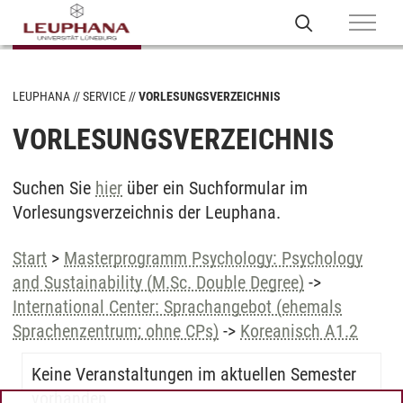
LEUPHANA
SERVICE
VORLESUNGSVERZEICHNIS
VORLESUNGSVERZEICHNIS
Suchen Sie
hier
über ein Suchformular im
Vorlesungsverzeichnis der Leuphana.
Start
>
Masterprogramm Psychology: Psychology
and Sustainability (M.Sc. Double Degree)
->
International Center: Sprachangebot (ehemals
Sprachenzentrum; ohne CPs)
->
Koreanisch A1.2
Keine Veranstaltungen im aktuellen Semester
vorhanden