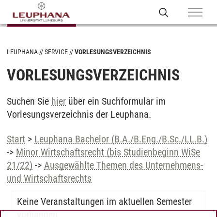
LEUPHANA
SERVICE
VORLESUNGSVERZEICHNIS
VORLESUNGSVERZEICHNIS
Suchen Sie
hier
über ein Suchformular im
Vorlesungsverzeichnis der Leuphana.
Start
>
Leuphana Bachelor (B.A./B.Eng./B.Sc./LL.B.)
->
Minor Wirtschaftsrecht (bis Studienbeginn WiSe
21/22)
->
Ausgewählte Themen des Unternehmens-
und Wirtschaftsrechts
Keine Veranstaltungen im aktuellen Semester
vorhanden