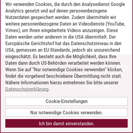
Wir verwenden Cookies, die durch den Analysedienst Google
Analytics gesetzt und auf denen personenbezogene
Nutzerdaten gespeichert werden. Zudem übermitteln wir
weitere personenbezogene Daten an Videodienste (YouTube,
Timo Leder
/
30.06.2024
Vimeo), um Ihnen eingebettete Videos anzuzeigen. Diese
Daten werden unter anderem in die USA übermittelt. Der
Europäische Gerichtshof hat das Datenschutzniveau in den
USA, gemessen an EU-Standards, jedoch als unzureichend
eingeschätzt. Es besteht auch die Möglichkeit, dass Ihre
Daten dann durch US-Behörden verarbeitet werden können.
KONTAKT
Wenn Sie auf "Nur notwendige Cookies verwenden" klicken,
findet die vorgehend beschriebene Übermittlung nicht statt.
LEUPHANA ALS ARBEITGEBER
Nähere Informationen hierzu entnehmen Sie bitte unserer
INTRANET
Datenschutzerklärung
.
IMPRESSUM
Cookie-Einstellungen
DATENSCHUTZ
BARRIEREFREIHEIT
Nur notwendige Cookies verwenden.
COOKIE-EINSTELLUNGEN
Ich bin damit einverstanden.