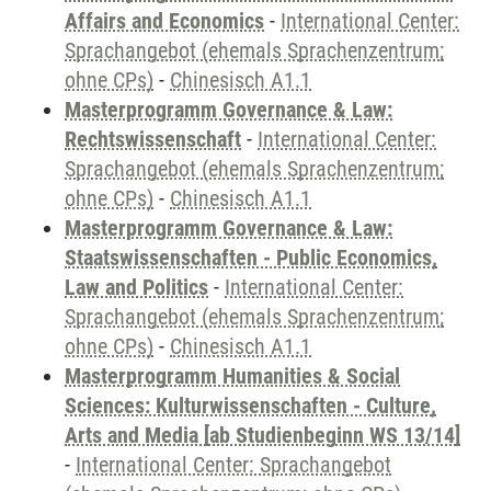
Affairs and Economics
-
International Center:
Sprachangebot (ehemals Sprachenzentrum;
ohne CPs)
-
Chinesisch A1.1
Masterprogramm Governance & Law:
Rechtswissenschaft
-
International Center:
Sprachangebot (ehemals Sprachenzentrum;
ohne CPs)
-
Chinesisch A1.1
Masterprogramm Governance & Law:
Staatswissenschaften - Public Economics,
Law and Politics
-
International Center:
Sprachangebot (ehemals Sprachenzentrum;
ohne CPs)
-
Chinesisch A1.1
Masterprogramm Humanities & Social
Sciences: Kulturwissenschaften - Culture,
Arts and Media [ab Studienbeginn WS 13/14]
-
International Center: Sprachangebot