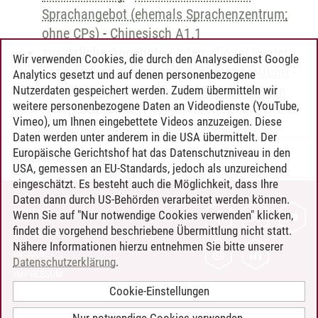
Sprachangebot (ehemals Sprachenzentrum;
ohne CPs)
-
Chinesisch A1.1
zusätzliche Angebote
-
International Center:
Wir verwenden Cookies, die durch den Analysedienst Google
Sprachangebot (ehemals Sprachenzentrum)
-
Analytics gesetzt und auf denen personenbezogene
Sprachangebot und Sonderveranstaltungen
Nutzerdaten gespeichert werden. Zudem übermitteln wir
weitere personenbezogene Daten an Videodienste (YouTube,
Vimeo), um Ihnen eingebettete Videos anzuzeigen. Diese
Daten werden unter anderem in die USA übermittelt. Der
Europäische Gerichtshof hat das Datenschutzniveau in den
Timo Leder
/
30.06.2024
USA, gemessen an EU-Standards, jedoch als unzureichend
eingeschätzt. Es besteht auch die Möglichkeit, dass Ihre
Daten dann durch US-Behörden verarbeitet werden können.
KONTAKT
Wenn Sie auf "Nur notwendige Cookies verwenden" klicken,
findet die vorgehend beschriebene Übermittlung nicht statt.
LEUPHANA ALS ARBEITGEBER
Nähere Informationen hierzu entnehmen Sie bitte unserer
INTRANET
Datenschutzerklärung
.
IMPRESSUM
Cookie-Einstellungen
DATENSCHUTZ
BARRIEREFREIHEIT
Nur notwendige Cookies verwenden.