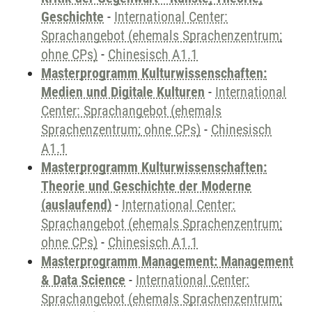
Geschichte
-
International Center:
Sprachangebot (ehemals Sprachenzentrum;
ohne CPs)
-
Chinesisch A1.1
Masterprogramm Kulturwissenschaften:
Medien und Digitale Kulturen
-
International
Center: Sprachangebot (ehemals
Sprachenzentrum; ohne CPs)
-
Chinesisch
A1.1
Masterprogramm Kulturwissenschaften:
Theorie und Geschichte der Moderne
(auslaufend)
-
International Center:
Sprachangebot (ehemals Sprachenzentrum;
ohne CPs)
-
Chinesisch A1.1
Masterprogramm Management: Management
& Data Science
-
International Center:
Sprachangebot (ehemals Sprachenzentrum;