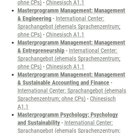
ohne CPs)
-
Chinesisch A1.1
Masterprogramm Management: Management
& Engineering
-
International Center:
Sprachangebot (ehemals Sprachenzentrum;
ohne CPs)
-
Chinesisch A1.1
Masterprogramm Management: Management
& Entrepreneurship
-
International Center:
Sprachangebot (ehemals Sprachenzentrum;
ohne CPs)
-
Chinesisch A1.1
Masterprogramm Management: Management
& Sustainable Accounting and Finance
-
International Center: Sprachangebot (ehemals
Sprachenzentrum; ohne CPs)
-
Chinesisch
A1.1
Masterprogramm Psychology: Psychology
and Sustainability
-
International Center:
Sprachangebot (ehemals Sprachenzentrum;