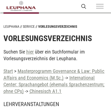
LEUPHANA
SERVICE
VORLESUNGSVERZEICHNIS
VORLESUNGSVERZEICHNIS
Suchen Sie
hier
über ein Suchformular im
Vorlesungsverzeichnis der Leuphana.
Start
>
Masterprogramm Governance & Law: Public
Affairs and Economics (M.Sc.)
->
International
Center: Sprachangebot (ehemals Sprachenzentrum;
ohne CPs)
->
Chinesisch A1.1
LEHRVERANSTALTUNGEN