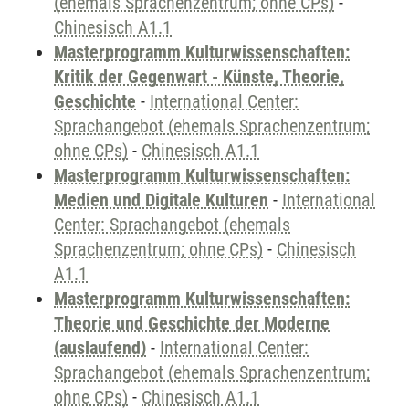
(ehemals Sprachenzentrum; ohne CPs)
-
Chinesisch A1.1
Masterprogramm Kulturwissenschaften:
Kritik der Gegenwart - Künste, Theorie,
Geschichte
-
International Center:
Sprachangebot (ehemals Sprachenzentrum;
ohne CPs)
-
Chinesisch A1.1
Masterprogramm Kulturwissenschaften:
Medien und Digitale Kulturen
-
International
Center: Sprachangebot (ehemals
Sprachenzentrum; ohne CPs)
-
Chinesisch
A1.1
Masterprogramm Kulturwissenschaften:
Theorie und Geschichte der Moderne
(auslaufend)
-
International Center:
Sprachangebot (ehemals Sprachenzentrum;
ohne CPs)
-
Chinesisch A1.1