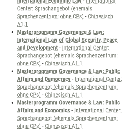
International Economic Law
-
International
Center: Sprachangebot (ehemals
Sprachenzentrum; ohne CPs)
-
Chinesisch
A1.1
Masterprogramm Governance & Law:
International Law of Global Security, Peace
and Development
-
International Center:
Sprachangebot (ehemals Sprachenzentrum;
ohne CPs)
-
Chinesisch A1.1
Masterprogramm Governance & Law: Public
Affairs and Democracy
-
International Center:
Sprachangebot (ehemals Sprachenzentrum;
ohne CPs)
-
Chinesisch A1.1
Masterprogramm Governance & Law: Public
Affairs and Economics
-
International Center:
Sprachangebot (ehemals Sprachenzentrum;
ohne CPs)
-
Chinesisch A1.1