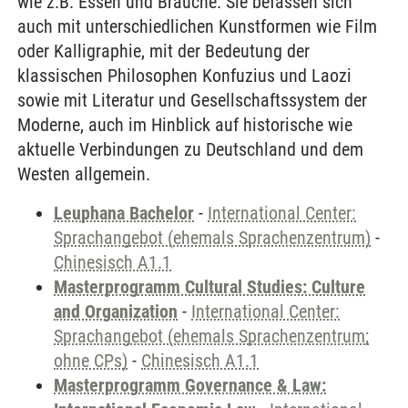
wie z.B. Essen und Bräuche. Sie befassen sich
auch mit unterschiedlichen Kunstformen wie Film
oder Kalligraphie, mit der Bedeutung der
klassischen Philosophen Konfuzius und Laozi
sowie mit Literatur und Gesellschaftssystem der
Moderne, auch im Hinblick auf historische wie
aktuelle Verbindungen zu Deutschland und dem
Westen allgemein.
Leuphana Bachelor
-
International Center:
Sprachangebot (ehemals Sprachenzentrum)
-
Chinesisch A1.1
Masterprogramm Cultural Studies: Culture
and Organization
-
International Center:
Sprachangebot (ehemals Sprachenzentrum;
ohne CPs)
-
Chinesisch A1.1
Masterprogramm Governance & Law: