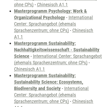
ohne CPs)
-
Chinesisch A1.1
Masterprogramm Psychology: Work &
Organizational Psychology
-
International
Center: Sprachangebot (ehemals
Sprachenzentrum; ohne CPs)
-
Chinesisch
A1.1
Masterprogramm Sustainability:
Nachhaltigkeitswissenschaft - Sustainability
Science
-
International Center: Sprachangebot
(ehemals Sprachenzentrum; ohne CPs)
-
Chinesisch A1.1
Masterprogramm Sustainability:
Sustainability Science: Ecosystems,
Biodiversity and Society
-
International
Center: Sprachangebot (ehemals
Sprachenzentrum; ohne CPs)
-
Chinesisch