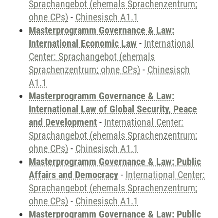
Sprachangebot (ehemals Sprachenzentrum;
ohne CPs)
-
Chinesisch A1.1
Masterprogramm Governance & Law:
International Economic Law
-
International
Center: Sprachangebot (ehemals
Sprachenzentrum; ohne CPs)
-
Chinesisch
A1.1
Masterprogramm Governance & Law:
International Law of Global Security, Peace
and Development
-
International Center:
Sprachangebot (ehemals Sprachenzentrum;
ohne CPs)
-
Chinesisch A1.1
Masterprogramm Governance & Law: Public
Affairs and Democracy
-
International Center:
Sprachangebot (ehemals Sprachenzentrum;
ohne CPs)
-
Chinesisch A1.1
Masterprogramm Governance & Law: Public