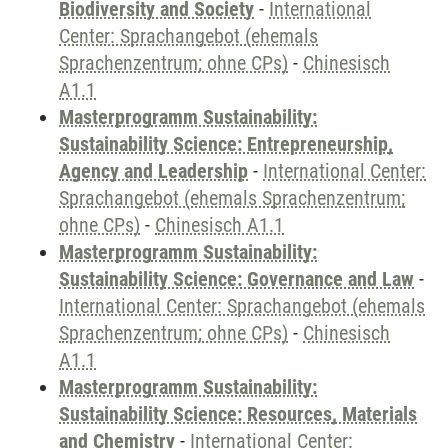
Biodiversity and Society
-
International
Center: Sprachangebot (ehemals
Sprachenzentrum; ohne CPs)
-
Chinesisch
A1.1
Masterprogramm Sustainability:
Sustainability Science: Entrepreneurship,
Agency and Leadership
-
International Center:
Sprachangebot (ehemals Sprachenzentrum;
ohne CPs)
-
Chinesisch A1.1
Masterprogramm Sustainability:
Sustainability Science: Governance and Law
-
International Center: Sprachangebot (ehemals
Sprachenzentrum; ohne CPs)
-
Chinesisch
A1.1
Masterprogramm Sustainability:
Sustainability Science: Resources, Materials
and Chemistry
-
International Center: