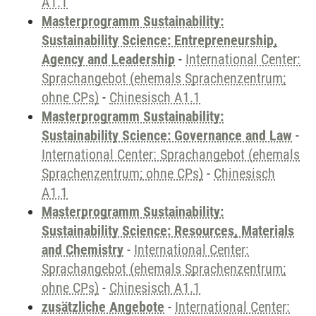
A1.1
Masterprogramm Sustainability:
Sustainability Science: Entrepreneurship,
Agency and Leadership
-
International Center:
Sprachangebot (ehemals Sprachenzentrum;
ohne CPs)
-
Chinesisch A1.1
Masterprogramm Sustainability:
Sustainability Science: Governance and Law
-
International Center: Sprachangebot (ehemals
Sprachenzentrum; ohne CPs)
-
Chinesisch
A1.1
Masterprogramm Sustainability:
Sustainability Science: Resources, Materials
and Chemistry
-
International Center:
Sprachangebot (ehemals Sprachenzentrum;
ohne CPs)
-
Chinesisch A1.1
zusätzliche Angebote
-
International Center: