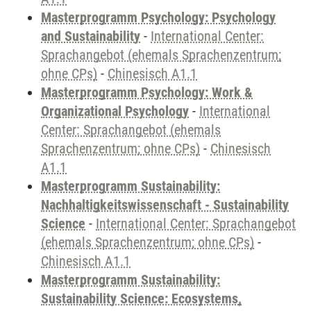
Masterprogramm Psychology: Psychology
and Sustainability
-
International Center:
Sprachangebot (ehemals Sprachenzentrum;
ohne CPs)
-
Chinesisch A1.1
Masterprogramm Psychology: Work &
Organizational Psychology
-
International
Center: Sprachangebot (ehemals
Sprachenzentrum; ohne CPs)
-
Chinesisch
A1.1
Masterprogramm Sustainability:
Nachhaltigkeitswissenschaft - Sustainability
Science
-
International Center: Sprachangebot
(ehemals Sprachenzentrum; ohne CPs)
-
Chinesisch A1.1
Masterprogramm Sustainability:
Sustainability Science: Ecosystems,