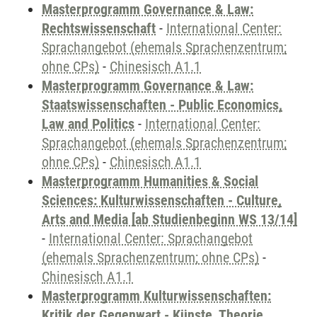
Masterprogramm Governance & Law:
Rechtswissenschaft
-
International Center:
Sprachangebot (ehemals Sprachenzentrum;
ohne CPs)
-
Chinesisch A1.1
Masterprogramm Governance & Law:
Staatswissenschaften - Public Economics,
Law and Politics
-
International Center:
Sprachangebot (ehemals Sprachenzentrum;
ohne CPs)
-
Chinesisch A1.1
Masterprogramm Humanities & Social
Sciences: Kulturwissenschaften - Culture,
Arts and Media [ab Studienbeginn WS 13/14]
-
International Center: Sprachangebot
(ehemals Sprachenzentrum; ohne CPs)
-
Chinesisch A1.1
Masterprogramm Kulturwissenschaften:
Kritik der Gegenwart - Künste, Theorie,