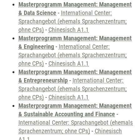
Masterprogramm Management: Management
& Data Science
-
International Center:
Sprachangebot (ehemals Sprachenzentrum;
ohne CPs)
-
Chinesisch A1.1
Masterprogramm Management: Management
& Engineering
-
International Center:
Sprachangebot (ehemals Sprachenzentrum;
ohne CPs)
-
Chinesisch A1.1
Masterprogramm Management: Management
& Entrepreneurship
-
International Center:
Sprachangebot (ehemals Sprachenzentrum;
ohne CPs)
-
Chinesisch A1.1
Masterprogramm Management: Management
& Sustainable Accounting and Finance
-
International Center: Sprachangebot (ehemals
Sprachenzentrum; ohne CPs)
-
Chinesisch
A1.1