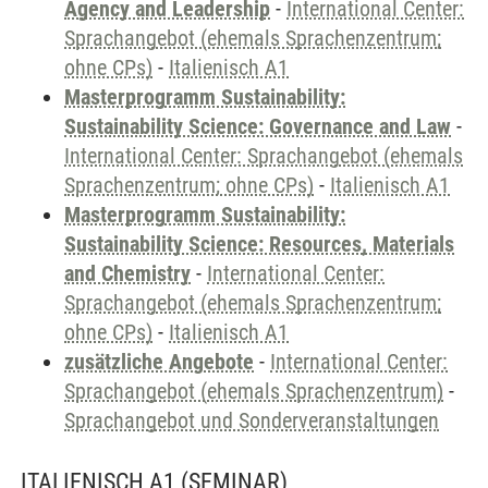
Agency and Leadership
-
International Center:
Sprachangebot (ehemals Sprachenzentrum;
ohne CPs)
-
Italienisch A1
Masterprogramm Sustainability:
Sustainability Science: Governance and Law
-
International Center: Sprachangebot (ehemals
Sprachenzentrum; ohne CPs)
-
Italienisch A1
Masterprogramm Sustainability:
Sustainability Science: Resources, Materials
and Chemistry
-
International Center:
Sprachangebot (ehemals Sprachenzentrum;
ohne CPs)
-
Italienisch A1
zusätzliche Angebote
-
International Center:
Sprachangebot (ehemals Sprachenzentrum)
-
Sprachangebot und Sonderveranstaltungen
ITALIENISCH A1
(SEMINAR)