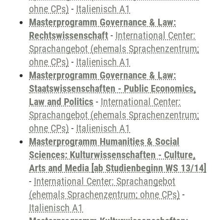
ohne CPs)
-
Italienisch A1
Masterprogramm Governance & Law:
Rechtswissenschaft
-
International Center:
Sprachangebot (ehemals Sprachenzentrum;
ohne CPs)
-
Italienisch A1
Masterprogramm Governance & Law:
Staatswissenschaften - Public Economics,
Law and Politics
-
International Center:
Sprachangebot (ehemals Sprachenzentrum;
ohne CPs)
-
Italienisch A1
Masterprogramm Humanities & Social
Sciences: Kulturwissenschaften - Culture,
Arts and Media [ab Studienbeginn WS 13/14]
-
International Center: Sprachangebot
(ehemals Sprachenzentrum; ohne CPs)
-
Italienisch A1