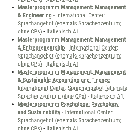
Masterprogramm Management: Management
& Engineering
-
International Center:
Sprachangebot (ehemals Sprachenzentrum;
ohne CPs)
-
Italienisch A1
Masterprogramm Management: Management
& Entrepreneurship
-
International Center:
Sprachangebot (ehemals Sprachenzentrum;
ohne CPs)
-
Italienisch A1
Masterprogramm Management: Management
& Sustainable Accounting and Finance
-
International Center: Sprachangebot (ehemals
Sprachenzentrum; ohne CPs)
-
Italienisch A1
Masterprogramm Psychology: Psychology
and Sustainability
-
International Center:
Sprachangebot (ehemals Sprachenzentrum;
ohne CPs)
-
Italienisch A1