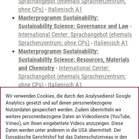
Sprachangebot (ehemals Sprachenzentrum;
ohne CPs)
-
Italienisch A1
Masterprogramm Sustainability:
Sustainability Science: Governance and Law
-
International Center: Sprachangebot (ehemals
Sprachenzentrum; ohne CPs)
-
Italienisch A1
Masterprogramm Sustainability:
Sustainability Science: Resources, Materials
and Chemistry
-
International Center:
Sprachangebot (ehemals Sprachenzentrum;
ohne CPs)
-
Italienisch A1
zusätzliche Angebote
-
International Center:
Wir verwenden Cookies, die durch den Analysedienst Google
Sprachangebot (ehemals Sprachenzentrum)
-
Analytics gesetzt und auf denen personenbezogene
Sprachangebot und Sonderveranstaltungen
Nutzerdaten gespeichert werden. Zudem übermitteln wir
weitere personenbezogene Daten an Videodienste (YouTube,
Vimeo), um Ihnen eingebettete Videos anzuzeigen. Diese
Daten werden unter anderem in die USA übermittelt. Der
Europäische Gerichtshof hat das Datenschutzniveau in den