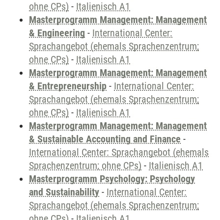
ohne CPs)
-
Italienisch A1
Masterprogramm Management: Management
& Engineering
-
International Center:
Sprachangebot (ehemals Sprachenzentrum;
ohne CPs)
-
Italienisch A1
Masterprogramm Management: Management
& Entrepreneurship
-
International Center:
Sprachangebot (ehemals Sprachenzentrum;
ohne CPs)
-
Italienisch A1
Masterprogramm Management: Management
& Sustainable Accounting and Finance
-
International Center: Sprachangebot (ehemals
Sprachenzentrum; ohne CPs)
-
Italienisch A1
Masterprogramm Psychology: Psychology
and Sustainability
-
International Center:
Sprachangebot (ehemals Sprachenzentrum;
ohne CPs)
-
Italienisch A1