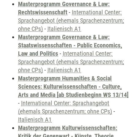
Masterprogramm Governance & Law:
Rechtswissenschaft
-
International Center:
Sprachangebot (ehemals Sprachenzentrum;
ohne CPs)
-
Italienisch A1
Masterprogramm Governance & Law:
Staatswissenschaften - Public Economics,
Law and Politics
-
International Center:
Sprachangebot (ehemals Sprachenzentrum;
ohne CPs)
-
Italienisch A1
Masterprogramm Humanities & Social
Sciences: Kulturwissenschaften - Culture,
Arts and Media [ab Studienbeginn WS 13/14]
-
International Center: Sprachangebot
(ehemals Sprachenzentrum; ohne CPs)
-
Italienisch A1
Masterprogramm Kulturwissenschaften:
Kritik der Gegenwart - Künste, Theorie,