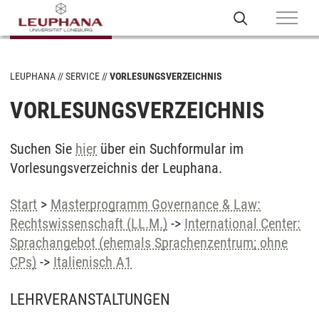
LEUPHANA
SERVICE
VORLESUNGSVERZEICHNIS
VORLESUNGSVERZEICHNIS
Suchen Sie
hier
über ein Suchformular im
Vorlesungsverzeichnis der Leuphana.
Start
>
Masterprogramm Governance & Law:
Rechtswissenschaft (LL.M.)
->
International Center:
Sprachangebot (ehemals Sprachenzentrum; ohne
CPs)
->
Italienisch A1
LEHRVERANSTALTUNGEN