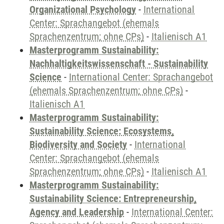
Organizational Psychology
-
International
Center: Sprachangebot (ehemals
Sprachenzentrum; ohne CPs)
-
Italienisch A1
Masterprogramm Sustainability:
Nachhaltigkeitswissenschaft - Sustainability
Science
-
International Center: Sprachangebot
(ehemals Sprachenzentrum; ohne CPs)
-
Italienisch A1
Masterprogramm Sustainability:
Sustainability Science: Ecosystems,
Biodiversity and Society
-
International
Center: Sprachangebot (ehemals
Sprachenzentrum; ohne CPs)
-
Italienisch A1
Masterprogramm Sustainability:
Sustainability Science: Entrepreneurship,
Agency and Leadership
-
International Center: