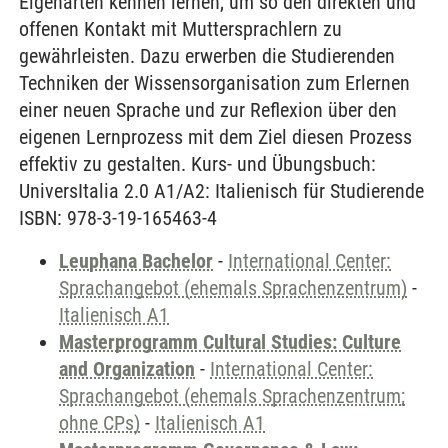
Eigenarten kennen lernen, um so den direkten und
offenen Kontakt mit Muttersprachlern zu
gewährleisten. Dazu erwerben die Studierenden
Techniken der Wissensorganisation zum Erlernen
einer neuen Sprache und zur Reflexion über den
eigenen Lernprozess mit dem Ziel diesen Prozess
effektiv zu gestalten. Kurs- und Übungsbuch:
UniversItalia 2.0 A1/A2: Italienisch für Studierende
ISBN: 978-3-19-165463-4
Leuphana Bachelor
-
International Center:
Sprachangebot (ehemals Sprachenzentrum)
-
Italienisch A1
Masterprogramm Cultural Studies: Culture
and Organization
-
International Center:
Sprachangebot (ehemals Sprachenzentrum;
ohne CPs)
-
Italienisch A1