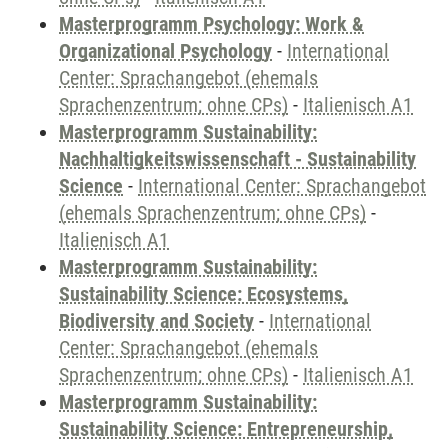
Masterprogramm Psychology: Work &
Organizational Psychology
-
International
Center: Sprachangebot (ehemals
Sprachenzentrum; ohne CPs)
-
Italienisch A1
Masterprogramm Sustainability:
Nachhaltigkeitswissenschaft - Sustainability
Science
-
International Center: Sprachangebot
(ehemals Sprachenzentrum; ohne CPs)
-
Italienisch A1
Masterprogramm Sustainability:
Sustainability Science: Ecosystems,
Biodiversity and Society
-
International
Center: Sprachangebot (ehemals
Sprachenzentrum; ohne CPs)
-
Italienisch A1
Masterprogramm Sustainability:
Sustainability Science: Entrepreneurship,