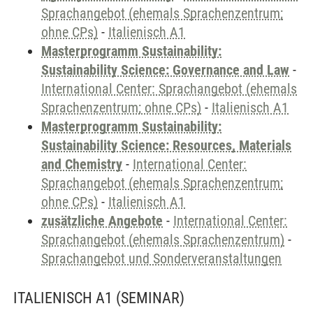
Sprachangebot (ehemals Sprachenzentrum;
ohne CPs)
-
Italienisch A1
Masterprogramm Sustainability:
Sustainability Science: Governance and Law
-
International Center: Sprachangebot (ehemals
Sprachenzentrum; ohne CPs)
-
Italienisch A1
Masterprogramm Sustainability:
Sustainability Science: Resources, Materials
and Chemistry
-
International Center:
Sprachangebot (ehemals Sprachenzentrum;
ohne CPs)
-
Italienisch A1
zusätzliche Angebote
-
International Center:
Sprachangebot (ehemals Sprachenzentrum)
-
Sprachangebot und Sonderveranstaltungen
ITALIENISCH A1
(SEMINAR)