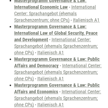
Masterprogramm Governance & Law:
International Economic Law
-
International
Center: Sprachangebot (ehemals
Sprachenzentrum; ohne CPs)
-
Italienisch A1
Masterprogramm Governance & Law:
International Law of Global Security, Peace
and Development
-
International Center:
Sprachangebot (ehemals Sprachenzentrum;
ohne CPs)
-
Italienisch A1
Masterprogramm Governance & Law: Public
Affairs and Democracy
-
International Center:
Sprachangebot (ehemals Sprachenzentrum;
ohne CPs)
-
Italienisch A1
Masterprogramm Governance & Law: Public
Affairs and Economics
-
International Center:
Sprachangebot (ehemals Sprachenzentrum;
ohne CPs)
-
Italienisch A1