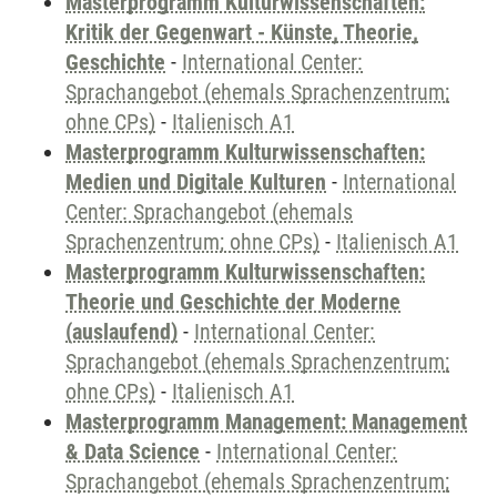
Masterprogramm Kulturwissenschaften:
Kritik der Gegenwart - Künste, Theorie,
Geschichte
-
International Center:
Sprachangebot (ehemals Sprachenzentrum;
ohne CPs)
-
Italienisch A1
Masterprogramm Kulturwissenschaften:
Medien und Digitale Kulturen
-
International
Center: Sprachangebot (ehemals
Sprachenzentrum; ohne CPs)
-
Italienisch A1
Masterprogramm Kulturwissenschaften:
Theorie und Geschichte der Moderne
(auslaufend)
-
International Center:
Sprachangebot (ehemals Sprachenzentrum;
ohne CPs)
-
Italienisch A1
Masterprogramm Management: Management
& Data Science
-
International Center:
Sprachangebot (ehemals Sprachenzentrum;