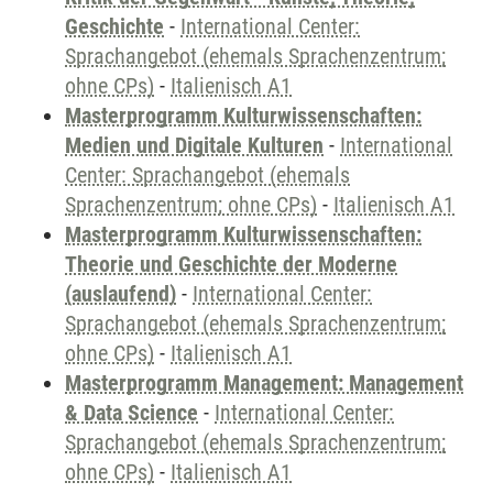
Geschichte
-
International Center:
Sprachangebot (ehemals Sprachenzentrum;
ohne CPs)
-
Italienisch A1
Masterprogramm Kulturwissenschaften:
Medien und Digitale Kulturen
-
International
Center: Sprachangebot (ehemals
Sprachenzentrum; ohne CPs)
-
Italienisch A1
Masterprogramm Kulturwissenschaften:
Theorie und Geschichte der Moderne
(auslaufend)
-
International Center:
Sprachangebot (ehemals Sprachenzentrum;
ohne CPs)
-
Italienisch A1
Masterprogramm Management: Management
& Data Science
-
International Center:
Sprachangebot (ehemals Sprachenzentrum;
ohne CPs)
-
Italienisch A1