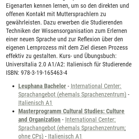
Eigenarten kennen lernen, um so den direkten und
offenen Kontakt mit Muttersprachlern zu
gewährleisten. Dazu erwerben die Studierenden
Techniken der Wissensorganisation zum Erlernen
einer neuen Sprache und zur Reflexion über den
eigenen Lernprozess mit dem Ziel diesen Prozess
effektiv zu gestalten. Kurs- und Übungsbuch:
UniversItalia 2.0 A1/A2: Italienisch für Studierende
ISBN: 978-3-19-165463-4
Leuphana Bachelor
-
International Center:
Sprachangebot (ehemals Sprachenzentrum)
-
Italienisch A1
Masterprogramm Cultural Studies: Culture
and Organization
-
International Center:
Sprachangebot (ehemals Sprachenzentrum;
ohne CPs)
-
Italienisch A1