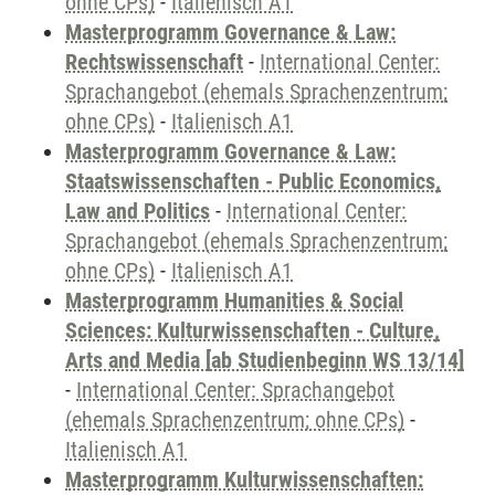
ohne CPs)
-
Italienisch A1
Masterprogramm Governance & Law:
Rechtswissenschaft
-
International Center:
Sprachangebot (ehemals Sprachenzentrum;
ohne CPs)
-
Italienisch A1
Masterprogramm Governance & Law:
Staatswissenschaften - Public Economics,
Law and Politics
-
International Center:
Sprachangebot (ehemals Sprachenzentrum;
ohne CPs)
-
Italienisch A1
Masterprogramm Humanities & Social
Sciences: Kulturwissenschaften - Culture,
Arts and Media [ab Studienbeginn WS 13/14]
-
International Center: Sprachangebot
(ehemals Sprachenzentrum; ohne CPs)
-
Italienisch A1
Masterprogramm Kulturwissenschaften: