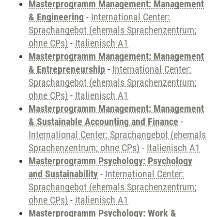
Masterprogramm Management: Management
& Engineering
-
International Center:
Sprachangebot (ehemals Sprachenzentrum;
ohne CPs)
-
Italienisch A1
Masterprogramm Management: Management
& Entrepreneurship
-
International Center:
Sprachangebot (ehemals Sprachenzentrum;
ohne CPs)
-
Italienisch A1
Masterprogramm Management: Management
& Sustainable Accounting and Finance
-
International Center: Sprachangebot (ehemals
Sprachenzentrum; ohne CPs)
-
Italienisch A1
Masterprogramm Psychology: Psychology
and Sustainability
-
International Center:
Sprachangebot (ehemals Sprachenzentrum;
ohne CPs)
-
Italienisch A1
Masterprogramm Psychology: Work &