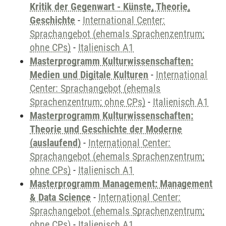
Kritik der Gegenwart - Künste, Theorie,
Geschichte
-
International Center:
Sprachangebot (ehemals Sprachenzentrum;
ohne CPs)
-
Italienisch A1
Masterprogramm Kulturwissenschaften:
Medien und Digitale Kulturen
-
International
Center: Sprachangebot (ehemals
Sprachenzentrum; ohne CPs)
-
Italienisch A1
Masterprogramm Kulturwissenschaften:
Theorie und Geschichte der Moderne
(auslaufend)
-
International Center:
Sprachangebot (ehemals Sprachenzentrum;
ohne CPs)
-
Italienisch A1
Masterprogramm Management: Management
& Data Science
-
International Center:
Sprachangebot (ehemals Sprachenzentrum;
ohne CPs)
-
Italienisch A1