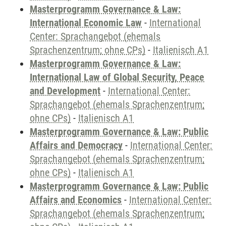
Masterprogramm Governance & Law:
International Economic Law
-
International
Center: Sprachangebot (ehemals
Sprachenzentrum; ohne CPs)
-
Italienisch A1
Masterprogramm Governance & Law:
International Law of Global Security, Peace
and Development
-
International Center:
Sprachangebot (ehemals Sprachenzentrum;
ohne CPs)
-
Italienisch A1
Masterprogramm Governance & Law: Public
Affairs and Democracy
-
International Center:
Sprachangebot (ehemals Sprachenzentrum;
ohne CPs)
-
Italienisch A1
Masterprogramm Governance & Law: Public
Affairs and Economics
-
International Center:
Sprachangebot (ehemals Sprachenzentrum;