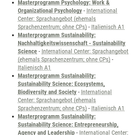
Masterprogramm Psychology: Work &
Organizational Psychology
-
International
Center: Sprachangebot (ehemals
Sprachenzentrum; ohne CPs)
-
Italienisch A1
Masterprogramm Sustainability:
Nachhaltigkeitswissenschaft - Sustainability
Science
-
International Center: Sprachangebot
(ehemals Sprachenzentrum; ohne CPs)
-
Italienisch A1
Masterprogramm Sustainability:
Sustainability Science: Ecosystems,
Biodiversity and Society
-
International
Center: Sprachangebot (ehemals
Sprachenzentrum; ohne CPs)
-
Italienisch A1
Masterprogramm Sustainability:
Sustainability Science: Entrepreneurship,
Agency and Leadership
-
International Center: