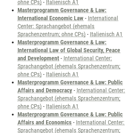
ohne CPs)
-
Italienisch A1
Masterprogramm Governance & Law:
International Economic Law
-
International
Center: Sprachangebot (ehemals
Sprachenzentrum; ohne CPs)
-
Italienisch A1
Masterprogramm Governance & Law:
International Law of Global Security, Peace
and Development
-
International Center:
Sprachangebot (ehemals Sprachenzentrum;
ohne CPs)
-
Italienisch A1
Masterprogramm Governance & Law: Public
Affairs and Democracy
-
International Center:
Sprachangebot (ehemals Sprachenzentrum;
ohne CPs)
-
Italienisch A1
Masterprogramm Governance & Law: Public
Affairs and Economics
-
International Center:
Sprachangebot (ehemals Sprachenzentrum;