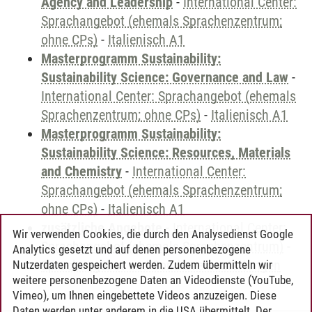
Agency and Leadership
-
International Center:
Sprachangebot (ehemals Sprachenzentrum;
ohne CPs)
-
Italienisch A1
Masterprogramm Sustainability:
Sustainability Science: Governance and Law
-
International Center: Sprachangebot (ehemals
Sprachenzentrum; ohne CPs)
-
Italienisch A1
Masterprogramm Sustainability:
Sustainability Science: Resources, Materials
and Chemistry
-
International Center:
Sprachangebot (ehemals Sprachenzentrum;
ohne CPs)
-
Italienisch A1
zusätzliche Angebote
-
International Center:
Wir verwenden Cookies, die durch den Analysedienst Google
Sprachangebot (ehemals Sprachenzentrum)
-
Analytics gesetzt und auf denen personenbezogene
Sprachangebot und Sonderveranstaltungen
Nutzerdaten gespeichert werden. Zudem übermitteln wir
weitere personenbezogene Daten an Videodienste (YouTube,
Vimeo), um Ihnen eingebettete Videos anzuzeigen. Diese
Daten werden unter anderem in die USA übermittelt. Der