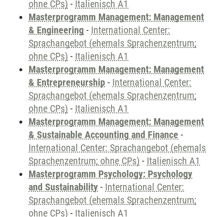
ohne CPs)
-
Italienisch A1
Masterprogramm Management: Management
& Engineering
-
International Center:
Sprachangebot (ehemals Sprachenzentrum;
ohne CPs)
-
Italienisch A1
Masterprogramm Management: Management
& Entrepreneurship
-
International Center:
Sprachangebot (ehemals Sprachenzentrum;
ohne CPs)
-
Italienisch A1
Masterprogramm Management: Management
& Sustainable Accounting and Finance
-
International Center: Sprachangebot (ehemals
Sprachenzentrum; ohne CPs)
-
Italienisch A1
Masterprogramm Psychology: Psychology
and Sustainability
-
International Center:
Sprachangebot (ehemals Sprachenzentrum;
ohne CPs)
-
Italienisch A1