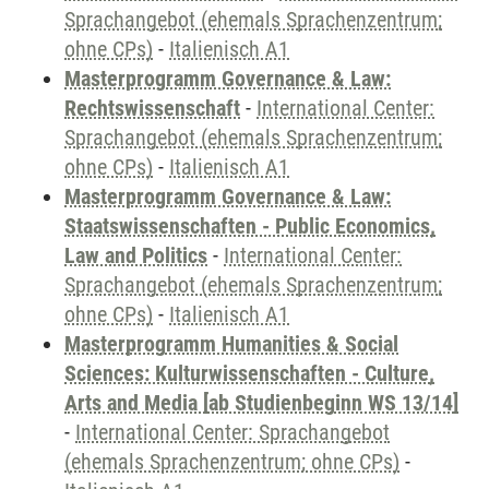
Sprachangebot (ehemals Sprachenzentrum;
ohne CPs)
-
Italienisch A1
Masterprogramm Governance & Law:
Rechtswissenschaft
-
International Center:
Sprachangebot (ehemals Sprachenzentrum;
ohne CPs)
-
Italienisch A1
Masterprogramm Governance & Law:
Staatswissenschaften - Public Economics,
Law and Politics
-
International Center:
Sprachangebot (ehemals Sprachenzentrum;
ohne CPs)
-
Italienisch A1
Masterprogramm Humanities & Social
Sciences: Kulturwissenschaften - Culture,
Arts and Media [ab Studienbeginn WS 13/14]
-
International Center: Sprachangebot
(ehemals Sprachenzentrum; ohne CPs)
-