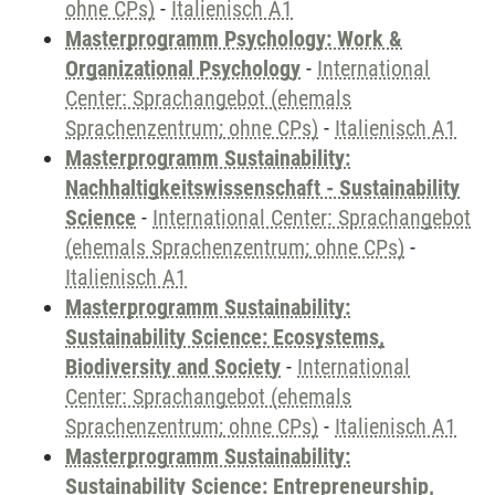
ohne CPs)
-
Italienisch A1
Masterprogramm Psychology: Work &
Organizational Psychology
-
International
Center: Sprachangebot (ehemals
Sprachenzentrum; ohne CPs)
-
Italienisch A1
Masterprogramm Sustainability:
Nachhaltigkeitswissenschaft - Sustainability
Science
-
International Center: Sprachangebot
(ehemals Sprachenzentrum; ohne CPs)
-
Italienisch A1
Masterprogramm Sustainability:
Sustainability Science: Ecosystems,
Biodiversity and Society
-
International
Center: Sprachangebot (ehemals
Sprachenzentrum; ohne CPs)
-
Italienisch A1
Masterprogramm Sustainability:
Sustainability Science: Entrepreneurship,