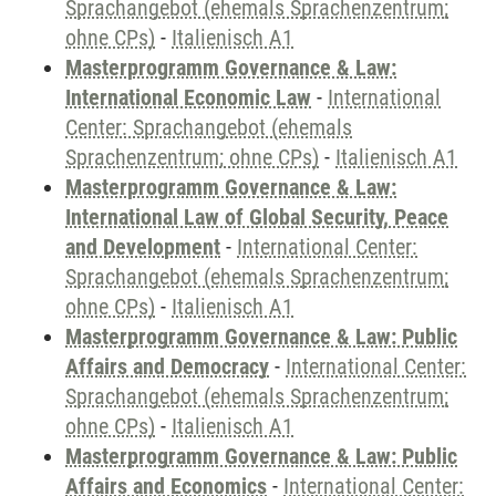
Sprachangebot (ehemals Sprachenzentrum;
ohne CPs)
-
Italienisch A1
Masterprogramm Governance & Law:
International Economic Law
-
International
Center: Sprachangebot (ehemals
Sprachenzentrum; ohne CPs)
-
Italienisch A1
Masterprogramm Governance & Law:
International Law of Global Security, Peace
and Development
-
International Center:
Sprachangebot (ehemals Sprachenzentrum;
ohne CPs)
-
Italienisch A1
Masterprogramm Governance & Law: Public
Affairs and Democracy
-
International Center:
Sprachangebot (ehemals Sprachenzentrum;
ohne CPs)
-
Italienisch A1
Masterprogramm Governance & Law: Public
Affairs and Economics
-
International Center: