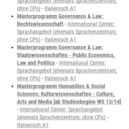
Sprachangebot (ehemals Sprachenzentrum;
ohne CPs)
-
Italienisch A1
Masterprogramm Governance & Law:
Rechtswissenschaft
-
International Center:
Sprachangebot (ehemals Sprachenzentrum;
ohne CPs)
-
Italienisch A1
Masterprogramm Governance & Law:
Staatswissenschaften - Public Economics,
Law and Politics
-
International Center:
Sprachangebot (ehemals Sprachenzentrum;
ohne CPs)
-
Italienisch A1
Masterprogramm Humanities & Social
Sciences: Kulturwissenschaften - Culture,
Arts and Media [ab Studienbeginn WS 13/14]
-
International Center: Sprachangebot
(ehemals Sprachenzentrum; ohne CPs)
-
Italienisch A1