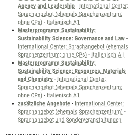
Agency and Leadership
-
International Center:
Sprachangebot (ehemals Sprachenzentrum;
ohne CPs)
-
Italienisch A1
Masterprogramm Sustainability:
Sustainability Science: Governance and Law
-
International Center: Sprachangebot (ehemals
Sprachenzentrum; ohne CPs)
-
Italienisch A1
Masterprogramm Sustainability:
Sustainability Science: Resources, Materials
and Chemistry
-
International Center:
Sprachangebot (ehemals Sprachenzentrum;
ohne CPs)
-
Italienisch A1
zusätzliche Angebote
-
International Center:
Sprachangebot (ehemals Sprachenzentrum)
-
Sprachangebot und Sonderveranstaltungen