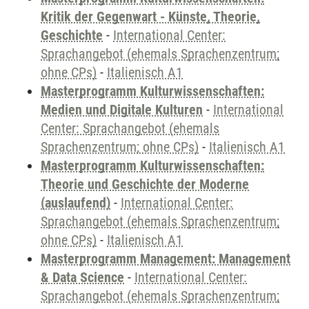
Kritik der Gegenwart - Künste, Theorie,
Geschichte
-
International Center:
Sprachangebot (ehemals Sprachenzentrum;
ohne CPs)
-
Italienisch A1
Masterprogramm Kulturwissenschaften:
Medien und Digitale Kulturen
-
International
Center: Sprachangebot (ehemals
Sprachenzentrum; ohne CPs)
-
Italienisch A1
Masterprogramm Kulturwissenschaften:
Theorie und Geschichte der Moderne
(auslaufend)
-
International Center:
Sprachangebot (ehemals Sprachenzentrum;
ohne CPs)
-
Italienisch A1
Masterprogramm Management: Management
& Data Science
-
International Center:
Sprachangebot (ehemals Sprachenzentrum;