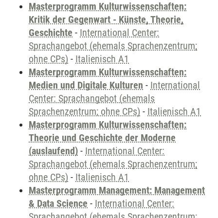
Masterprogramm Kulturwissenschaften:
Kritik der Gegenwart - Künste, Theorie,
Geschichte
-
International Center:
Sprachangebot (ehemals Sprachenzentrum;
ohne CPs)
-
Italienisch A1
Masterprogramm Kulturwissenschaften:
Medien und Digitale Kulturen
-
International
Center: Sprachangebot (ehemals
Sprachenzentrum; ohne CPs)
-
Italienisch A1
Masterprogramm Kulturwissenschaften:
Theorie und Geschichte der Moderne
(auslaufend)
-
International Center:
Sprachangebot (ehemals Sprachenzentrum;
ohne CPs)
-
Italienisch A1
Masterprogramm Management: Management
& Data Science
-
International Center:
Sprachangebot (ehemals Sprachenzentrum;