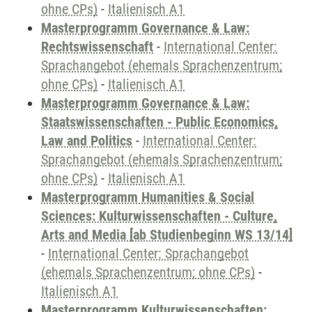
ohne CPs)
-
Italienisch A1
Masterprogramm Governance & Law:
Rechtswissenschaft
-
International Center:
Sprachangebot (ehemals Sprachenzentrum;
ohne CPs)
-
Italienisch A1
Masterprogramm Governance & Law:
Staatswissenschaften - Public Economics,
Law and Politics
-
International Center:
Sprachangebot (ehemals Sprachenzentrum;
ohne CPs)
-
Italienisch A1
Masterprogramm Humanities & Social
Sciences: Kulturwissenschaften - Culture,
Arts and Media [ab Studienbeginn WS 13/14]
-
International Center: Sprachangebot
(ehemals Sprachenzentrum; ohne CPs)
-
Italienisch A1
Masterprogramm Kulturwissenschaften: