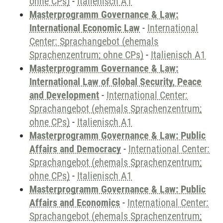
ohne CPs)
-
Italienisch A1
Masterprogramm Governance & Law:
International Economic Law
-
International
Center: Sprachangebot (ehemals
Sprachenzentrum; ohne CPs)
-
Italienisch A1
Masterprogramm Governance & Law:
International Law of Global Security, Peace
and Development
-
International Center:
Sprachangebot (ehemals Sprachenzentrum;
ohne CPs)
-
Italienisch A1
Masterprogramm Governance & Law: Public
Affairs and Democracy
-
International Center:
Sprachangebot (ehemals Sprachenzentrum;
ohne CPs)
-
Italienisch A1
Masterprogramm Governance & Law: Public
Affairs and Economics
-
International Center:
Sprachangebot (ehemals Sprachenzentrum;