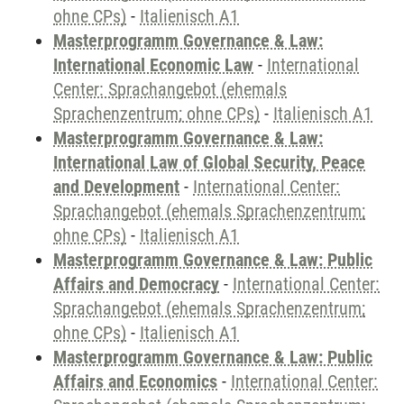
ohne CPs)
-
Italienisch A1
Masterprogramm Governance & Law:
International Economic Law
-
International
Center: Sprachangebot (ehemals
Sprachenzentrum; ohne CPs)
-
Italienisch A1
Masterprogramm Governance & Law:
International Law of Global Security, Peace
and Development
-
International Center:
Sprachangebot (ehemals Sprachenzentrum;
ohne CPs)
-
Italienisch A1
Masterprogramm Governance & Law: Public
Affairs and Democracy
-
International Center:
Sprachangebot (ehemals Sprachenzentrum;
ohne CPs)
-
Italienisch A1
Masterprogramm Governance & Law: Public
Affairs and Economics
-
International Center: