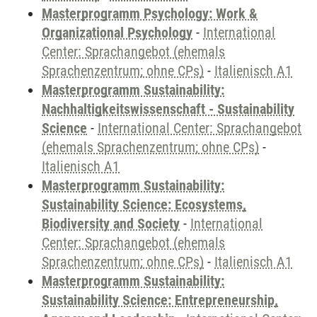
Masterprogramm Psychology: Work &
Organizational Psychology
-
International
Center: Sprachangebot (ehemals
Sprachenzentrum; ohne CPs)
-
Italienisch A1
Masterprogramm Sustainability:
Nachhaltigkeitswissenschaft - Sustainability
Science
-
International Center: Sprachangebot
(ehemals Sprachenzentrum; ohne CPs)
-
Italienisch A1
Masterprogramm Sustainability:
Sustainability Science: Ecosystems,
Biodiversity and Society
-
International
Center: Sprachangebot (ehemals
Sprachenzentrum; ohne CPs)
-
Italienisch A1
Masterprogramm Sustainability:
Sustainability Science: Entrepreneurship,