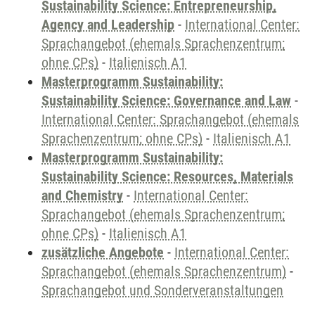
Sustainability Science: Entrepreneurship,
Agency and Leadership
-
International Center:
Sprachangebot (ehemals Sprachenzentrum;
ohne CPs)
-
Italienisch A1
Masterprogramm Sustainability:
Sustainability Science: Governance and Law
-
International Center: Sprachangebot (ehemals
Sprachenzentrum; ohne CPs)
-
Italienisch A1
Masterprogramm Sustainability:
Sustainability Science: Resources, Materials
and Chemistry
-
International Center:
Sprachangebot (ehemals Sprachenzentrum;
ohne CPs)
-
Italienisch A1
zusätzliche Angebote
-
International Center:
Sprachangebot (ehemals Sprachenzentrum)
-
Sprachangebot und Sonderveranstaltungen