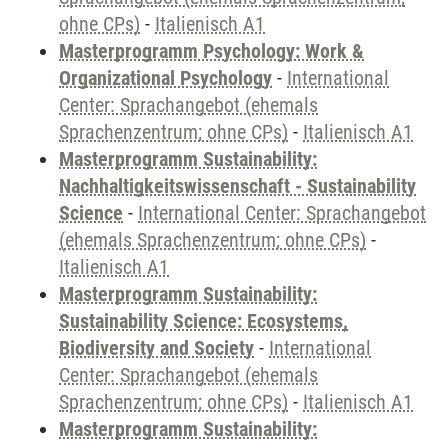
ohne CPs)
-
Italienisch A1
Masterprogramm Psychology: Work &
Organizational Psychology
-
International
Center: Sprachangebot (ehemals
Sprachenzentrum; ohne CPs)
-
Italienisch A1
Masterprogramm Sustainability:
Nachhaltigkeitswissenschaft - Sustainability
Science
-
International Center: Sprachangebot
(ehemals Sprachenzentrum; ohne CPs)
-
Italienisch A1
Masterprogramm Sustainability:
Sustainability Science: Ecosystems,
Biodiversity and Society
-
International
Center: Sprachangebot (ehemals
Sprachenzentrum; ohne CPs)
-
Italienisch A1
Masterprogramm Sustainability: