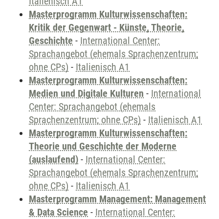
Italienisch A1
Masterprogramm Kulturwissenschaften:
Kritik der Gegenwart - Künste, Theorie,
Geschichte
-
International Center:
Sprachangebot (ehemals Sprachenzentrum;
ohne CPs)
-
Italienisch A1
Masterprogramm Kulturwissenschaften:
Medien und Digitale Kulturen
-
International
Center: Sprachangebot (ehemals
Sprachenzentrum; ohne CPs)
-
Italienisch A1
Masterprogramm Kulturwissenschaften:
Theorie und Geschichte der Moderne
(auslaufend)
-
International Center:
Sprachangebot (ehemals Sprachenzentrum;
ohne CPs)
-
Italienisch A1
Masterprogramm Management: Management
& Data Science
-
International Center: