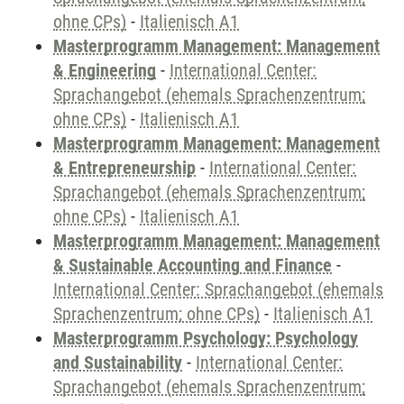
ohne CPs)
-
Italienisch A1
Masterprogramm Management: Management
& Engineering
-
International Center:
Sprachangebot (ehemals Sprachenzentrum;
ohne CPs)
-
Italienisch A1
Masterprogramm Management: Management
& Entrepreneurship
-
International Center:
Sprachangebot (ehemals Sprachenzentrum;
ohne CPs)
-
Italienisch A1
Masterprogramm Management: Management
& Sustainable Accounting and Finance
-
International Center: Sprachangebot (ehemals
Sprachenzentrum; ohne CPs)
-
Italienisch A1
Masterprogramm Psychology: Psychology
and Sustainability
-
International Center:
Sprachangebot (ehemals Sprachenzentrum;