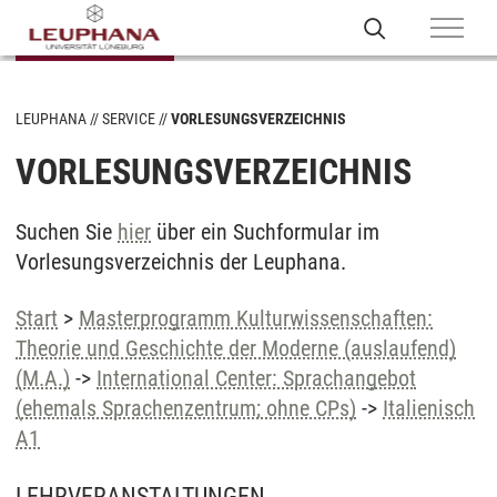
LEUPHANA
SERVICE
VORLESUNGSVERZEICHNIS
VORLESUNGSVERZEICHNIS
Suchen Sie
hier
über ein Suchformular im
Vorlesungsverzeichnis der Leuphana.
Start
>
Masterprogramm Kulturwissenschaften:
Theorie und Geschichte der Moderne (auslaufend)
(M.A.)
->
International Center: Sprachangebot
(ehemals Sprachenzentrum; ohne CPs)
->
Italienisch
A1
LEHRVERANSTALTUNGEN