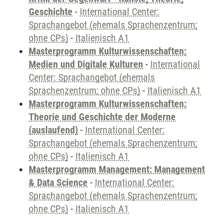
Geschichte
-
International Center:
Sprachangebot (ehemals Sprachenzentrum;
ohne CPs)
-
Italienisch A1
Masterprogramm Kulturwissenschaften:
Medien und Digitale Kulturen
-
International
Center: Sprachangebot (ehemals
Sprachenzentrum; ohne CPs)
-
Italienisch A1
Masterprogramm Kulturwissenschaften:
Theorie und Geschichte der Moderne
(auslaufend)
-
International Center:
Sprachangebot (ehemals Sprachenzentrum;
ohne CPs)
-
Italienisch A1
Masterprogramm Management: Management
& Data Science
-
International Center:
Sprachangebot (ehemals Sprachenzentrum;
ohne CPs)
-
Italienisch A1