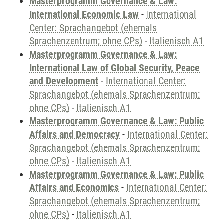
Masterprogramm Governance & Law:
International Economic Law
-
International
Center: Sprachangebot (ehemals
Sprachenzentrum; ohne CPs)
-
Italienisch A1
Masterprogramm Governance & Law:
International Law of Global Security, Peace
and Development
-
International Center:
Sprachangebot (ehemals Sprachenzentrum;
ohne CPs)
-
Italienisch A1
Masterprogramm Governance & Law: Public
Affairs and Democracy
-
International Center:
Sprachangebot (ehemals Sprachenzentrum;
ohne CPs)
-
Italienisch A1
Masterprogramm Governance & Law: Public
Affairs and Economics
-
International Center:
Sprachangebot (ehemals Sprachenzentrum;
ohne CPs)
-
Italienisch A1