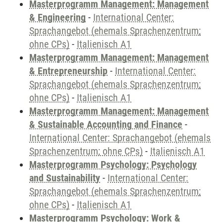
Masterprogramm Management: Management
& Engineering
-
International Center:
Sprachangebot (ehemals Sprachenzentrum;
ohne CPs)
-
Italienisch A1
Masterprogramm Management: Management
& Entrepreneurship
-
International Center:
Sprachangebot (ehemals Sprachenzentrum;
ohne CPs)
-
Italienisch A1
Masterprogramm Management: Management
& Sustainable Accounting and Finance
-
International Center: Sprachangebot (ehemals
Sprachenzentrum; ohne CPs)
-
Italienisch A1
Masterprogramm Psychology: Psychology
and Sustainability
-
International Center:
Sprachangebot (ehemals Sprachenzentrum;
ohne CPs)
-
Italienisch A1
Masterprogramm Psychology: Work &