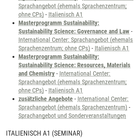
Sprachangebot (ehemals Sprachenzentrum;
ohne CPs)
-
Italienisch A1
Masterprogramm Sustainability:
Sustainability Science: Governance and Law
-
International Center: Sprachangebot (ehemals
Sprachenzentrum; ohne CPs)
-
Italienisch A1
Masterprogramm Sustainability:
Sustainability Science: Resources, Materials
and Chemistry
-
International Center:
Sprachangebot (ehemals Sprachenzentrum;
ohne CPs)
-
Italienisch A1
zusätzliche Angebote
-
International Center:
Sprachangebot (ehemals Sprachenzentrum)
-
Sprachangebot und Sonderveranstaltungen
ITALIENISCH A1
(SEMINAR)