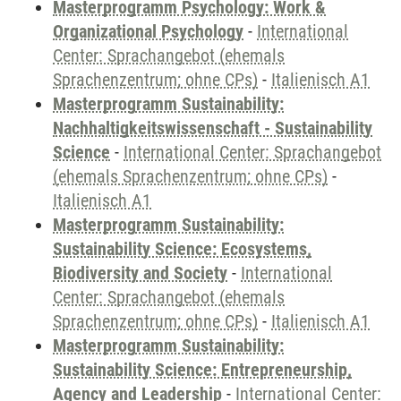
Masterprogramm Psychology: Work &
Organizational Psychology
-
International
Center: Sprachangebot (ehemals
Sprachenzentrum; ohne CPs)
-
Italienisch A1
Masterprogramm Sustainability:
Nachhaltigkeitswissenschaft - Sustainability
Science
-
International Center: Sprachangebot
(ehemals Sprachenzentrum; ohne CPs)
-
Italienisch A1
Masterprogramm Sustainability:
Sustainability Science: Ecosystems,
Biodiversity and Society
-
International
Center: Sprachangebot (ehemals
Sprachenzentrum; ohne CPs)
-
Italienisch A1
Masterprogramm Sustainability:
Sustainability Science: Entrepreneurship,
Agency and Leadership
-
International Center: