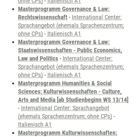
ohne CPs)
-
Italienisch A1
Masterprogramm Governance & Law:
Rechtswissenschaft
-
International Center:
Sprachangebot (ehemals Sprachenzentrum;
ohne CPs)
-
Italienisch A1
Masterprogramm Governance & Law:
Staatswissenschaften - Public Economics,
Law and Politics
-
International Center:
Sprachangebot (ehemals Sprachenzentrum;
ohne CPs)
-
Italienisch A1
Masterprogramm Humanities & Social
Sciences: Kulturwissenschaften - Culture,
Arts and Media [ab Studienbeginn WS 13/14]
-
International Center: Sprachangebot
(ehemals Sprachenzentrum; ohne CPs)
-
Italienisch A1
Masterprogramm Kulturwissenschaften: