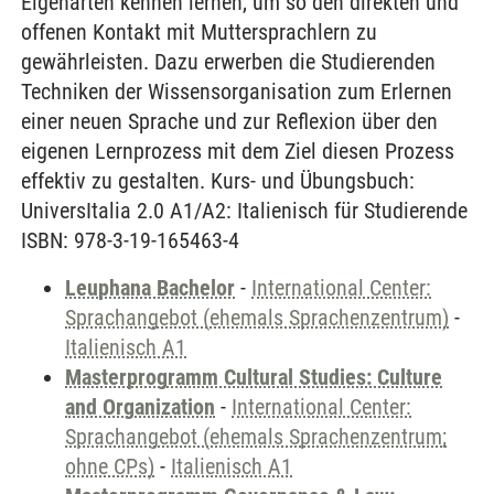
Eigenarten kennen lernen, um so den direkten und
offenen Kontakt mit Muttersprachlern zu
gewährleisten. Dazu erwerben die Studierenden
Techniken der Wissensorganisation zum Erlernen
einer neuen Sprache und zur Reflexion über den
eigenen Lernprozess mit dem Ziel diesen Prozess
effektiv zu gestalten. Kurs- und Übungsbuch:
UniversItalia 2.0 A1/A2: Italienisch für Studierende
ISBN: 978-3-19-165463-4
Leuphana Bachelor
-
International Center:
Sprachangebot (ehemals Sprachenzentrum)
-
Italienisch A1
Masterprogramm Cultural Studies: Culture
and Organization
-
International Center:
Sprachangebot (ehemals Sprachenzentrum;
ohne CPs)
-
Italienisch A1