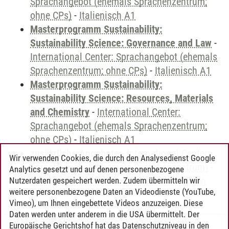
Sprachangebot (ehemals Sprachenzentrum;
ohne CPs)
-
Italienisch A1
Masterprogramm Sustainability:
Sustainability Science: Governance and Law
-
International Center: Sprachangebot (ehemals
Sprachenzentrum; ohne CPs)
-
Italienisch A1
Masterprogramm Sustainability:
Sustainability Science: Resources, Materials
and Chemistry
-
International Center:
Sprachangebot (ehemals Sprachenzentrum;
ohne CPs)
-
Italienisch A1
zusätzliche Angebote
-
International Center:
Wir verwenden Cookies, die durch den Analysedienst Google
Sprachangebot (ehemals Sprachenzentrum)
-
Analytics gesetzt und auf denen personenbezogene
Sprachangebot und Sonderveranstaltungen
Nutzerdaten gespeichert werden. Zudem übermitteln wir
weitere personenbezogene Daten an Videodienste (YouTube,
Vimeo), um Ihnen eingebettete Videos anzuzeigen. Diese
Daten werden unter anderem in die USA übermittelt. Der
Europäische Gerichtshof hat das Datenschutzniveau in den