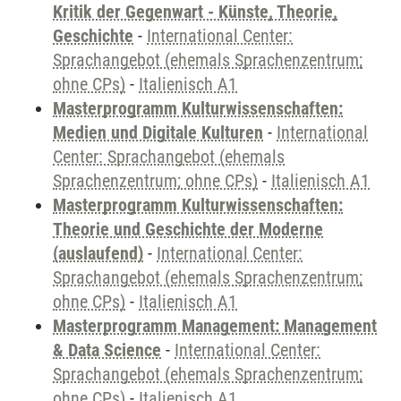
Kritik der Gegenwart - Künste, Theorie,
Geschichte
-
International Center:
Sprachangebot (ehemals Sprachenzentrum;
ohne CPs)
-
Italienisch A1
Masterprogramm Kulturwissenschaften:
Medien und Digitale Kulturen
-
International
Center: Sprachangebot (ehemals
Sprachenzentrum; ohne CPs)
-
Italienisch A1
Masterprogramm Kulturwissenschaften:
Theorie und Geschichte der Moderne
(auslaufend)
-
International Center:
Sprachangebot (ehemals Sprachenzentrum;
ohne CPs)
-
Italienisch A1
Masterprogramm Management: Management
& Data Science
-
International Center:
Sprachangebot (ehemals Sprachenzentrum;
ohne CPs)
-
Italienisch A1