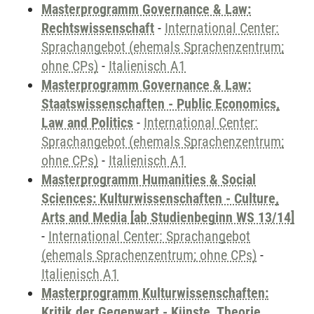
Masterprogramm Governance & Law:
Rechtswissenschaft
-
International Center:
Sprachangebot (ehemals Sprachenzentrum;
ohne CPs)
-
Italienisch A1
Masterprogramm Governance & Law:
Staatswissenschaften - Public Economics,
Law and Politics
-
International Center:
Sprachangebot (ehemals Sprachenzentrum;
ohne CPs)
-
Italienisch A1
Masterprogramm Humanities & Social
Sciences: Kulturwissenschaften - Culture,
Arts and Media [ab Studienbeginn WS 13/14]
-
International Center: Sprachangebot
(ehemals Sprachenzentrum; ohne CPs)
-
Italienisch A1
Masterprogramm Kulturwissenschaften:
Kritik der Gegenwart - Künste, Theorie,