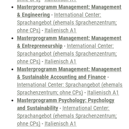
Masterprogramm Management: Management
& Engineering
-
International Center:
Sprachangebot (ehemals Sprachenzentrum;
ohne CPs)
-
Italienisch A1
Masterprogramm Management: Management
& Entrepreneurship
-
International Center:
Sprachangebot (ehemals Sprachenzentrum;
ohne CPs)
-
Italienisch A1
Masterprogramm Management: Management
& Sustainable Accounting and Finance
-
International Center: Sprachangebot (ehemals
Sprachenzentrum; ohne CPs)
-
Italienisch A1
Masterprogramm Psychology: Psychology
and Sustainability
-
International Center:
Sprachangebot (ehemals Sprachenzentrum;
ohne CPs)
-
Italienisch A1