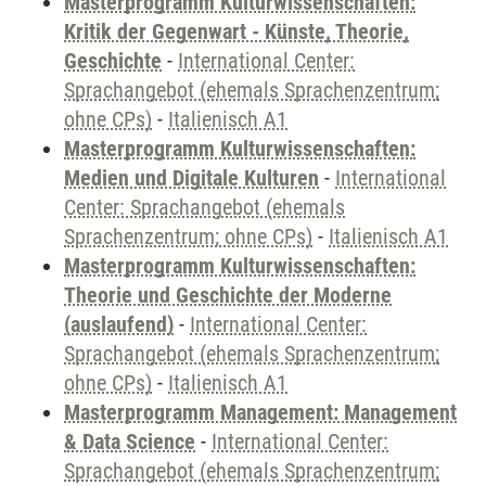
Masterprogramm Kulturwissenschaften:
Kritik der Gegenwart - Künste, Theorie,
Geschichte
-
International Center:
Sprachangebot (ehemals Sprachenzentrum;
ohne CPs)
-
Italienisch A1
Masterprogramm Kulturwissenschaften:
Medien und Digitale Kulturen
-
International
Center: Sprachangebot (ehemals
Sprachenzentrum; ohne CPs)
-
Italienisch A1
Masterprogramm Kulturwissenschaften:
Theorie und Geschichte der Moderne
(auslaufend)
-
International Center:
Sprachangebot (ehemals Sprachenzentrum;
ohne CPs)
-
Italienisch A1
Masterprogramm Management: Management
& Data Science
-
International Center:
Sprachangebot (ehemals Sprachenzentrum;