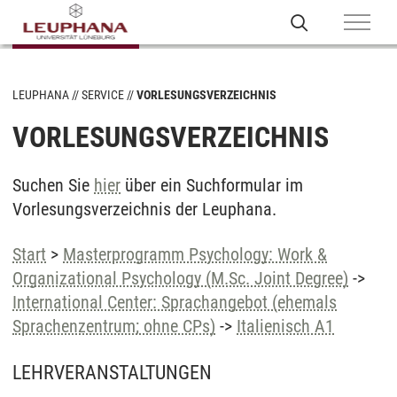
LEUPHANA
SERVICE
VORLESUNGSVERZEICHNIS
VORLESUNGSVERZEICHNIS
Suchen Sie
hier
über ein Suchformular im
Vorlesungsverzeichnis der Leuphana.
Start
>
Masterprogramm Psychology: Work &
Organizational Psychology (M.Sc. Joint Degree)
->
International Center: Sprachangebot (ehemals
Sprachenzentrum; ohne CPs)
->
Italienisch A1
LEHRVERANSTALTUNGEN