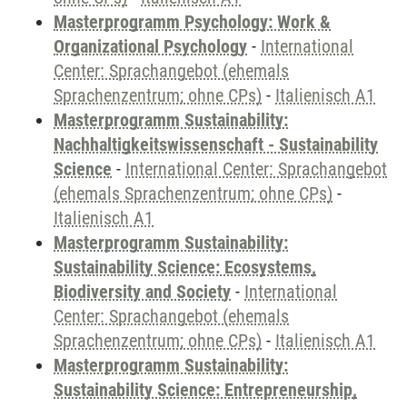
Masterprogramm Psychology: Work &
Organizational Psychology
-
International
Center: Sprachangebot (ehemals
Sprachenzentrum; ohne CPs)
-
Italienisch A1
Masterprogramm Sustainability:
Nachhaltigkeitswissenschaft - Sustainability
Science
-
International Center: Sprachangebot
(ehemals Sprachenzentrum; ohne CPs)
-
Italienisch A1
Masterprogramm Sustainability:
Sustainability Science: Ecosystems,
Biodiversity and Society
-
International
Center: Sprachangebot (ehemals
Sprachenzentrum; ohne CPs)
-
Italienisch A1
Masterprogramm Sustainability:
Sustainability Science: Entrepreneurship,