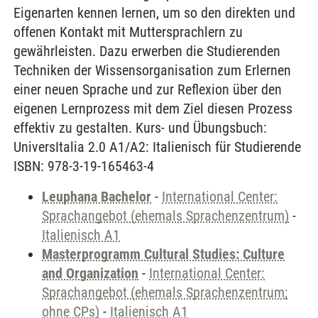
Eigenarten kennen lernen, um so den direkten und
offenen Kontakt mit Muttersprachlern zu
gewährleisten. Dazu erwerben die Studierenden
Techniken der Wissensorganisation zum Erlernen
einer neuen Sprache und zur Reflexion über den
eigenen Lernprozess mit dem Ziel diesen Prozess
effektiv zu gestalten. Kurs- und Übungsbuch:
UniversItalia 2.0 A1/A2: Italienisch für Studierende
ISBN: 978-3-19-165463-4
Leuphana Bachelor
-
International Center:
Sprachangebot (ehemals Sprachenzentrum)
-
Italienisch A1
Masterprogramm Cultural Studies: Culture
and Organization
-
International Center:
Sprachangebot (ehemals Sprachenzentrum;
ohne CPs)
-
Italienisch A1