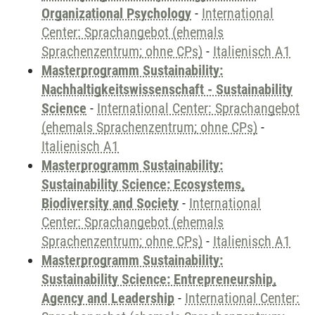
Organizational Psychology
-
International
Center: Sprachangebot (ehemals
Sprachenzentrum; ohne CPs)
-
Italienisch A1
Masterprogramm Sustainability:
Nachhaltigkeitswissenschaft - Sustainability
Science
-
International Center: Sprachangebot
(ehemals Sprachenzentrum; ohne CPs)
-
Italienisch A1
Masterprogramm Sustainability:
Sustainability Science: Ecosystems,
Biodiversity and Society
-
International
Center: Sprachangebot (ehemals
Sprachenzentrum; ohne CPs)
-
Italienisch A1
Masterprogramm Sustainability:
Sustainability Science: Entrepreneurship,
Agency and Leadership
-
International Center: