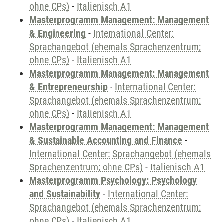
ohne CPs)
-
Italienisch A1
Masterprogramm Management: Management
& Engineering
-
International Center:
Sprachangebot (ehemals Sprachenzentrum;
ohne CPs)
-
Italienisch A1
Masterprogramm Management: Management
& Entrepreneurship
-
International Center:
Sprachangebot (ehemals Sprachenzentrum;
ohne CPs)
-
Italienisch A1
Masterprogramm Management: Management
& Sustainable Accounting and Finance
-
International Center: Sprachangebot (ehemals
Sprachenzentrum; ohne CPs)
-
Italienisch A1
Masterprogramm Psychology: Psychology
and Sustainability
-
International Center:
Sprachangebot (ehemals Sprachenzentrum;
ohne CPs)
-
Italienisch A1