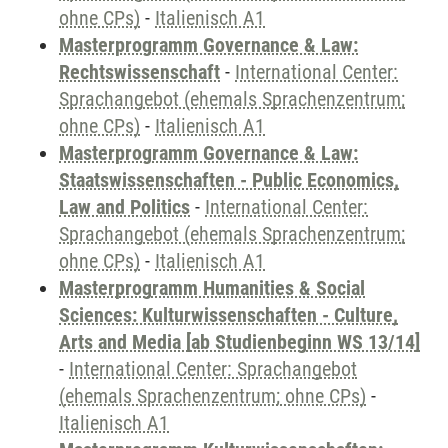
ohne CPs)
-
Italienisch A1
Masterprogramm Governance & Law:
Rechtswissenschaft
-
International Center:
Sprachangebot (ehemals Sprachenzentrum;
ohne CPs)
-
Italienisch A1
Masterprogramm Governance & Law:
Staatswissenschaften - Public Economics,
Law and Politics
-
International Center:
Sprachangebot (ehemals Sprachenzentrum;
ohne CPs)
-
Italienisch A1
Masterprogramm Humanities & Social
Sciences: Kulturwissenschaften - Culture,
Arts and Media [ab Studienbeginn WS 13/14]
-
International Center: Sprachangebot
(ehemals Sprachenzentrum; ohne CPs)
-
Italienisch A1