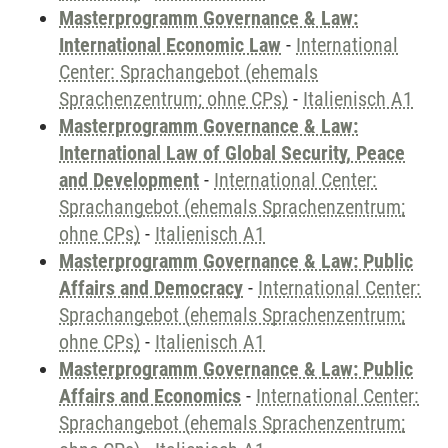
Masterprogramm Governance & Law:
International Economic Law
-
International
Center: Sprachangebot (ehemals
Sprachenzentrum; ohne CPs)
-
Italienisch A1
Masterprogramm Governance & Law:
International Law of Global Security, Peace
and Development
-
International Center:
Sprachangebot (ehemals Sprachenzentrum;
ohne CPs)
-
Italienisch A1
Masterprogramm Governance & Law: Public
Affairs and Democracy
-
International Center:
Sprachangebot (ehemals Sprachenzentrum;
ohne CPs)
-
Italienisch A1
Masterprogramm Governance & Law: Public
Affairs and Economics
-
International Center:
Sprachangebot (ehemals Sprachenzentrum;