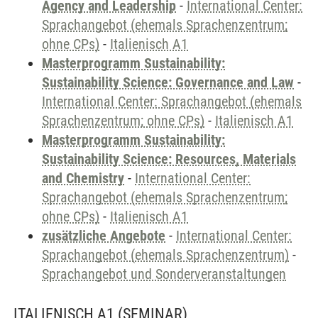
Agency and Leadership
-
International Center:
Sprachangebot (ehemals Sprachenzentrum;
ohne CPs)
-
Italienisch A1
Masterprogramm Sustainability:
Sustainability Science: Governance and Law
-
International Center: Sprachangebot (ehemals
Sprachenzentrum; ohne CPs)
-
Italienisch A1
Masterprogramm Sustainability:
Sustainability Science: Resources, Materials
and Chemistry
-
International Center:
Sprachangebot (ehemals Sprachenzentrum;
ohne CPs)
-
Italienisch A1
zusätzliche Angebote
-
International Center:
Sprachangebot (ehemals Sprachenzentrum)
-
Sprachangebot und Sonderveranstaltungen
ITALIENISCH A1
(SEMINAR)