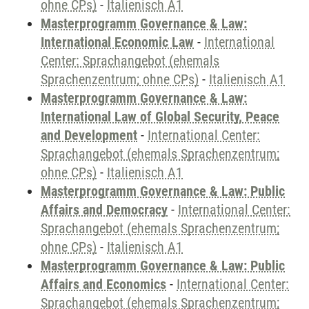
ohne CPs)
-
Italienisch A1
Masterprogramm Governance & Law:
International Economic Law
-
International
Center: Sprachangebot (ehemals
Sprachenzentrum; ohne CPs)
-
Italienisch A1
Masterprogramm Governance & Law:
International Law of Global Security, Peace
and Development
-
International Center:
Sprachangebot (ehemals Sprachenzentrum;
ohne CPs)
-
Italienisch A1
Masterprogramm Governance & Law: Public
Affairs and Democracy
-
International Center:
Sprachangebot (ehemals Sprachenzentrum;
ohne CPs)
-
Italienisch A1
Masterprogramm Governance & Law: Public
Affairs and Economics
-
International Center:
Sprachangebot (ehemals Sprachenzentrum;