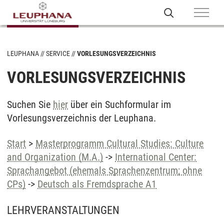
LEUPHANA
SERVICE
VORLESUNGSVERZEICHNIS
VORLESUNGSVERZEICHNIS
Suchen Sie
hier
über ein Suchformular im
Vorlesungsverzeichnis der Leuphana.
Start
>
Masterprogramm Cultural Studies: Culture
and Organization (M.A.)
->
International Center:
Sprachangebot (ehemals Sprachenzentrum; ohne
CPs)
->
Deutsch als Fremdsprache A1
LEHRVERANSTALTUNGEN