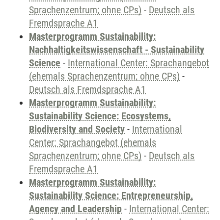
Sprachenzentrum; ohne CPs)
-
Deutsch als
Fremdsprache A1
Masterprogramm Sustainability:
Nachhaltigkeitswissenschaft - Sustainability
Science
-
International Center: Sprachangebot
(ehemals Sprachenzentrum; ohne CPs)
-
Deutsch als Fremdsprache A1
Masterprogramm Sustainability:
Sustainability Science: Ecosystems,
Biodiversity and Society
-
International
Center: Sprachangebot (ehemals
Sprachenzentrum; ohne CPs)
-
Deutsch als
Fremdsprache A1
Masterprogramm Sustainability:
Sustainability Science: Entrepreneurship,
Agency and Leadership
-
International Center: