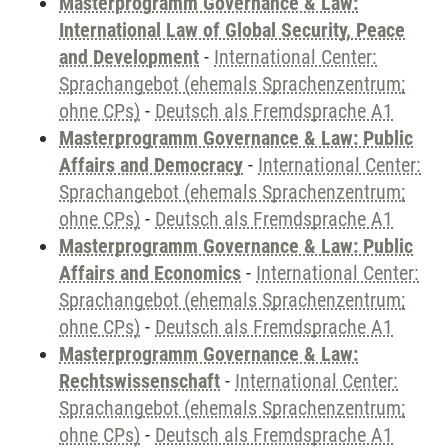
Masterprogramm Governance & Law:
International Law of Global Security, Peace
and Development
-
International Center:
Sprachangebot (ehemals Sprachenzentrum;
ohne CPs)
-
Deutsch als Fremdsprache A1
Masterprogramm Governance & Law: Public
Affairs and Democracy
-
International Center:
Sprachangebot (ehemals Sprachenzentrum;
ohne CPs)
-
Deutsch als Fremdsprache A1
Masterprogramm Governance & Law: Public
Affairs and Economics
-
International Center:
Sprachangebot (ehemals Sprachenzentrum;
ohne CPs)
-
Deutsch als Fremdsprache A1
Masterprogramm Governance & Law:
Rechtswissenschaft
-
International Center:
Sprachangebot (ehemals Sprachenzentrum;
ohne CPs)
-
Deutsch als Fremdsprache A1