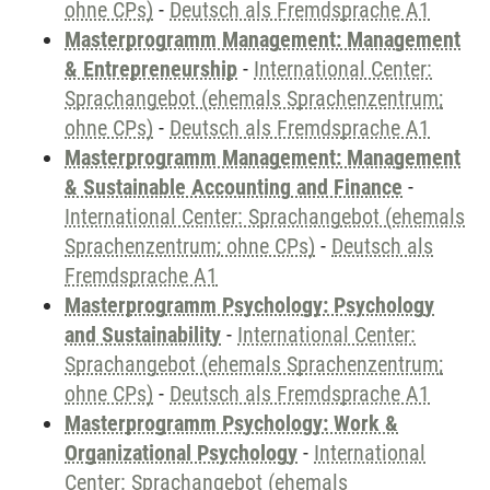
ohne CPs)
-
Deutsch als Fremdsprache A1
Masterprogramm Management: Management
& Entrepreneurship
-
International Center:
Sprachangebot (ehemals Sprachenzentrum;
ohne CPs)
-
Deutsch als Fremdsprache A1
Masterprogramm Management: Management
& Sustainable Accounting and Finance
-
International Center: Sprachangebot (ehemals
Sprachenzentrum; ohne CPs)
-
Deutsch als
Fremdsprache A1
Masterprogramm Psychology: Psychology
and Sustainability
-
International Center:
Sprachangebot (ehemals Sprachenzentrum;
ohne CPs)
-
Deutsch als Fremdsprache A1
Masterprogramm Psychology: Work &
Organizational Psychology
-
International
Center: Sprachangebot (ehemals