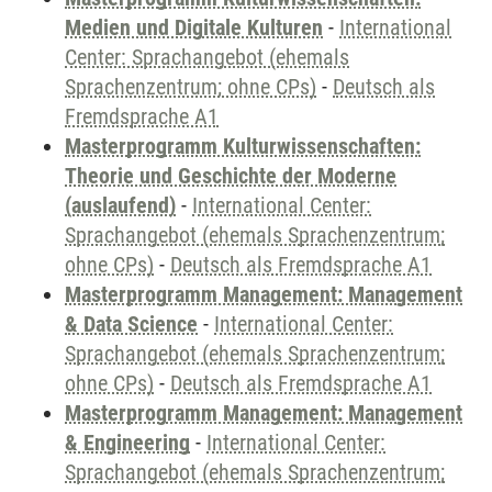
Medien und Digitale Kulturen
-
International
Center: Sprachangebot (ehemals
Sprachenzentrum; ohne CPs)
-
Deutsch als
Fremdsprache A1
Masterprogramm Kulturwissenschaften:
Theorie und Geschichte der Moderne
(auslaufend)
-
International Center:
Sprachangebot (ehemals Sprachenzentrum;
ohne CPs)
-
Deutsch als Fremdsprache A1
Masterprogramm Management: Management
& Data Science
-
International Center:
Sprachangebot (ehemals Sprachenzentrum;
ohne CPs)
-
Deutsch als Fremdsprache A1
Masterprogramm Management: Management
& Engineering
-
International Center:
Sprachangebot (ehemals Sprachenzentrum;