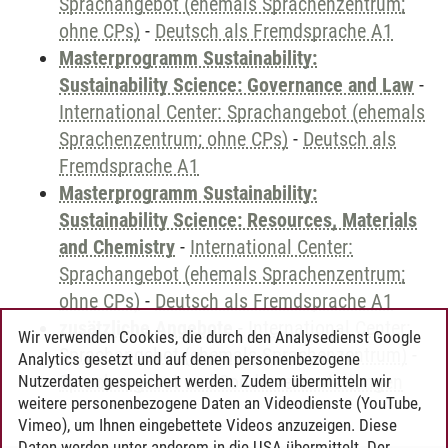
Sprachangebot (ehemals Sprachenzentrum;
ohne CPs)
-
Deutsch als Fremdsprache A1
Masterprogramm Sustainability:
Sustainability Science: Governance and Law
-
International Center: Sprachangebot (ehemals
Sprachenzentrum; ohne CPs)
-
Deutsch als
Fremdsprache A1
Masterprogramm Sustainability:
Sustainability Science: Resources, Materials
and Chemistry
-
International Center:
Sprachangebot (ehemals Sprachenzentrum;
ohne CPs)
-
Deutsch als Fremdsprache A1
zusätzliche Angebote
-
International Center:
Wir verwenden Cookies, die durch den Analysedienst Google
Sprachangebot (ehemals Sprachenzentrum)
-
Analytics gesetzt und auf denen personenbezogene
Sprachangebot und Sonderveranstaltungen
Nutzerdaten gespeichert werden. Zudem übermitteln wir
weitere personenbezogene Daten an Videodienste (YouTube,
Vimeo), um Ihnen eingebettete Videos anzuzeigen. Diese
Daten werden unter anderem in die USA übermittelt. Der