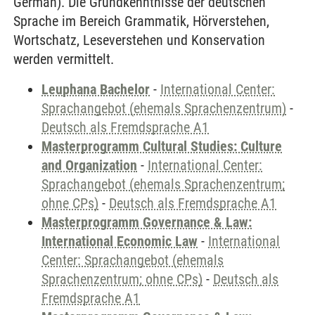
German). Die Grundkenntnisse der deutschen
Sprache im Bereich Grammatik, Hörverstehen,
Wortschatz, Leseverstehen und Konservation
werden vermittelt.
Leuphana Bachelor
-
International Center:
Sprachangebot (ehemals Sprachenzentrum)
-
Deutsch als Fremdsprache A1
Masterprogramm Cultural Studies: Culture
and Organization
-
International Center:
Sprachangebot (ehemals Sprachenzentrum;
ohne CPs)
-
Deutsch als Fremdsprache A1
Masterprogramm Governance & Law:
International Economic Law
-
International
Center: Sprachangebot (ehemals
Sprachenzentrum; ohne CPs)
-
Deutsch als
Fremdsprache A1