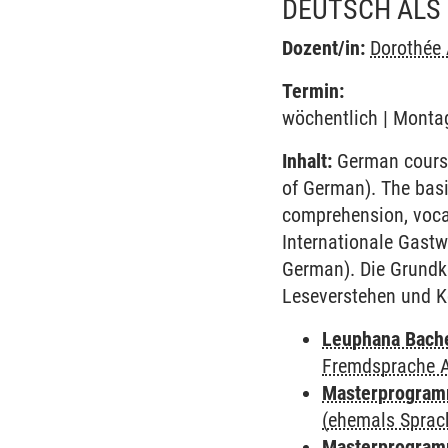
DEUTSCH ALS
Dozent/in:
Dorothée
Termin:
wöchentlich | Montag
Inhalt:
German course 
of German). The basi
comprehension, voca
Internationale Gastw
German). Die Grundk
Leseverstehen und K
Leuphana Bach
Fremdsprache 
Masterprogramm
(ehemals Sprac
Masterprogramm