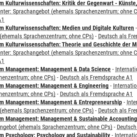
 Kulturwissenschaften: Kritik der Gegenwart - Künste,
Center: Sprachangebot (ehemals Sprachenzentrum; ohne 
A1
 Kulturwissenschaften: Medien und Digitale Kulturen
(ehemals Sprachenzentrum; ohne CPs)
-
Deutsch als Fr
 Kulturwissenschaften: Theorie und Geschichte der M
Center: Sprachangebot (ehemals Sprachenzentrum; ohne 
A1
m Management: Management & Data Science
-
Internat
henzentrum; ohne CPs)
-
Deutsch als Fremdsprache A1
m Management: Management & Engineering
-
Internati
henzentrum; ohne CPs)
-
Deutsch als Fremdsprache A1
m Management: Management & Entrepreneurship
-
Inte
(ehemals Sprachenzentrum; ohne CPs)
-
Deutsch als Fr
m Management: Management & Sustainable Accounting
angebot (ehemals Sprachenzentrum; ohne CPs)
-
Deutsch
 Psychology: Psychology and Sustainability
-
Internat