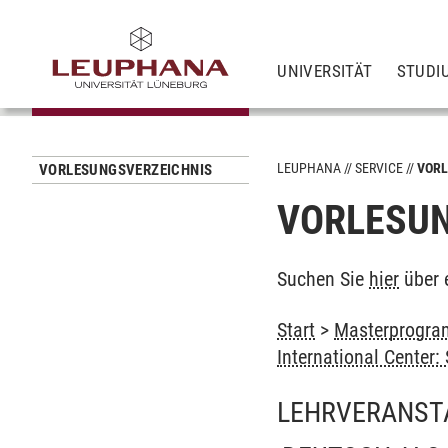
UNIVERSITÄT
STUDI
LEUPHANA
SERVICE
VORL
VORLESUNGSVERZEICHNIS
VORLESUN
Suchen Sie
hier
über 
Start
>
Masterprogram
International Center
LEHRVERANST