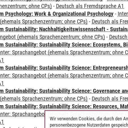
henzentrum; ohne CPs)
-
Deutsch als Fremdsprache A1
 Psychology: Work & Organizational Psychology
-
Inte
(ehemals Sprachenzentrum; ohne CPs)
-
Deutsch als Fr
Sustainability: Nachhaltigkeitswissenschaft - Sustaina
angebot (ehemals Sprachenzentrum; ohne CPs)
-
Deutsch
Sustainability: Sustainability Science: Ecosystems, Bi
Center: Sprachangebot (ehemals Sprachenzentrum; ohne 
A1
 Sustainability: Sustainability Science: Entrepreneurs
Center: Sprachangebot (ehemals Sprachenzentrum; ohne 
A1
 Sustainability: Sustainability Science: Governance a
(ehemals Sprachenzentrum; ohne CPs)
-
Deutsch als Fr
Sustainability: Sustainability Science: Resources, Ma
Center: Sprachangebot (ehemals Sprachenzentrum; ohne 
Wir verwenden Cookies, die durch den An
A1
personenbezogene Nutzerdaten gespeich