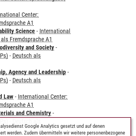
rnational Center:
emdsprache A1
bility Science
-
International
 als Fremdsprache A1
odiversity and Society
-
CPs)
-
Deutsch als
hip, Agency and Leadership
-
CPs)
-
Deutsch als
nd Law
-
International Center:
emdsprache A1
terials and Chemistry
-
CPs)
-
Deutsch als
alysedienst Google Analytics gesetzt und auf denen
ert werden. Zudem übermitteln wir weitere personenbezogene