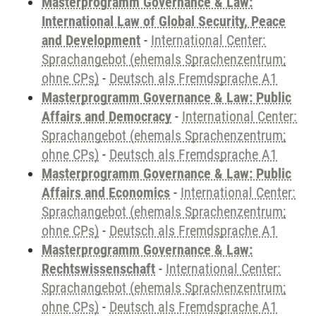
Masterprogramm Governance & Law:
International Law of Global Security, Peace
and Development
-
International Center:
Sprachangebot (ehemals Sprachenzentrum;
ohne CPs)
-
Deutsch als Fremdsprache A1
Masterprogramm Governance & Law: Public
Affairs and Democracy
-
International Center:
Sprachangebot (ehemals Sprachenzentrum;
ohne CPs)
-
Deutsch als Fremdsprache A1
Masterprogramm Governance & Law: Public
Affairs and Economics
-
International Center:
Sprachangebot (ehemals Sprachenzentrum;
ohne CPs)
-
Deutsch als Fremdsprache A1
Masterprogramm Governance & Law:
Rechtswissenschaft
-
International Center:
Sprachangebot (ehemals Sprachenzentrum;
ohne CPs)
-
Deutsch als Fremdsprache A1