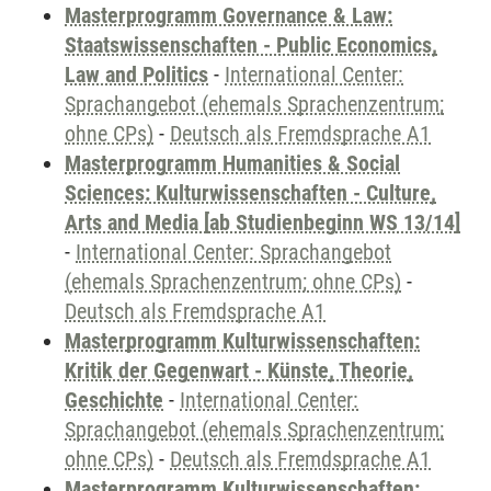
Masterprogramm Governance & Law:
Staatswissenschaften - Public Economics,
Law and Politics
-
International Center:
Sprachangebot (ehemals Sprachenzentrum;
ohne CPs)
-
Deutsch als Fremdsprache A1
Masterprogramm Humanities & Social
Sciences: Kulturwissenschaften - Culture,
Arts and Media [ab Studienbeginn WS 13/14]
-
International Center: Sprachangebot
(ehemals Sprachenzentrum; ohne CPs)
-
Deutsch als Fremdsprache A1
Masterprogramm Kulturwissenschaften:
Kritik der Gegenwart - Künste, Theorie,
Geschichte
-
International Center:
Sprachangebot (ehemals Sprachenzentrum;
ohne CPs)
-
Deutsch als Fremdsprache A1
Masterprogramm Kulturwissenschaften: