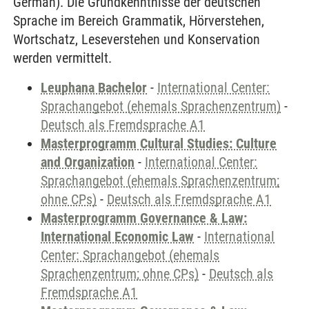
German). Die Grundkenntnisse der deutschen
Sprache im Bereich Grammatik, Hörverstehen,
Wortschatz, Leseverstehen und Konservation
werden vermittelt.
Leuphana Bachelor
-
International Center:
Sprachangebot (ehemals Sprachenzentrum)
-
Deutsch als Fremdsprache A1
Masterprogramm Cultural Studies: Culture
and Organization
-
International Center:
Sprachangebot (ehemals Sprachenzentrum;
ohne CPs)
-
Deutsch als Fremdsprache A1
Masterprogramm Governance & Law:
International Economic Law
-
International
Center: Sprachangebot (ehemals
Sprachenzentrum; ohne CPs)
-
Deutsch als
Fremdsprache A1