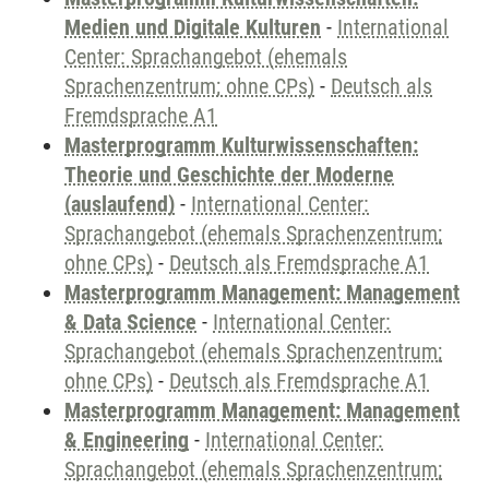
Medien und Digitale Kulturen
-
International
Center: Sprachangebot (ehemals
Sprachenzentrum; ohne CPs)
-
Deutsch als
Fremdsprache A1
Masterprogramm Kulturwissenschaften:
Theorie und Geschichte der Moderne
(auslaufend)
-
International Center:
Sprachangebot (ehemals Sprachenzentrum;
ohne CPs)
-
Deutsch als Fremdsprache A1
Masterprogramm Management: Management
& Data Science
-
International Center:
Sprachangebot (ehemals Sprachenzentrum;
ohne CPs)
-
Deutsch als Fremdsprache A1
Masterprogramm Management: Management
& Engineering
-
International Center:
Sprachangebot (ehemals Sprachenzentrum;