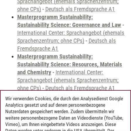
Sprachangebot (ehemals Sprachenzentrum;
ohne CPs)
-
Deutsch als Fremdsprache A1
Masterprogramm Sustainability:
Sustainability Science: Governance and Law
-
International Center: Sprachangebot (ehemals
Sprachenzentrum; ohne CPs)
-
Deutsch als
Fremdsprache A1
Masterprogramm Sustainability:
Sustainability Science: Resources, Materials
and Chemistry
-
International Center:
Sprachangebot (ehemals Sprachenzentrum;
ohne CPs)
-
Deutsch als Fremdsprache A1
zusätzliche Angebote
-
International Center:
Wir verwenden Cookies, die durch den Analysedienst Google
Sprachangebot (ehemals Sprachenzentrum)
-
Analytics gesetzt und auf denen personenbezogene
Sprachangebot und Sonderveranstaltungen
Nutzerdaten gespeichert werden. Zudem übermitteln wir
weitere personenbezogene Daten an Videodienste (YouTube,
Vimeo), um Ihnen eingebettete Videos anzuzeigen. Diese
Daten werden unter anderem in die USA übermittelt. Der