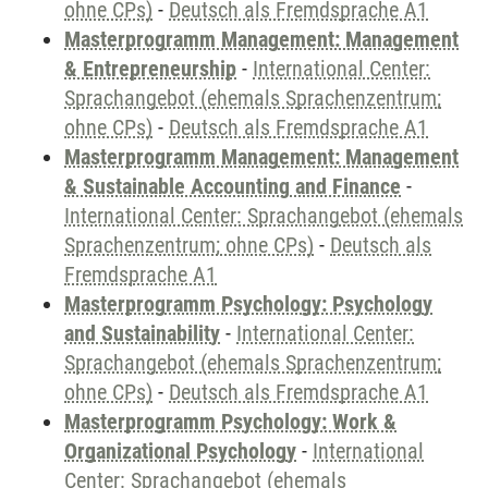
ohne CPs)
-
Deutsch als Fremdsprache A1
Masterprogramm Management: Management
& Entrepreneurship
-
International Center:
Sprachangebot (ehemals Sprachenzentrum;
ohne CPs)
-
Deutsch als Fremdsprache A1
Masterprogramm Management: Management
& Sustainable Accounting and Finance
-
International Center: Sprachangebot (ehemals
Sprachenzentrum; ohne CPs)
-
Deutsch als
Fremdsprache A1
Masterprogramm Psychology: Psychology
and Sustainability
-
International Center:
Sprachangebot (ehemals Sprachenzentrum;
ohne CPs)
-
Deutsch als Fremdsprache A1
Masterprogramm Psychology: Work &
Organizational Psychology
-
International
Center: Sprachangebot (ehemals