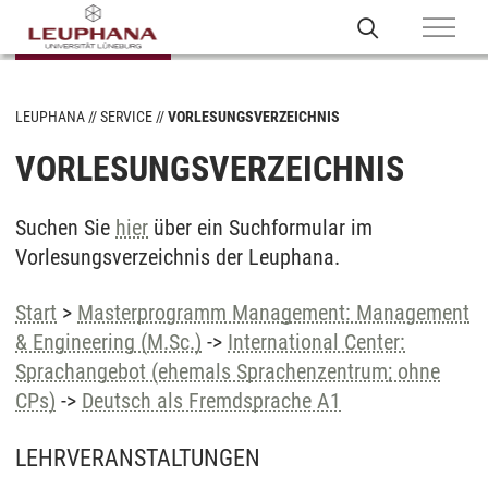
LEUPHANA
SERVICE
VORLESUNGSVERZEICHNIS
VORLESUNGSVERZEICHNIS
Suchen Sie
hier
über ein Suchformular im
Vorlesungsverzeichnis der Leuphana.
Start
>
Masterprogramm Management: Management
& Engineering (M.Sc.)
->
International Center:
Sprachangebot (ehemals Sprachenzentrum; ohne
CPs)
->
Deutsch als Fremdsprache A1
LEHRVERANSTALTUNGEN