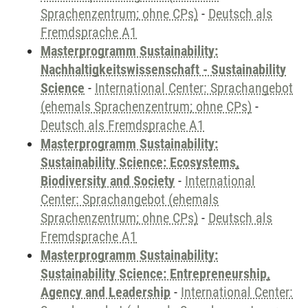
Sprachenzentrum; ohne CPs)
-
Deutsch als
Fremdsprache A1
Masterprogramm Sustainability:
Nachhaltigkeitswissenschaft - Sustainability
Science
-
International Center: Sprachangebot
(ehemals Sprachenzentrum; ohne CPs)
-
Deutsch als Fremdsprache A1
Masterprogramm Sustainability:
Sustainability Science: Ecosystems,
Biodiversity and Society
-
International
Center: Sprachangebot (ehemals
Sprachenzentrum; ohne CPs)
-
Deutsch als
Fremdsprache A1
Masterprogramm Sustainability:
Sustainability Science: Entrepreneurship,
Agency and Leadership
-
International Center: