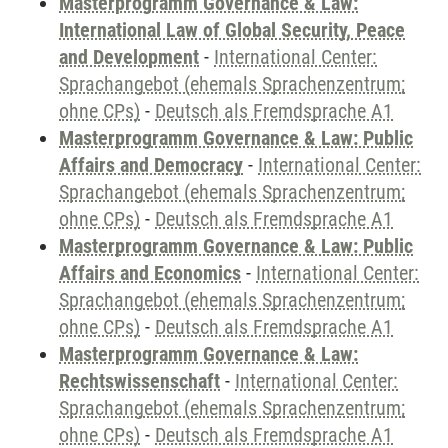
Masterprogramm Governance & Law:
International Law of Global Security, Peace
and Development
-
International Center:
Sprachangebot (ehemals Sprachenzentrum;
ohne CPs)
-
Deutsch als Fremdsprache A1
Masterprogramm Governance & Law: Public
Affairs and Democracy
-
International Center:
Sprachangebot (ehemals Sprachenzentrum;
ohne CPs)
-
Deutsch als Fremdsprache A1
Masterprogramm Governance & Law: Public
Affairs and Economics
-
International Center:
Sprachangebot (ehemals Sprachenzentrum;
ohne CPs)
-
Deutsch als Fremdsprache A1
Masterprogramm Governance & Law:
Rechtswissenschaft
-
International Center:
Sprachangebot (ehemals Sprachenzentrum;
ohne CPs)
-
Deutsch als Fremdsprache A1