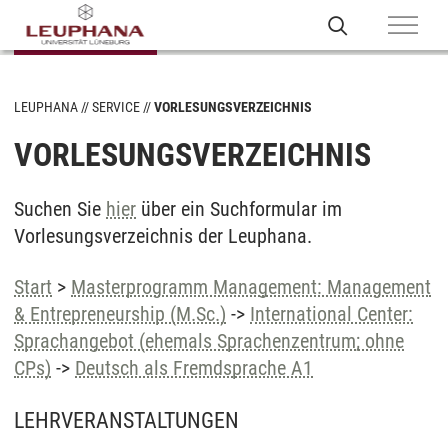
LEUPHANA
SERVICE
VORLESUNGSVERZEICHNIS
VORLESUNGSVERZEICHNIS
Suchen Sie
hier
über ein Suchformular im
Vorlesungsverzeichnis der Leuphana.
Start
>
Masterprogramm Management: Management
& Entrepreneurship (M.Sc.)
->
International Center:
Sprachangebot (ehemals Sprachenzentrum; ohne
CPs)
->
Deutsch als Fremdsprache A1
LEHRVERANSTALTUNGEN