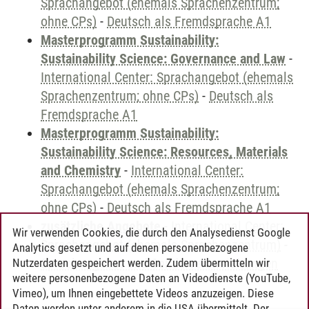
Sprachangebot (ehemals Sprachenzentrum;
ohne CPs)
-
Deutsch als Fremdsprache A1
Masterprogramm Sustainability:
Sustainability Science: Governance and Law
-
International Center: Sprachangebot (ehemals
Sprachenzentrum; ohne CPs)
-
Deutsch als
Fremdsprache A1
Masterprogramm Sustainability:
Sustainability Science: Resources, Materials
and Chemistry
-
International Center:
Sprachangebot (ehemals Sprachenzentrum;
ohne CPs)
-
Deutsch als Fremdsprache A1
zusätzliche Angebote
-
International Center:
Wir verwenden Cookies, die durch den Analysedienst Google
Sprachangebot (ehemals Sprachenzentrum)
-
Analytics gesetzt und auf denen personenbezogene
Sprachangebot und Sonderveranstaltungen
Nutzerdaten gespeichert werden. Zudem übermitteln wir
weitere personenbezogene Daten an Videodienste (YouTube,
Vimeo), um Ihnen eingebettete Videos anzuzeigen. Diese
Daten werden unter anderem in die USA übermittelt. Der