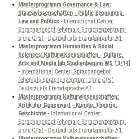
Masterprogramm Governance & Law:
Staatswissenschaften - Public Economics,
Law and Politics
-
International Center:
Sprachangebot (ehemals Sprachenzentrum;
ohne CPs)
-
Deutsch als Fremdsprache A1
Masterprogramm Humanities & Social
Sciences: Kulturwissenschaften - Culture,
Arts and Media [ab Studienbeginn WS 13/14]
-
International Center: Sprachangebot
(ehemals Sprachenzentrum; ohne CPs)
-
Deutsch als Fremdsprache A1
Masterprogramm Kulturwissenschaften:
Kritik der Gegenwart - Künste, Theorie,
Geschichte
-
International Center:
Sprachangebot (ehemals Sprachenzentrum;
ohne CPs)
-
Deutsch als Fremdsprache A1
Masterprogramm Kulturwissenschaften: