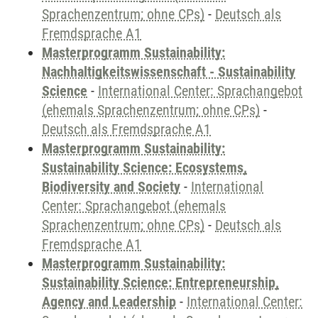
Sprachenzentrum; ohne CPs)
-
Deutsch als
Fremdsprache A1
Masterprogramm Sustainability:
Nachhaltigkeitswissenschaft - Sustainability
Science
-
International Center: Sprachangebot
(ehemals Sprachenzentrum; ohne CPs)
-
Deutsch als Fremdsprache A1
Masterprogramm Sustainability:
Sustainability Science: Ecosystems,
Biodiversity and Society
-
International
Center: Sprachangebot (ehemals
Sprachenzentrum; ohne CPs)
-
Deutsch als
Fremdsprache A1
Masterprogramm Sustainability:
Sustainability Science: Entrepreneurship,
Agency and Leadership
-
International Center: