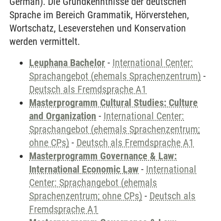
German). Die Grundkenntnisse der deutschen
Sprache im Bereich Grammatik, Hörverstehen,
Wortschatz, Leseverstehen und Konservation
werden vermittelt.
Leuphana Bachelor
-
International Center:
Sprachangebot (ehemals Sprachenzentrum)
-
Deutsch als Fremdsprache A1
Masterprogramm Cultural Studies: Culture
and Organization
-
International Center:
Sprachangebot (ehemals Sprachenzentrum;
ohne CPs)
-
Deutsch als Fremdsprache A1
Masterprogramm Governance & Law:
International Economic Law
-
International
Center: Sprachangebot (ehemals
Sprachenzentrum; ohne CPs)
-
Deutsch als
Fremdsprache A1