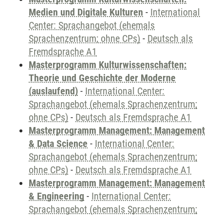
Medien und Digitale Kulturen
-
International
Center: Sprachangebot (ehemals
Sprachenzentrum; ohne CPs)
-
Deutsch als
Fremdsprache A1
Masterprogramm Kulturwissenschaften:
Theorie und Geschichte der Moderne
(auslaufend)
-
International Center:
Sprachangebot (ehemals Sprachenzentrum;
ohne CPs)
-
Deutsch als Fremdsprache A1
Masterprogramm Management: Management
& Data Science
-
International Center:
Sprachangebot (ehemals Sprachenzentrum;
ohne CPs)
-
Deutsch als Fremdsprache A1
Masterprogramm Management: Management
& Engineering
-
International Center:
Sprachangebot (ehemals Sprachenzentrum;