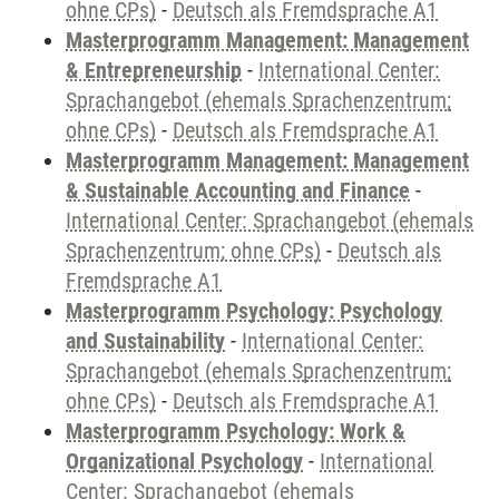
ohne CPs)
-
Deutsch als Fremdsprache A1
Masterprogramm Management: Management
& Entrepreneurship
-
International Center:
Sprachangebot (ehemals Sprachenzentrum;
ohne CPs)
-
Deutsch als Fremdsprache A1
Masterprogramm Management: Management
& Sustainable Accounting and Finance
-
International Center: Sprachangebot (ehemals
Sprachenzentrum; ohne CPs)
-
Deutsch als
Fremdsprache A1
Masterprogramm Psychology: Psychology
and Sustainability
-
International Center:
Sprachangebot (ehemals Sprachenzentrum;
ohne CPs)
-
Deutsch als Fremdsprache A1
Masterprogramm Psychology: Work &
Organizational Psychology
-
International
Center: Sprachangebot (ehemals