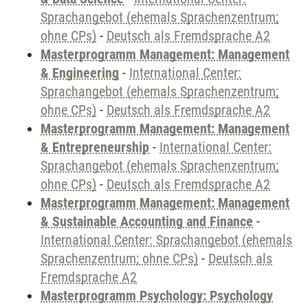
Sprachangebot (ehemals Sprachenzentrum;
ohne CPs)
-
Deutsch als Fremdsprache A2
Masterprogramm Management: Management
& Engineering
-
International Center:
Sprachangebot (ehemals Sprachenzentrum;
ohne CPs)
-
Deutsch als Fremdsprache A2
Masterprogramm Management: Management
& Entrepreneurship
-
International Center:
Sprachangebot (ehemals Sprachenzentrum;
ohne CPs)
-
Deutsch als Fremdsprache A2
Masterprogramm Management: Management
& Sustainable Accounting and Finance
-
International Center: Sprachangebot (ehemals
Sprachenzentrum; ohne CPs)
-
Deutsch als
Fremdsprache A2
Masterprogramm Psychology: Psychology