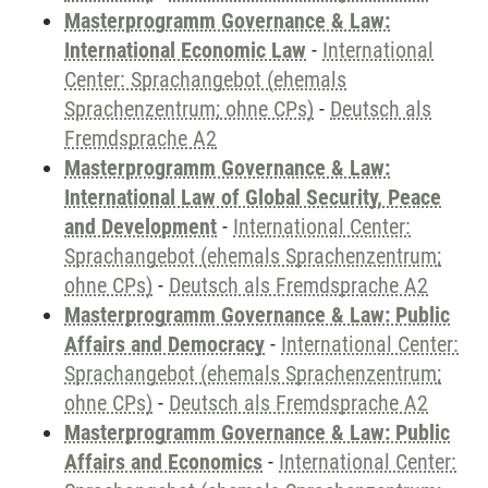
Masterprogramm Governance & Law:
International Economic Law
-
International
Center: Sprachangebot (ehemals
Sprachenzentrum; ohne CPs)
-
Deutsch als
Fremdsprache A2
Masterprogramm Governance & Law:
International Law of Global Security, Peace
and Development
-
International Center:
Sprachangebot (ehemals Sprachenzentrum;
ohne CPs)
-
Deutsch als Fremdsprache A2
Masterprogramm Governance & Law: Public
Affairs and Democracy
-
International Center:
Sprachangebot (ehemals Sprachenzentrum;
ohne CPs)
-
Deutsch als Fremdsprache A2
Masterprogramm Governance & Law: Public
Affairs and Economics
-
International Center: