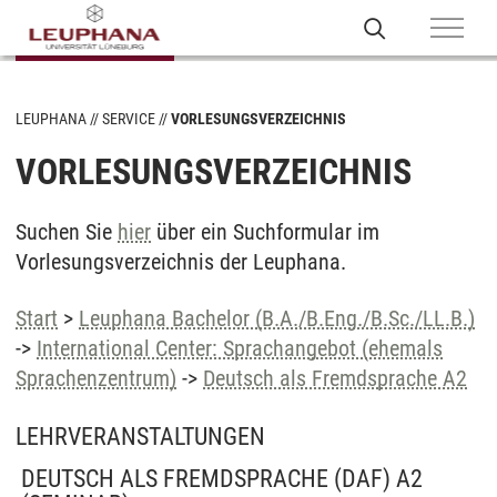
LEUPHANA
SERVICE
VORLESUNGSVERZEICHNIS
VORLESUNGSVERZEICHNIS
Suchen Sie
hier
über ein Suchformular im
Vorlesungsverzeichnis der Leuphana.
Start
>
Leuphana Bachelor (B.A./B.Eng./B.Sc./LL.B.)
->
International Center: Sprachangebot (ehemals
Sprachenzentrum)
->
Deutsch als Fremdsprache A2
LEHRVERANSTALTUNGEN
DEUTSCH ALS FREMDSPRACHE (DAF) A2