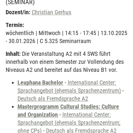
(SEMINAR)
Dozent/in:
Christian Gerhus
Termin:
wöchentlich | Mittwoch | 14:15 - 17:45 | 13.10.2025
- 30.01.2026 | C 5.325 Seminarraum
Inhalt:
Die Veranstaltung A2 mit 4 SWS führt
innerhalb von einem Semester zur Vollendung des
Niveaus A2 und bereitet auf das Niveau B1 vor.
Leuphana Bachelor
-
International Center:
Sprachangebot (ehemals Sprachenzentrum)
-
Deutsch als Fremdsprache A2
Masterprogramm Cultural Studies: Culture
and Organization
-
International Center:
Sprachangebot (ehemals Sprachenzentrum;
ohne CPs)
-
Deutsch als Fremdsprache A2