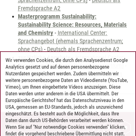
Sprachenzentrum; ohne CPs)
-
Deutsch als
Fremdsprache A2
Masterprogramm Sustainability:
Sustainability Science: Resources, Materials
and Chemistry
-
International Center:
Sprachangebot (ehemals Sprachenzentrum;
ohne CPs)
-
Deutsch als Fremdsprache A2
zusätzliche Angebote
-
International Center:
Wir verwenden Cookies, die durch den Analysedienst Google
Sprachangebot (ehemals Sprachenzentrum)
-
Analytics gesetzt und auf denen personenbezogene
Sprachangebot und Sonderveranstaltungen
Nutzerdaten gespeichert werden. Zudem übermitteln wir
weitere personenbezogene Daten an Videodienste (YouTube,
Vimeo), um Ihnen eingebettete Videos anzuzeigen. Diese
Daten werden unter anderem in die USA übermittelt. Der
Europäische Gerichtshof hat das Datenschutzniveau in den
Timo Leder
/
30.06.2024
USA, gemessen an EU-Standards, jedoch als unzureichend
eingeschätzt. Es besteht auch die Möglichkeit, dass Ihre
Daten dann durch US-Behörden verarbeitet werden können.
KONTAKT
Wenn Sie auf "Nur notwendige Cookies verwenden" klicken,
findet die vorgehend beschriebene Übermittlung nicht statt.
LEUPHANA ALS ARBEITGEBER