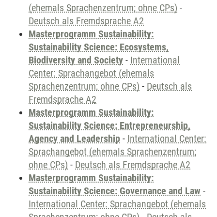
(ehemals Sprachenzentrum; ohne CPs)
-
Deutsch als Fremdsprache A2
Masterprogramm Sustainability:
Sustainability Science: Ecosystems,
Biodiversity and Society
-
International
Center: Sprachangebot (ehemals
Sprachenzentrum; ohne CPs)
-
Deutsch als
Fremdsprache A2
Masterprogramm Sustainability:
Sustainability Science: Entrepreneurship,
Agency and Leadership
-
International Center:
Sprachangebot (ehemals Sprachenzentrum;
ohne CPs)
-
Deutsch als Fremdsprache A2
Masterprogramm Sustainability:
Sustainability Science: Governance and Law
-
International Center: Sprachangebot (ehemals