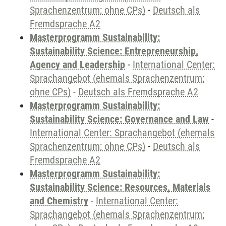
Sprachenzentrum; ohne CPs)
-
Deutsch als
Fremdsprache A2
Masterprogramm Sustainability:
Sustainability Science: Entrepreneurship,
Agency and Leadership
-
International Center:
Sprachangebot (ehemals Sprachenzentrum;
ohne CPs)
-
Deutsch als Fremdsprache A2
Masterprogramm Sustainability:
Sustainability Science: Governance and Law
-
International Center: Sprachangebot (ehemals
Sprachenzentrum; ohne CPs)
-
Deutsch als
Fremdsprache A2
Masterprogramm Sustainability:
Sustainability Science: Resources, Materials
and Chemistry
-
International Center:
Sprachangebot (ehemals Sprachenzentrum;