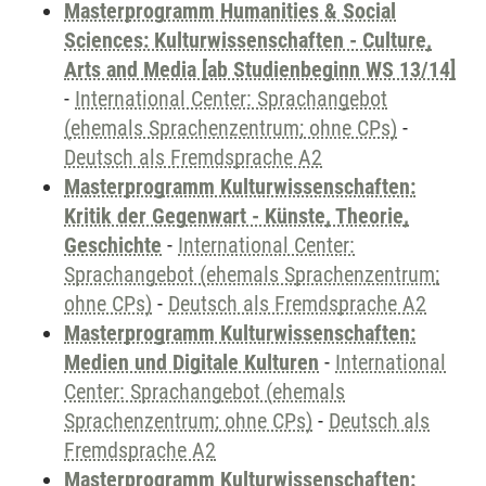
Masterprogramm Humanities & Social
Sciences: Kulturwissenschaften - Culture,
Arts and Media [ab Studienbeginn WS 13/14]
-
International Center: Sprachangebot
(ehemals Sprachenzentrum; ohne CPs)
-
Deutsch als Fremdsprache A2
Masterprogramm Kulturwissenschaften:
Kritik der Gegenwart - Künste, Theorie,
Geschichte
-
International Center:
Sprachangebot (ehemals Sprachenzentrum;
ohne CPs)
-
Deutsch als Fremdsprache A2
Masterprogramm Kulturwissenschaften:
Medien und Digitale Kulturen
-
International
Center: Sprachangebot (ehemals
Sprachenzentrum; ohne CPs)
-
Deutsch als
Fremdsprache A2
Masterprogramm Kulturwissenschaften: