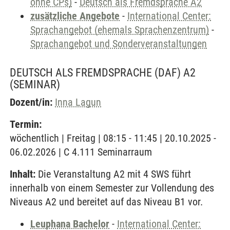
ohne CPs)
-
Deutsch als Fremdsprache A2
zusätzliche Angebote
-
International Center:
Sprachangebot (ehemals Sprachenzentrum)
-
Sprachangebot und Sonderveranstaltungen
DEUTSCH ALS FREMDSPRACHE (DAF) A2
(SEMINAR)
Dozent/in:
Inna Lagun
Termin:
wöchentlich | Freitag | 08:15 - 11:45 | 20.10.2025 -
06.02.2026 | C 4.111 Seminarraum
Inhalt:
Die Veranstaltung A2 mit 4 SWS führt
innerhalb von einem Semester zur Vollendung des
Niveaus A2 und bereitet auf das Niveau B1 vor.
Leuphana Bachelor
-
International Center: