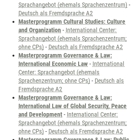
Sprachangebot (ehemals Sprachenzentrum)
-
Deutsch als Fremdsprache A2
Masterprogramm Cultural Studies: Culture
and Organization
-
International Center:
Sprachangebot (ehemals Sprachenzentrum;
ohne CPs)
-
Deutsch als Fremdsprache A2
Masterprogramm Governance & Law:
International Economic Law
-
International
Center: Sprachangebot (ehemals
Sprachenzentrum; ohne CPs)
-
Deutsch als
Fremdsprache A2
Masterprogramm Governance & Law:
International Law of Global Security, Peace
and Development
-
International Center:
Sprachangebot (ehemals Sprachenzentrum;
ohne CPs)
-
Deutsch als Fremdsprache A2
Masterprogramm Governance & Law: Public