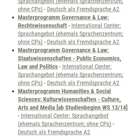
Sprachangebot (ehemals Sprachenzentrum;
ohne CPs)
-
Deutsch als Fremdsprache A2
Masterprogramm Governance & Law:
Rechtswissenschaft
-
International Center:
Sprachangebot (ehemals Sprachenzentrum;
ohne CPs)
-
Deutsch als Fremdsprache A2
Masterprogramm Governance & Law:
Staatswissenschaften - Public Economics,
Law and Politics
-
International Center:
Sprachangebot (ehemals Sprachenzentrum;
ohne CPs)
-
Deutsch als Fremdsprache A2
Masterprogramm Humanities & Social
Sciences: Kulturwissenschaften - Culture,
Arts and Media [ab Studienbeginn WS 13/14]
-
International Center: Sprachangebot
(ehemals Sprachenzentrum; ohne CPs)
-
Deutsch als Fremdsprache A2