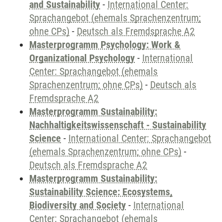
and Sustainability
-
International Center:
Sprachangebot (ehemals Sprachenzentrum;
ohne CPs)
-
Deutsch als Fremdsprache A2
Masterprogramm Psychology: Work &
Organizational Psychology
-
International
Center: Sprachangebot (ehemals
Sprachenzentrum; ohne CPs)
-
Deutsch als
Fremdsprache A2
Masterprogramm Sustainability:
Nachhaltigkeitswissenschaft - Sustainability
Science
-
International Center: Sprachangebot
(ehemals Sprachenzentrum; ohne CPs)
-
Deutsch als Fremdsprache A2
Masterprogramm Sustainability:
Sustainability Science: Ecosystems,
Biodiversity and Society
-
International
Center: Sprachangebot (ehemals