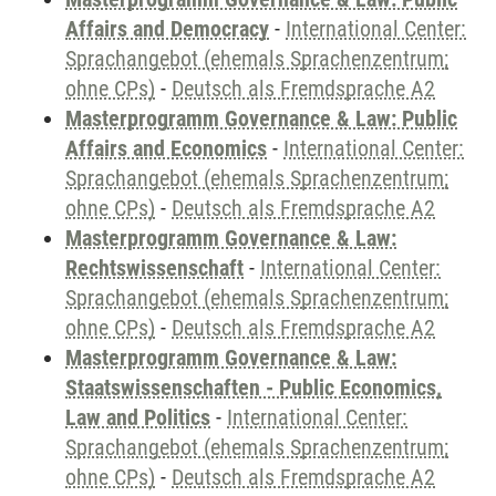
Affairs and Democracy
-
International Center:
Sprachangebot (ehemals Sprachenzentrum;
ohne CPs)
-
Deutsch als Fremdsprache A2
Masterprogramm Governance & Law: Public
Affairs and Economics
-
International Center:
Sprachangebot (ehemals Sprachenzentrum;
ohne CPs)
-
Deutsch als Fremdsprache A2
Masterprogramm Governance & Law:
Rechtswissenschaft
-
International Center:
Sprachangebot (ehemals Sprachenzentrum;
ohne CPs)
-
Deutsch als Fremdsprache A2
Masterprogramm Governance & Law:
Staatswissenschaften - Public Economics,
Law and Politics
-
International Center:
Sprachangebot (ehemals Sprachenzentrum;
ohne CPs)
-
Deutsch als Fremdsprache A2