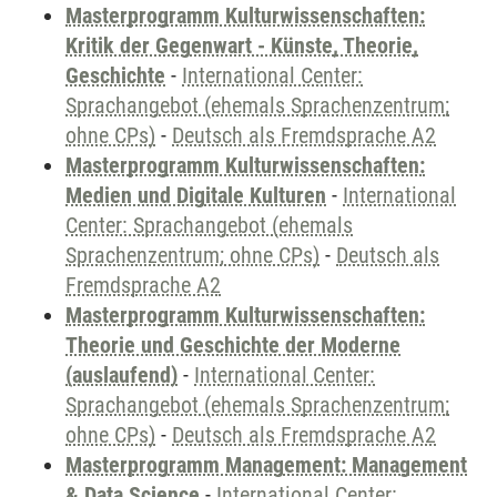
Masterprogramm Kulturwissenschaften:
Kritik der Gegenwart - Künste, Theorie,
Geschichte
-
International Center:
Sprachangebot (ehemals Sprachenzentrum;
ohne CPs)
-
Deutsch als Fremdsprache A2
Masterprogramm Kulturwissenschaften:
Medien und Digitale Kulturen
-
International
Center: Sprachangebot (ehemals
Sprachenzentrum; ohne CPs)
-
Deutsch als
Fremdsprache A2
Masterprogramm Kulturwissenschaften:
Theorie und Geschichte der Moderne
(auslaufend)
-
International Center:
Sprachangebot (ehemals Sprachenzentrum;
ohne CPs)
-
Deutsch als Fremdsprache A2
Masterprogramm Management: Management
& Data Science
-
International Center: