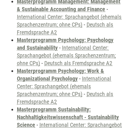
Masterprogramm Management: Management
& Sustainable Accounting and Finance
-
International Center: Sprachangebot (ehemals
Sprachenzentrum; ohne CPs)
-
Deutsch als
Fremdsprache A2
Masterprogramm Psychology: Psychology
and Sustainability
-
International Center:
Sprachangebot (ehemals Sprachenzentrum;
ohne CPs)
-
Deutsch als Fremdsprache A2
Masterprogramm Psychology: Work &
Organizational Psychology
-
International
Center: Sprachangebot (ehemals
Sprachenzentrum; ohne CPs)
-
Deutsch als
Fremdsprache A2
Masterprogramm Sustainability:
Nachhaltigkeitswissenschaft - Sustainability
Science
-
International Center: Sprachangebot