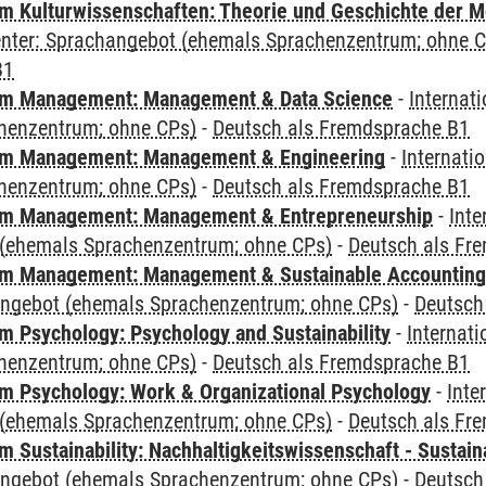
 Kulturwissenschaften: Theorie und Geschichte der M
Center: Sprachangebot (ehemals Sprachenzentrum; ohne 
B1
m Management: Management & Data Science
-
Internat
henzentrum; ohne CPs)
-
Deutsch als Fremdsprache B1
m Management: Management & Engineering
-
Internati
henzentrum; ohne CPs)
-
Deutsch als Fremdsprache B1
m Management: Management & Entrepreneurship
-
Inte
(ehemals Sprachenzentrum; ohne CPs)
-
Deutsch als Fr
m Management: Management & Sustainable Accounting
angebot (ehemals Sprachenzentrum; ohne CPs)
-
Deutsch
 Psychology: Psychology and Sustainability
-
Internat
henzentrum; ohne CPs)
-
Deutsch als Fremdsprache B1
 Psychology: Work & Organizational Psychology
-
Inte
(ehemals Sprachenzentrum; ohne CPs)
-
Deutsch als Fr
Sustainability: Nachhaltigkeitswissenschaft - Sustaina
angebot (ehemals Sprachenzentrum; ohne CPs)
-
Deutsch