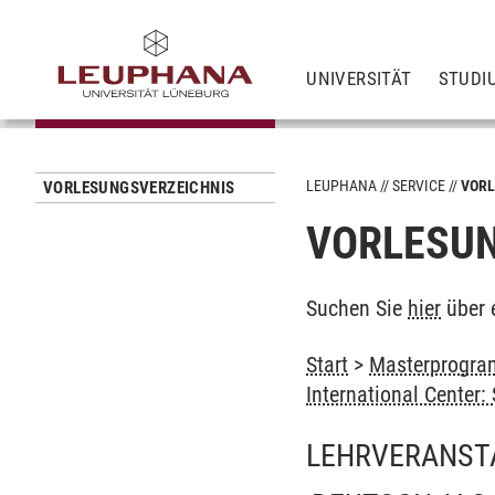
UNIVERSITÄT
STUDI
LEUPHANA
SERVICE
VORL
VORLESUNGSVERZEICHNIS
VORLESUN
Suchen Sie
hier
über 
Start
>
Masterprogram
International Center
LEHRVERANST