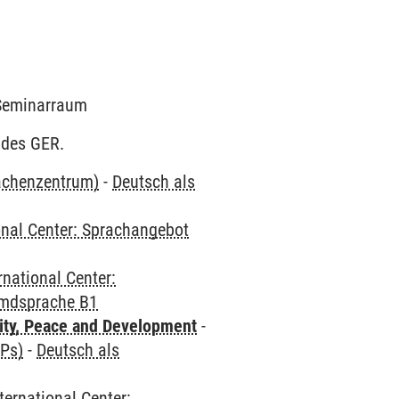
2 Seminarraum
 des GER.
rachenzentrum)
-
Deutsch als
onal Center: Sprachangebot
rnational Center:
emdsprache B1
ity, Peace and Development
-
CPs)
-
Deutsch als
ternational Center: