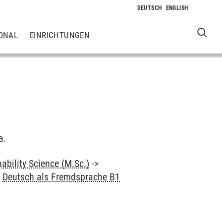
ONAL
EINRICHTUNGEN
a.
ability Science (M.Sc.)
->
>
Deutsch als Fremdsprache B1