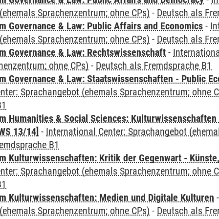
(ehemals Sprachenzentrum; ohne CPs)
-
Deutsch als Fr
 Governance & Law: Public Affairs and Economics
-
In
(ehemals Sprachenzentrum; ohne CPs)
-
Deutsch als Fr
m Governance & Law: Rechtswissenschaft
-
Internation
henzentrum; ohne CPs)
-
Deutsch als Fremdsprache B1
 Governance & Law: Staatswissenschaften - Public Eco
Center: Sprachangebot (ehemals Sprachenzentrum; ohne 
B1
 Humanities & Social Sciences: Kulturwissenschaften -
WS 13/14]
-
International Center: Sprachangebot (ehem
remdsprache B1
 Kulturwissenschaften: Kritik der Gegenwart - Künste,
Center: Sprachangebot (ehemals Sprachenzentrum; ohne 
B1
 Kulturwissenschaften: Medien und Digitale Kulturen
(ehemals Sprachenzentrum; ohne CPs)
-
Deutsch als Fr