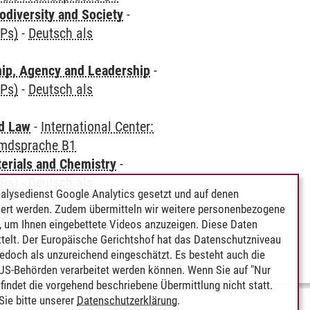
odiversity and Society
-
CPs)
-
Deutsch als
hip, Agency and Leadership
-
CPs)
-
Deutsch als
nd Law
-
International Center:
emdsprache B1
terials and Chemistry
-
CPs)
-
Deutsch als
alysedienst Google Analytics gesetzt und auf denen
ert werden. Zudem übermitteln wir weitere personenbezogene
Sprachenzentrum)
-
 um Ihnen eingebettete Videos anzuzeigen. Diese Daten
telt. Der Europäische Gerichtshof hat das Datenschutzniveau
edoch als unzureichend eingeschätzt. Es besteht auch die
 US-Behörden verarbeitet werden können. Wenn Sie auf "Nur
indet die vorgehend beschriebene Übermittlung nicht statt.
ie bitte unserer
Datenschutzerklärung
.