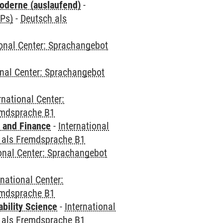
oderne (auslaufend)
-
CPs)
-
Deutsch als
ional Center: Sprachangebot
onal Center: Sprachangebot
rnational Center:
emdsprache B1
 and Finance
-
International
 als Fremdsprache B1
ional Center: Sprachangebot
rnational Center:
emdsprache B1
bility Science
-
International
 als Fremdsprache B1