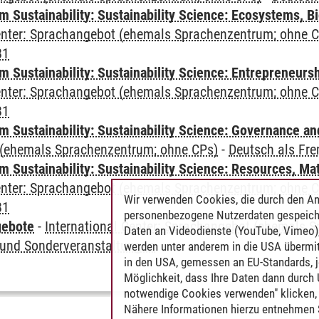
Sustainability: Sustainability Science: Ecosystems, Bi
Center: Sprachangebot (ehemals Sprachenzentrum; ohne 
B1
 Sustainability: Sustainability Science: Entrepreneurs
Center: Sprachangebot (ehemals Sprachenzentrum; ohne 
B1
 Sustainability: Sustainability Science: Governance a
(ehemals Sprachenzentrum; ohne CPs)
-
Deutsch als Fr
Sustainability: Sustainability Science: Resources, Ma
Center: Sprachangebot (ehemals Sprachenzentrum; ohne 
Wir verwenden Cookies, die durch den An
B1
personenbezogene Nutzerdaten gespeich
gebote
-
International Center: Sprachangebot (ehemals 
Daten an Videodienste (YouTube, Vimeo),
und Sonderveranstaltungen
werden unter anderem in die USA übermit
in den USA, gemessen an EU-Standards, j
Möglichkeit, dass Ihre Daten dann durch
notwendige Cookies verwenden" klicken, f
Nähere Informationen hierzu entnehmen S