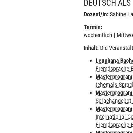
DEUTSCH ALS
Dozent/in:
Sabine L
Termin:
wöchentlich | Mittwo
Inhalt:
Die Veranstal
Leuphana Bach
Fremdsprache 
Masterprogramm
(ehemals Sprac
Masterprogramm
Sprachangebot 
Masterprogramm
International 
Fremdsprache 
Masterprogramm