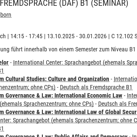
 FREMDSPRACHE (DAF) B1
(SEMINAR)
aborn
ch | 14:15 - 17:45 | 13.10.2025 - 30.01.2026 | C 12.10
tung führt innerhalb von einem Semester zum Niveau B1
elor
-
International Center: Sprachangebot (ehemals Sp
B1
 Cultural Studies: Culture and Organization
-
Internati
henzentrum; ohne CPs)
-
Deutsch als Fremdsprache B1
 Governance & Law: International Economic Law
-
Inte
(ehemals Sprachenzentrum; ohne CPs)
-
Deutsch als Fr
 Governance & Law: International Law of Global Secur
Center: Sprachangebot (ehemals Sprachenzentrum; ohne 
B1
 Governance & Law: Public Affairs and Democracy
-
In