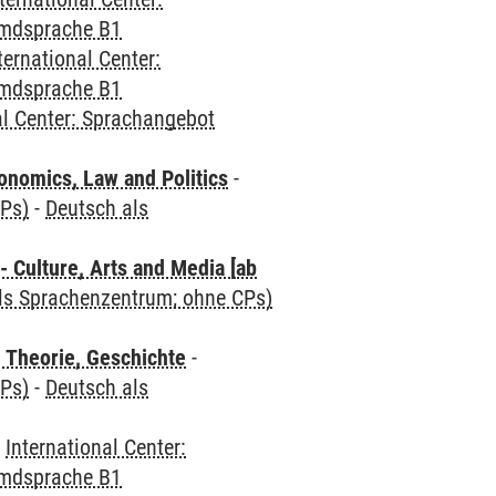
emdsprache B1
ternational Center:
emdsprache B1
al Center: Sprachangebot
nomics, Law and Politics
-
CPs)
-
Deutsch als
 Culture, Arts and Media [ab
als Sprachenzentrum; ohne CPs)
 Theorie, Geschichte
-
CPs)
-
Deutsch als
-
International Center:
emdsprache B1