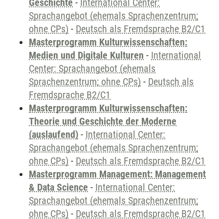
Geschichte
-
International Center:
Sprachangebot (ehemals Sprachenzentrum;
ohne CPs)
-
Deutsch als Fremdsprache B2/C1
Masterprogramm Kulturwissenschaften:
Medien und Digitale Kulturen
-
International
Center: Sprachangebot (ehemals
Sprachenzentrum; ohne CPs)
-
Deutsch als
Fremdsprache B2/C1
Masterprogramm Kulturwissenschaften:
Theorie und Geschichte der Moderne
(auslaufend)
-
International Center:
Sprachangebot (ehemals Sprachenzentrum;
ohne CPs)
-
Deutsch als Fremdsprache B2/C1
Masterprogramm Management: Management
& Data Science
-
International Center:
Sprachangebot (ehemals Sprachenzentrum;
ohne CPs)
-
Deutsch als Fremdsprache B2/C1