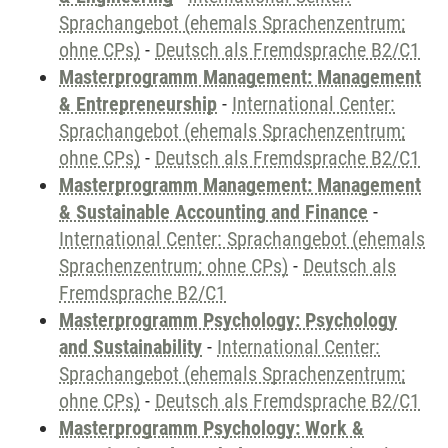
Sprachangebot (ehemals Sprachenzentrum;
ohne CPs)
-
Deutsch als Fremdsprache B2/C1
Masterprogramm Management: Management
& Entrepreneurship
-
International Center:
Sprachangebot (ehemals Sprachenzentrum;
ohne CPs)
-
Deutsch als Fremdsprache B2/C1
Masterprogramm Management: Management
& Sustainable Accounting and Finance
-
International Center: Sprachangebot (ehemals
Sprachenzentrum; ohne CPs)
-
Deutsch als
Fremdsprache B2/C1
Masterprogramm Psychology: Psychology
and Sustainability
-
International Center:
Sprachangebot (ehemals Sprachenzentrum;
ohne CPs)
-
Deutsch als Fremdsprache B2/C1
Masterprogramm Psychology: Work &