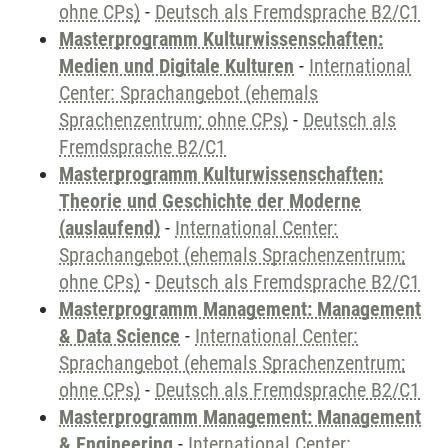
ohne CPs)
-
Deutsch als Fremdsprache B2/C1
Masterprogramm Kulturwissenschaften:
Medien und Digitale Kulturen
-
International
Center: Sprachangebot (ehemals
Sprachenzentrum; ohne CPs)
-
Deutsch als
Fremdsprache B2/C1
Masterprogramm Kulturwissenschaften:
Theorie und Geschichte der Moderne
(auslaufend)
-
International Center:
Sprachangebot (ehemals Sprachenzentrum;
ohne CPs)
-
Deutsch als Fremdsprache B2/C1
Masterprogramm Management: Management
& Data Science
-
International Center:
Sprachangebot (ehemals Sprachenzentrum;
ohne CPs)
-
Deutsch als Fremdsprache B2/C1
Masterprogramm Management: Management
& Engineering
-
International Center: