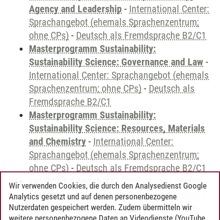
Agency and Leadership
-
International Center:
Sprachangebot (ehemals Sprachenzentrum;
ohne CPs)
-
Deutsch als Fremdsprache B2/C1
Masterprogramm Sustainability:
Sustainability Science: Governance and Law
-
International Center: Sprachangebot (ehemals
Sprachenzentrum; ohne CPs)
-
Deutsch als
Fremdsprache B2/C1
Masterprogramm Sustainability:
Sustainability Science: Resources, Materials
and Chemistry
-
International Center:
Sprachangebot (ehemals Sprachenzentrum;
ohne CPs)
-
Deutsch als Fremdsprache B2/C1
zusätzliche Angebote
-
International Center:
Wir verwenden Cookies, die durch den Analysedienst Google
Sprachangebot (ehemals Sprachenzentrum)
-
Analytics gesetzt und auf denen personenbezogene
Sprachangebot und Sonderveranstaltungen
Nutzerdaten gespeichert werden. Zudem übermitteln wir
weitere personenbezogene Daten an Videodienste (YouTube,