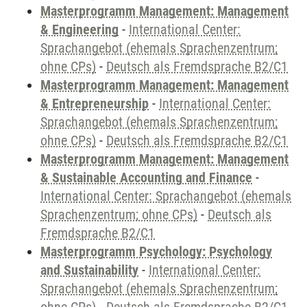
Masterprogramm Management: Management
& Engineering
-
International Center:
Sprachangebot (ehemals Sprachenzentrum;
ohne CPs)
-
Deutsch als Fremdsprache B2/C1
Masterprogramm Management: Management
& Entrepreneurship
-
International Center:
Sprachangebot (ehemals Sprachenzentrum;
ohne CPs)
-
Deutsch als Fremdsprache B2/C1
Masterprogramm Management: Management
& Sustainable Accounting and Finance
-
International Center: Sprachangebot (ehemals
Sprachenzentrum; ohne CPs)
-
Deutsch als
Fremdsprache B2/C1
Masterprogramm Psychology: Psychology
and Sustainability
-
International Center:
Sprachangebot (ehemals Sprachenzentrum;