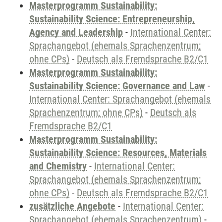
Masterprogramm Sustainability:
Sustainability Science: Entrepreneurship,
Agency and Leadership
-
International Center:
Sprachangebot (ehemals Sprachenzentrum;
ohne CPs)
-
Deutsch als Fremdsprache B2/C1
Masterprogramm Sustainability:
Sustainability Science: Governance and Law
-
International Center: Sprachangebot (ehemals
Sprachenzentrum; ohne CPs)
-
Deutsch als
Fremdsprache B2/C1
Masterprogramm Sustainability:
Sustainability Science: Resources, Materials
and Chemistry
-
International Center:
Sprachangebot (ehemals Sprachenzentrum;
ohne CPs)
-
Deutsch als Fremdsprache B2/C1
zusätzliche Angebote
-
International Center:
Sprachangebot (ehemals Sprachenzentrum)
-