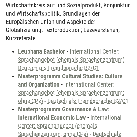
Wirtschaftskreislauf und Sozialprodukt, Konjunktur
und Wirtschaftspolitik, Grundlagen der
Europäischen Union und Aspekte der
Globalisierung. Textproduktion; Leseverstehen;
Kurzreferate.
Leuphana Bachelor
-
International Center:
Sprachangebot (ehemals Sprachenzentrum)
-
Deutsch als Fremdsprache B2/C1
Masterprogramm Cultural Studies: Culture
and Organization
-
International Center:
Sprachangebot (ehemals Sprachenzentrum;
ohne CPs)
-
Deutsch als Fremdsprache B2/C1
Masterprogramm Governance & Law:
International Economic Law
-
International
Center: Sprachangebot (ehemals
Sprachenzentrum; ohne CPs)
-
Deutsch als