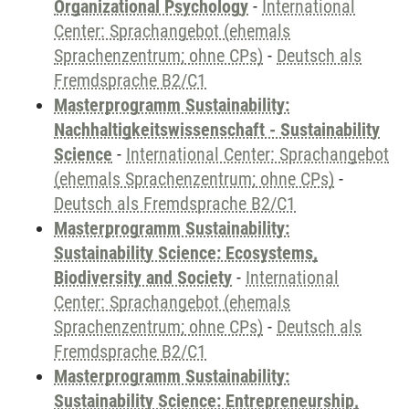
Organizational Psychology
-
International
Center: Sprachangebot (ehemals
Sprachenzentrum; ohne CPs)
-
Deutsch als
Fremdsprache B2/C1
Masterprogramm Sustainability:
Nachhaltigkeitswissenschaft - Sustainability
Science
-
International Center: Sprachangebot
(ehemals Sprachenzentrum; ohne CPs)
-
Deutsch als Fremdsprache B2/C1
Masterprogramm Sustainability:
Sustainability Science: Ecosystems,
Biodiversity and Society
-
International
Center: Sprachangebot (ehemals
Sprachenzentrum; ohne CPs)
-
Deutsch als
Fremdsprache B2/C1
Masterprogramm Sustainability:
Sustainability Science: Entrepreneurship,