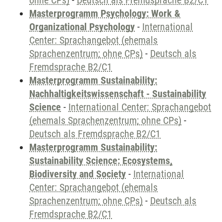
ohne CPs)
-
Deutsch als Fremdsprache B2/C1
Masterprogramm Psychology: Work &
Organizational Psychology
-
International
Center: Sprachangebot (ehemals
Sprachenzentrum; ohne CPs)
-
Deutsch als
Fremdsprache B2/C1
Masterprogramm Sustainability:
Nachhaltigkeitswissenschaft - Sustainability
Science
-
International Center: Sprachangebot
(ehemals Sprachenzentrum; ohne CPs)
-
Deutsch als Fremdsprache B2/C1
Masterprogramm Sustainability:
Sustainability Science: Ecosystems,
Biodiversity and Society
-
International
Center: Sprachangebot (ehemals
Sprachenzentrum; ohne CPs)
-
Deutsch als
Fremdsprache B2/C1