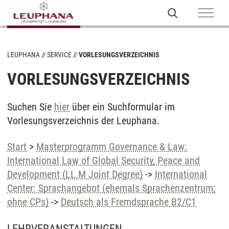
LEUPHANA
SERVICE
VORLESUNGSVERZEICHNIS
VORLESUNGSVERZEICHNIS
Suchen Sie
hier
über ein Suchformular im
Vorlesungsverzeichnis der Leuphana.
Start
>
Masterprogramm Governance & Law:
International Law of Global Security, Peace and
Development (LL.M Joint Degree)
->
International
Center: Sprachangebot (ehemals Sprachenzentrum;
ohne CPs)
->
Deutsch als Fremdsprache B2/C1
LEHRVERANSTALTUNGEN