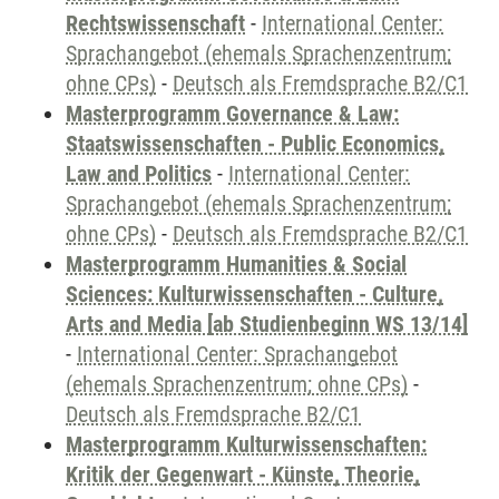
Rechtswissenschaft
-
International Center:
Sprachangebot (ehemals Sprachenzentrum;
ohne CPs)
-
Deutsch als Fremdsprache B2/C1
Masterprogramm Governance & Law:
Staatswissenschaften - Public Economics,
Law and Politics
-
International Center:
Sprachangebot (ehemals Sprachenzentrum;
ohne CPs)
-
Deutsch als Fremdsprache B2/C1
Masterprogramm Humanities & Social
Sciences: Kulturwissenschaften - Culture,
Arts and Media [ab Studienbeginn WS 13/14]
-
International Center: Sprachangebot
(ehemals Sprachenzentrum; ohne CPs)
-
Deutsch als Fremdsprache B2/C1
Masterprogramm Kulturwissenschaften:
Kritik der Gegenwart - Künste, Theorie,