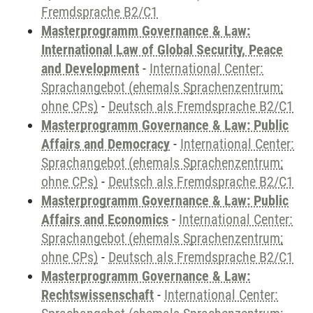
Fremdsprache B2/C1
Masterprogramm Governance & Law:
International Law of Global Security, Peace
and Development
-
International Center:
Sprachangebot (ehemals Sprachenzentrum;
ohne CPs)
-
Deutsch als Fremdsprache B2/C1
Masterprogramm Governance & Law: Public
Affairs and Democracy
-
International Center:
Sprachangebot (ehemals Sprachenzentrum;
ohne CPs)
-
Deutsch als Fremdsprache B2/C1
Masterprogramm Governance & Law: Public
Affairs and Economics
-
International Center:
Sprachangebot (ehemals Sprachenzentrum;
ohne CPs)
-
Deutsch als Fremdsprache B2/C1
Masterprogramm Governance & Law:
Rechtswissenschaft
-
International Center: