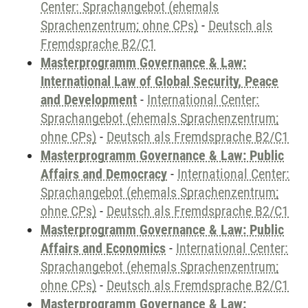
Center: Sprachangebot (ehemals
Sprachenzentrum; ohne CPs)
-
Deutsch als
Fremdsprache B2/C1
Masterprogramm Governance & Law:
International Law of Global Security, Peace
and Development
-
International Center:
Sprachangebot (ehemals Sprachenzentrum;
ohne CPs)
-
Deutsch als Fremdsprache B2/C1
Masterprogramm Governance & Law: Public
Affairs and Democracy
-
International Center:
Sprachangebot (ehemals Sprachenzentrum;
ohne CPs)
-
Deutsch als Fremdsprache B2/C1
Masterprogramm Governance & Law: Public
Affairs and Economics
-
International Center:
Sprachangebot (ehemals Sprachenzentrum;
ohne CPs)
-
Deutsch als Fremdsprache B2/C1
Masterprogramm Governance & Law: