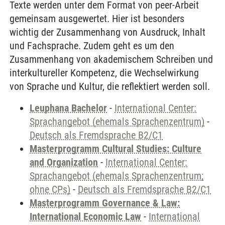
Texte werden unter dem Format von peer-Arbeit
gemeinsam ausgewertet. Hier ist besonders
wichtig der Zusammenhang von Ausdruck, Inhalt
und Fachsprache. Zudem geht es um den
Zusammenhang von akademischem Schreiben und
interkultureller Kompetenz, die Wechselwirkung
von Sprache und Kultur, die reflektiert werden soll.
Leuphana Bachelor
-
International Center:
Sprachangebot (ehemals Sprachenzentrum)
-
Deutsch als Fremdsprache B2/C1
Masterprogramm Cultural Studies: Culture
and Organization
-
International Center:
Sprachangebot (ehemals Sprachenzentrum;
ohne CPs)
-
Deutsch als Fremdsprache B2/C1
Masterprogramm Governance & Law:
International Economic Law
-
International