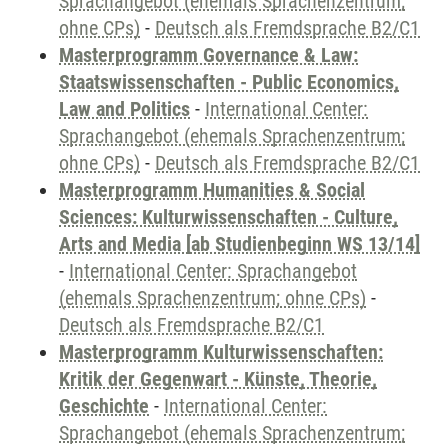
Sprachangebot (ehemals Sprachenzentrum;
ohne CPs)
-
Deutsch als Fremdsprache B2/C1
Masterprogramm Governance & Law:
Staatswissenschaften - Public Economics,
Law and Politics
-
International Center:
Sprachangebot (ehemals Sprachenzentrum;
ohne CPs)
-
Deutsch als Fremdsprache B2/C1
Masterprogramm Humanities & Social
Sciences: Kulturwissenschaften - Culture,
Arts and Media [ab Studienbeginn WS 13/14]
-
International Center: Sprachangebot
(ehemals Sprachenzentrum; ohne CPs)
-
Deutsch als Fremdsprache B2/C1
Masterprogramm Kulturwissenschaften:
Kritik der Gegenwart - Künste, Theorie,
Geschichte
-
International Center:
Sprachangebot (ehemals Sprachenzentrum;