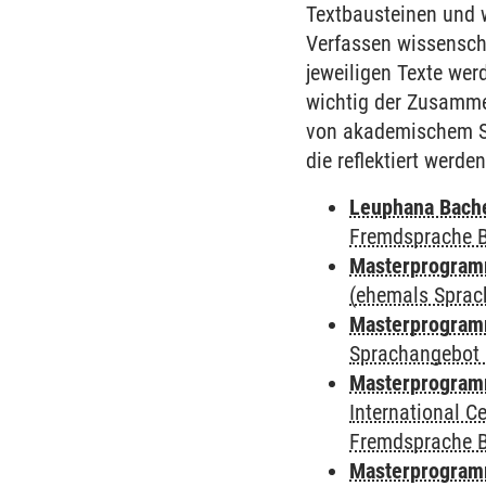
Textbausteinen und w
Verfassen wissenscha
jeweiligen Texte we
wichtig der Zusamm
von akademischem Sc
die reflektiert werden
Leuphana Bach
Fremdsprache 
Masterprogramm
(ehemals Sprac
Masterprogramm
Sprachangebot 
Masterprogramm
International 
Fremdsprache 
Masterprogramm