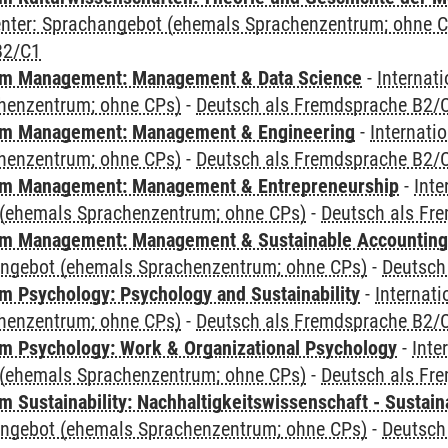
Center: Sprachangebot (ehemals Sprachenzentrum; ohne 
B2/C1
m Management: Management & Data Science
-
Internat
henzentrum; ohne CPs)
-
Deutsch als Fremdsprache B2/
m Management: Management & Engineering
-
Internati
henzentrum; ohne CPs)
-
Deutsch als Fremdsprache B2/
m Management: Management & Entrepreneurship
-
Inte
(ehemals Sprachenzentrum; ohne CPs)
-
Deutsch als Fr
m Management: Management & Sustainable Accounting
angebot (ehemals Sprachenzentrum; ohne CPs)
-
Deutsch
 Psychology: Psychology and Sustainability
-
Internat
henzentrum; ohne CPs)
-
Deutsch als Fremdsprache B2/
 Psychology: Work & Organizational Psychology
-
Inte
(ehemals Sprachenzentrum; ohne CPs)
-
Deutsch als Fr
Sustainability: Nachhaltigkeitswissenschaft - Sustaina
angebot (ehemals Sprachenzentrum; ohne CPs)
-
Deutsch