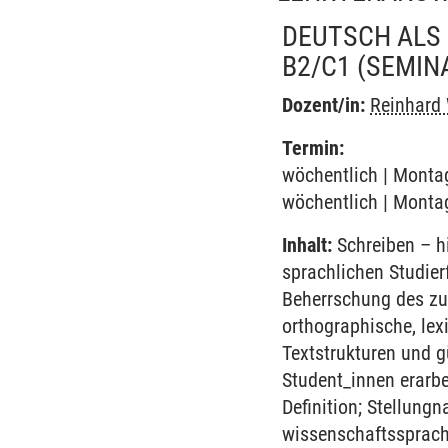
DEUTSCH ALS
B2/C1
(SEMIN
Dozent/in:
Reinhard
Termin:
wöchentlich | Montag
wöchentlich | Montag
Inhalt:
Schreiben – hi
sprachlichen Studier
Beherrschung des zu
orthographische, lex
Textstrukturen und g
Student_innen erarb
Definition; Stellun
wissenschaftssprachl