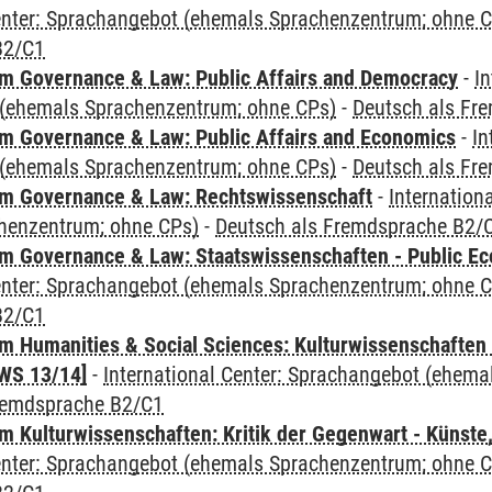
Center: Sprachangebot (ehemals Sprachenzentrum; ohne 
B2/C1
 Governance & Law: Public Affairs and Democracy
-
In
(ehemals Sprachenzentrum; ohne CPs)
-
Deutsch als Fr
 Governance & Law: Public Affairs and Economics
-
In
(ehemals Sprachenzentrum; ohne CPs)
-
Deutsch als Fr
m Governance & Law: Rechtswissenschaft
-
Internation
henzentrum; ohne CPs)
-
Deutsch als Fremdsprache B2/
 Governance & Law: Staatswissenschaften - Public Eco
Center: Sprachangebot (ehemals Sprachenzentrum; ohne 
B2/C1
 Humanities & Social Sciences: Kulturwissenschaften -
WS 13/14]
-
International Center: Sprachangebot (ehem
remdsprache B2/C1
 Kulturwissenschaften: Kritik der Gegenwart - Künste,
Center: Sprachangebot (ehemals Sprachenzentrum; ohne 