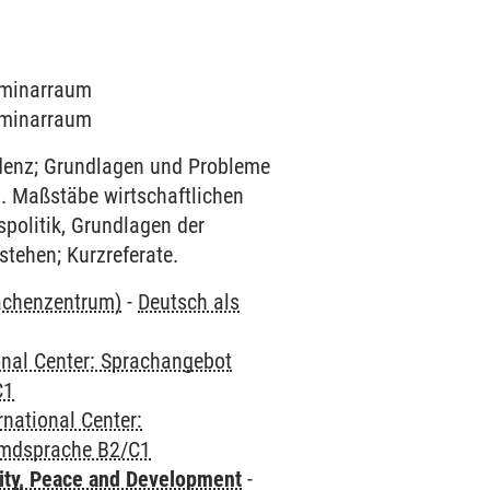
Seminarraum
Seminarraum
denz; Grundlagen und Probleme
a. Maßstäbe wirtschaftlichen
spolitik, Grundlagen der
tehen; Kurzreferate.
rachenzentrum)
-
Deutsch als
onal Center: Sprachangebot
C1
rnational Center:
emdsprache B2/C1
ity, Peace and Development
-