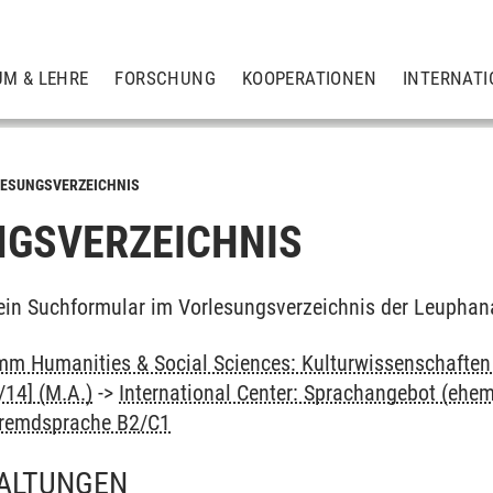
UM & LEHRE
FORSCHUNG
KOOPERATIONEN
INTERNATI
ESUNGSVERZEICHNIS
GSVERZEICHNIS
ein Suchformular im Vorlesungsverzeichnis der Leuphan
m Humanities & Social Sciences: Kulturwissenschaften -
14] (M.A.)
->
International Center: Sprachangebot (ehe
Fremdsprache B2/C1
ALTUNGEN