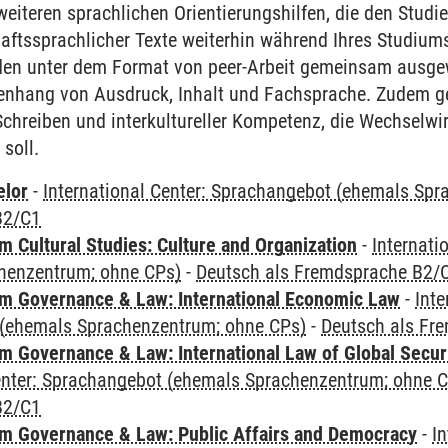
eiteren sprachlichen Orientierungshilfen, die den Stud
ftssprachlicher Texte weiterhin während Ihres Studiums 
rden unter dem Format von peer-Arbeit gemeinsam ausgew
enhang von Ausdruck, Inhalt und Fachsprache. Zudem
hreiben und interkultureller Kompetenz, die Wechselwir
 soll.
elor
-
International Center: Sprachangebot (ehemals Sp
B2/C1
 Cultural Studies: Culture and Organization
-
Internati
henzentrum; ohne CPs)
-
Deutsch als Fremdsprache B2/
 Governance & Law: International Economic Law
-
Inte
(ehemals Sprachenzentrum; ohne CPs)
-
Deutsch als Fr
 Governance & Law: International Law of Global Secur
Center: Sprachangebot (ehemals Sprachenzentrum; ohne 
B2/C1
 Governance & Law: Public Affairs and Democracy
-
In