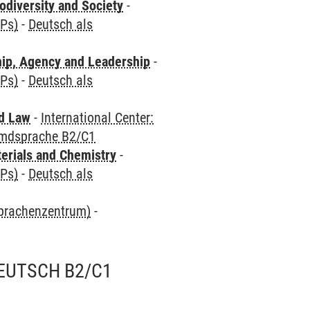
odiversity and Society
-
CPs)
-
Deutsch als
hip, Agency and Leadership
-
CPs)
-
Deutsch als
nd Law
-
International Center:
emdsprache B2/C1
terials and Chemistry
-
CPs)
-
Deutsch als
Sprachenzentrum)
-
EUTSCH B2/C1