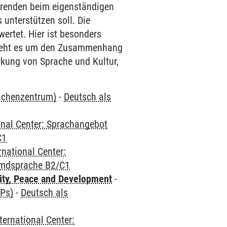
ierenden beim eigenständigen
unterstützen soll. Die
ertet. Hier ist besonders
 geht es um den Zusammenhang
kung von Sprache und Kultur,
rachenzentrum)
-
Deutsch als
onal Center: Sprachangebot
C1
rnational Center:
emdsprache B2/C1
ity, Peace and Development
-
CPs)
-
Deutsch als
ternational Center: