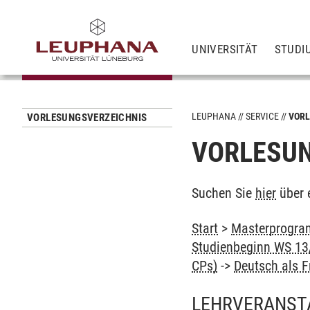
UNIVERSITÄT
STUDI
LEUPHANA
SERVICE
VORL
VORLESUNGSVERZEICHNIS
VORLESUN
Suchen Sie
hier
über 
Start
>
Masterprogram
Studienbeginn WS 13/
CPs)
->
Deutsch als 
LEHRVERANST