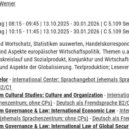
 Werner
ag | 08:15 - 09:45 | 13.10.2025 - 30.01.2026 | C 5.109 
ag | 10:15 - 11:45 | 13.10.2025 - 30.01.2026 | C 5.109 
 Wortschatz, Statistiken auswerten, Handelskorrespon
und Aspekte europäischer Wirtschaftspolitik. Themen u.
skreislauf und Sozialprodukt, Konjunktur und Wirtschaft
nd Aspekte der Globalisierung. Textproduktion; Lesevers
elor
-
International Center: Sprachangebot (ehemals Sp
B2/C1
 Cultural Studies: Culture and Organization
-
Internati
henzentrum; ohne CPs)
-
Deutsch als Fremdsprache B2/
 Governance & Law: International Economic Law
-
Inte
(ehemals Sprachenzentrum; ohne CPs)
-
Deutsch als Fr
 Governance & Law: International Law of Global Secur