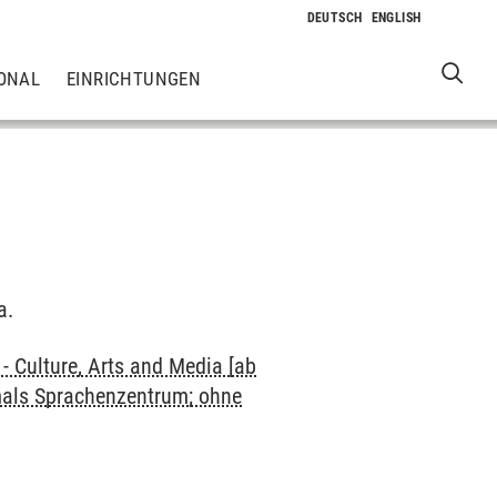
ONAL
EINRICHTUNGEN
a.
 Culture, Arts and Media [ab
mals Sprachenzentrum; ohne