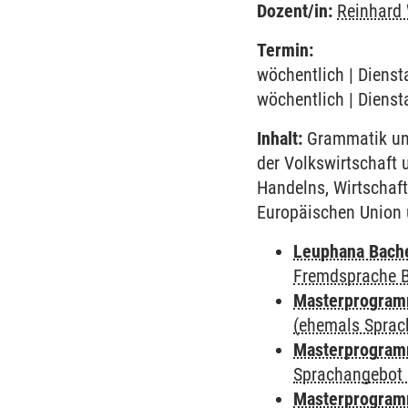
Dozent/in:
Reinhard
Termin:
wöchentlich | Dienst
wöchentlich | Dienst
Inhalt:
Grammatik und
der Volkswirtschaft 
Handelns, Wirtschaft
Europäischen Union u
Leuphana Bach
Fremdsprache 
Masterprogramm
(ehemals Sprac
Masterprogramm
Sprachangebot 
Masterprogramm