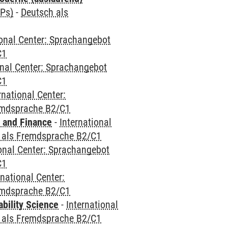
CPs)
-
Deutsch als
ional Center: Sprachangebot
C1
onal Center: Sprachangebot
C1
rnational Center:
emdsprache B2/C1
 and Finance
-
International
 als Fremdsprache B2/C1
ional Center: Sprachangebot
C1
rnational Center:
emdsprache B2/C1
bility Science
-
International
 als Fremdsprache B2/C1