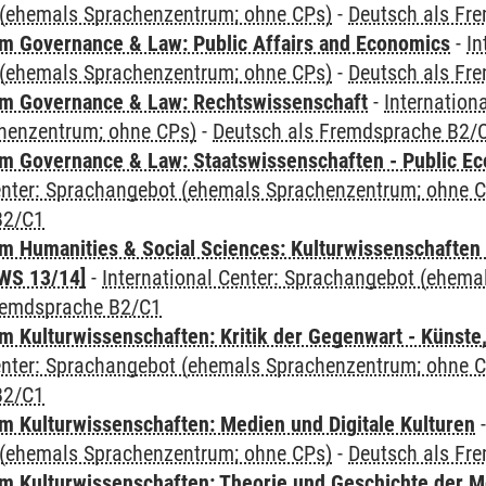
(ehemals Sprachenzentrum; ohne CPs)
-
Deutsch als Fr
 Governance & Law: Public Affairs and Economics
-
In
(ehemals Sprachenzentrum; ohne CPs)
-
Deutsch als Fr
m Governance & Law: Rechtswissenschaft
-
Internation
henzentrum; ohne CPs)
-
Deutsch als Fremdsprache B2/
 Governance & Law: Staatswissenschaften - Public Eco
Center: Sprachangebot (ehemals Sprachenzentrum; ohne 
B2/C1
 Humanities & Social Sciences: Kulturwissenschaften -
WS 13/14]
-
International Center: Sprachangebot (ehem
remdsprache B2/C1
 Kulturwissenschaften: Kritik der Gegenwart - Künste,
Center: Sprachangebot (ehemals Sprachenzentrum; ohne 
B2/C1
 Kulturwissenschaften: Medien und Digitale Kulturen
(ehemals Sprachenzentrum; ohne CPs)
-
Deutsch als Fr
 Kulturwissenschaften: Theorie und Geschichte der M