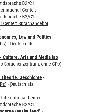
emdsprache B2/C1
ternational Center:
emdsprache B2/C1
al Center: Sprachangebot
C1
nomics, Law and Politics
-
CPs)
-
Deutsch als
 Culture, Arts and Media [ab
als Sprachenzentrum; ohne CPs)
 Theorie, Geschichte
-
CPs)
-
Deutsch als
-
International Center:
emdsprache B2/C1
oderne (auslaufend)
-