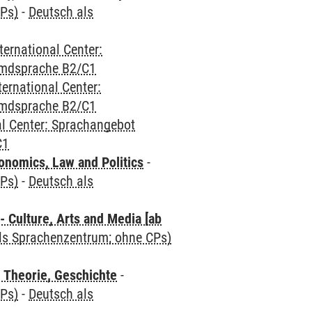
CPs)
-
Deutsch als
ternational Center:
emdsprache B2/C1
ternational Center:
emdsprache B2/C1
al Center: Sprachangebot
C1
nomics, Law and Politics
-
CPs)
-
Deutsch als
 Culture, Arts and Media [ab
als Sprachenzentrum; ohne CPs)
 Theorie, Geschichte
-
CPs)
-
Deutsch als