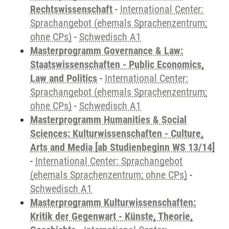
Rechtswissenschaft
-
International Center:
Sprachangebot (ehemals Sprachenzentrum;
ohne CPs)
-
Schwedisch A1
Masterprogramm Governance & Law:
Staatswissenschaften - Public Economics,
Law and Politics
-
International Center:
Sprachangebot (ehemals Sprachenzentrum;
ohne CPs)
-
Schwedisch A1
Masterprogramm Humanities & Social
Sciences: Kulturwissenschaften - Culture,
Arts and Media [ab Studienbeginn WS 13/14]
-
International Center: Sprachangebot
(ehemals Sprachenzentrum; ohne CPs)
-
Schwedisch A1
Masterprogramm Kulturwissenschaften:
Kritik der Gegenwart - Künste, Theorie,