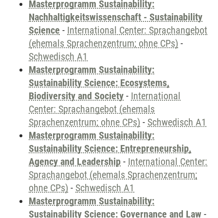
Masterprogramm Sustainability:
Nachhaltigkeitswissenschaft - Sustainability
Science
-
International Center: Sprachangebot
(ehemals Sprachenzentrum; ohne CPs)
-
Schwedisch A1
Masterprogramm Sustainability:
Sustainability Science: Ecosystems,
Biodiversity and Society
-
International
Center: Sprachangebot (ehemals
Sprachenzentrum; ohne CPs)
-
Schwedisch A1
Masterprogramm Sustainability:
Sustainability Science: Entrepreneurship,
Agency and Leadership
-
International Center:
Sprachangebot (ehemals Sprachenzentrum;
ohne CPs)
-
Schwedisch A1
Masterprogramm Sustainability:
Sustainability Science: Governance and Law
-