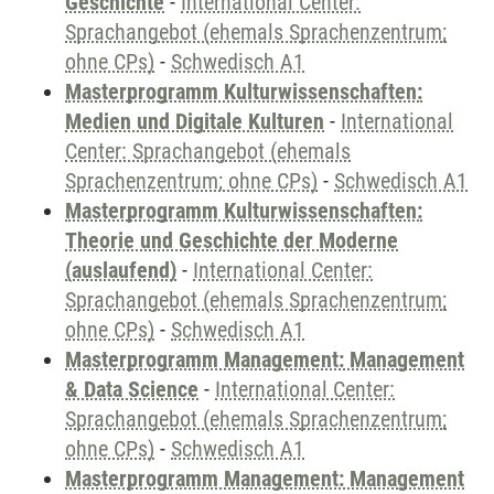
Geschichte
-
International Center:
Sprachangebot (ehemals Sprachenzentrum;
ohne CPs)
-
Schwedisch A1
Masterprogramm Kulturwissenschaften:
Medien und Digitale Kulturen
-
International
Center: Sprachangebot (ehemals
Sprachenzentrum; ohne CPs)
-
Schwedisch A1
Masterprogramm Kulturwissenschaften:
Theorie und Geschichte der Moderne
(auslaufend)
-
International Center:
Sprachangebot (ehemals Sprachenzentrum;
ohne CPs)
-
Schwedisch A1
Masterprogramm Management: Management
& Data Science
-
International Center:
Sprachangebot (ehemals Sprachenzentrum;
ohne CPs)
-
Schwedisch A1
Masterprogramm Management: Management