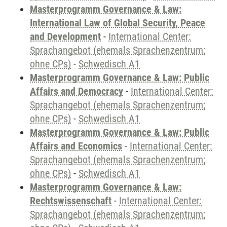
Masterprogramm Governance & Law:
International Law of Global Security, Peace
and Development
-
International Center:
Sprachangebot (ehemals Sprachenzentrum;
ohne CPs)
-
Schwedisch A1
Masterprogramm Governance & Law: Public
Affairs and Democracy
-
International Center:
Sprachangebot (ehemals Sprachenzentrum;
ohne CPs)
-
Schwedisch A1
Masterprogramm Governance & Law: Public
Affairs and Economics
-
International Center:
Sprachangebot (ehemals Sprachenzentrum;
ohne CPs)
-
Schwedisch A1
Masterprogramm Governance & Law:
Rechtswissenschaft
-
International Center:
Sprachangebot (ehemals Sprachenzentrum;