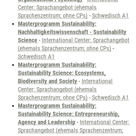
Center: Sprachangebot (ehemals
Sprachenzentrum; ohne CPs)
-
Schwedisch A1
Masterprogramm Sustainability:
Nachhaltigkeitswissenschaft - Sustainability
Science
-
International Center: Sprachangebot
(ehemals Sprachenzentrum; ohne CPs)
-
Schwedisch A1
Masterprogramm Sustainability:
Sustainability Science: Ecosystems,
Biodiversity and Society
-
International
Center: Sprachangebot (ehemals
Sprachenzentrum; ohne CPs)
-
Schwedisch A1
Masterprogramm Sustainability:
Sustainability Science: Entrepreneurship,
Agency and Leadership
-
International Center:
Sprachangebot (ehemals Sprachenzentrum;