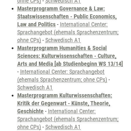
ohne CPs)
-
Schwedisch A1
Masterprogramm Governance & Law:
Staatswissenschaften - Public Economics,
Law and Politics
-
International Center:
Sprachangebot (ehemals Sprachenzentrum;
ohne CPs)
-
Schwedisch A1
Masterprogramm Humanities & Social
Sciences: Kulturwissenschaften - Culture,
Arts and Media [ab Studienbeginn WS 13/14]
-
International Center: Sprachangebot
(ehemals Sprachenzentrum; ohne CPs)
-
Schwedisch A1
Masterprogramm Kulturwissenschaften:
Kritik der Gegenwart - Künste, Theorie,
Geschichte
-
International Center:
Sprachangebot (ehemals Sprachenzentrum;
ohne CPs)
-
Schwedisch A1