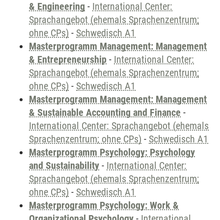
& Engineering
-
International Center:
Sprachangebot (ehemals Sprachenzentrum;
ohne CPs)
-
Schwedisch A1
Masterprogramm Management: Management
& Entrepreneurship
-
International Center:
Sprachangebot (ehemals Sprachenzentrum;
ohne CPs)
-
Schwedisch A1
Masterprogramm Management: Management
& Sustainable Accounting and Finance
-
International Center: Sprachangebot (ehemals
Sprachenzentrum; ohne CPs)
-
Schwedisch A1
Masterprogramm Psychology: Psychology
and Sustainability
-
International Center:
Sprachangebot (ehemals Sprachenzentrum;
ohne CPs)
-
Schwedisch A1
Masterprogramm Psychology: Work &
Organizational Psychology
-
International