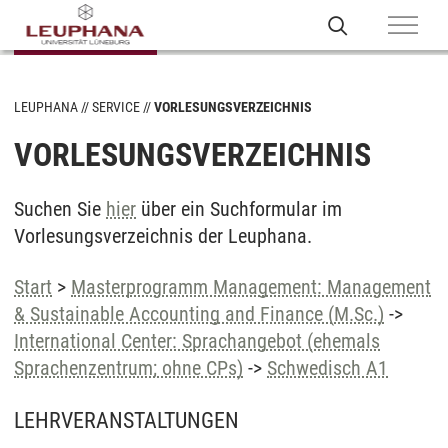
LEUPHANA
SERVICE
VORLESUNGSVERZEICHNIS
VORLESUNGSVERZEICHNIS
Suchen Sie
hier
über ein Suchformular im
Vorlesungsverzeichnis der Leuphana.
Start
>
Masterprogramm Management: Management
& Sustainable Accounting and Finance (M.Sc.)
->
International Center: Sprachangebot (ehemals
Sprachenzentrum; ohne CPs)
->
Schwedisch A1
LEHRVERANSTALTUNGEN