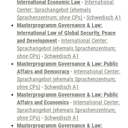
International Economic Law
-
International
Center: Sprachangebot (ehemals
Sprachenzentrum; ohne CPs)
-
Schwedisch A1
Masterprogramm Governance & Law:
International Law of Global Security, Peace
and Development
-
International Center:
Sprachangebot (ehemals Sprachenzentrum;
ohne CPs)
-
Schwedisch A1
Masterprogramm Governance & Law: Public
Affairs and Democracy
-
International Center:
Sprachangebot (ehemals Sprachenzentrum;
ohne CPs)
-
Schwedisch A1
Masterprogramm Governance & Law: Public
Affairs and Economics
-
International Center:
Sprachangebot (ehemals Sprachenzentrum;
ohne CPs)
-
Schwedisch A1
Masterprogramm Governance & Law: