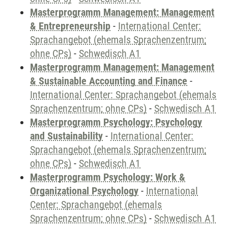
Masterprogramm Management: Management
& Entrepreneurship
-
International Center:
Sprachangebot (ehemals Sprachenzentrum;
ohne CPs)
-
Schwedisch A1
Masterprogramm Management: Management
& Sustainable Accounting and Finance
-
International Center: Sprachangebot (ehemals
Sprachenzentrum; ohne CPs)
-
Schwedisch A1
Masterprogramm Psychology: Psychology
and Sustainability
-
International Center:
Sprachangebot (ehemals Sprachenzentrum;
ohne CPs)
-
Schwedisch A1
Masterprogramm Psychology: Work &
Organizational Psychology
-
International
Center: Sprachangebot (ehemals
Sprachenzentrum; ohne CPs)
-
Schwedisch A1