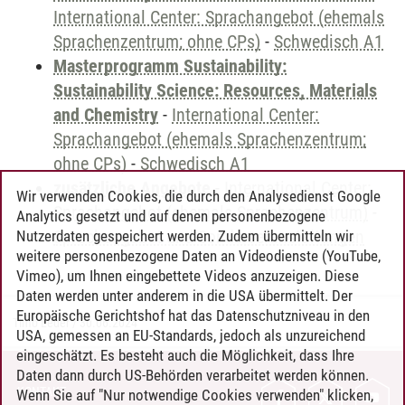
International Center: Sprachangebot (ehemals
Sprachenzentrum; ohne CPs)
-
Schwedisch A1
Masterprogramm Sustainability:
Sustainability Science: Resources, Materials
and Chemistry
-
International Center:
Sprachangebot (ehemals Sprachenzentrum;
ohne CPs)
-
Schwedisch A1
zusätzliche Angebote
-
International Center:
Wir verwenden Cookies, die durch den Analysedienst Google
Sprachangebot (ehemals Sprachenzentrum)
-
Analytics gesetzt und auf denen personenbezogene
Sprachangebot und Sonderveranstaltungen
Nutzerdaten gespeichert werden. Zudem übermitteln wir
weitere personenbezogene Daten an Videodienste (YouTube,
Vimeo), um Ihnen eingebettete Videos anzuzeigen. Diese
Daten werden unter anderem in die USA übermittelt. Der
Europäische Gerichtshof hat das Datenschutzniveau in den
Timo Leder
/
30.06.2024
USA, gemessen an EU-Standards, jedoch als unzureichend
eingeschätzt. Es besteht auch die Möglichkeit, dass Ihre
Daten dann durch US-Behörden verarbeitet werden können.
KONTAKT
Wenn Sie auf "Nur notwendige Cookies verwenden" klicken,