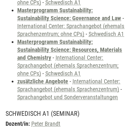
ohne CPs)
-
Schwedisch A1
Masterprogramm Sustainability:
Sustainability Science: Governance and Law
-
International Center: Sprachangebot (ehemals
Sprachenzentrum; ohne CPs)
-
Schwedisch A1
Masterprogramm Sustainability:
Sustainability Science: Resources, Materials
and Chemistry
-
International Center:
Sprachangebot (ehemals Sprachenzentrum;
ohne CPs)
-
Schwedisch A1
zusätzliche Angebote
-
International Center:
Sprachangebot (ehemals Sprachenzentrum)
-
Sprachangebot und Sonderveranstaltungen
SCHWEDISCH A1
(SEMINAR)
Dozent/in:
Peter Brandt