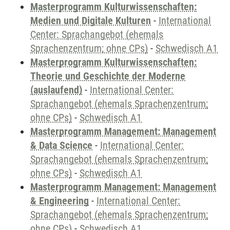
Masterprogramm Kulturwissenschaften:
Medien und Digitale Kulturen
-
International
Center: Sprachangebot (ehemals
Sprachenzentrum; ohne CPs)
-
Schwedisch A1
Masterprogramm Kulturwissenschaften:
Theorie und Geschichte der Moderne
(auslaufend)
-
International Center:
Sprachangebot (ehemals Sprachenzentrum;
ohne CPs)
-
Schwedisch A1
Masterprogramm Management: Management
& Data Science
-
International Center:
Sprachangebot (ehemals Sprachenzentrum;
ohne CPs)
-
Schwedisch A1
Masterprogramm Management: Management
& Engineering
-
International Center:
Sprachangebot (ehemals Sprachenzentrum;
ohne CPs)
-
Schwedisch A1