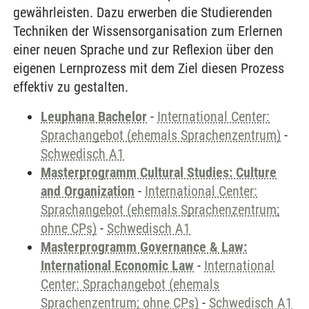
gewährleisten. Dazu erwerben die Studierenden
Techniken der Wissensorganisation zum Erlernen
einer neuen Sprache und zur Reflexion über den
eigenen Lernprozess mit dem Ziel diesen Prozess
effektiv zu gestalten.
Leuphana Bachelor
-
International Center:
Sprachangebot (ehemals Sprachenzentrum)
-
Schwedisch A1
Masterprogramm Cultural Studies: Culture
and Organization
-
International Center:
Sprachangebot (ehemals Sprachenzentrum;
ohne CPs)
-
Schwedisch A1
Masterprogramm Governance & Law:
International Economic Law
-
International
Center: Sprachangebot (ehemals
Sprachenzentrum; ohne CPs)
-
Schwedisch A1