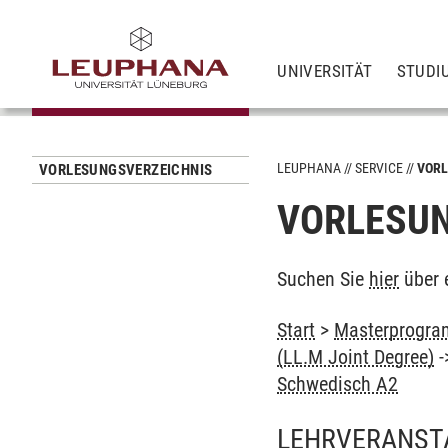
UNIVERSITÄT
STUDI
LEUPHANA
SERVICE
VORL
VORLESUNGSVERZEICHNIS
VORLESUN
Suchen Sie
hier
über 
Start
>
Masterprogram
(LL.M Joint Degree)
-
Schwedisch A2
LEHRVERANST