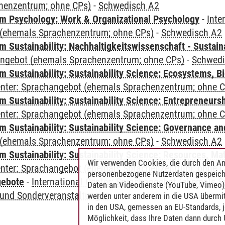
henzentrum; ohne CPs)
-
Schwedisch A2
 Psychology: Work & Organizational Psychology
-
Inte
(ehemals Sprachenzentrum; ohne CPs)
-
Schwedisch A2
Sustainability: Nachhaltigkeitswissenschaft - Sustaina
angebot (ehemals Sprachenzentrum; ohne CPs)
-
Schwedi
Sustainability: Sustainability Science: Ecosystems, Bi
Center: Sprachangebot (ehemals Sprachenzentrum; ohne 
 Sustainability: Sustainability Science: Entrepreneurs
Center: Sprachangebot (ehemals Sprachenzentrum; ohne 
 Sustainability: Sustainability Science: Governance a
(ehemals Sprachenzentrum; ohne CPs)
-
Schwedisch A2
Sustainability: Sustainability Science: Resources, Ma
Wir verwenden Cookies, die durch den An
Center: Sprachangebot (ehemals Sprachenzentrum; ohne 
personenbezogene Nutzerdaten gespeich
gebote
-
International Center: Sprachangebot (ehemals 
Daten an Videodienste (YouTube, Vimeo),
und Sonderveranstaltungen
werden unter anderem in die USA übermit
in den USA, gemessen an EU-Standards, j
Möglichkeit, dass Ihre Daten dann durch