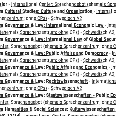
elor
-
International Center: Sprachangebot (ehemals Sp
 Cultural Studies: Culture and Organization
-
Internati
henzentrum; ohne CPs)
-
Schwedisch A2
 Governance & Law: International Economic Law
-
Inte
(ehemals Sprachenzentrum; ohne CPs)
-
Schwedisch A2
 Governance & Law: International Law of Global Secur
Center: Sprachangebot (ehemals Sprachenzentrum; ohne 
 Governance & Law: Public Affairs and Democracy
-
In
(ehemals Sprachenzentrum; ohne CPs)
-
Schwedisch A2
 Governance & Law: Public Affairs and Economics
-
In
(ehemals Sprachenzentrum; ohne CPs)
-
Schwedisch A2
m Governance & Law: Rechtswissenschaft
-
Internation
henzentrum; ohne CPs)
-
Schwedisch A2
 Governance & Law: Staatswissenschaften - Public Eco
Center: Sprachangebot (ehemals Sprachenzentrum; ohne 
 Humanities & Social Sciences: Kulturwissenschaften -