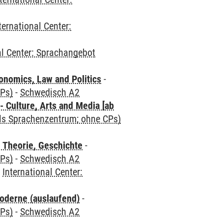
ternational Center:
al Center: Sprachangebot
nomics, Law and Politics
-
CPs)
-
Schwedisch A2
 Culture, Arts and Media [ab
als Sprachenzentrum; ohne CPs)
 Theorie, Geschichte
-
CPs)
-
Schwedisch A2
-
International Center:
oderne (auslaufend)
-
CPs)
-
Schwedisch A2