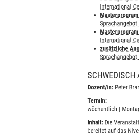
International 
Masterprogramm
Sprachangebot 
Masterprogramm 
International 
zusätzliche An
Sprachangebot 
SCHWEDISCH 
Dozent/in:
Peter Bra
Termin:
wöchentlich | Montag
Inhalt:
Die Veranstal
bereitet auf das Niv