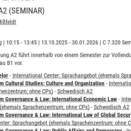
A2
(SEMINAR)
ißfeldt
 | 10:15 - 13:45 | 13.10.2025 - 30.01.2026 | C 7.320 S
tung A2 führt innerhalb von einem Semester zur Vollen
eau B1 vor.
elor
-
International Center: Sprachangebot (ehemals Sp
 Cultural Studies: Culture and Organization
-
Internati
henzentrum; ohne CPs)
-
Schwedisch A2
 Governance & Law: International Economic Law
-
Inte
(ehemals Sprachenzentrum; ohne CPs)
-
Schwedisch A2
 Governance & Law: International Law of Global Secur
Center: Sprachangebot (ehemals Sprachenzentrum; ohne 
 Governance & Law: Public Affairs and Democracy
-
In