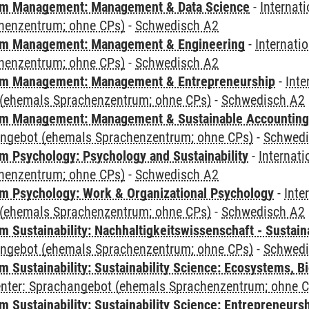
m Management: Management & Data Science
-
Internat
henzentrum; ohne CPs)
-
Schwedisch A2
m Management: Management & Engineering
-
Internati
henzentrum; ohne CPs)
-
Schwedisch A2
m Management: Management & Entrepreneurship
-
Inte
(ehemals Sprachenzentrum; ohne CPs)
-
Schwedisch A2
m Management: Management & Sustainable Accounting
angebot (ehemals Sprachenzentrum; ohne CPs)
-
Schwedi
 Psychology: Psychology and Sustainability
-
Internat
henzentrum; ohne CPs)
-
Schwedisch A2
 Psychology: Work & Organizational Psychology
-
Inte
(ehemals Sprachenzentrum; ohne CPs)
-
Schwedisch A2
Sustainability: Nachhaltigkeitswissenschaft - Sustaina
angebot (ehemals Sprachenzentrum; ohne CPs)
-
Schwedi
Sustainability: Sustainability Science: Ecosystems, Bi
Center: Sprachangebot (ehemals Sprachenzentrum; ohne 
 Sustainability: Sustainability Science: Entrepreneurs