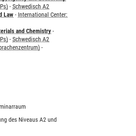
CPs)
-
Schwedisch A2
nd Law
-
International Center:
terials and Chemistry
-
CPs)
-
Schwedisch A2
Sprachenzentrum)
-
Seminarraum
dung des Niveaus A2 und