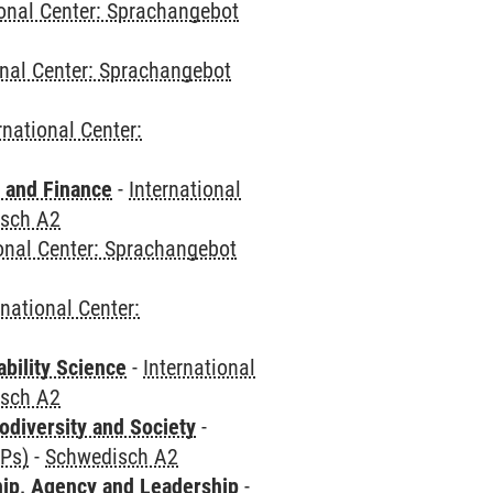
ional Center: Sprachangebot
onal Center: Sprachangebot
rnational Center:
 and Finance
-
International
sch A2
ional Center: Sprachangebot
rnational Center:
bility Science
-
International
sch A2
odiversity and Society
-
CPs)
-
Schwedisch A2
hip, Agency and Leadership
-