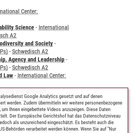
rnational Center:
bility Science
-
International
sch A2
odiversity and Society
-
CPs)
-
Schwedisch A2
hip, Agency and Leadership
-
CPs)
-
Schwedisch A2
nd Law
-
International Center:
terials and Chemistry
-
alysedienst Google Analytics gesetzt und auf denen
CPs)
-
Schwedisch A2
ert werden. Zudem übermitteln wir weitere personenbezogene
Sprachenzentrum)
-
 um Ihnen eingebettete Videos anzuzeigen. Diese Daten
telt. Der Europäische Gerichtshof hat das Datenschutzniveau
edoch als unzureichend eingeschätzt. Es besteht auch die
 US-Behörden verarbeitet werden können. Wenn Sie auf "Nur