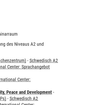
eminarraum
dung des Niveaus A2 und
rachenzentrum)
-
Schwedisch A2
onal Center: Sprachangebot
rnational Center:
ity, Peace and Development
-
CPs)
-
Schwedisch A2
ternational Center: