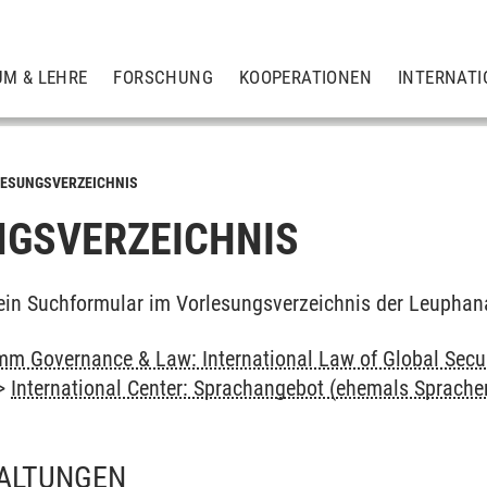
UM & LEHRE
FORSCHUNG
KOOPERATIONEN
INTERNATI
ESUNGSVERZEICHNIS
GSVERZEICHNIS
ein Suchformular im Vorlesungsverzeichnis der Leuphan
m Governance & Law: International Law of Global Secu
>
International Center: Sprachangebot (ehemals Sprach
ALTUNGEN