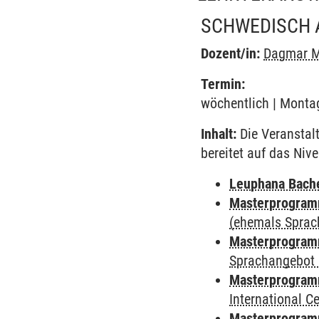
SCHWEDISCH 
Dozent/in:
Dagmar M
Termin:
wöchentlich | Montag
Inhalt:
Die Veranstal
bereitet auf das Niv
Leuphana Bach
Masterprogramm
(ehemals Sprac
Masterprogramm
Sprachangebot 
Masterprogramm
International 
Masterprogramm