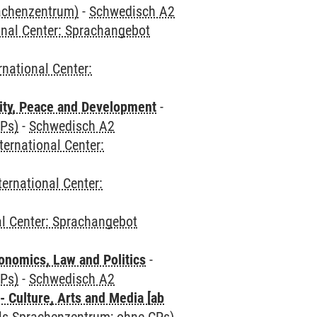
rachenzentrum)
-
Schwedisch A2
onal Center: Sprachangebot
rnational Center:
ity, Peace and Development
-
CPs)
-
Schwedisch A2
ternational Center:
ternational Center:
al Center: Sprachangebot
nomics, Law and Politics
-
CPs)
-
Schwedisch A2
 Culture, Arts and Media [ab