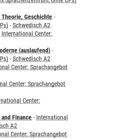
als Sprachenzentrum; ohne CPs)
 Theorie, Geschichte
-
CPs)
-
Schwedisch A2
-
International Center:
oderne (auslaufend)
-
CPs)
-
Schwedisch A2
ional Center: Sprachangebot
onal Center: Sprachangebot
rnational Center:
 and Finance
-
International
sch A2
ional Center: Sprachangebot