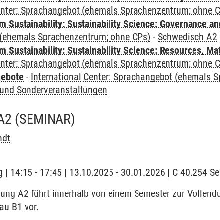
Center: Sprachangebot (ehemals Sprachenzentrum; ohne 
 Sustainability: Sustainability Science: Governance a
(ehemals Sprachenzentrum; ohne CPs)
-
Schwedisch A2
Sustainability: Sustainability Science: Resources, Ma
Center: Sprachangebot (ehemals Sprachenzentrum; ohne 
gebote
-
International Center: Sprachangebot (ehemals 
und Sonderveranstaltungen
A2
(SEMINAR)
ndt
 | 14:15 - 17:45 | 13.10.2025 - 30.01.2026 | C 40.254 
tung A2 führt innerhalb von einem Semester zur Vollen
eau B1 vor.