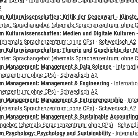
WS 13/14]
-
International Center: Sprachangebot (ehem
2
 Kulturwissenschaften: Kritik der Gegenwart - Künste,
Center: Sprachangebot (ehemals Sprachenzentrum; ohne 
 Kulturwissenschaften: Medien und Digitale Kulturen
(ehemals Sprachenzentrum; ohne CPs)
-
Schwedisch A2
 Kulturwissenschaften: Theorie und Geschichte der M
Center: Sprachangebot (ehemals Sprachenzentrum; ohne 
m Management: Management & Data Science
-
Internat
henzentrum; ohne CPs)
-
Schwedisch A2
m Management: Management & Engineering
-
Internati
henzentrum; ohne CPs)
-
Schwedisch A2
m Management: Management & Entrepreneurship
-
Inte
(ehemals Sprachenzentrum; ohne CPs)
-
Schwedisch A2
m Management: Management & Sustainable Accounting
angebot (ehemals Sprachenzentrum; ohne CPs)
-
Schwedi
 Psychology: Psychology and Sustainability
-
Internat