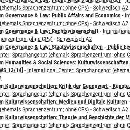
(ehemals Sprachenzentrum; ohne CPs)
-
Schwedisch A2
 Governance & Law: Public Affairs and Economics
-
In
(ehemals Sprachenzentrum; ohne CPs)
-
Schwedisch A2
m Governance & Law: Rechtswissenschaft
-
Internation
henzentrum; ohne CPs)
-
Schwedisch A2
 Governance & Law: Staatswissenschaften - Public Eco
Center: Sprachangebot (ehemals Sprachenzentrum; ohne 
 Humanities & Social Sciences: Kulturwissenschaften -
WS 13/14]
-
International Center: Sprachangebot (ehem
2
 Kulturwissenschaften: Kritik der Gegenwart - Künste,
Center: Sprachangebot (ehemals Sprachenzentrum; ohne 
 Kulturwissenschaften: Medien und Digitale Kulturen
(ehemals Sprachenzentrum; ohne CPs)
-
Schwedisch A2
 Kulturwissenschaften: Theorie und Geschichte der M
Center: Sprachangebot (ehemals Sprachenzentrum; ohne 