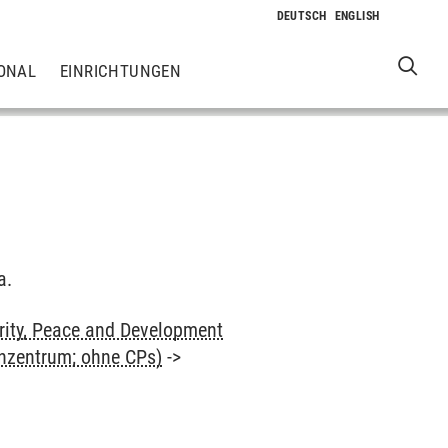
ONAL
EINRICHTUNGEN
a.
rity, Peace and Development
enzentrum; ohne CPs)
->