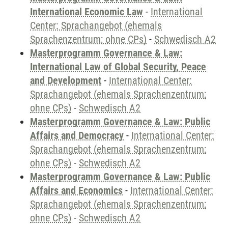
International Economic Law
-
International
Center: Sprachangebot (ehemals
Sprachenzentrum; ohne CPs)
-
Schwedisch A2
Masterprogramm Governance & Law:
International Law of Global Security, Peace
and Development
-
International Center:
Sprachangebot (ehemals Sprachenzentrum;
ohne CPs)
-
Schwedisch A2
Masterprogramm Governance & Law: Public
Affairs and Democracy
-
International Center:
Sprachangebot (ehemals Sprachenzentrum;
ohne CPs)
-
Schwedisch A2
Masterprogramm Governance & Law: Public
Affairs and Economics
-
International Center:
Sprachangebot (ehemals Sprachenzentrum;
ohne CPs)
-
Schwedisch A2