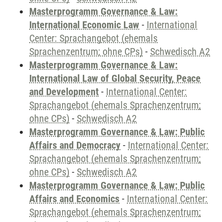
Masterprogramm Governance & Law:
International Economic Law
-
International
Center: Sprachangebot (ehemals
Sprachenzentrum; ohne CPs)
-
Schwedisch A2
Masterprogramm Governance & Law:
International Law of Global Security, Peace
and Development
-
International Center:
Sprachangebot (ehemals Sprachenzentrum;
ohne CPs)
-
Schwedisch A2
Masterprogramm Governance & Law: Public
Affairs and Democracy
-
International Center:
Sprachangebot (ehemals Sprachenzentrum;
ohne CPs)
-
Schwedisch A2
Masterprogramm Governance & Law: Public
Affairs and Economics
-
International Center:
Sprachangebot (ehemals Sprachenzentrum;