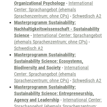
Organizational Psychology
-
International
Center: Sprachangebot (ehemals
Sprachenzentrum; ohne CPs)
-
Schwedisch A2
Masterprogramm Sustainability:
Nachhaltigkeitswissenschaft - Sustainability
Science
-
International Center: Sprachangebot
(ehemals Sprachenzentrum; ohne CPs)
-
Schwedisch A2
Masterprogramm Sustainability:
Sustainability Science: Ecosystems,
Biodiversity and Society
-
International
Center: Sprachangebot (ehemals
Sprachenzentrum; ohne CPs)
-
Schwedisch A2
Masterprogramm Sustainability:
Sustainability Science: Entrepreneurship,
Agency and Leadership
-
International Center:
Sprachangebot (ehemals Sprachenzentrum;