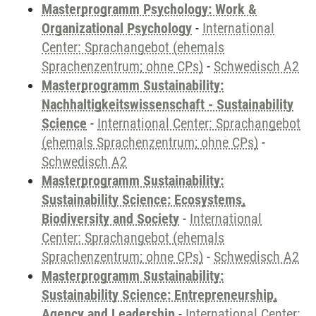
Masterprogramm Psychology: Work &
Organizational Psychology
-
International
Center: Sprachangebot (ehemals
Sprachenzentrum; ohne CPs)
-
Schwedisch A2
Masterprogramm Sustainability:
Nachhaltigkeitswissenschaft - Sustainability
Science
-
International Center: Sprachangebot
(ehemals Sprachenzentrum; ohne CPs)
-
Schwedisch A2
Masterprogramm Sustainability:
Sustainability Science: Ecosystems,
Biodiversity and Society
-
International
Center: Sprachangebot (ehemals
Sprachenzentrum; ohne CPs)
-
Schwedisch A2
Masterprogramm Sustainability:
Sustainability Science: Entrepreneurship,
Agency and Leadership
-
International Center: