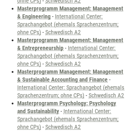
ohne CPs)
-
Schwedisch A2
Masterprogramm Management: Management
& Engineering
-
International Center:
Sprachangebot (ehemals Sprachenzentrum;
ohne CPs)
-
Schwedisch A2
Masterprogramm Management: Management
& Entrepreneurship
-
International Center:
Sprachangebot (ehemals Sprachenzentrum;
ohne CPs)
-
Schwedisch A2
Masterprogramm Management: Management
& Sustainable Accounting and Finance
-
International Center: Sprachangebot (ehemals
Sprachenzentrum; ohne CPs)
-
Schwedisch A2
Masterprogramm Psychology: Psychology
and Sustainability
-
International Center:
Sprachangebot (ehemals Sprachenzentrum;
ohne CPs)
-
Schwedisch A2