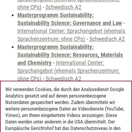
ohne CPs)
-
Schwedisch A2
Masterprogramm Sustainability:
Sustainability Science: Governance and Law
-
International Center: Sprachangebot (ehemals
Sprachenzentrum; ohne CPs)
-
Schwedisch A2
Masterprogramm Sustainability:
Sustainability Science: Resources, Materials
and Chemistry
-
International Center:
Sprachangebot (ehemals Sprachenzentrum;
ohne CPs)
-
Schwedisch A2
zusätzliche Angebote
-
International Center:
Wir verwenden Cookies, die durch den Analysedienst Google
Sprachangebot (ehemals Sprachenzentrum)
-
Analytics gesetzt und auf denen personenbezogene
Sprachangebot und Sonderveranstaltungen
Nutzerdaten gespeichert werden. Zudem übermitteln wir
weitere personenbezogene Daten an Videodienste (YouTube,
Vimeo), um Ihnen eingebettete Videos anzuzeigen. Diese
Daten werden unter anderem in die USA übermittelt. Der
Europäische Gerichtshof hat das Datenschutzniveau in den
Timo Leder
/
30.06.2024