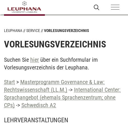
LEUPHANA
SERVICE
VORLESUNGSVERZEICHNIS
VORLESUNGSVERZEICHNIS
Suchen Sie
hier
über ein Suchformular im
Vorlesungsverzeichnis der Leuphana.
Start
>
Masterprogramm Governance & Law:
Rechtswissenschaft (LL.M.)
->
International Center:
Sprachangebot (ehemals Sprachenzentrum; ohne
CPs)
->
Schwedisch A2
LEHRVERANSTALTUNGEN