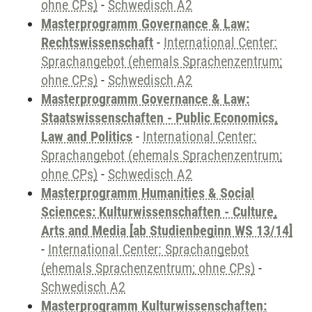
ohne CPs)
-
Schwedisch A2
Masterprogramm Governance & Law:
Rechtswissenschaft
-
International Center:
Sprachangebot (ehemals Sprachenzentrum;
ohne CPs)
-
Schwedisch A2
Masterprogramm Governance & Law:
Staatswissenschaften - Public Economics,
Law and Politics
-
International Center:
Sprachangebot (ehemals Sprachenzentrum;
ohne CPs)
-
Schwedisch A2
Masterprogramm Humanities & Social
Sciences: Kulturwissenschaften - Culture,
Arts and Media [ab Studienbeginn WS 13/14]
-
International Center: Sprachangebot
(ehemals Sprachenzentrum; ohne CPs)
-
Schwedisch A2
Masterprogramm Kulturwissenschaften: