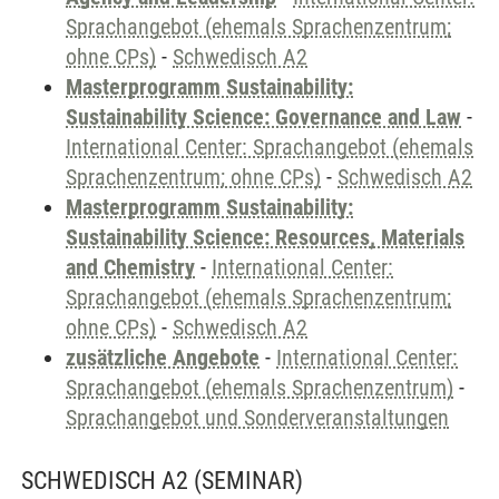
Sprachangebot (ehemals Sprachenzentrum;
ohne CPs)
-
Schwedisch A2
Masterprogramm Sustainability:
Sustainability Science: Governance and Law
-
International Center: Sprachangebot (ehemals
Sprachenzentrum; ohne CPs)
-
Schwedisch A2
Masterprogramm Sustainability:
Sustainability Science: Resources, Materials
and Chemistry
-
International Center:
Sprachangebot (ehemals Sprachenzentrum;
ohne CPs)
-
Schwedisch A2
zusätzliche Angebote
-
International Center:
Sprachangebot (ehemals Sprachenzentrum)
-
Sprachangebot und Sonderveranstaltungen
SCHWEDISCH A2
(SEMINAR)