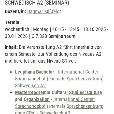
SCHWEDISCH A2
(SEMINAR)
Dozent/in:
Dagmar Mißfeldt
Termin:
wöchentlich | Montag | 10:15 - 13:45 | 13.10.2025 -
30.01.2026 | C 7.320 Seminarraum
Inhalt:
Die Veranstaltung A2 führt innerhalb von
einem Semester zur Vollendung des Niveaus A2
und bereitet auf das Niveau B1 vor.
Leuphana Bachelor
-
International Center:
Sprachangebot (ehemals Sprachenzentrum)
-
Schwedisch A2
Masterprogramm Cultural Studies: Culture
and Organization
-
International Center:
Sprachangebot (ehemals Sprachenzentrum;
ohne CPs)
-
Schwedisch A2