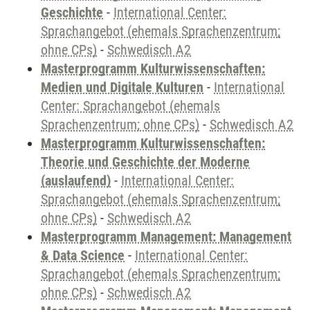
Geschichte
-
International Center:
Sprachangebot (ehemals Sprachenzentrum;
ohne CPs)
-
Schwedisch A2
Masterprogramm Kulturwissenschaften:
Medien und Digitale Kulturen
-
International
Center: Sprachangebot (ehemals
Sprachenzentrum; ohne CPs)
-
Schwedisch A2
Masterprogramm Kulturwissenschaften:
Theorie und Geschichte der Moderne
(auslaufend)
-
International Center:
Sprachangebot (ehemals Sprachenzentrum;
ohne CPs)
-
Schwedisch A2
Masterprogramm Management: Management
& Data Science
-
International Center:
Sprachangebot (ehemals Sprachenzentrum;
ohne CPs)
-
Schwedisch A2