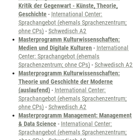
Kritik der Gegenwart - Künste, Theorie,
Geschichte
-
International Center:
Sprachangebot (ehemals Sprachenzentrum;
ohne CPs)
-
Schwedisch A2
Masterprogramm Kulturwissenschaften:
Medien und Digitale Kulturen
-
International
Center: Sprachangebot (ehemals
Sprachenzentrum; ohne CPs)
-
Schwedisch A2
Masterprogramm Kulturwissenschaften:
Theorie und Geschichte der Moderne
(auslaufend)
-
International Center:
Sprachangebot (ehemals Sprachenzentrum;
ohne CPs)
-
Schwedisch A2
Masterprogramm Management: Management
& Data Science
-
International Center:
Sprachangebot (ehemals Sprachenzentrum;