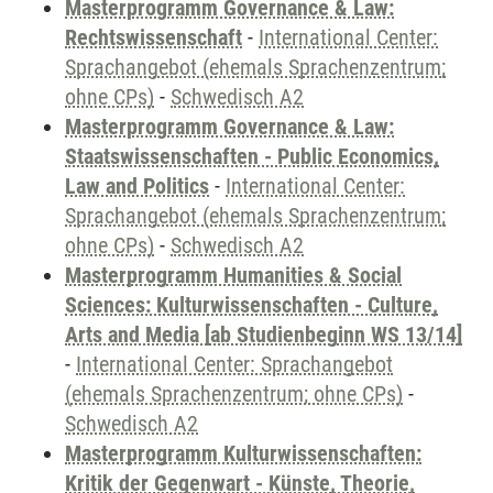
Masterprogramm Governance & Law:
Rechtswissenschaft
-
International Center:
Sprachangebot (ehemals Sprachenzentrum;
ohne CPs)
-
Schwedisch A2
Masterprogramm Governance & Law:
Staatswissenschaften - Public Economics,
Law and Politics
-
International Center:
Sprachangebot (ehemals Sprachenzentrum;
ohne CPs)
-
Schwedisch A2
Masterprogramm Humanities & Social
Sciences: Kulturwissenschaften - Culture,
Arts and Media [ab Studienbeginn WS 13/14]
-
International Center: Sprachangebot
(ehemals Sprachenzentrum; ohne CPs)
-
Schwedisch A2
Masterprogramm Kulturwissenschaften:
Kritik der Gegenwart - Künste, Theorie,