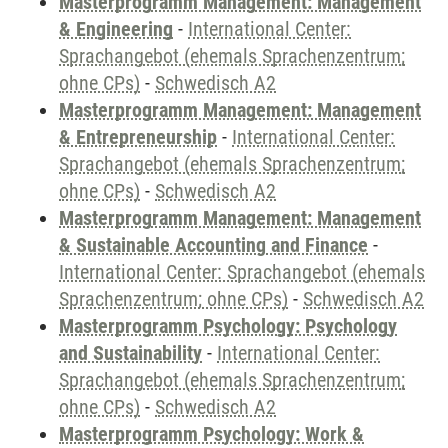
Masterprogramm Management: Management
& Engineering
-
International Center:
Sprachangebot (ehemals Sprachenzentrum;
ohne CPs)
-
Schwedisch A2
Masterprogramm Management: Management
& Entrepreneurship
-
International Center:
Sprachangebot (ehemals Sprachenzentrum;
ohne CPs)
-
Schwedisch A2
Masterprogramm Management: Management
& Sustainable Accounting and Finance
-
International Center: Sprachangebot (ehemals
Sprachenzentrum; ohne CPs)
-
Schwedisch A2
Masterprogramm Psychology: Psychology
and Sustainability
-
International Center:
Sprachangebot (ehemals Sprachenzentrum;
ohne CPs)
-
Schwedisch A2
Masterprogramm Psychology: Work &