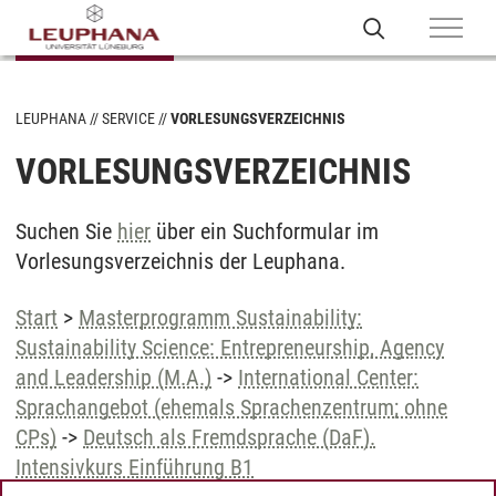
LEUPHANA
SERVICE
VORLESUNGSVERZEICHNIS
VORLESUNGSVERZEICHNIS
Suchen Sie
hier
über ein Suchformular im
Vorlesungsverzeichnis der Leuphana.
Start
>
Masterprogramm Sustainability:
Sustainability Science: Entrepreneurship, Agency
and Leadership (M.A.)
->
International Center:
Sprachangebot (ehemals Sprachenzentrum; ohne
CPs)
->
Deutsch als Fremdsprache (DaF).
Intensivkurs Einführung B1