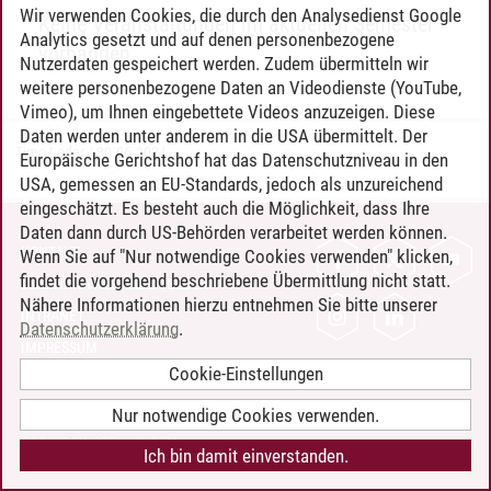
Wir verwenden Cookies, die durch den Analysedienst Google
Keine Veranstaltungen im aktuellen Semester
Analytics gesetzt und auf denen personenbezogene
vorhanden
Nutzerdaten gespeichert werden. Zudem übermitteln wir
weitere personenbezogene Daten an Videodienste (YouTube,
Vimeo), um Ihnen eingebettete Videos anzuzeigen. Diese
Daten werden unter anderem in die USA übermittelt. Der
Timo Leder
/
30.06.2024
Europäische Gerichtshof hat das Datenschutzniveau in den
USA, gemessen an EU-Standards, jedoch als unzureichend
eingeschätzt. Es besteht auch die Möglichkeit, dass Ihre
Daten dann durch US-Behörden verarbeitet werden können.
KONTAKT
Wenn Sie auf "Nur notwendige Cookies verwenden" klicken,
findet die vorgehend beschriebene Übermittlung nicht statt.
LEUPHANA ALS ARBEITGEBER
Nähere Informationen hierzu entnehmen Sie bitte unserer
INTRANET
Datenschutzerklärung
.
IMPRESSUM
Cookie-Einstellungen
DATENSCHUTZ
BARRIEREFREIHEIT
Nur notwendige Cookies verwenden.
COOKIE-EINSTELLUNGEN
Ich bin damit einverstanden.