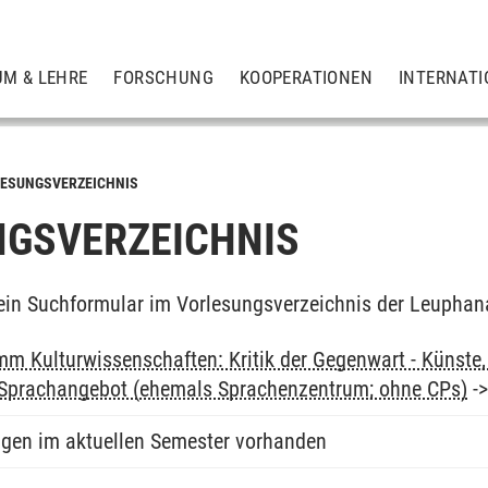
UM & LEHRE
FORSCHUNG
KOOPERATIONEN
INTERNATI
ESUNGSVERZEICHNIS
GSVERZEICHNIS
ein Suchformular im Vorlesungsverzeichnis der Leuphan
m Kulturwissenschaften: Kritik der Gegenwart - Künste, 
: Sprachangebot (ehemals Sprachenzentrum; ohne CPs)
-
ngen im aktuellen Semester vorhanden