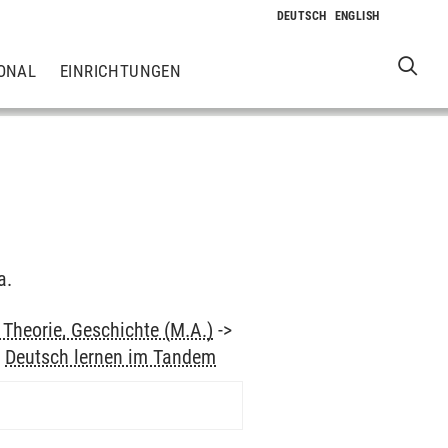
ONAL
EINRICHTUNGEN
a.
Theorie, Geschichte (M.A.)
->
>
Deutsch lernen im Tandem